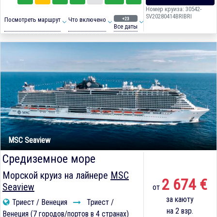
Номер круиза: 30542-
SV20280414BRIBRI
+23
Посмотреть маршрут
Что включено
Все даты
MSC Seaview
Средиземное море
Морской круиз на лайнере
MSC
2 674 €
Seaview
от
за каюту
Триест / Венеция
Триест /
на 2 взр.
Венеция (7 городов/портов в 4 странах)