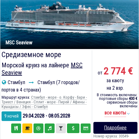
MSC Seaview
Средиземное море
Морской круиз на лайнере
MSC
2 774 €
Seaview
от
за каюту
Стамбул
Стамбул (7 городов/
на 2 взр.
портов в 4 странах)
В стоимость включены:
Маршрут круиза:
Стамбул - море - о. Корфу - Бари -
портовые сборы
400 €
Триест / Венеция - Сплит - море - Пирей / Афины -
сервисные сборы
включены
Кушадасы / Эфес - Стамбул
все каюты
29.04.2028 - 08.05.2028
9 ночей
Подробнее
Номер круиза: 30549-