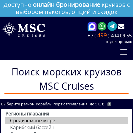
Доступно
онлайн бронирование
круизов с
выбором пакетов, опций и скидок
499
+7 (
) 404 09 55
отдел продаж
Поиск морских круизов
MSC Cruises
Выберите регион, корабль, порт отправления (до 5 шт)
?