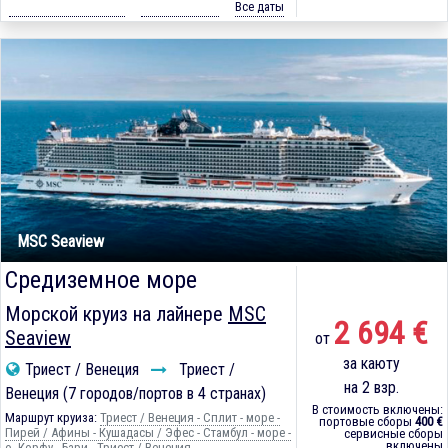
Все даты
MSC Seaview
Средиземное море
Морской круиз на лайнере
MSC
2 694 €
Seaview
от
за каюту
Триест / Венеция
Триест /
на 2 взр.
Венеция (7 городов/портов в 4 странах)
В стоимость включены:
Маршрут круиза:
Триест / Венеция - Сплит - море -
портовые сборы
400 €
Пирей / Афины - Кушадасы / Эфес - Стамбул - море -
сервисные сборы
включены
о. Корфу - Бари - Триест / Венеция