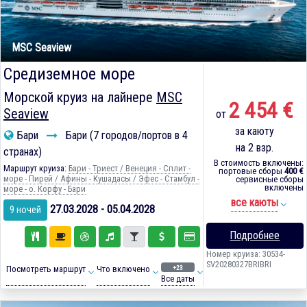
MSC Seaview
Средиземное море
Морской круиз на лайнере
MSC
2 454 €
Seaview
от
за каюту
Бари
Бари (7 городов/портов в 4
на 2 взр.
странах)
В стоимость включены:
Маршрут круиза:
Бари - Триест / Венеция - Сплит -
портовые сборы
400 €
море - Пирей / Афины - Кушадасы / Эфес - Стамбул -
сервисные сборы
включены
море - о. Корфу - Бари
все каюты
27.03.2028 - 05.04.2028
9 ночей
Подробнее
Номер круиза: 30534-
SV20280327BRIBRI
+23
Посмотреть маршрут
Что включено
Все даты