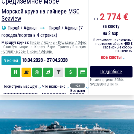
Средиземное море
Морской круиз на лайнере
MSC
2 774 €
Seaview
от
за каюту
Пирей / Афины
Пирей / Афины (7
на 2 взр.
городов/портов в 4 странах)
В стоимость включены:
Маршрут круиза:
Пирей / Афины - Кушадасы / Эфес
портовые сборы
400 €
- Стамбул - море - о. Корфу - Бари - Триест / Венеция
сервисные сборы
включены
- Сплит - море - Пирей / Афины
все каюты
18.04.2028 - 27.04.2028
9 ночей
Подробнее
Номер круиза: 30544-
SV20280418PIRPIR
+23
Посмотреть маршрут
Что включено
Все даты