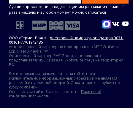
Лучшие предложения, скидки, акции мы рассылаем не чаще 1
раза в неделю и в любой момент можно отписаться
ООО «Гермес Вояж» –
реестровый номер туроператора В031-
00161-77/01942486
Авторизованный партнер по бронированию MSC Cruises и
Explora Journeys в РФ
Официальный партнер PAC Group, генерального
представителя MSC Cruises и Explora Journeys на территории
РФ
Вся информация, размещённая на сайте, носит
исключительно информационный характер и не является
рекламой и публичной офертой. Оплата только в рублях по
курсу компании.
Оставаясь на сайте Вы соглашаетесь с
Политикой
конфиденциальности