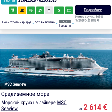
23.04.2028 - 02.05.2028
9 ночей
Подробнее
Номер круиза: 30546-
SV20280423BRIBRI
+23
Посмотреть маршрут
Что включено
Все даты
MSC Seaview
Средиземное море
Морской круиз на лайнере
MSC
2 614 €
Seaview
от