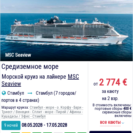
MSC Seaview
Средиземное море
Морской круиз на лайнере
MSC
2 774 €
Seaview
от
за каюту
Стамбул
Стамбул (7 городов/
на 2 взр.
портов в 4 странах)
В стоимость включены:
Маршрут круиза:
Стамбул - море - о. Корфу - Бари -
портовые сборы
400 €
Триест / Венеция - Сплит - море - Пирей / Афины -
сервисные сборы
включены
Кушадасы / Эфес - Стамбул
все каюты
08.05.2028 - 17.05.2028
9 ночей