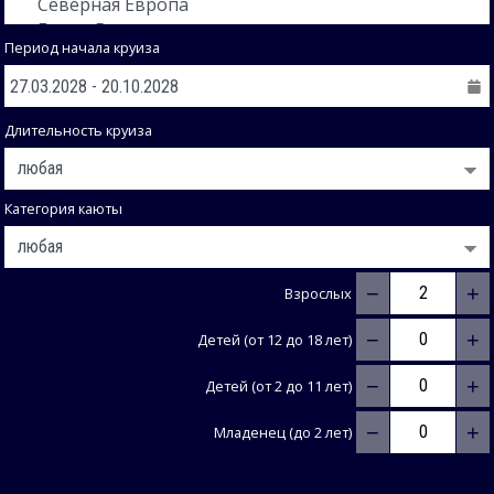
Период начала круиза
Длительность круиза
Категория каюты
−
+
Взрослых
−
+
Детей (от 12 до 18 лет)
−
+
Детей (от 2 до 11 лет)
−
+
Младенец (до 2 лет)