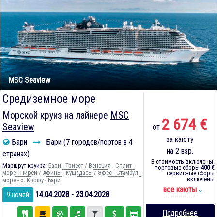
MSC Seaview
Средиземное море
Морской круиз на лайнере
MSC
2 674 €
Seaview
от
за каюту
Бари
Бари (7 городов/портов в 4
на 2 взр.
странах)
В стоимость включены:
Маршрут круиза:
Бари - Триест / Венеция - Сплит -
портовые сборы
400 €
море - Пирей / Афины - Кушадасы / Эфес - Стамбул -
сервисные сборы
включены
море - о. Корфу - Бари
все каюты
14.04.2028 - 23.04.2028
9 ночей
Подробнее