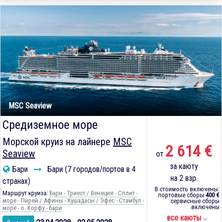
MSC Seaview
Средиземное море
Морской круиз на лайнере
MSC
2 614 €
Seaview
от
за каюту
Бари
Бари (7 городов/портов в 4
на 2 взр.
странах)
В стоимость включены:
Маршрут круиза:
Бари - Триест / Венеция - Сплит -
портовые сборы
400 €
море - Пирей / Афины - Кушадасы / Эфес - Стамбул -
сервисные сборы
включены
море - о. Корфу - Бари
все каюты