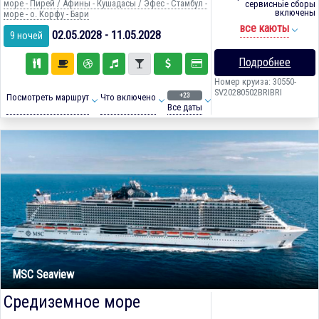
море - Пирей / Афины - Кушадасы / Эфес - Стамбул -
сервисные сборы
включены
море - о. Корфу - Бари
все каюты
02.05.2028 - 11.05.2028
9 ночей
Подробнее
Номер круиза: 30550-
SV20280502BRIBRI
+23
Посмотреть маршрут
Что включено
Все даты
MSC Seaview
Средиземное море