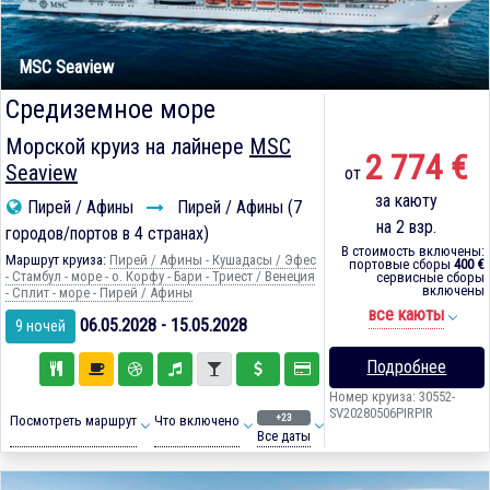
MSC Seaview
Средиземное море
Морской круиз на лайнере
MSC
2 774 €
Seaview
от
за каюту
Пирей / Афины
Пирей / Афины (7
на 2 взр.
городов/портов в 4 странах)
В стоимость включены:
Маршрут круиза:
Пирей / Афины - Кушадасы / Эфес
портовые сборы
400 €
- Стамбул - море - о. Корфу - Бари - Триест / Венеция
сервисные сборы
включены
- Сплит - море - Пирей / Афины
все каюты
06.05.2028 - 15.05.2028
9 ночей
Подробнее
Номер круиза: 30552-
SV20280506PIRPIR
+23
Посмотреть маршрут
Что включено
Все даты