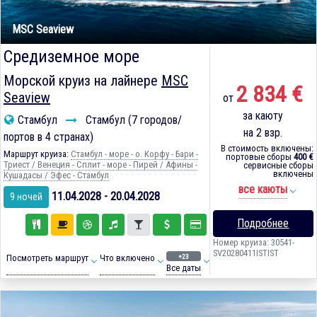
MSC Seaview
Средиземное море
Морской круиз на лайнере
MSC
2 834 €
Seaview
от
за каюту
Стамбул
Стамбул (7 городов/
на 2 взр.
портов в 4 странах)
В стоимость включены:
Маршрут круиза:
Стамбул - море - о. Корфу - Бари -
портовые сборы
400 €
Триест / Венеция - Сплит - море - Пирей / Афины -
сервисные сборы
включены
Кушадасы / Эфес - Стамбул
все каюты
11.04.2028 - 20.04.2028
9 ночей
Подробнее
Номер круиза: 30541-
SV20280411ISTIST
+23
Посмотреть маршрут
Что включено
Все даты