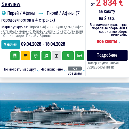
2 834 €
Seaview
от
за каюту
Пирей / Афины
Пирей / Афины (7
на 2 взр.
городов/портов в 4 странах)
В стоимость включены:
Маршрут круиза:
Пирей / Афины - Кушадасы / Эфес
портовые сборы
400 €
- Стамбул - море - о. Корфу - Бари - Триест / Венеция
сервисные сборы
включены
- Сплит - море - Пирей / Афины
все каюты
09.04.2028 - 18.04.2028
9 ночей
Подробнее
Номер круиза: 30540-
SV20280409PIRPIR
+23
Посмотреть маршрут
Что включено
Все даты