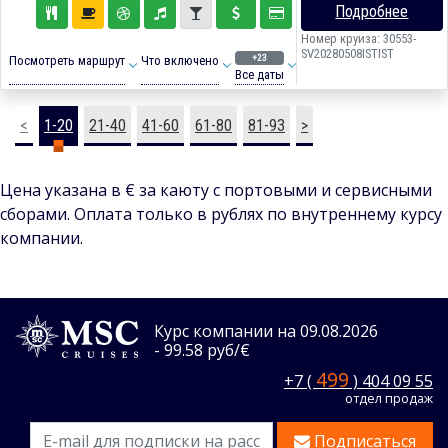
Подробнее
Номер круиза: 30553-
SV20280508ISTIST
+23
Посмотреть маршрут
Что включено
Все даты
<
1-20
21-40
41-60
61-80
81-93
>
Цена указана в € за каюту с портовыми и сервисными
сборами. Оплата только в рублях по внутреннему курсу
компании.
Курс компании на 09.08.2026
- 99.58 руб/€
499
+7 (
) 404 09 55
отдел продаж
Подписаться