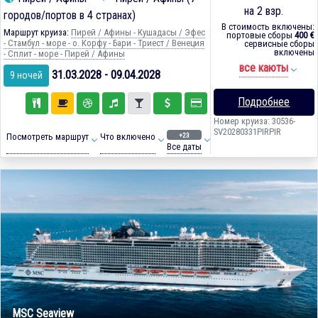
на 2 взр.
городов/портов в 4 странах)
В стоимость включены:
Маршрут круиза:
Пирей / Афины - Кушадасы / Эфес
портовые сборы
400 €
- Стамбул - море - о. Корфу - Бари - Триест / Венеция
сервисные сборы
включены
- Сплит - море - Пирей / Афины
все каюты
31.03.2028 - 09.04.2028
9 ночей
Подробнее
Номер круиза: 30536-
SV20280331PIRPIR
+23
Посмотреть маршрут
Что включено
Все даты
MSC Seaview