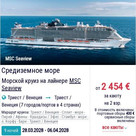
MSC Seaview
Средиземное море
Морской круиз на лайнере
MSC
2 454 €
Seaview
от
за каюту
Триест / Венеция
Триест /
на 2 взр.
Венеция (7 городов/портов в 4 странах)
В стоимость включены:
Маршрут круиза:
Триест / Венеция - Сплит - море -
портовые сборы
400 €
Пирей / Афины - Кушадасы / Эфес - Стамбул - море -
сервисные сборы
включены
о. Корфу - Бари - Триест / Венеция
все каюты
28.03.2028 - 06.04.2028
9 ночей