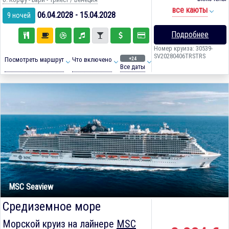
все каюты
06.04.2028 - 15.04.2028
9 ночей
Подробнее
Номер круиза: 30539-
SV20280406TRSTRS
+24
Посмотреть маршрут
Что включено
Все даты
MSC Seaview
Средиземное море
Морской круиз на лайнере
MSC