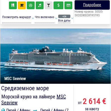
Подробнее
Номер круиза: 30535-
SV20280328TRSTRS
+24
Посмотреть маршрут
Что включено
Все даты
MSC Seaview
Средиземное море
Морской круиз на лайнере
MSC
2 614 €
Seaview
от
за каюту
Пирей / Афины
Пирей / Афины (7