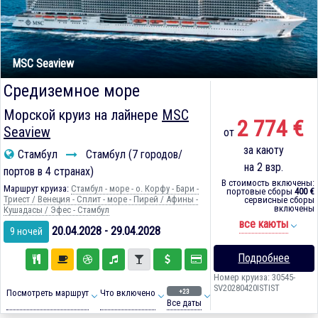
MSC Seaview
Средиземное море
Морской круиз на лайнере
MSC
2 774 €
Seaview
от
за каюту
Стамбул
Стамбул (7 городов/
на 2 взр.
портов в 4 странах)
В стоимость включены:
Маршрут круиза:
Стамбул - море - о. Корфу - Бари -
портовые сборы
400 €
Триест / Венеция - Сплит - море - Пирей / Афины -
сервисные сборы
включены
Кушадасы / Эфес - Стамбул
все каюты
20.04.2028 - 29.04.2028
9 ночей
Подробнее
Номер круиза: 30545-
SV20280420ISTIST
+23
Посмотреть маршрут
Что включено
Все даты