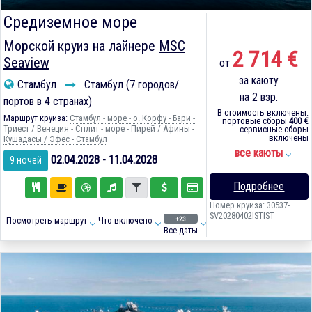
Средиземное море
Морской круиз на лайнере
MSC
2 714 €
Seaview
от
за каюту
Стамбул
Стамбул (7 городов/
на 2 взр.
портов в 4 странах)
В стоимость включены:
Маршрут круиза:
Стамбул - море - о. Корфу - Бари -
портовые сборы
400 €
Триест / Венеция - Сплит - море - Пирей / Афины -
сервисные сборы
включены
Кушадасы / Эфес - Стамбул
все каюты
02.04.2028 - 11.04.2028
9 ночей
Подробнее
Номер круиза: 30537-
SV20280402ISTIST
+23
Посмотреть маршрут
Что включено
Все даты