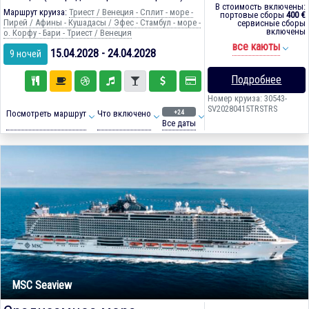
В стоимость включены:
Маршрут круиза:
Триест / Венеция - Сплит - море -
портовые сборы
400 €
Пирей / Афины - Кушадасы / Эфес - Стамбул - море -
сервисные сборы
включены
о. Корфу - Бари - Триест / Венеция
все каюты
15.04.2028 - 24.04.2028
9 ночей
Подробнее
Номер круиза: 30543-
SV20280415TRSTRS
+24
Посмотреть маршрут
Что включено
Все даты
MSC Seaview