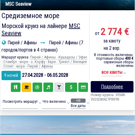
MSC Seaview
Средиземное море
Морской круиз на лайнере
MSC
2 774 €
Seaview
от
за каюту
Пирей / Афины
Пирей / Афины (7
на 2 взр.
городов/портов в 4 странах)
В стоимость включены:
Маршрут круиза:
Пирей / Афины - Кушадасы / Эфес
портовые сборы
400 €
- Стамбул - море - о. Корфу - Бари - Триест / Венеция
сервисные сборы
включены
- Сплит - море - Пирей / Афины
все каюты
27.04.2028 - 06.05.2028
9 ночей
Подробнее
Номер круиза: 30548-
SV20280427PIRPIR
+23
Посмотреть маршрут
Что включено
Все даты