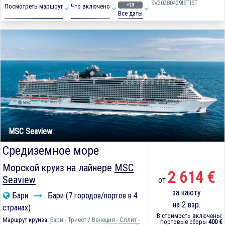
SV20280429ISTIST
+23
Посмотреть маршрут
Что включено
Все даты
MSC Seaview
Средиземное море
Морской круиз на лайнере
MSC
2 614 €
Seaview
от
за каюту
Бари
Бари (7 городов/портов в 4
на 2 взр.
странах)
В стоимость включены:
Маршрут круиза:
Бари - Триест / Венеция - Сплит -
портовые сборы
400 €