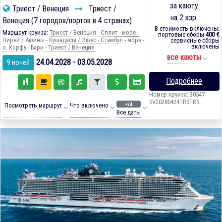
за каюту
Триест / Венеция
Триест /
на 2 взр.
Венеция (7 городов/портов в 4 странах)
В стоимость включены:
Маршрут круиза:
Триест / Венеция - Сплит - море -
портовые сборы
400 €
Пирей / Афины - Кушадасы / Эфес - Стамбул - море -
сервисные сборы
включены
о. Корфу - Бари - Триест / Венеция
все каюты
24.04.2028 - 03.05.2028
9 ночей
Подробнее
Номер круиза: 30547-
SV20280424TRSTRS
+24
Посмотреть маршрут
Что включено
Все даты