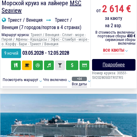
Морской круиз на лайнере
MSC
2 614 €
Seaview
от
за каюту
Триест / Венеция
Триест /
на 2 взр.
Венеция (7 городов/портов в 4 странах)
В стоимость включены:
Маршрут круиза:
Триест / Венеция - Сплит - море -
портовые сборы
400 €
Пирей / Афины - Кушадасы / Эфес - Стамбул - море -
сервисные сборы
включены
о. Корфу - Бари - Триест / Венеция
все каюты
03.05.2028 - 12.05.2028
9 ночей
Подробнее
Номер круиза: 30551-
SV20280503TRSTRS
+24
Посмотреть маршрут
Что включено
Все даты