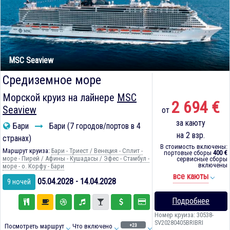
MSC Seaview
Средиземное море
Морской круиз на лайнере
MSC
2 694 €
Seaview
от
за каюту
Бари
Бари (7 городов/портов в 4
на 2 взр.
странах)
В стоимость включены:
Маршрут круиза:
Бари - Триест / Венеция - Сплит -
портовые сборы
400 €
море - Пирей / Афины - Кушадасы / Эфес - Стамбул -
сервисные сборы
включены
море - о. Корфу - Бари
все каюты
05.04.2028 - 14.04.2028
9 ночей
Подробнее
Номер круиза: 30538-
SV20280405BRIBRI
+23
Посмотреть маршрут
Что включено