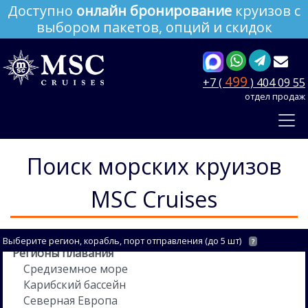
Доступно
онлайн бронирование
круизов с
выбором пакетов, опций и скидок
499
+7 (
) 404 09 55
отдел продаж
Поиск морских круизов
MSC Cruises
Выберите регион, корабль, порт отправления (до 5 шт)
?