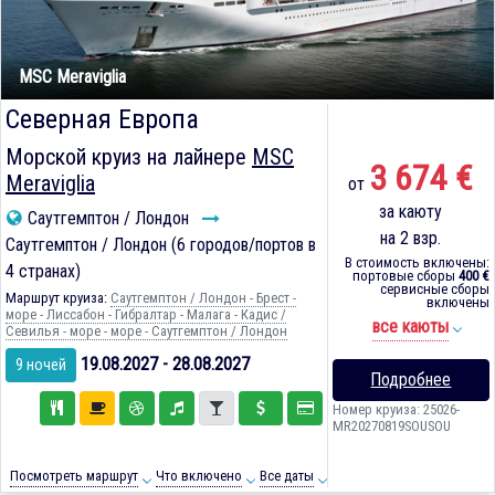
MSC Meraviglia
Северная Европа
Морской круиз на лайнере
MSC
3 674 €
Meraviglia
от
за каюту
Саутгемптон / Лондон
на 2 взр.
Саутгемптон / Лондон (6 городов/портов в
В стоимость включены:
4 странах)
портовые сборы
400 €
сервисные сборы
Маршрут круиза:
Саутгемптон / Лондон - Брест -
включены
море - Лиссабон - Гибралтар - Малага - Кадиc /
все каюты
Севилья - море - море - Саутгемптон / Лондон
19.08.2027 - 28.08.2027
9 ночей
Подробнее
Номер круиза: 25026-
MR20270819SOUSOU
Посмотреть маршрут
Что включено
Все даты