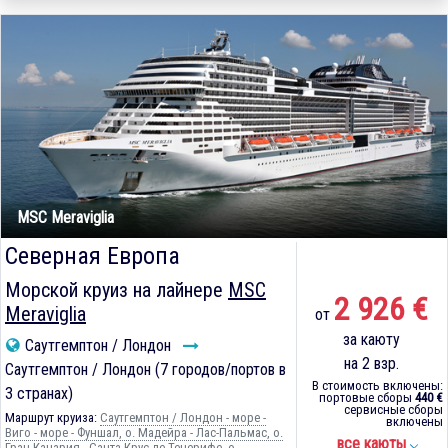
MSC Meraviglia
Северная Европа
Морской круиз на лайнере
MSC
2 926 €
Meraviglia
от
за каюту
Саутгемптон / Лондон
на 2 взр.
Саутгемптон / Лондон (7 городов/портов в
В стоимость включены:
3 странах)
портовые сборы
440 €
сервисные сборы
Маршрут круиза:
Саутгемптон / Лондон - море -
включены
Виго - море - Фуншал, о. Мадейра - Лас-Пальмас, о.
все каюты
Гран-Канария - Санта-Крус-де-Тенерифе, о.