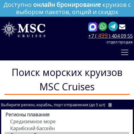
Доступно
онлайн бронирование
круизов с
выбором пакетов, опций и скидок
499
+7 (
) 404 09 55
отдел продаж
Поиск морских круизов
MSC Cruises
Выберите регион, корабль, порт отправления (до 5 шт)
?