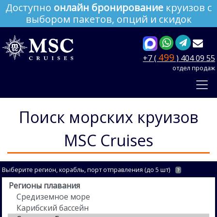
Доступно
онлайн бронирование
круизов с
выбором пакетов, опций и скидок
499
+7 (
) 404 09 55
отдел продаж
Поиск морских круизов
MSC Cruises
Выберите регион, корабль, порт отправления (до 5 шт)
?