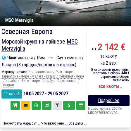
MSC Meraviglia
Северная Европа
Морской круиз на лайнере
MSC
2 142 €
Meraviglia
от
за каюту
Чивитавеккья / Рим
Саутгемптон /
на 2 взр.
Лондон (8 городов/портов в 5 странах)
В стоимость включены:
Маршрут круиза:
Чивитавеккья / Рим - море -
портовые сборы
440 €
Таррагона - море - Малага - Кадиc / Севилья - море
сервисные сборы
включены
- Лиссабон - Виго - море - Шербур - Саутгемптон /
Лондон
все каюты
18.05.2027 - 29.05.2027
11 ночей
Подробнее
Номер круиза: 25015-
MR20270518CVVSOU
Посмотреть маршрут
Что включено
Все даты