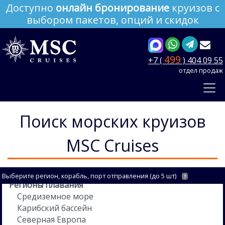
Доступно
онлайн бронирование
круизов с
выбором пакетов, опций и скидок
499
+7 (
) 404 09 55
отдел продаж
Поиск морских круизов
MSC Cruises
Выберите регион, корабль, порт отправления (до 5 шт)
?