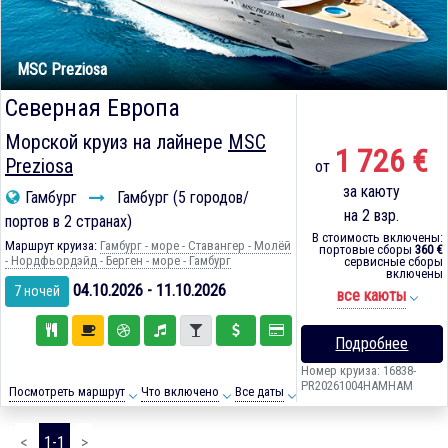
MSC Preziosa
Северная Европа
Морской круиз на лайнере
MSC
1 726 €
Preziosa
от
за каюту
Гамбург
Гамбург (5 городов/
на 2 взр.
портов в 2 странах)
В стоимость включены:
Маршрут круиза:
Гамбург - море - Ставангер - Молёй
портовые сборы
360 €
- Нордфьордэйд - Берген - море - Гамбург
сервисные сборы
включены
04.10.2026 - 11.10.2026
7 ночей
все каюты
Подробнее
Номер круиза: 16838-
PR20261004HAMHAM
Посмотреть маршрут
Что включено
Все даты
<
1-1
>