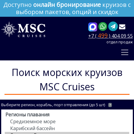
Доступно
онлайн бронирование
круизов с
выбором пакетов, опций и скидок
499
+7 (
) 404 09 55
отдел продаж
Поиск морских круизов
MSC Cruises
Выберите регион, корабль, порт отправления (до 5 шт)
?