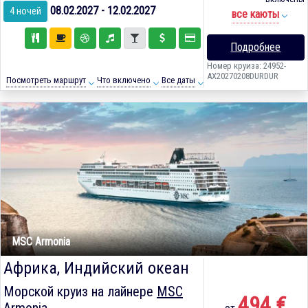
08.02.2027 - 12.02.2027
4 ночей
все каюты
Подробнее
Номер круиза: 24952-
AX20270208DURDUR
Посмотреть маршрут
Что включено
Все даты
MSC Armonia
Африка, Индийский океан
Морской круиз на лайнере
MSC
494 €
Armonia