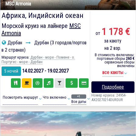
MSC Armonia
Африка, Индийский океан
Морской круиз на лайнере
MSC
1 178 €
Armonia
от
за каюту
Дурбан
Дурбан (3 городов/портов
на 2 взр.
в 2 странах)
В стоимость включены:
Маршрут круиза:
Дурбан - море - Помене - о.
портовые сборы
260 €
Португес - море - Дурбан
сервисные сборы
включены
14.02.2027 - 19.02.2027
5 ночей
все каюты
Подробнее
Номер круиза: 24954-
+1
Посмотреть маршрут
Что включено
AX20270214DURDUR
Все даты