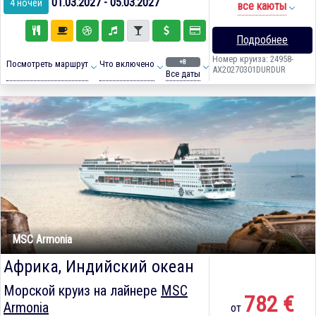
01.03.2027 - 05.03.2027
4 ночей
все каюты
Подробнее
Номер круиза: 24958-
+8
Посмотреть маршрут
Что включено
AX20270301DURDUR
Все даты
MSC Armonia
Африка, Индийский океан
Морской круиз на лайнере
MSC
782 €
Armonia
от