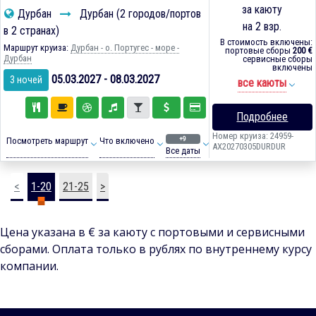
за каюту
Дурбан
Дурбан (2 городов/портов
на 2 взр.
в 2 странах)
В стоимость включены:
Маршрут круиза:
Дурбан - о. Португес - море -
портовые сборы
200 €
Дурбан
сервисные сборы
включены
05.03.2027 - 08.03.2027
3 ночей
все каюты
Подробнее
Номер круиза: 24959-
+9
Посмотреть маршрут
Что включено
AX20270305DURDUR
Все даты
<
1-20
21-25
>
Цена указана в € за каюту с портовыми и сервисными
сборами. Оплата только в рублях по внутреннему курсу
компании.