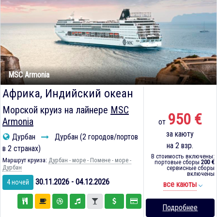
MSC Armonia
Африка, Индийский океан
Морской круиз на лайнере
MSC
950 €
Armonia
от
за каюту
Дурбан
Дурбан (2 городов/портов
на 2 взр.
в 2 странах)
В стоимость включены:
Маршрут круиза:
Дурбан - море - Помене - море -
портовые сборы
200 €
Дурбан
сервисные сборы
включены
30.11.2026 - 04.12.2026
4 ночей
все каюты
Подробнее