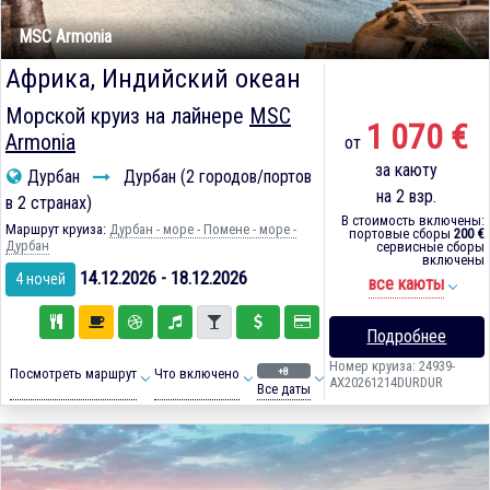
MSC Armonia
Африка, Индийский океан
Морской круиз на лайнере
MSC
1 070 €
Armonia
от
за каюту
Дурбан
Дурбан (2 городов/портов
на 2 взр.
в 2 странах)
В стоимость включены:
Маршрут круиза:
Дурбан - море - Помене - море -
портовые сборы
200 €
Дурбан
сервисные сборы
включены
14.12.2026 - 18.12.2026
4 ночей
все каюты
Подробнее
Номер круиза: 24939-
+8
Посмотреть маршрут
Что включено
AX20261214DURDUR
Все даты