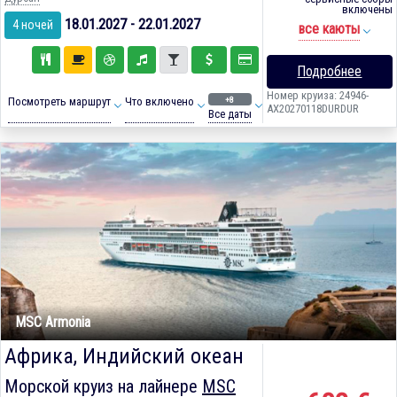
включены
18.01.2027 - 22.01.2027
4 ночей
все каюты
Подробнее
Номер круиза: 24946-
+8
Посмотреть маршрут
Что включено
AX20270118DURDUR
Все даты
MSC Armonia
Африка, Индийский океан
Морской круиз на лайнере
MSC