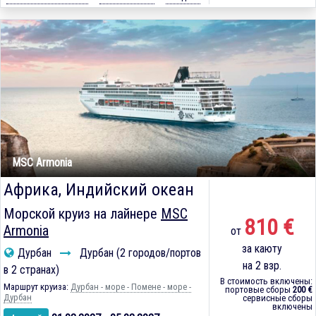
MSC Armonia
Африка, Индийский океан
Морской круиз на лайнере
MSC
810 €
Armonia
от
за каюту
Дурбан
Дурбан (2 городов/портов
на 2 взр.
в 2 странах)
В стоимость включены:
Маршрут круиза:
Дурбан - море - Помене - море -
портовые сборы
200 €
Дурбан
сервисные сборы
включены