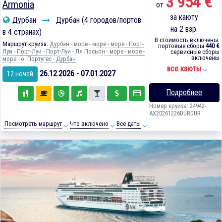
3 954 €
Armonia
от
за каюту
Дурбан
Дурбан (4 городов/портов
на 2 взр.
в 4 странах)
В стоимость включены:
Маршрут круиза:
Дурбан - море - море - море - Порт-
портовые сборы
440 €
Луи - Порт-Луи - Порт-Луи - Ля Посьон - море - море -
сервисные сборы
включены
море - о. Португес - Дурбан
все каюты
26.12.2026 - 07.01.2027
12 ночей
Подробнее
Номер круиза: 24942-
AX20261226DURDUR
Посмотреть маршрут
Что включено
Все даты