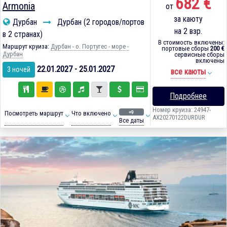
682 €
Armonia
от
за каюту
Дурбан
Дурбан (2 городов/портов
на 2 взр.
в 2 странах)
В стоимость включены:
Маршрут круиза:
Дурбан - о. Португес - море -
портовые сборы
200 €
Дурбан
сервисные сборы
включены
22.01.2027 - 25.01.2027
3 ночей
все каюты
Подробнее
Номер круиза: 24947-
+9
Посмотреть маршрут
Что включено
AX20270122DURDUR
Все даты