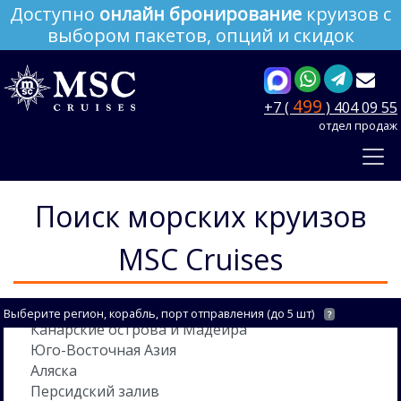
Доступно
онлайн бронирование
круизов с
выбором пакетов, опций и скидок
499
+7 (
) 404 09 55
отдел продаж
Поиск морских круизов
MSC Cruises
Выберите регион, корабль, порт отправления (до 5 шт)
?