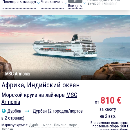
+9
Посмотреть маршрут
Что включено
AX20270115DURDUR
Все даты
MSC Armonia
Африка, Индийский океан
Морской круиз на лайнере
MSC
810 €
Armonia
от
за каюту
Дурбан
Дурбан (2 городов/портов
на 2 взр.
в 2 странах)
В стоимость включены:
Маршрут круиза:
Дурбан - море - Помене - море -
портовые сборы
200 €
Дурбан
сервисные сборы