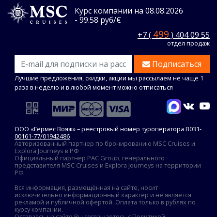
Курс компании на 08.08.2026
- 99.58 руб/€
499
+7 (
) 404 09 55
отдел продаж
Подписаться
Лучшие предложения, скидки, акции мы рассылаем не чаще 1
раза в неделю и в любой момент можно отписаться
ООО «Гермес Вояж» –
реестровый номер туроператора В031-
00161-77/01942486
Авторизованный партнер по бронированию MSC Cruises и
Explora Journeys в РФ
Официальный партнер PAC Group, генерального
представителя MSC Cruises и Explora Journeys на территории
РФ
Вся информация, размещённая на сайте, носит
исключительно информационный характер и не является
рекламой и публичной офертой. Оплата только в рублях по
курсу компании.
Оставаясь на сайте Вы соглашаетесь с
Политикой