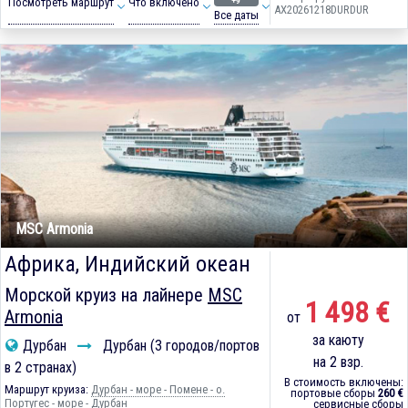
+9
Посмотреть маршрут
Что включено
AX20261218DURDUR
Все даты
MSC Armonia
Африка, Индийский океан
Морской круиз на лайнере
MSC
1 498 €
Armonia
от
за каюту
Дурбан
Дурбан (3 городов/портов
на 2 взр.
в 2 странах)
В стоимость включены:
Маршрут круиза:
Дурбан - море - Помене - о.
портовые сборы
260 €
Португес - море - Дурбан
сервисные сборы