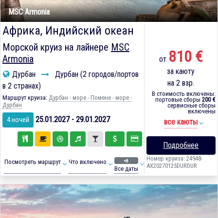
MSC Armonia
Африка, Индийский океан
Морской круиз на лайнере
MSC
810 €
Armonia
от
за каюту
Дурбан
Дурбан (2 городов/портов
на 2 взр.
в 2 странах)
В стоимость включены:
Маршрут круиза:
Дурбан - море - Помене - море -
портовые сборы
200 €
Дурбан
сервисные сборы
включены
25.01.2027 - 29.01.2027
4 ночей
все каюты
Подробнее
Номер круиза: 24948-
+8
Посмотреть маршрут
Что включено
AX20270125DURDUR
Все даты