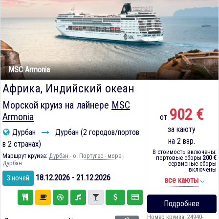
MSC Armonia
Африка, Индийский океан
Морской круиз на лайнере
MSC
902 €
Armonia
от
за каюту
Дурбан
Дурбан (2 городов/портов
на 2 взр.
в 2 странах)
В стоимость включены:
Маршрут круиза:
Дурбан - о. Португес - море -
портовые сборы
200 €
Дурбан
сервисные сборы
включены
18.12.2026 - 21.12.2026
3 ночей
все каюты
Подробнее
Номер круиза: 24940-