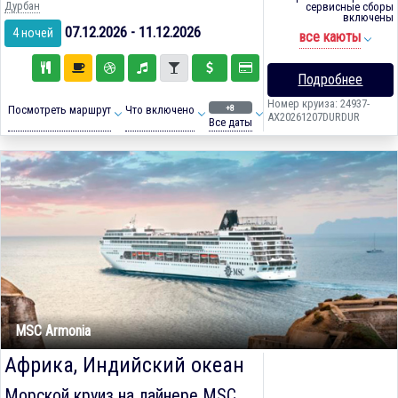
Дурбан
сервисные сборы
включены
07.12.2026 - 11.12.2026
4 ночей
все каюты
Подробнее
Номер круиза: 24937-
+8
Посмотреть маршрут
Что включено
AX20261207DURDUR
Все даты
MSC Armonia
Африка, Индийский океан
Морской круиз на лайнере
MSC