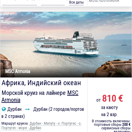
AX20270201DURDUR
Все даты
MSC Armonia
Африка, Индийский океан
Морской круиз на лайнере
MSC
810 €
Armonia
от
за каюту
Дурбан
Дурбан (2 городов/портов
на 2 взр.
в 2 странах)
В стоимость включены:
Маршрут круиза:
Дурбан - Мапуту - о. Португес - о.
портовые сборы
200 €
Португес - море - Дурбан
сервисные сборы
включены