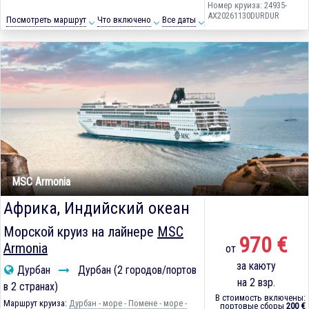
Номер круиза: 24935-
AX20261130DURDUR
Посмотреть маршрут
Что включено
Все даты
MSC Armonia
Африка, Индийский океан
Морской круиз на лайнере
MSC
970 €
Armonia
от
за каюту
Дурбан
Дурбан (2 городов/портов
на 2 взр.
в 2 странах)
В стоимость включены:
Маршрут круиза:
Дурбан - море - Помене - море -
портовые сборы
200 €