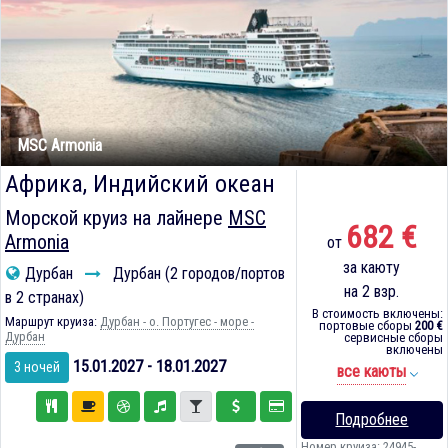
MSC Armonia
Африка, Индийский океан
Морской круиз на лайнере
MSC
682 €
Armonia
от
за каюту
Дурбан
Дурбан (2 городов/портов
на 2 взр.
в 2 странах)
В стоимость включены:
Маршрут круиза:
Дурбан - о. Португес - море -
портовые сборы
200 €
Дурбан
сервисные сборы
включены
15.01.2027 - 18.01.2027
3 ночей
все каюты
Подробнее
Номер круиза: 24945-