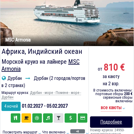
MSC Armonia
Африка, Индийский океан
Морской круиз на лайнере
MSC
810 €
Armonia
от
за каюту
Дурбан
Дурбан (2 городов/портов
на 2 взр.
в 2 странах)
В стоимость включены:
Маршрут круиза:
Дурбан - море - Помене - море -
портовые сборы
200 €
Дурбан
сервисные сборы
включены
01.02.2027 - 05.02.2027
4 ночей
все каюты
Подробнее
Номер круиза: 24950-
+8
Посмотреть маршрут
Что включено