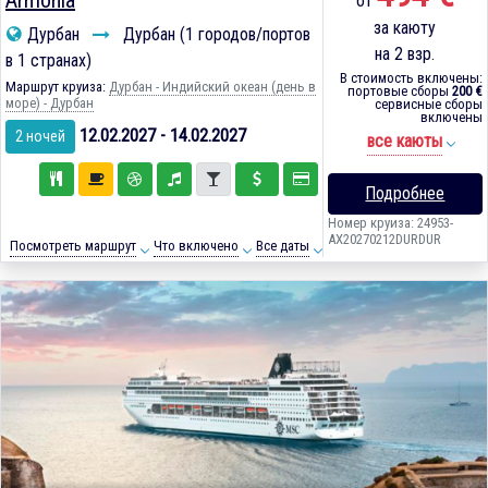
от
за каюту
Дурбан
Дурбан (1 городов/портов
на 2 взр.
в 1 странах)
В стоимость включены:
Маршрут круиза:
Дурбан - Индийский океан (день в
портовые сборы
200 €
море) - Дурбан
сервисные сборы
включены
12.02.2027 - 14.02.2027
2 ночей
все каюты
Подробнее
Номер круиза: 24953-
AX20270212DURDUR
Посмотреть маршрут
Что включено
Все даты