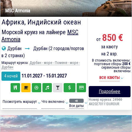
MSC Armonia
Африка, Индийский океан
Морской круиз на лайнере
MSC
850 €
Armonia
от
за каюту
Дурбан
Дурбан (2 городов/портов
на 2 взр.
в 2 странах)
В стоимость включены:
Маршрут круиза:
Дурбан - море - Помене - море -
портовые сборы
200 €
Дурбан
сервисные сборы
включены
11.01.2027 - 15.01.2027
4 ночей
все каюты
Подробнее
Номер круиза: 24944-
+8
Посмотреть маршрут
Что включено
AX20270111DURDUR
Все даты