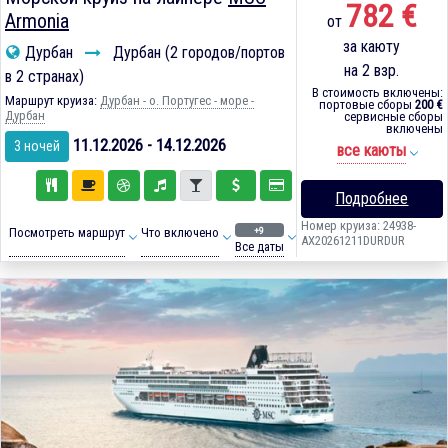
782 €
Armonia
от
за каюту
Дурбан
Дурбан (2 городов/портов
на 2 взр.
в 2 странах)
В стоимость включены:
Маршрут круиза:
Дурбан - о. Португес - море -
портовые сборы
200 €
Дурбан
сервисные сборы
включены
11.12.2026 - 14.12.2026
3 ночей
все каюты
Подробнее
Номер круиза: 24938-
+9
Посмотреть маршрут
Что включено
AX20261211DURDUR
Все даты