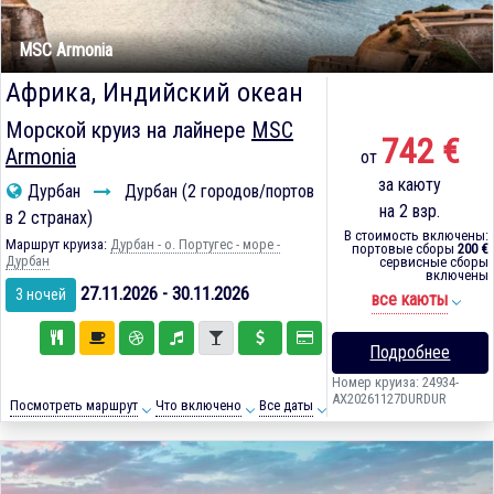
MSC Armonia
Африка, Индийский океан
Морской круиз на лайнере
MSC
742 €
Armonia
от
за каюту
Дурбан
Дурбан (2 городов/портов
на 2 взр.
в 2 странах)
В стоимость включены:
Маршрут круиза:
Дурбан - о. Португес - море -
портовые сборы
200 €
Дурбан
сервисные сборы
включены
27.11.2026 - 30.11.2026
3 ночей
все каюты
Подробнее
Номер круиза: 24934-
AX20261127DURDUR
Посмотреть маршрут
Что включено
Все даты