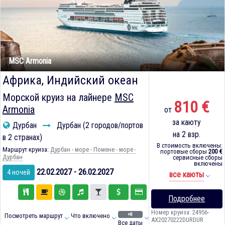
MSC Armonia
Африка, Индийский океан
Морской круиз на лайнере
MSC
810 €
Armonia
от
за каюту
Дурбан
Дурбан (2 городов/портов
на 2 взр.
в 2 странах)
В стоимость включены:
Маршрут круиза:
Дурбан - море - Помене - море -
портовые сборы
200 €
Дурбан
сервисные сборы
включены
22.02.2027 - 26.02.2027
4 ночей
все каюты
Подробнее
Номер круиза: 24956-
+8
Посмотреть маршрут
Что включено
AX20270222DURDUR
Все даты