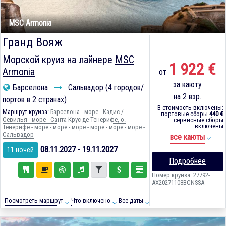
MSC Armonia
Гранд Вояж
Морской круиз на лайнере
MSC
1 922 €
Armonia
от
за каюту
Барселона
Сальвадор (4 городов/
на 2 взр.
портов в 2 странах)
В стоимость включены:
Маршрут круиза:
Барселона - море - Кадиc /
портовые сборы
440 €
Севилья - море - Санта-Крус-де-Тенерифе, о.
сервисные сборы
включены
Тенерифе - море - море - море - море - море - море -
Сальвадор
все каюты
08.11.2027 - 19.11.2027
11 ночей
Подробнее
Номер круиза: 27792-
AX20271108BCNSSA
Посмотреть маршрут
Что включено
Все даты