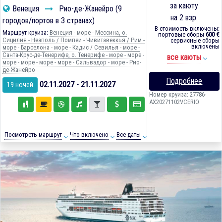
за каюту
Венеция
Рио-де-Жанейро (9
на 2 взр.
городов/портов в 3 странах)
В стоимость включены:
Маршрут круиза:
Венеция - море - Мессина, о.
портовые сборы
600 €
Сицилия - Неаполь / Помпеи - Чивитавеккья / Рим -
сервисные сборы
включены
море - Барселона - море - Кадиc / Севилья - море -
Санта-Крус-де-Тенерифе, о. Тенерифе - море - море -
все каюты
море - море - море - море - Сальвадор - море - Рио-
де-Жанейро
Подробнее
02.11.2027 - 21.11.2027
19 ночей
Номер круиза: 27786-
AX20271102VCERIO
Посмотреть маршрут
Что включено
Все даты