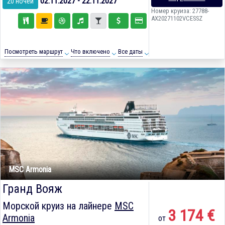
02.11.2027 - 22.11.2027
20 ночей
Номер круиза: 27788-
AX20271102VCESSZ
Посмотреть маршрут
Что включено
Все даты
MSC Armonia
Гранд Вояж
Морской круиз на лайнере
MSC
3 174 €
Armonia
от