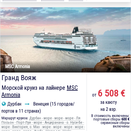
MSC Armonia
Гранд Вояж
Морской круиз на лайнере
MSC
6 508 €
Armonia
от
за каюту
Дурбан
Венеция (15 городов/
на 2 взр.
портов в 11 странах)
В стоимость включены:
Маршрут круиза:
Дурбан - море - море - море - Ля
портовые сборы
600 €
Посьон - Порт-Луи - море - Анциранана - о. Нуси-Бе -
сервисные сборы
включены
море - Виктория, о. Маэ - море - море - море - море -