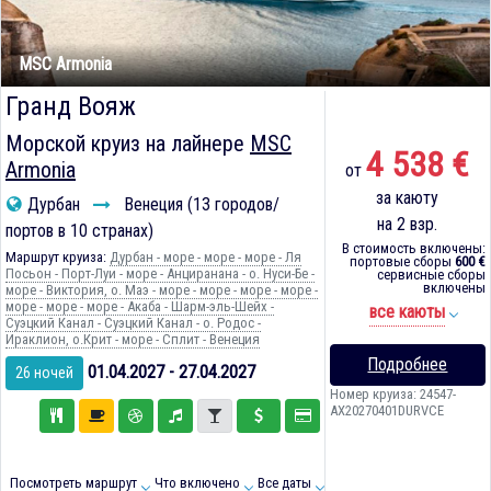
MSC Armonia
Гранд Вояж
Морской круиз на лайнере
MSC
4 538 €
Armonia
от
за каюту
Дурбан
Венеция (13 городов/
на 2 взр.
портов в 10 странах)
В стоимость включены:
Маршрут круиза:
Дурбан - море - море - море - Ля
портовые сборы
600 €
Посьон - Порт-Луи - море - Анциранана - о. Нуси-Бе -
сервисные сборы
включены
море - Виктория, о. Маэ - море - море - море - море -
море - море - море - Акаба - Шарм-эль-Шейх -
все каюты
Суэцкий Канал - Суэцкий Канал - о. Родос -
Ираклион, о.Крит - море - Сплит - Венеция
Подробнее
01.04.2027 - 27.04.2027
26 ночей
Номер круиза: 24547-
AX20270401DURVCE
Посмотреть маршрут
Что включено
Все даты