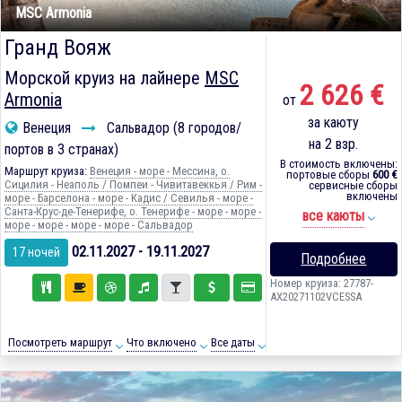
MSC Armonia
Гранд Вояж
Морской круиз на лайнере
MSC
2 626 €
Armonia
от
за каюту
Венеция
Сальвадор (8 городов/
на 2 взр.
портов в 3 странах)
В стоимость включены:
Маршрут круиза:
Венеция - море - Мессина, о.
портовые сборы
600 €
Сицилия - Неаполь / Помпеи - Чивитавеккья / Рим -
сервисные сборы
включены
море - Барселона - море - Кадиc / Севилья - море -
Санта-Крус-де-Тенерифе, о. Тенерифе - море - море -
все каюты
море - море - море - море - Сальвадор
02.11.2027 - 19.11.2027
17 ночей
Подробнее
Номер круиза: 27787-
AX20271102VCESSA
Посмотреть маршрут
Что включено
Все даты