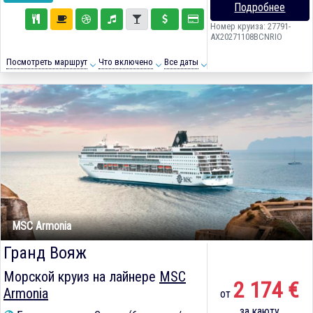
Подробнее
Номер круиза: 27791-
AX20271108BCNRIO
Посмотреть маршрут
Что включено
Все даты
MSC Armonia
Гранд Вояж
Морской круиз на лайнере
MSC
2 174 €
Armonia
от
за каюту