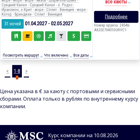
море - море - море - Акаба - Шарм-эль-Шейх -
все каюты
Суэцкий Канал - Суэцкий Канал - о. Родос -
Ираклион, о.Крит - море - Сплит - Венеция - море -
Котор - Бриндизи - Сплит - Венеция
Подробнее
01.04.2027 - 02.05.2027
31 ночей
Номер круиза: 24546-
AX20270401DURVC1
Посмотреть маршрут
Что включено
Все даты
<
1-8
>
Цена указана в € за каюту с портовыми и сервисными
сборами. Оплата только в рублях по внутреннему курсу
компании.
Курс компании на 10.08.2026