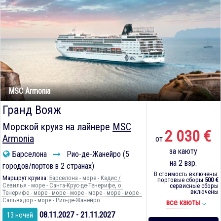
MSC Armonia
Гранд Вояж
Морской круиз на лайнере
MSC
2 030 €
Armonia
от
за каюту
Барселона
Рио-де-Жанейро (5
на 2 взр.
городов/портов в 2 странах)
В стоимость включены:
Маршрут круиза:
Барселона - море - Кадиc /
портовые сборы
500 €
Севилья - море - Санта-Крус-де-Тенерифе, о.
сервисные сборы
включены
Тенерифе - море - море - море - море - море - море -
Сальвадор - море - Рио-де-Жанейро
все каюты
08.11.2027 - 21.11.2027
13 ночей