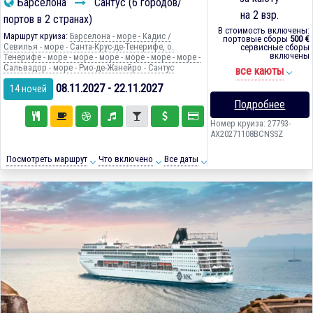
Барселона
Сантус (6 городов/
на 2 взр.
портов в 2 странах)
В стоимость включены:
Маршрут круиза:
Барселона - море - Кадиc /
портовые сборы
500 €
Севилья - море - Санта-Крус-де-Тенерифе, о.
сервисные сборы
включены
Тенерифе - море - море - море - море - море - море -
Сальвадор - море - Рио-де-Жанейро - Сантус
все каюты
08.11.2027 - 22.11.2027
14 ночей
Подробнее
Номер круиза: 27793-
AX20271108BCNSSZ
Посмотреть маршрут
Что включено
Все даты