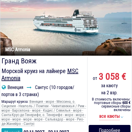
MSC Armonia
Гранд Вояж
Морской круиз на лайнере
MSC
3 058 €
Armonia
от
за каюту
Венеция
Сантус (10 городов/
на 2 взр.
портов в 3 странах)
В стоимость включены:
Маршрут круиза:
Венеция - море - Мессина, о.
портовые сборы
600 €
Сицилия - Неаполь / Помпеи - Чивитавеккья / Рим -
сервисные сборы
включены
море - Барселона - море - Кадиc / Севилья - море -
Санта-Крус-де-Тенерифе, о. Тенерифе - море - море -
все каюты
море - море - море - море - Сальвадор - море - Рио-
де-Жанейро - Сантус
Подробнее