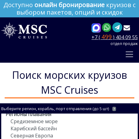
Доступно
онлайн бронирование
круизов с
выбором пакетов, опций и скидок
499
+7 (
) 404 09 55
отдел продаж
Поиск морских круизов
MSC Cruises
Выберите регион, корабль, порт отправления (до 5 шт)
?