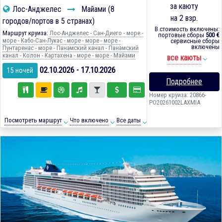
за каюту
Лос-Анджелес
Майами (8
на 2 взр.
городов/портов в 5 странах)
В стоимость включены:
Маршрут круиза:
Лос-Анджелес - Сан-Диего - море -
портовые сборы
500 €
море - Кабо-Сан-Лукас - море - море - море -
сервисные сборы
включены
Пунтаренас - море - Панамский канал - Панамский
канал - Колон - Картахена - море - море - Майами
все каюты
02.10.2026 - 17.10.2026
15 ночей
Подробнее
Номер круиза: 20866-
PO20261002LAXMIA
Посмотреть маршрут
Что включено
Все даты