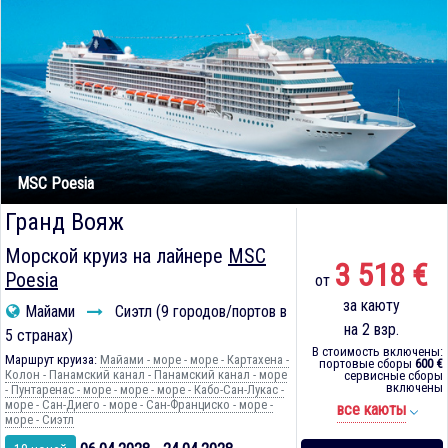
MSC Poesia
Гранд Вояж
Морской круиз на лайнере
MSC
3 518 €
Poesia
от
за каюту
Майами
Сиэтл (9 городов/портов в
на 2 взр.
5 странах)
В стоимость включены:
Маршрут круиза:
Майами - море - море - Картахена -
портовые сборы
600 €
Колон - Панамский канал - Панамский канал - море
сервисные сборы
включены
- Пунтаренас - море - море - море - Кабо-Сан-Лукас -
море - Сан-Диего - море - Сан-Франциско - море -
все каюты
море - Сиэтл