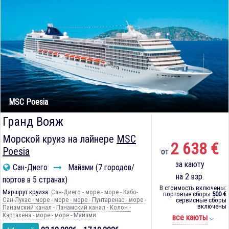
MSC Poesia
Гранд Вояж
Морской круиз на лайнере
MSC
2 638 €
Poesia
от
за каюту
Сан-Диего
Майами (7 городов/
на 2 взр.
портов в 5 странах)
В стоимость включены:
Маршрут круиза:
Сан-Диего - море - море - Кабо-
портовые сборы
500 €
Сан-Лукас - море - море - море - Пунтаренас - море -
сервисные сборы
включены
Панамский канал - Панамский канал - Колон -
Картахена - море - море - Майами
все каюты