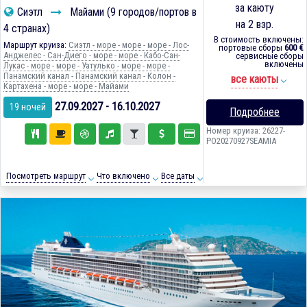
за каюту
Сиэтл
Майами (9 городов/портов в
на 2 взр.
4 странах)
В стоимость включены:
Маршрут круиза:
Сиэтл - море - море - море - Лос-
портовые сборы
600 €
Анджелес - Сан-Диего - море - море - Кабо-Сан-
сервисные сборы
включены
Лукас - море - море - Уатулько - море - море -
Панамский канал - Панамский канал - Колон -
все каюты
Картахена - море - море - Майами
27.09.2027 - 16.10.2027
19 ночей
Подробнее
Номер круиза: 26227-
PO20270927SEAMIA
Посмотреть маршрут
Что включено
Все даты