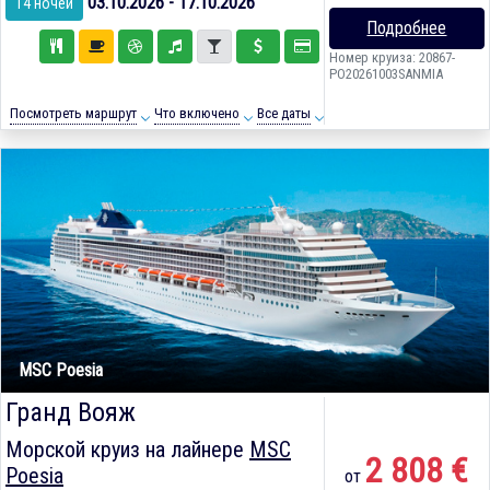
03.10.2026 - 17.10.2026
14 ночей
Подробнее
Номер круиза: 20867-
PO20261003SANMIA
Посмотреть маршрут
Что включено
Все даты
MSC Poesia
Гранд Вояж
Морской круиз на лайнере
MSC
2 808 €
Poesia
от