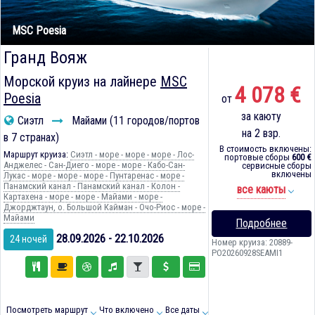
MSC Poesia
Гранд Вояж
Морской круиз на лайнере
MSC
4 078 €
Poesia
от
за каюту
Сиэтл
Майами (11 городов/портов
на 2 взр.
в 7 странах)
В стоимость включены:
Маршрут круиза:
Сиэтл - море - море - море - Лос-
портовые сборы
600 €
Анджелес - Сан-Диего - море - море - Кабо-Сан-
сервисные сборы
включены
Лукас - море - море - море - Пунтаренас - море -
Панамский канал - Панамский канал - Колон -
все каюты
Картахена - море - море - Майами - море -
Джорджтаун, о. Большой Кайман - Очо-Риос - море -
Майами
Подробнее
28.09.2026 - 22.10.2026
24 ночей
Номер круиза: 20889-
PO20260928SEAMI1
Посмотреть маршрут
Что включено
Все даты