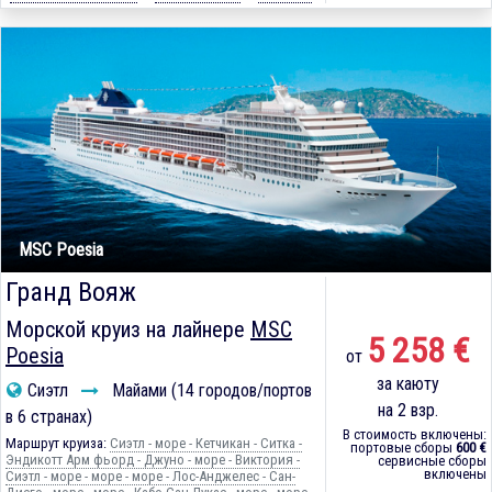
MSC Poesia
Гранд Вояж
Морской круиз на лайнере
MSC
5 258 €
Poesia
от
за каюту
Сиэтл
Майами (14 городов/портов
на 2 взр.
в 6 странах)
В стоимость включены:
Маршрут круиза:
Сиэтл - море - Кетчикан - Ситка -
портовые сборы
600 €
Эндикотт Арм фьорд - Джуно - море - Виктория -
сервисные сборы
включены
Сиэтл - море - море - море - Лос-Анджелес - Сан-