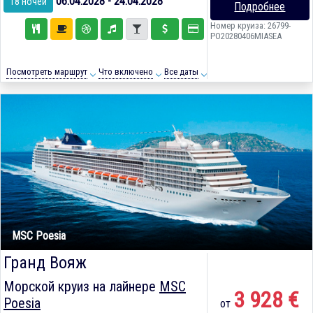
06.04.2028 - 24.04.2028
18 ночей
Подробнее
Номер круиза: 26799-
PO20280406MIASEA
Посмотреть маршрут
Что включено
Все даты
MSC Poesia
Гранд Вояж
Морской круиз на лайнере
MSC
3 928 €
Poesia
от