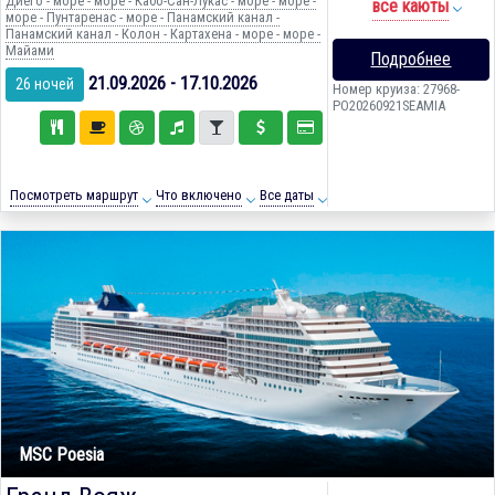
Диего - море - море - Кабо-Сан-Лукас - море - море -
все каюты
море - Пунтаренас - море - Панамский канал -
Панамский канал - Колон - Картахена - море - море -
Майами
Подробнее
21.09.2026 - 17.10.2026
26 ночей
Номер круиза: 27968-
PO20260921SEAMIA
Посмотреть маршрут
Что включено
Все даты
MSC Poesia