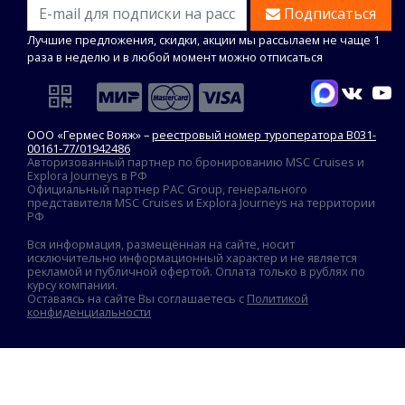
Подписаться
Лучшие предложения, скидки, акции мы рассылаем не чаще 1
раза в неделю и в любой момент можно отписаться
ООО «Гермес Вояж» –
реестровый номер туроператора В031-
00161-77/01942486
Авторизованный партнер по бронированию MSC Cruises и
Explora Journeys в РФ
Официальный партнер PAC Group, генерального
представителя MSC Cruises и Explora Journeys на территории
РФ
Вся информация, размещённая на сайте, носит
исключительно информационный характер и не является
рекламой и публичной офертой. Оплата только в рублях по
курсу компании.
Оставаясь на сайте Вы соглашаетесь с
Политикой
конфиденциальности