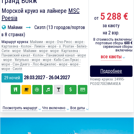
Гранд Вояж
Морской круиз на лайнере
MSC
5 288 €
Poesia
от
за каюту
Майами
Сиэтл (13 городов/портов
на 2 взр.
в 8 странах)
В стоимость включены:
Маршрут круиза:
Майами - море - Очо-Риос - море -
портовые сборы
600 €
Картахена - Колон - Лимон - море - о. Роатан - Белиз-
сервисные сборы
включены
Сити - море - Майами - море - море - Картахена -
Панамский канал - Колон - Панамский канал - море
все каюты
- море - Уатулько - море - море - Кабо-Сан-Лукас -
море - Сан-Диего - Лос-Анджелес - море - море -
море - Сиэтл
Подробнее
28.03.2027 - 26.04.2027
29 ночей
Номер круиза: 24995-
PO20270328MIASEA
Посмотреть маршрут
Что включено
Все даты