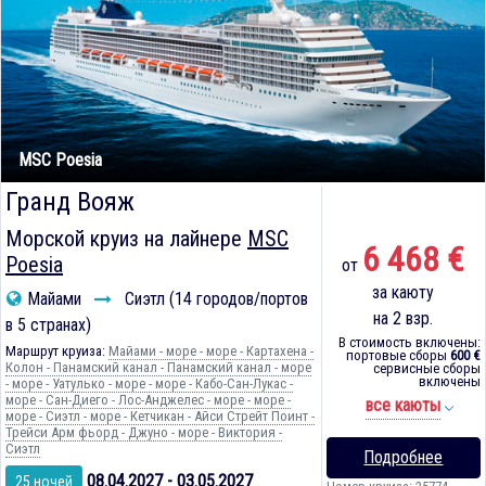
MSC Poesia
Гранд Вояж
Морской круиз на лайнере
MSC
6 468 €
Poesia
от
за каюту
Майами
Сиэтл (14 городов/портов
на 2 взр.
в 5 странах)
В стоимость включены:
Маршрут круиза:
Майами - море - море - Картахена -
портовые сборы
600 €
Колон - Панамский канал - Панамский канал - море
сервисные сборы
включены
- море - Уатулько - море - море - Кабо-Сан-Лукас -
море - Сан-Диего - Лос-Анджелес - море - море -
все каюты
море - Сиэтл - море - Кетчикан - Айси Стрейт Поинт -
Трейси Арм фьорд - Джуно - море - Виктория -
Сиэтл
Подробнее
08.04.2027 - 03.05.2027
25 ночей