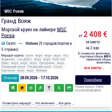
MSC Poesia
Гранд Вояж
Морской круиз на лайнере
MSC
2 408 €
Poesia
от
за каюту
Сиэтл
Майами (9 городов/портов в
на 2 взр.
5 странах)
В стоимость включены:
Маршрут круиза:
Сиэтл - море - море - море - Лос-
портовые сборы
600 €
Анджелес - Сан-Диего - море - море - Кабо-Сан-
сервисные сборы
включены
Лукас - море - море - море - Пунтаренас - море -
Панамский канал - Панамский канал - Колон -
все каюты
Картахена - море - море - Майами
28.09.2026 - 17.10.2026
19 ночей
Подробнее
Номер круиза: 20865-
PO20260928SEAMIA
Посмотреть маршрут
Что включено
Все даты