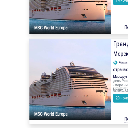
14 ноч
П
MSC World Europa
Гран
Морск
Чиви
странах
Маршрут 
дель-Роса
- море - 
Бриджтаун
20 ноч
MSC World Europa
П