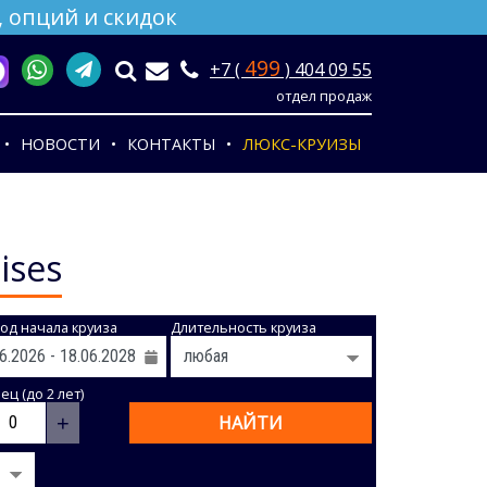
 опций и скидок
499
+7 (
) 404 09 55
отдел продаж
НОВОСТИ
КОНТАКТЫ
ЛЮКС-КРУИЗЫ
ises
од начала круиза
Длительность круиза
ц (до 2 лет)
+
НАЙТИ