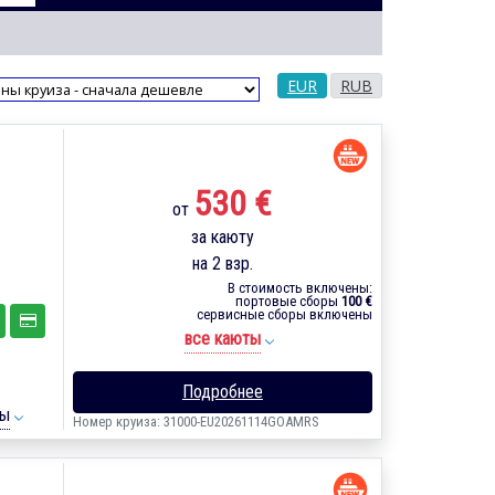
EUR
RUB
530 €
от
за каюту
на 2 взр.
В стоимость включены:
портовые сборы
100 €
сервисные сборы включены
все каюты
Подробнее
ты
Номер круиза: 31000-EU20261114GOAMRS