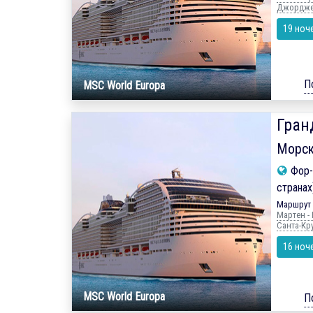
Джорджес,
19 ноч
П
MSC World Europa
Гран
Морск
Фор-
странах
Маршрут 
Мартен - 
Санта-Кру
16 ноч
MSC World Europa
П