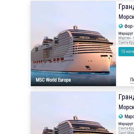
Гран
Морск
Фор-
Маршрут 
Мартен - 
Санта-Кру
15 ноч
П
MSC World Europa
Гран
Морск
Мар
Маршрут 
Санта-Кру
Синт-Март