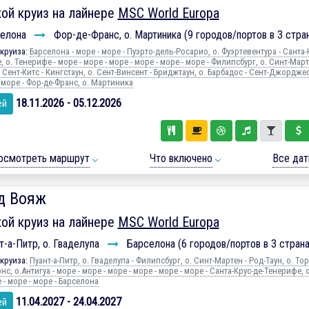
ой круиз на лайнере
MSC World Europa
елона
Фор-де-Франс, о. Мартиника (9 городов/портов в 3 стра
круиза:
Барселона - море - море - Пуэрто-дель-Росарио, о. Фуэртевентура - Санта-
 о. Тенерифе - море - море - море - море - море - море - Филипсбург, о. Синт-Март
. Сент-Китс - Кингстаун, о. Сент-Винсент - Бриджтаун, о. Барбадос - Сент-Джорджес
 море - Фор-де-Франс, о. Мартиника
18.11.2026 - 05.12.2026
ей
осмотреть маршрут
Что включено
Все да
д Вояж
ой круиз на лайнере
MSC World Europa
-а-Питр, о. Гваделупа
Барселона (6 городов/портов в 3 страна
круиза:
Пуант-а-Питр, о. Гваделупа - Филипсбург, о. Синт-Мартен - Род-Таун, о. Тор
с, о.Антигуа - море - море - море - море - море - море - Санта-Крус-де-Тенерифе, о
- море - море - Барселона
11.04.2027 - 24.04.2027
ей