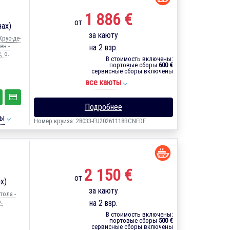
1 886 €
от
нах)
за каюту
Крус-де-
ен -
на 2 взр.
, о.
В стоимость включены:
портовые сборы
600 €
сервисные сборы включены
все каюты
Подробнее
ты
Номер круиза: 28033-EU20261118BCNFDF
2 150 €
от
х)
за каюту
тола -
.
на 2 взр.
В стоимость включены:
портовые сборы
500 €
сервисные сборы включены