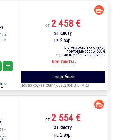
2 458 €
от
х)
за каюту
Синт-
оре -
на 2 взр.
В стоимость включены:
портовые сборы
500 €
сервисные сборы включены
все каюты
Подробнее
ты
Номер круиза: 28044-EU20270410FDFMRS
2 554 €
от
х)
за каюту
а -
, о.
на 2 взр.
ент-