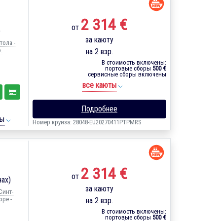
2 314 €
от
)
за каюту
тола -
.
на 2 взр.
В стоимость включены:
портовые сборы
500 €
сервисные сборы включены
все каюты
Подробнее
ты
Номер круиза: 28048-EU20270411PTPMRS
2 314 €
от
нах)
за каюту
Синт-
оре -
на 2 взр.
В стоимость включены:
портовые сборы
500 €