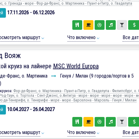
 о. Гренада - море - Фор-де-Франс, о. Мартиника - Пуант-а-Питр, о. Гваделупа
17.11.2026 - 06.12.2026
ей
осмотреть маршрут
Что включено
Все да
д Вояж
ой круиз на лайнере
MSC World Europa
де-Франс, о. Мартиника
Генуя / Милан (9 городов/портов в 5
)
круиза:
Фор-де-Франс, о. Мартиника - Пуант-а-Питр, о. Гваделупа - Филипсбург, о. 
Род-Таун, о. Тортола - Сент-Джонс, о.Антигуа - море - море - море - море - море - м
с-де-Тенерифе, о. Тенерифе - море - море - Барселона - Марсель - Генуя / Милан
10.04.2027 - 26.04.2027
ей
осмотреть маршрут
Что включено
Все да