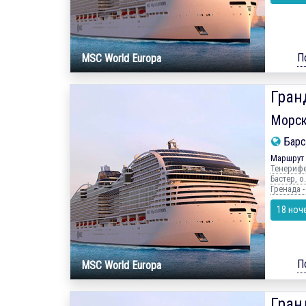
П
MSC World Europa
Гран
Морск
Барс
Маршрут 
Тенерифе,
Бастер, о
Гренада -
18 ноч
П
MSC World Europa
Гран