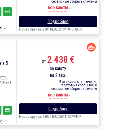
сервисные сборы включены
все каюты
Подробнее
ты
Номер круиза: 28041-EU20270410FDFBCN
2 438 €
от
 в 5
за каюту
на 2 взр.
рто-
 - море
В стоимость включены:
портовые сборы
600 €
т -
сервисные сборы включены
все каюты
Подробнее
Номер круиза: 28029-EU20261115CVVFDF
ты