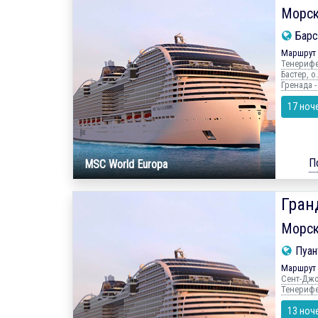
Морск
Барс
Маршрут 
Тенерифе,
Бастер, о
Гренада -
17 ноч
П
MSC World Europa
Гран
Морск
Пуант
Маршрут 
Сент-Джон
Тенерифе 
13 ноч