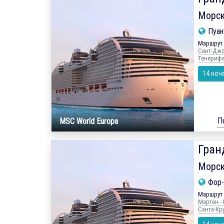
Морск
Пуант
Маршрут 
Сент-Джон
Тенерифе 
14 ноч
П
MSC World Europa
Гран
Морск
Фор-
Маршрут 
Мартен - 
Санта-Кру