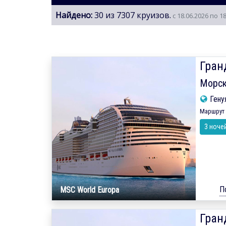
Найдено:
30 из 7307 круизов.
с 18.06.2026 по 1
Гран
Морск
Гену
Маршрут 
3 ноче
П
MSC World Europa
Гран