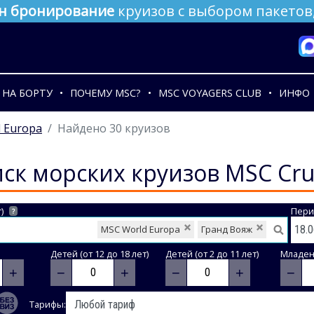
н бронирование
круизов с выбором пакетов,
НА БОРТУ
ПОЧЕМУ MSC?
MSC VOYAGERS CLUB
ИНФО
 Europa
Найдено 30 круизов
ск морских круизов MSC Cru
)
Пери
?
MSC World Europa
Гранд Вояж
Детей (от 12 до 18 лет)
Детей (от 2 до 11 лет)
Младене
+
−
+
−
+
−
Тарифы: