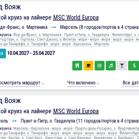
д Вояж
ой круиз на лайнере
MSC World Europa
де-Франс, о. Мартиника
Марсель (8 городов/портов в 4 страна
круиза:
Фор-де-Франс, о. Мартиника - Пуант-а-Питр, о. Гваделупа - Филипсбург, о. 
Род-Таун, о. Тортола - Сент-Джонс, о.Антигуа - море - море - море - море - море - м
с-де-Тенерифе, о. Тенерифе - море - море - Барселона - Марсель
10.04.2027 - 25.04.2027
ей
осмотреть маршрут
Что включено
Все да
д Вояж
ой круиз на лайнере
MSC World Europa
сель
Пуант-а-Питр, о. Гваделупа (11 городов/портов в 4 страна
круиза:
Марсель - Барселона - море - море - Пуэрто-дель-Росарио, о. Фуэртевентур
с-де-Тенерифе, о. Тенерифе - море - море - море - море - море - море - Филипсбург
ен - Бастер, о. Сент-Китс - Кингстаун, о. Сент-Винсент - Бриджтаун, о. Барбадос - С