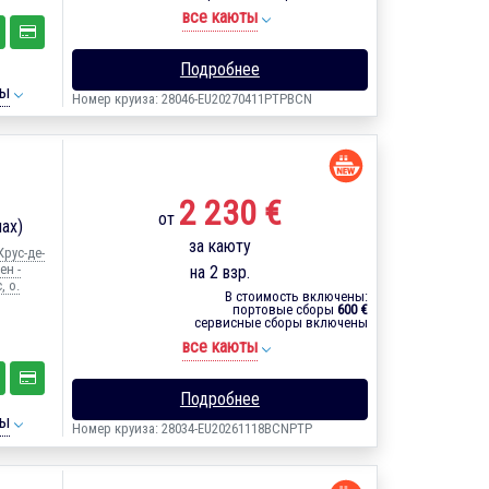
все каюты
Подробнее
ты
Номер круиза: 28046-EU20270411PTPBCN
2 230 €
от
нах)
за каюту
Крус-де-
ен -
на 2 взр.
, о.
В стоимость включены:
портовые сборы
600 €
сервисные сборы включены
все каюты
Подробнее
ты
Номер круиза: 28034-EU20261118BCNPTP