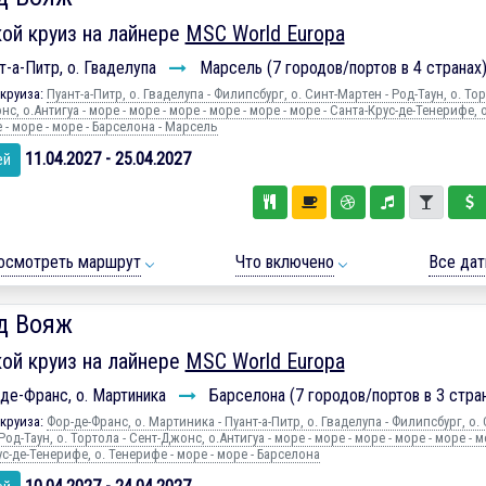
ой круиз на лайнере
MSC World Europa
-а-Питр, о. Гваделупа
Марсель (7 городов/портов в 4 странах
круиза:
Пуант-а-Питр, о. Гваделупа - Филипсбург, о. Синт-Мартен - Род-Таун, о. Тор
с, о.Антигуа - море - море - море - море - море - море - Санта-Крус-де-Тенерифе, о
- море - море - Барселона - Марсель
11.04.2027 - 25.04.2027
ей
осмотреть маршрут
Что включено
Все да
д Вояж
ой круиз на лайнере
MSC World Europa
де-Франс, о. Мартиника
Барселона (7 городов/портов в 3 стра
круиза:
Фор-де-Франс, о. Мартиника - Пуант-а-Питр, о. Гваделупа - Филипсбург, о. 
Род-Таун, о. Тортола - Сент-Джонс, о.Антигуа - море - море - море - море - море - м
с-де-Тенерифе, о. Тенерифе - море - море - Барселона