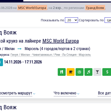
8.06.2028 на
MSC World Europa
, на
2 взр.
, по регионам:
Гранд Вояж
,
Показывать по
Сортировать по
д Вояж
ой круиз на лайнере
MSC World Europa
я / Милан
Марсель (4 городов/портов в 2 странах)
круиза:
Генуя / Милан - Чивитавеккья / Рим - Ла Специя - Марсель
14.11.2026 - 17.11.2026
й
осмотреть маршрут
Что включено
Все да
д Вояж