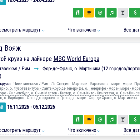
10.04.2027 - 24.04.2027
ей
осмотреть маршрут
Что включено
Все да
д Вояж
ой круиз на лайнере
MSC World Europa
тавеккья / Рим
Фор-де-Франс, о. Мартиника (12 городов/портов
)
круиза:
Чивитавеккья / Рим - Ла Специя - Марсель - Барселона - море - море - Пуэ
рио, о. Фуэртевентура - Санта-Крус-де-Тенерифе, о. Тенерифе - море - море - море
море - Филипсбург, о. Синт-Мартен - Бастер, о. Сент-Китс - Кингстаун, о. Сент-Винсен
, о. Барбадос - Сент-Джорджес, о. Гренада - море - Фор-де-Франс, о. Мартиника
15.11.2026 - 05.12.2026
ей
осмотреть маршрут
Что включено
Все да