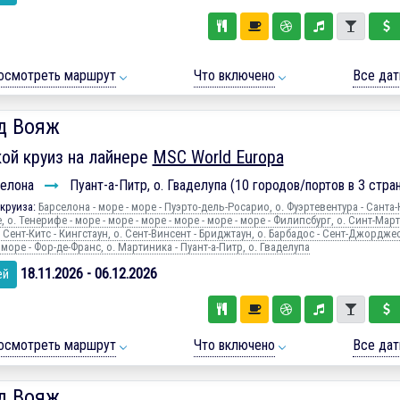
осмотреть маршрут
Что включено
Все да
д Вояж
ой круиз на лайнере
MSC World Europa
елона
Пуант-а-Питр, о. Гваделупа (10 городов/портов в 3 стра
круиза:
Барселона - море - море - Пуэрто-дель-Росарио, о. Фуэртевентура - Санта-
 о. Тенерифе - море - море - море - море - море - море - Филипсбург, о. Синт-Март
. Сент-Китс - Кингстаун, о. Сент-Винсент - Бриджтаун, о. Барбадос - Сент-Джорджес
 море - Фор-де-Франс, о. Мартиника - Пуант-а-Питр, о. Гваделупа
18.11.2026 - 06.12.2026
ей
осмотреть маршрут
Что включено
Все да
д Вояж