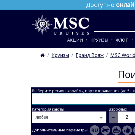
Доступно
онлай
АКЦИИ
КРУИЗЫ
ФЛОТ
Круизы
Гранд Вояж
MSC World
Пои
Выберите регион, корабль, порт отправления (до 5 шт
Категория каюты
Взрослых
−
Дополнительные параметры: