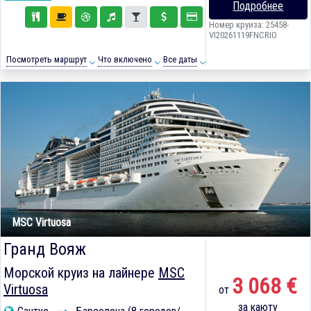
Подробнее
Номер круиза: 25458-
VI20261119FNCRIO
Посмотреть маршрут
Что включено
Все даты
MSC Virtuosa
Гранд Вояж
Морской круиз на лайнере
MSC
3 068 €
Virtuosa
от
за каюту