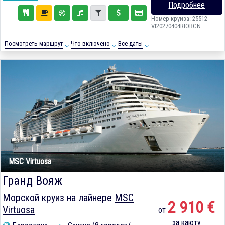
Подробнее
Номер круиза: 25512-
VI20270404RIOBCN
Посмотреть маршрут
Что включено
Все даты
MSC Virtuosa
Гранд Вояж
Морской круиз на лайнере
MSC
2 910 €
Virtuosa
от
за каюту