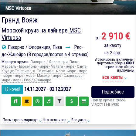
MSC Virtuosa
Гранд Вояж
Морской круиз на лайнере
MSC
2 910 €
Virtuosa
от
за каюту
Ливорно / Флоренция, Пиза
Рио-
на 2 взр.
де-Жанейро (8 городов/портов в 4 странах)
В стоимость включены:
Маршрут круиза:
Ливорно / Флоренция, Пиза -
портовые сборы
600 €
Марсель - Барселона - море - Малага - море - Санта-
сервисные сборы
включены
Крус-де-Тенерифе, о. Тенерифе - море - море - море
- море - море - море - Масейо - море - Сальвадор -
все каюты
море - море - Рио-де-Жанейро
14.11.2027 - 02.12.2027
18 ночей
Подробнее
Номер круиза: 26553-
VI20271114LIVRIO
Посмотреть маршрут
Что включено
Все даты