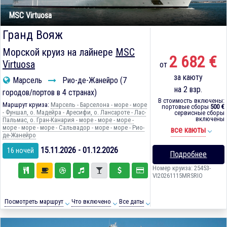
MSC Virtuosa
Гранд Вояж
Морской круиз на лайнере
MSC
2 682 €
Virtuosa
от
за каюту
Марсель
Рио-де-Жанейро (7
на 2 взр.
городов/портов в 4 странах)
В стоимость включены:
Маршрут круиза:
Марсель - Барселона - море - море
портовые сборы
500 €
- Фуншал, о. Мадейра - Аресифи, о. Лансароте - Лас-
сервисные сборы
включены
Пальмас, о. Гран-Канария - море - море - море -
море - море - море - Сальвадор - море - море - Рио-
все каюты
де-Жанейро
15.11.2026 - 01.12.2026
16 ночей
Подробнее
Номер круиза: 25453-
VI20261115MRSRIO
Посмотреть маршрут
Что включено
Все даты