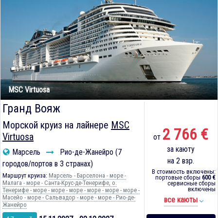
MSC Virtuosa
Гранд Вояж
Морской круиз на лайнере
MSC
2 766 €
Virtuosa
от
за каюту
Марсель
Рио-де-Жанейро (7
на 2 взр.
городов/портов в 3 странах)
В стоимость включены:
Маршрут круиза:
Марсель - Барселона - море -
портовые сборы
600 €
Малага - море - Санта-Крус-де-Тенерифе, о.
сервисные сборы
включены
Тенерифе - море - море - море - море - море - море -
Масейо - море - Сальвадор - море - море - Рио-де-
все каюты
Жанейро