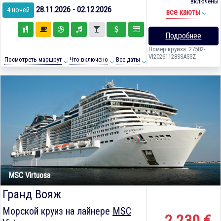
включены
28.11.2026 - 02.12.2026
4 ночей
все каюты
Подробнее
Номер круиза: 27582-
VI20261128SSASSZ
Посмотреть маршрут
Что включено
Все даты
MSC Virtuosa
Гранд Вояж
Морской круиз на лайнере
MSC
2 230 €