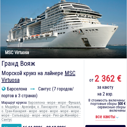
MSC Virtuosa
Гранд Вояж
Морской круиз на лайнере
MSC
2 362 €
Virtuosa
от
за каюту
Барселона
Сантус (7 городов/
на 2 взр.
портов в 3 странах)
В стоимость включены:
Маршрут круиза:
Барселона - море - море - Фуншал,
портовые сборы
500 €
о. Мадейра - Аресифи, о. Лансароте - Лас-Пальмас,
сервисные сборы
включены
о. Гран-Канария - море - море - море - море - море -
море - Сальвадор - море - море - Рио-де-Жанейро -
все каюты
Сантус