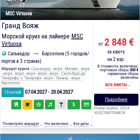
MSC Virtuosa
Гранд Вояж
Морской круиз на лайнере
MSC
2 848 €
Virtuosa
от
за каюту
Сальвадор
Барселона (5 городов/
на 2 взр.
портов в 3 странах)
В стоимость включены:
Маршрут круиза:
Сальвадор - море - Масейо - море
портовые сборы
500 €
- море - море - море - море - море - Санта-Крус-де-
сервисные сборы
включены
Тенерифе, о. Тенерифе - море - Танжер - море -
Барселона
все каюты
07.04.2027 - 20.04.2027
13 ночей
Подробнее
Номер круиза: 25514-
VI20270407SSABCN
Посмотреть маршрут
Что включено
Все даты