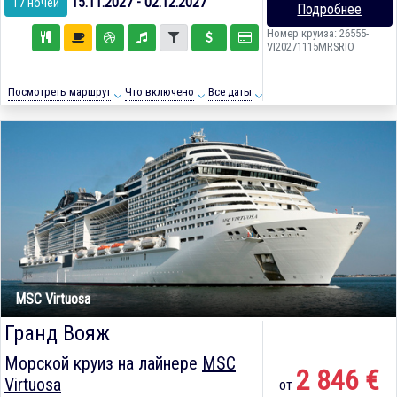
15.11.2027 - 02.12.2027
17 ночей
Подробнее
Номер круиза: 26555-
VI20271115MRSRIO
Посмотреть маршрут
Что включено
Все даты
MSC Virtuosa
Гранд Вояж
Морской круиз на лайнере
MSC
2 846 €
Virtuosa
от