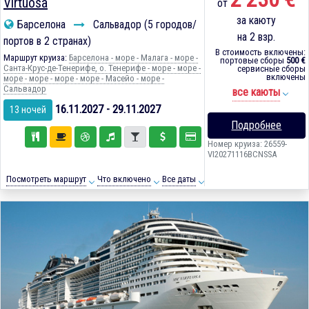
Virtuosa
от
за каюту
Барселона
Сальвадор (5 городов/
на 2 взр.
портов в 2 странах)
В стоимость включены:
Маршрут круиза:
Барселона - море - Малага - море -
портовые сборы
500 €
Санта-Крус-де-Тенерифе, о. Тенерифе - море - море -
сервисные сборы
включены
море - море - море - море - Масейо - море -
Сальвадор
все каюты
16.11.2027 - 29.11.2027
13 ночей
Подробнее
Номер круиза: 26559-
VI20271116BCNSSA
Посмотреть маршрут
Что включено
Все даты