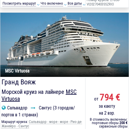
Посмотреть маршрут
Что включено
Все даты
VI20270403SSZRIO
MSC Virtuosa
Гранд Вояж
Морской круиз на лайнере
MSC
794 €
Virtuosa
от
за каюту
Сальвадор
Сантус (3 городов/
на 2 взр.
портов в 1 странах)
В стоимость включены:
Маршрут круиза:
Сальвадор - море - море - Рио-де-
портовые сборы
200 €
Жанейро - Сантус
сервисные сборы