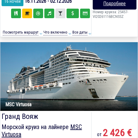
16.11.2026 - 02.12.2026
16 ночей
Подробнее
Номер круиза: 25457-
VI20261116BCNSSZ
Посмотреть маршрут
Что включено
Все даты
MSC Virtuosa
Гранд Вояж
Морской круиз на лайнере
MSC
2 426 €
Virtuosa
от