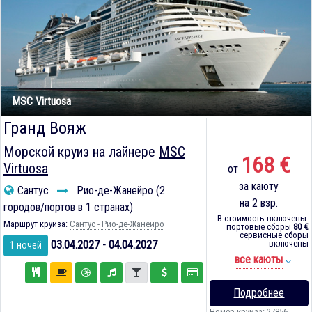
MSC Virtuosa
Гранд Вояж
Морской круиз на лайнере
MSC
168 €
Virtuosa
от
за каюту
Сантус
Рио-де-Жанейро (2
на 2 взр.
городов/портов в 1 странах)
В стоимость включены:
Маршрут круиза:
Сантус - Рио-де-Жанейро
портовые сборы
80 €
сервисные сборы
03.04.2027 - 04.04.2027
включены
1 ночей
все каюты
Подробнее
Номер круиза: 27856-