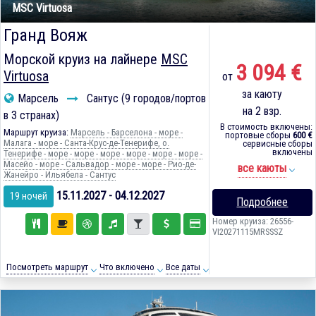
MSC Virtuosa
Гранд Вояж
Морской круиз на лайнере
MSC
3 094 €
Virtuosa
от
за каюту
Марсель
Сантус (9 городов/портов
на 2 взр.
в 3 странах)
В стоимость включены:
Маршрут круиза:
Марсель - Барселона - море -
портовые сборы
600 €
Малага - море - Санта-Крус-де-Тенерифе, о.
сервисные сборы
включены
Тенерифе - море - море - море - море - море - море -
Масейо - море - Сальвадор - море - море - Рио-де-
все каюты
Жанейро - Ильябела - Сантус
15.11.2027 - 04.12.2027
19 ночей
Подробнее
Номер круиза: 26556-
VI20271115MRSSSZ
Посмотреть маршрут
Что включено
Все даты