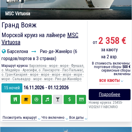
MSC Virtuosa
Гранд Вояж
Морской круиз на лайнере
MSC
2 358 €
Virtuosa
от
за каюту
Барселона
Рио-де-Жанейро (6
на 2 взр.
городов/портов в 3 странах)
В стоимость включены:
Маршрут круиза:
Барселона - море - море - Фуншал,
портовые сборы
500 €
о. Мадейра - Аресифи, о. Лансароте - Лас-Пальмас,
сервисные сборы
включены
о. Гран-Канария - море - море - море - море - море -
море - Сальвадор - море - море - Рио-де-Жанейро
все каюты
16.11.2026 - 01.12.2026
15 ночей
Подробнее
Номер круиза: 25455-
VI20261116BCNRIO
Посмотреть маршрут
Что включено
Все даты