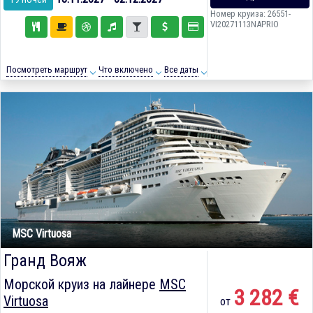
Номер круиза: 26551-
VI20271113NAPRIO
Посмотреть маршрут
Что включено
Все даты
MSC Virtuosa
Гранд Вояж
Морской круиз на лайнере
MSC
3 282 €
Virtuosa
от