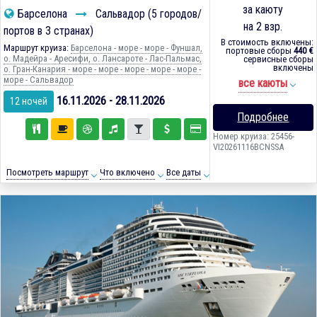
за каюту
Барселона
Сальвадор (5 городов/
на 2 взр.
портов в 3 странах)
В стоимость включены:
Маршрут круиза:
Барселона - море - море - Фуншал,
портовые сборы
440 €
о. Мадейра - Аресифи, о. Лансароте - Лас-Пальмас,
сервисные сборы
включены
о. Гран-Канария - море - море - море - море - море -
море - Сальвадор
все каюты
16.11.2026 - 28.11.2026
12 ночей
Подробнее
Номер круиза: 25456-
VI20261116BCNSSA
Посмотреть маршрут
Что включено
Все даты