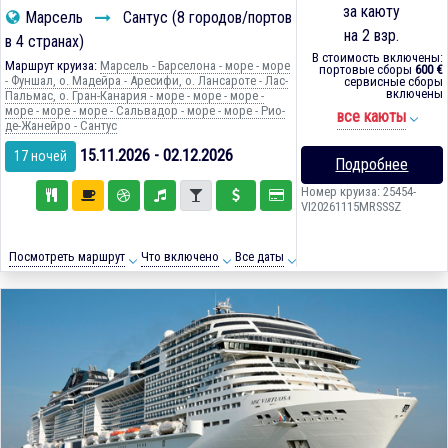
за каюту
Марсель
Сантус (8 городов/портов
на 2 взр.
в 4 странах)
В стоимость включены:
Маршрут круиза:
Марсель - Барселона - море - море
портовые сборы
600 €
- Фуншал, о. Мадейра - Аресифи, о. Лансароте - Лас-
сервисные сборы
включены
Пальмас, о. Гран-Канария - море - море - море -
море - море - море - Сальвадор - море - море - Рио-
все каюты
де-Жанейро - Сантус
15.11.2026 - 02.12.2026
17 ночей
Подробнее
Номер круиза: 25454-
VI20261115MRSSSZ
Посмотреть маршрут
Что включено
Все даты