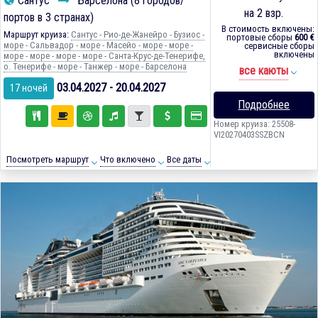
Сантус
Барселона (8 городов/
на 2 взр.
портов в 3 странах)
В стоимость включены:
Маршрут круиза:
Сантус - Рио-де-Жанейро - Бузиос -
портовые сборы
600 €
море - Сальвадор - море - Масейо - море - море -
сервисные сборы
включены
море - море - море - море - Санта-Крус-де-Тенерифе,
о. Тенерифе - море - Танжер - море - Барселона
все каюты
03.04.2027 - 20.04.2027
17 ночей
Подробнее
Номер круиза: 25508-
VI20270403SSZBCN
Посмотреть маршрут
Что включено
Все даты