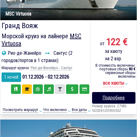
MSC Virtuosa
Гранд Вояж
Морской круиз на лайнере
MSC
122 €
Virtuosa
от
за каюту
Рио-де-Жанейро
Сантус (2
на 2 взр.
городов/портов в 1 странах)
В стоимость включены:
Маршрут круиза:
Рио-де-Жанейро - Сантус
портовые сборы
80 €
сервисные сборы
01.12.2026 - 02.12.2026
включены
1 ночей
все каюты
Подробнее
Номер круиза: 27583-
Посмотреть маршрут
Что включено
Все даты
VI20261201RIOSSZ