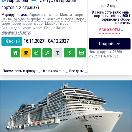
Барселона
Сантус (8 городов/
на 2 взр.
портов в 2 странах)
В стоимость включены:
Маршрут круиза:
Барселона - море - Малага - море -
портовые сборы
600 €
Санта-Крус-де-Тенерифе, о. Тенерифе - море - море -
сервисные сборы
включены
море - море - море - море - Масейо - море -
Сальвадор - море - море - Рио-де-Жанейро -
все каюты
Ильябела - Сантус
16.11.2027 - 04.12.2027
18 ночей
Подробнее
Номер круиза: 26560-
VI20271116BCNSSZ
Посмотреть маршрут
Что включено
Все даты