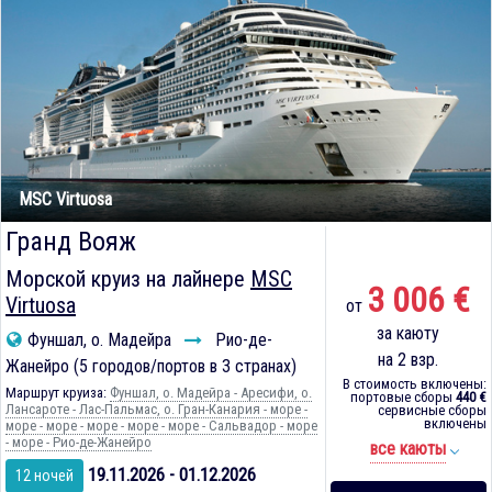
MSC Virtuosa
Гранд Вояж
Морской круиз на лайнере
MSC
3 006 €
Virtuosa
от
за каюту
Фуншал, о. Мадейра
Рио-де-
на 2 взр.
Жанейро (5 городов/портов в 3 странах)
В стоимость включены:
Маршрут круиза:
Фуншал, о. Мадейра - Аресифи, о.
портовые сборы
440 €
Лансароте - Лас-Пальмас, о. Гран-Канария - море -
сервисные сборы
включены
море - море - море - море - море - Сальвадор - море
- море - Рио-де-Жанейро
все каюты
19.11.2026 - 01.12.2026
12 ночей