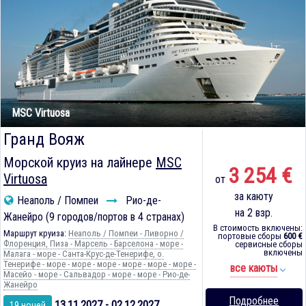
MSC Virtuosa
Гранд Вояж
Морской круиз на лайнере
MSC
3 254 €
Virtuosa
от
за каюту
Неаполь / Помпеи
Рио-де-
на 2 взр.
Жанейро (9 городов/портов в 4 странах)
В стоимость включены:
Маршрут круиза:
Неаполь / Помпеи - Ливорно /
портовые сборы
600 €
Флоренция, Пиза - Марсель - Барселона - море -
сервисные сборы
включены
Малага - море - Санта-Крус-де-Тенерифе, о.
Тенерифе - море - море - море - море - море - море -
все каюты
Масейо - море - Сальвадор - море - море - Рио-де-
Жанейро
Подробнее
13.11.2027 - 02.12.2027
19 ночей