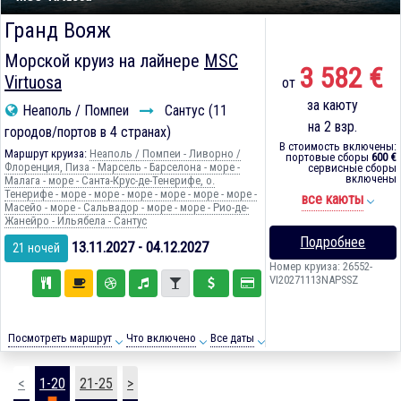
Гранд Вояж
Морской круиз на лайнере
MSC
3 582 €
Virtuosa
от
за каюту
Неаполь / Помпеи
Сантус (11
на 2 взр.
городов/портов в 4 странах)
В стоимость включены:
Маршрут круиза:
Неаполь / Помпеи - Ливорно /
портовые сборы
600 €
Флоренция, Пиза - Марсель - Барселона - море -
сервисные сборы
включены
Малага - море - Санта-Крус-де-Тенерифе, о.
Тенерифе - море - море - море - море - море - море -
все каюты
Масейо - море - Сальвадор - море - море - Рио-де-
Жанейро - Ильябела - Сантус
Подробнее
13.11.2027 - 04.12.2027
21 ночей
Номер круиза: 26552-
VI20271113NAPSSZ
Посмотреть маршрут
Что включено
Все даты
<
1-20
21-25
>