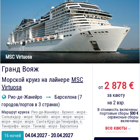
MSC Virtuosa
Гранд Вояж
Морской круиз на лайнере
MSC
2 878 €
Virtuosa
от
за каюту
Рио-де-Жанейро
Барселона (7
на 2 взр.
городов/портов в 3 странах)
В стоимость включены:
Маршрут круиза:
Рио-де-Жанейро - Бузиос - море -
портовые сборы
500 €
Сальвадор - море - Масейо - море - море - море -
сервисные сборы
включены
море - море - море - Санта-Крус-де-Тенерифе, о.
Тенерифе - море - Танжер - море - Барселона
все каюты
04.04.2027 - 20.04.2027
16 ночей