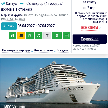
за каюту
Сантус
Сальвадор (4 городов/
на 2 взр.
портов в 1 странах)
В стоимость включены:
Маршрут круиза:
Сантус - Рио-де-Жанейро - Бузиос -
портовые сборы
200 €
море - Сальвадор
сервисные сборы
включены
03.04.2027 - 07.04.2027
4 ночей
все каюты
Подробнее
Номер круиза: 27857-
VI20270403SSZSSA
Посмотреть маршрут
Что включено
Все даты
MSC Virtuosa