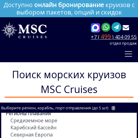
Доступно
онлайн бронирование
круизов с
выбором пакетов, опций и скидок
499
+7 (
) 404 09 55
отдел продаж
Поиск морских круизов
MSC Cruises
Выберите регион, корабль, порт отправления (до 5 шт)
?