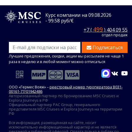
Курс компании на 09.08.2026
- 99.58 руб/€
499
+7 (
) 404 09 55
отдел продаж
Подписаться
Лучшие предложения, скидки, акции мы рассылаем не чаще 1
раза в неделю и в любой момент можно отписаться
ООО «Гермес Вояж» –
реестровый номер туроператора В031-
00161-77/01942486
Авторизованный партнер по бронированию MSC Cruises и
Explora Journeys в РФ
Официальный партнер PAC Group, генерального
представителя MSC Cruises и Explora Journeys на территории
РФ
Вся информация, размещённая на сайте, носит
исключительно информационный характер и не является
рекламой и публичной офертой. Оплата только в рублях по