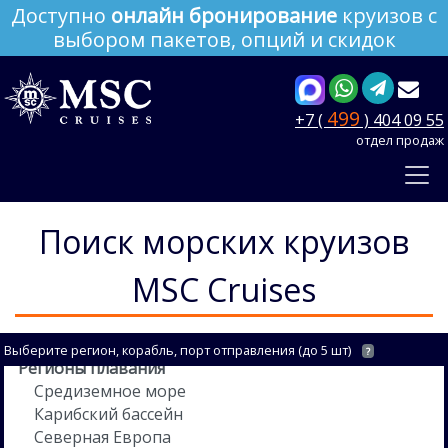
Доступно
онлайн бронирование
круизов с
выбором пакетов, опций и скидок
499
+7 (
) 404 09 55
отдел продаж
Поиск морских круизов
MSC Cruises
Выберите регион, корабль, порт отправления (до 5 шт)
?