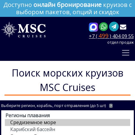
Доступно
онлайн бронирование
круизов с
выбором пакетов, опций и скидок
499
+7 (
) 404 09 55
отдел продаж
Поиск морских круизов
MSC Cruises
Выберите регион, корабль, порт отправления (до 5 шт)
?