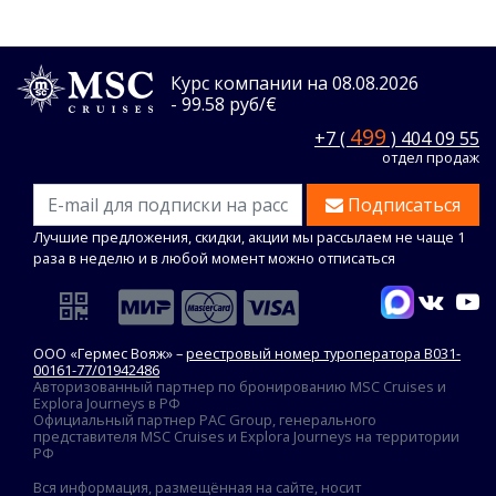
Курс компании на 08.08.2026
- 99.58 руб/€
499
+7 (
) 404 09 55
отдел продаж
Подписаться
Лучшие предложения, скидки, акции мы рассылаем не чаще 1
раза в неделю и в любой момент можно отписаться
ООО «Гермес Вояж» –
реестровый номер туроператора В031-
00161-77/01942486
Авторизованный партнер по бронированию MSC Cruises и
Explora Journeys в РФ
Официальный партнер PAC Group, генерального
представителя MSC Cruises и Explora Journeys на территории
РФ
Вся информация, размещённая на сайте, носит