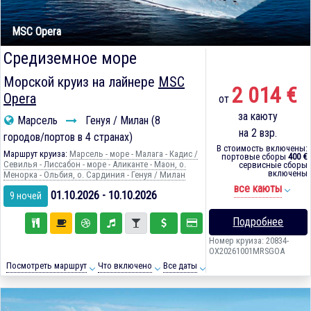
MSC Opera
Средиземное море
Морской круиз на лайнере
MSC
2 014 €
Opera
от
за каюту
Марсель
Генуя / Милан (8
на 2 взр.
городов/портов в 4 странах)
В стоимость включены:
Маршрут круиза:
Марсель - море - Малага - Кадиc /
портовые сборы
400 €
Севилья - Лиссабон - море - Аликанте - Маон, о.
сервисные сборы
включены
Менорка - Ольбия, о. Сардиния - Генуя / Милан
все каюты
01.10.2026 - 10.10.2026
9 ночей
Подробнее
Номер круиза: 20834-
OX20261001MRSGOA
Посмотреть маршрут
Что включено
Все даты