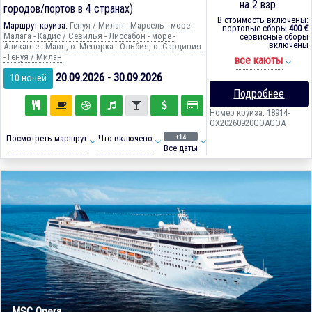
на 2 взр.
городов/портов в 4 странах)
В стоимость включены:
Маршрут круиза:
Генуя / Милан - Марсель - море -
портовые сборы
400 €
Малага - Кадиc / Севилья - Лиссабон - море -
сервисные сборы
включены
Аликанте - Маон, о. Менорка - Ольбия, о. Сардиния
- Генуя / Милан
все каюты
20.09.2026 - 30.09.2026
10 ночей
Подробнее
Номер круиза: 18914-
OX20260920GOAGOA
+14
Посмотреть маршрут
Что включено
Все даты
MSC Opera