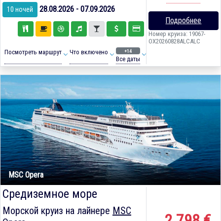
28.08.2026 - 07.09.2026
10 ночей
Подробнее
Номер круиза: 19067-
OX20260828ALCALC
+14
Посмотреть маршрут
Что включено
Все даты
MSC Opera
Средиземное море
Морской круиз на лайнере
MSC
2 798 €