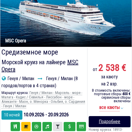
MSC Opera
Средиземное море
Морской круиз на лайнере
MSC
2 538 €
Opera
от
за каюту
Генуя / Милан
Генуя / Милан (8
на 2 взр.
городов/портов в 4 странах)
В стоимость включены:
Маршрут круиза:
Генуя / Милан - Марсель - море -
портовые сборы
400 €
Малага - Кадиc / Севилья - Лиссабон - море -
сервисные сборы
включены
Аликанте - Маон, о. Менорка - Ольбия, о. Сардиния
- Генуя / Милан
все каюты
10.09.2026 - 20.09.2026
10 ночей
Подробнее
Номер круиза: 18913-