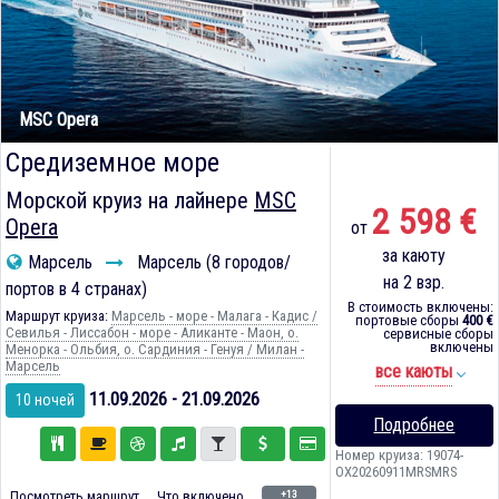
MSC Opera
Средиземное море
Морской круиз на лайнере
MSC
2 598 €
Opera
от
за каюту
Марсель
Марсель (8 городов/
на 2 взр.
портов в 4 странах)
В стоимость включены:
Маршрут круиза:
Марсель - море - Малага - Кадиc /
портовые сборы
400 €
Севилья - Лиссабон - море - Аликанте - Маон, о.
сервисные сборы
включены
Менорка - Ольбия, о. Сардиния - Генуя / Милан -
Марсель
все каюты
11.09.2026 - 21.09.2026
10 ночей
Подробнее
Номер круиза: 19074-
OX20260911MRSMRS
+13
Посмотреть маршрут
Что включено