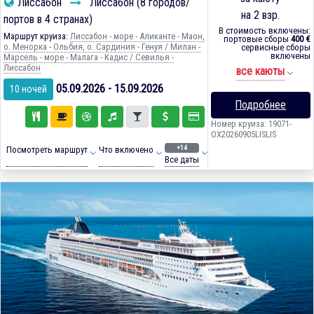
Лиссабон
Лиссабон (8 городов/
на 2 взр.
портов в 4 странах)
В стоимость включены:
Маршрут круиза:
Лиссабон - море - Аликанте - Маон,
портовые сборы
400 €
о. Менорка - Ольбия, о. Сардиния - Генуя / Милан -
сервисные сборы
включены
Марсель - море - Малага - Кадиc / Севилья -
Лиссабон
все каюты
05.09.2026 - 15.09.2026
10 ночей
Подробнее
Номер круиза: 19071-
OX20260905LISLIS
+14
Посмотреть маршрут
Что включено
Все даты