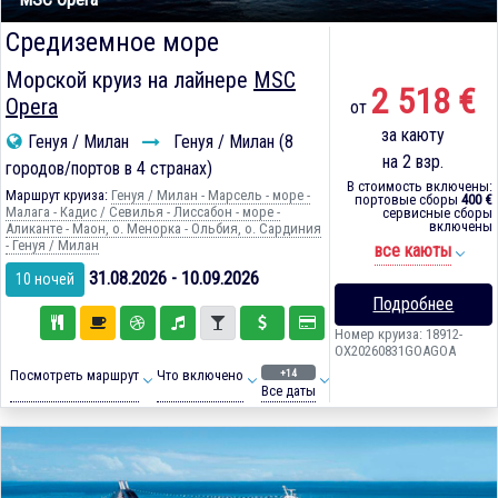
Средиземное море
Морской круиз на лайнере
MSC
2 518 €
Opera
от
за каюту
Генуя / Милан
Генуя / Милан (8
на 2 взр.
городов/портов в 4 странах)
В стоимость включены:
Маршрут круиза:
Генуя / Милан - Марсель - море -
портовые сборы
400 €
Малага - Кадиc / Севилья - Лиссабон - море -
сервисные сборы
включены
Аликанте - Маон, о. Менорка - Ольбия, о. Сардиния
- Генуя / Милан
все каюты
31.08.2026 - 10.09.2026
10 ночей
Подробнее
Номер круиза: 18912-
OX20260831GOAGOA
+14
Посмотреть маршрут
Что включено
Все даты