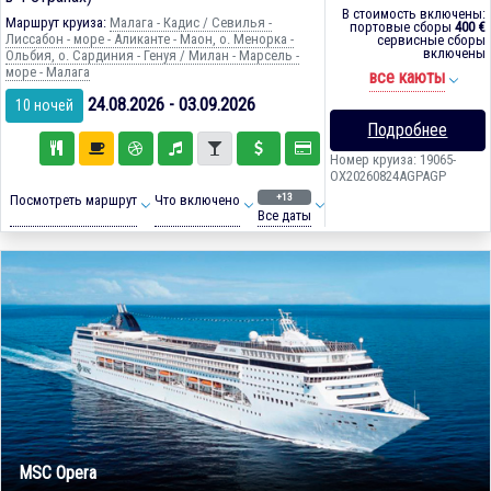
В стоимость включены:
Маршрут круиза:
Малага - Кадиc / Севилья -
портовые сборы
400 €
Лиссабон - море - Аликанте - Маон, о. Менорка -
сервисные сборы
включены
Ольбия, о. Сардиния - Генуя / Милан - Марсель -
море - Малага
все каюты
24.08.2026 - 03.09.2026
10 ночей
Подробнее
Номер круиза: 19065-
OX20260824AGPAGP
+13
Посмотреть маршрут
Что включено
Все даты
MSC Opera