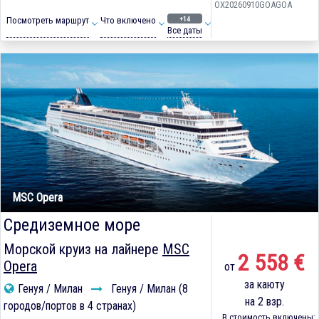
OX20260910GOAGOA
+14
Посмотреть маршрут
Что включено
Все даты
MSC Opera
Средиземное море
Морской круиз на лайнере
MSC
2 558 €
Opera
от
за каюту
Генуя / Милан
Генуя / Милан (8
на 2 взр.
городов/портов в 4 странах)
В стоимость включены: