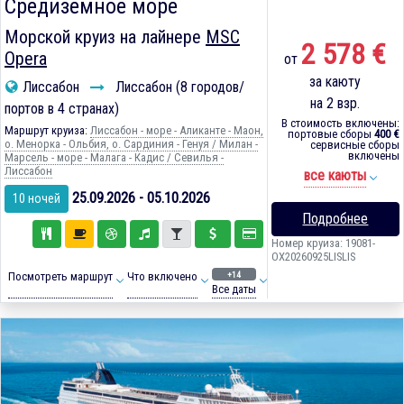
Средиземное море
Морской круиз на лайнере
MSC
2 578 €
Opera
от
за каюту
Лиссабон
Лиссабон (8 городов/
на 2 взр.
портов в 4 странах)
В стоимость включены:
Маршрут круиза:
Лиссабон - море - Аликанте - Маон,
портовые сборы
400 €
о. Менорка - Ольбия, о. Сардиния - Генуя / Милан -
сервисные сборы
включены
Марсель - море - Малага - Кадиc / Севилья -
Лиссабон
все каюты
25.09.2026 - 05.10.2026
10 ночей
Подробнее
Номер круиза: 19081-
OX20260925LISLIS
+14
Посмотреть маршрут
Что включено
Все даты