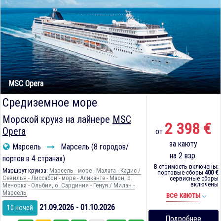
MSC Opera
Средиземное море
Морской круиз на лайнере
MSC
2 398 €
Opera
от
за каюту
Марсель
Марсель (8 городов/
на 2 взр.
портов в 4 странах)
В стоимость включены:
Маршрут круиза:
Марсель - море - Малага - Кадиc /
портовые сборы
400 €
Севилья - Лиссабон - море - Аликанте - Маон, о.
сервисные сборы
включены
Менорка - Ольбия, о. Сардиния - Генуя / Милан -
Марсель
все каюты
21.09.2026 - 01.10.2026
10 ночей
Подробнее