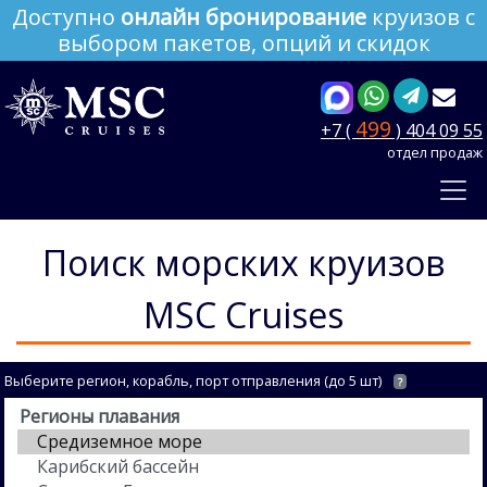
Доступно
онлайн бронирование
круизов с
выбором пакетов, опций и скидок
499
+7 (
) 404 09 55
отдел продаж
Поиск морских круизов
MSC Cruises
Выберите регион, корабль, порт отправления (до 5 шт)
?