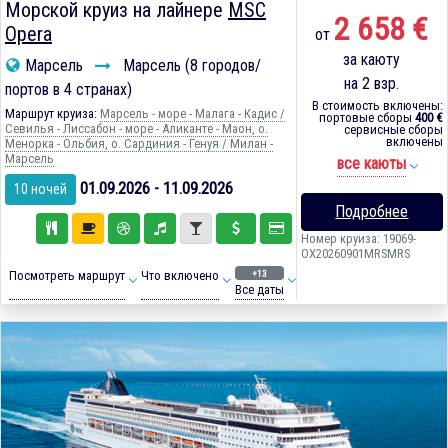
Морской круиз на лайнере
MSC
2 658 €
Opera
от
за каюту
Марсель
Марсель (8 городов/
на 2 взр.
портов в 4 странах)
В стоимость включены:
Маршрут круиза:
Марсель - море - Малага - Кадиc /
портовые сборы
400 €
Севилья - Лиссабон - море - Аликанте - Маон, о.
сервисные сборы
включены
Менорка - Ольбия, о. Сардиния - Генуя / Милан -
Марсель
все каюты
01.09.2026 - 11.09.2026
10 ночей
Подробнее
Номер круиза: 19069-
OX20260901MRSMRS
+13
Посмотреть маршрут
Что включено
Все даты