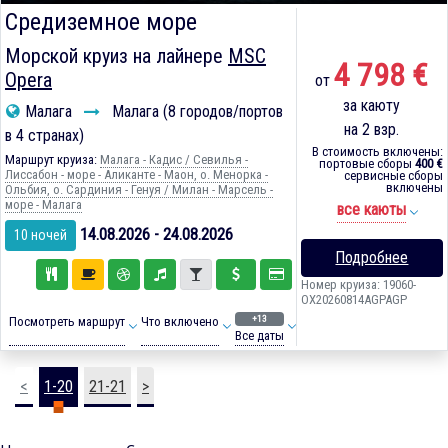
Средиземное море
Морской круиз на лайнере
MSC
4 798 €
Opera
от
за каюту
Малага
Малага (8 городов/портов
на 2 взр.
в 4 странах)
В стоимость включены:
Маршрут круиза:
Малага - Кадиc / Севилья -
портовые сборы
400 €
Лиссабон - море - Аликанте - Маон, о. Менорка -
сервисные сборы
включены
Ольбия, о. Сардиния - Генуя / Милан - Марсель -
море - Малага
все каюты
14.08.2026 - 24.08.2026
10 ночей
Подробнее
Номер круиза: 19060-
OX20260814AGPAGP
+13
Посмотреть маршрут
Что включено
Все даты
<
1-20
21-21
>