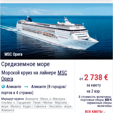
MSC Opera
Средиземное море
Морской круиз на лайнере
MSC
2 738 €
Opera
от
за каюту
Аликанте
Аликанте (8 городов/
на 2 взр.
портов в 4 странах)
В стоимость включены:
Маршрут круиза:
Аликанте - Маон, о. Менорка -
портовые сборы
400 €
Ольбия, о. Сардиния - Генуя / Милан - Марсель -
сервисные сборы
включены
море - Малага - Кадиc / Севилья - Лиссабон - море -
Аликанте
все каюты