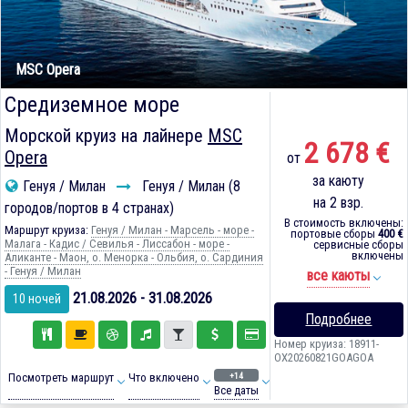
MSC Opera
Средиземное море
Морской круиз на лайнере
MSC
2 678 €
Opera
от
за каюту
Генуя / Милан
Генуя / Милан (8
на 2 взр.
городов/портов в 4 странах)
В стоимость включены:
Маршрут круиза:
Генуя / Милан - Марсель - море -
портовые сборы
400 €
Малага - Кадиc / Севилья - Лиссабон - море -
сервисные сборы
включены
Аликанте - Маон, о. Менорка - Ольбия, о. Сардиния
- Генуя / Милан
все каюты
21.08.2026 - 31.08.2026
10 ночей
Подробнее
Номер круиза: 18911-
OX20260821GOAGOA
+14
Посмотреть маршрут
Что включено
Все даты