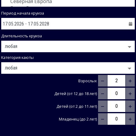
Период начала круиза
Длительность круиза
Категория каюты
−
+
Взрослых
−
+
Детей (от 12 до 18 лет)
−
+
Детей (от 2 до 11 лет)
−
+
Младенец (до 2 лет)