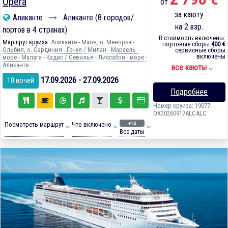
Opera
от
за каюту
Аликанте
Аликанте (8 городов/
на 2 взр.
портов в 4 странах)
В стоимость включены:
Маршрут круиза:
Аликанте - Маон, о. Менорка -
портовые сборы
400 €
Ольбия, о. Сардиния - Генуя / Милан - Марсель -
сервисные сборы
включены
море - Малага - Кадиc / Севилья - Лиссабон - море -
Аликанте
все каюты
17.09.2026 - 27.09.2026
10 ночей
Подробнее
Номер круиза: 19077-
OX20260917ALCALC
+14
Посмотреть маршрут
Что включено
Все даты