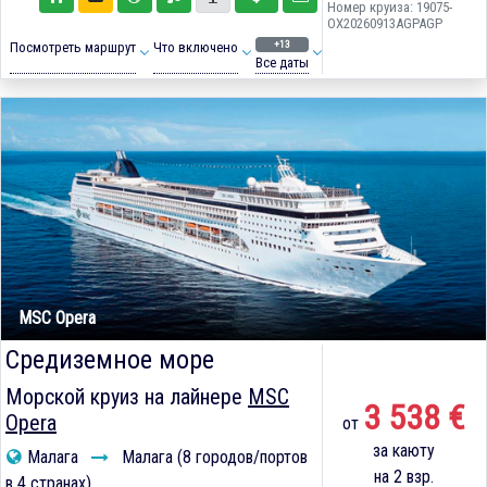
Номер круиза: 19075-
OX20260913AGPAGP
+13
Посмотреть маршрут
Что включено
Все даты
MSC Opera
Средиземное море
Морской круиз на лайнере
MSC
3 538 €
Opera
от
за каюту
Малага
Малага (8 городов/портов
на 2 взр.
в 4 странах)