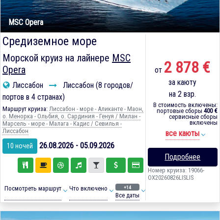
MSC Opera
Средиземное море
Морской круиз на лайнере
MSC
2 878 €
Opera
от
за каюту
Лиссабон
Лиссабон (8 городов/
на 2 взр.
портов в 4 странах)
В стоимость включены:
Маршрут круиза:
Лиссабон - море - Аликанте - Маон,
портовые сборы
400 €
о. Менорка - Ольбия, о. Сардиния - Генуя / Милан -
сервисные сборы
включены
Марсель - море - Малага - Кадиc / Севилья -
Лиссабон
все каюты
26.08.2026 - 05.09.2026
10 ночей
Подробнее
Номер круиза: 19066-
OX20260826LISLIS
+14
Посмотреть маршрут
Что включено
Все даты