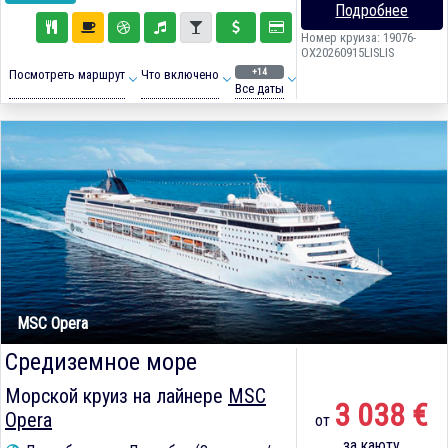
Подробнее
Номер круиза: 19076-
OX20260915LISLIS
+14
Посмотреть маршрут
Что включено
Все даты
MSC Opera
Средиземное море
Морской круиз на лайнере
MSC
3 038 €
Opera
от
за каюту