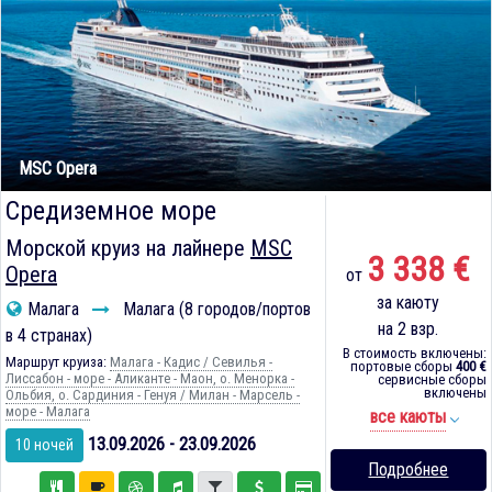
MSC Opera
Средиземное море
Морской круиз на лайнере
MSC
3 338 €
Opera
от
за каюту
Малага
Малага (8 городов/портов
на 2 взр.
в 4 странах)
В стоимость включены:
Маршрут круиза:
Малага - Кадиc / Севилья -
портовые сборы
400 €
Лиссабон - море - Аликанте - Маон, о. Менорка -
сервисные сборы
включены
Ольбия, о. Сардиния - Генуя / Милан - Марсель -
море - Малага
все каюты
13.09.2026 - 23.09.2026
10 ночей
Подробнее