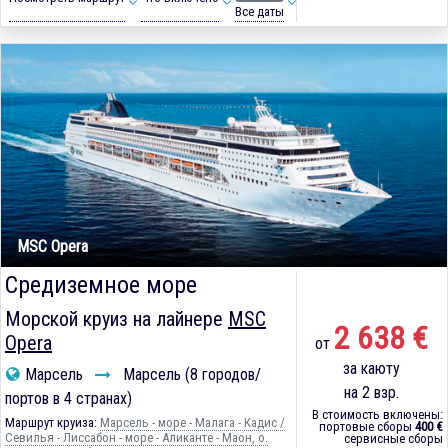
Все даты
MSC Opera
Средиземное море
Морской круиз на лайнере
MSC
2 638 €
Opera
от
за каюту
Марсель
Марсель (8 городов/
на 2 взр.
портов в 4 странах)
В стоимость включены:
Маршрут круиза:
Марсель - море - Малага - Кадиc /
портовые сборы
400 €
Севилья - Лиссабон - море - Аликанте - Маон, о.
сервисные сборы