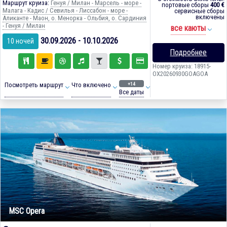
Маршрут круиза:
Генуя / Милан - Марсель - море -
портовые сборы
400 €
Малага - Кадиc / Севилья - Лиссабон - море -
сервисные сборы
включены
Аликанте - Маон, о. Менорка - Ольбия, о. Сардиния
- Генуя / Милан
все каюты
30.09.2026 - 10.10.2026
10 ночей
Подробнее
Номер круиза: 18915-
OX20260930GOAGOA
+14
Посмотреть маршрут
Что включено
Все даты
MSC Opera