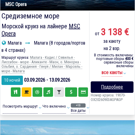
MSC Opera
Средиземное море
Морской круиз на лайнере
MSC
3 138 €
Opera
от
за каюту
Малага
Малага (8 городов/портов
на 2 взр.
в 4 странах)
В стоимость включены:
Маршрут круиза:
Малага - Кадиc / Севилья -
портовые сборы
400 €
Лиссабон - море - Аликанте - Маон, о. Менорка -
сервисные сборы
включены
Ольбия, о. Сардиния - Генуя / Милан - Марсель -
море - Малага
все каюты
03.09.2026 - 13.09.2026
10 ночей
Подробнее
Номер круиза: 19070-
OX20260903AGPAGP
+13
Посмотреть маршрут
Что включено
Все даты