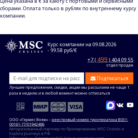
Цена указана в € за каюту с портовыми и сервисными
сборами. Оплата только в рублях по внутреннему курсу
компании.
Курс компании на 09.08.2026
- 99.58 руб/€
499
+7 (
) 404 09 55
отдел продаж
Подписаться
Лучшие предложения, скидки, акции мы рассылаем не чаще 1
раза в неделю и в любой момент можно отписаться
ООО «Гермес Вояж» –
реестровый номер туроператора В031-
00161-77/01942486
Авторизованный партнер по бронированию MSC Cruises и
Explora Journeys в РФ
Официальный партнер PAC Group, генерального