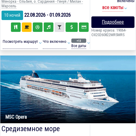
включены
Менорка - Ольбия, о. Сардиния - Генуя / Милан -
Марсель
все каюты
22.08.2026 - 01.09.2026
10 ночей
Подробнее
Номер круиза: 19064-
OX20260822MRSMRS
+13
Посмотреть маршрут
Что включено
Все даты
MSC Opera
Средиземное море