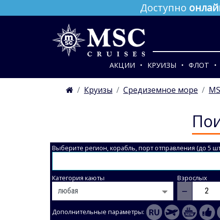
Доступно
онлай
АКЦИИ
КРУИЗЫ
ФЛОТ
Круизы
Средиземное море
MS
Пои
Выберите регион, корабль, порт отправления (до 5 шт
Категория каюты
Взрослых
−
Дополнительные параметры: