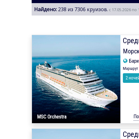
Найдено:
238 из 7306 круизов.
с 17.05.2026 по 
Сред
Морск
Бар
Маршрут 
2 ноче
По
MSC Orchestra
Сред