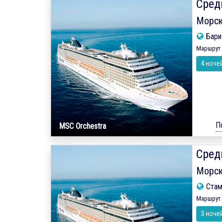
Сред
Морск
Бар
Маршрут 
4 ноче
П
MSC Orchestra
Сред
Морск
Ста
Маршрут 
3 ноче