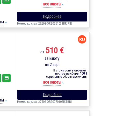
все каюты
Подробнее
ты
Номер круиза: 26298-OR20261031BRIPIR
510 €
от
за каюту
на 2 взр.
В стоимость включены:
портовые сборы
100 €
сервисные сборы включены
все каюты
Подробнее
ты
Номер круиза: 27606-OR20270106ISTBRI