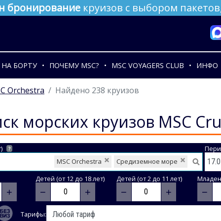
н бронирование
круизов с выбором пакетов,
НА БОРТУ
ПОЧЕМУ MSC?
MSC VOYAGERS CLUB
ИНФО
C Orchestra
Найдено 238 круизов
ск морских круизов MSC Cru
)
Пери
?
MSC Orchestra
Средиземное море
Детей (от 12 до 18 лет)
Детей (от 2 до 11 лет)
Младене
+
−
+
−
+
−
Тарифы: