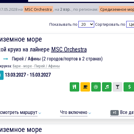
17.05.2028 на
MSC Orchestra
, на
2 взр.
, по регионам:
Средиземное мо
Показывать по
Сортировать по
иземное море
ой круиз на лайнере
MSC Orchestra
и
Пирей / Афины (2 городов/портов в 2 странах)
круиза:
Бари - море - Пирей / Афины
13.03.2027 - 15.03.2027
й
смотреть маршрут
Что включено
Все да
+1
иземное море