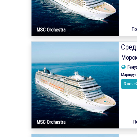
По
MSC Orchestra
Сред
Морск
Гену
Маршрут 
3 ноче
П
MSC Orchestra