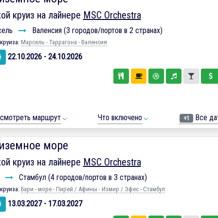
ой круиз на лайнере
MSC Orchestra
сель
Валенсия (3 городов/портов в 2 странах)
круиза:
Марсель - Таррагона - Валенсия
22.10.2026 - 24.10.2026
й
смотреть маршрут
Что включено
Все да
+1
иземное море
ой круиз на лайнере
MSC Orchestra
и
Стамбул (4 городов/портов в 3 странах)
круиза:
Бари - море - Пирей / Афины - Измир / Эфес - Стамбул
13.03.2027 - 17.03.2027
й