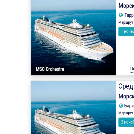
Морск
Тарр
Маршрут 
1 ноче
П
MSC Orchestra
Сред
Морск
Бар
Маршрут 
2 ноче