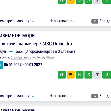
смотреть маршрут
Что включено
Все да
+1
иземное море
ой круиз на лайнере
MSC Orchestra
мбул
Бари (3 городов/портов в 3 странах)
круиза:
Стамбул - море - о. Корфу - Бари
06.01.2027 - 09.01.2027
й
смотреть маршрут
Что включено
Все да
+2
иземное море