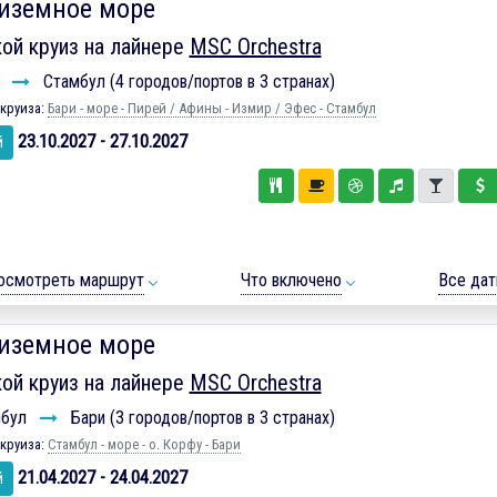
иземное море
ой круиз на лайнере
MSC Orchestra
и
Стамбул (4 городов/портов в 3 странах)
круиза:
Бари - море - Пирей / Афины - Измир / Эфес - Стамбул
23.10.2027 - 27.10.2027
й
осмотреть маршрут
Что включено
Все да
иземное море
ой круиз на лайнере
MSC Orchestra
мбул
Бари (3 городов/портов в 3 странах)
круиза:
Стамбул - море - о. Корфу - Бари
21.04.2027 - 24.04.2027
й