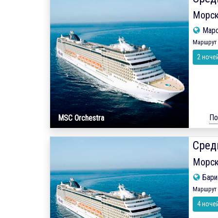
Морск
Мар
Маршрут 
2 ноче
По
MSC Orchestra
Сред
Морск
Бар
Маршрут 
4 ноче