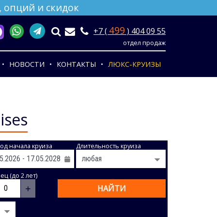
 опций и скидок
499
+7 (
) 404 09 55
отдел продаж
НОВОСТИ
КОНТАКТЫ
ЛЮКС-КРУИЗЫ
ises
од начала круиза
Длительность круиза
ц (до 2 лет)
+
НАЙТИ