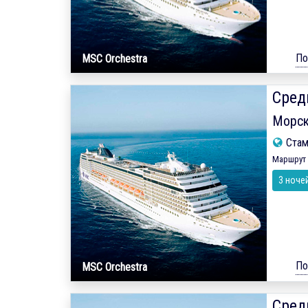
По
MSC Orchestra
Сред
Морск
Ста
Маршрут 
3 ноче
По
MSC Orchestra
Сред