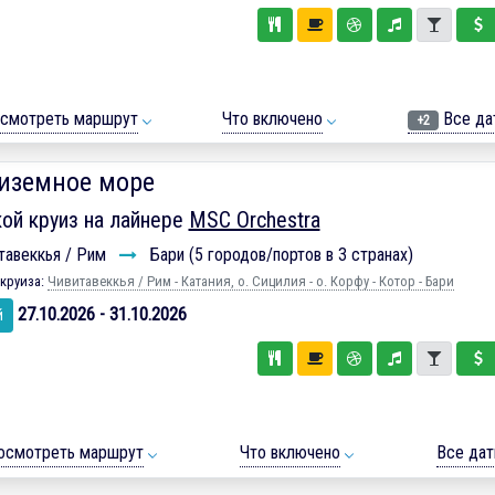
смотреть маршрут
Что включено
Все да
+2
иземное море
ой круиз на лайнере
MSC Orchestra
тавеккья / Рим
Бари (5 городов/портов в 3 странах)
круиза:
Чивитавеккья / Рим - Катания, о. Сицилия - о. Корфу - Котор - Бари
27.10.2026 - 31.10.2026
й
осмотреть маршрут
Что включено
Все да