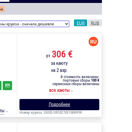
ре
,
EUR
RUB
306 €
от
за каюту
на 2 взр.
В стоимость включены:
портовые сборы
100 €
сервисные сборы включены
все каюты
Подробнее
ты
Номер круиза: 26302-OR20270313BRIPIR