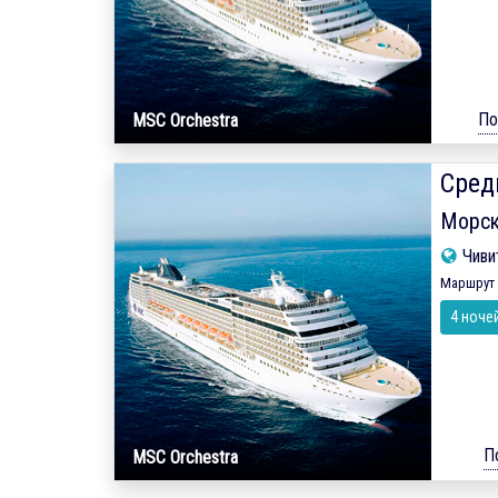
По
MSC Orchestra
Сред
Морск
Чиви
Маршрут 
4 ноче
П
MSC Orchestra