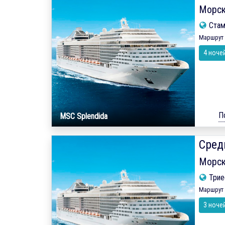
Морск
Ста
Маршрут 
4 ноче
П
MSC Splendida
Сред
Морск
Трие
Маршрут 
3 ноче