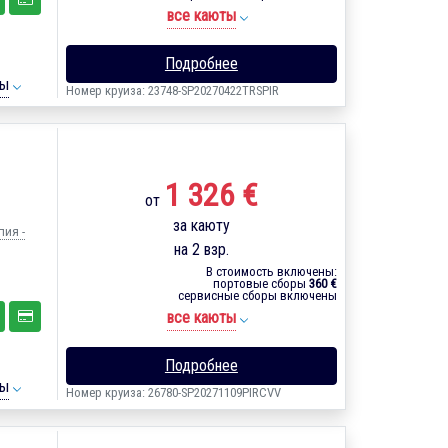
все каюты
Подробнее
ты
Номер круиза: 23748-SP20270422TRSPIR
1 326 €
от
за каюту
пия -
на 2 взр.
В стоимость включены:
портовые сборы
360 €
сервисные сборы включены
все каюты
Подробнее
ты
Номер круиза: 26780-SP20271109PIRCVV