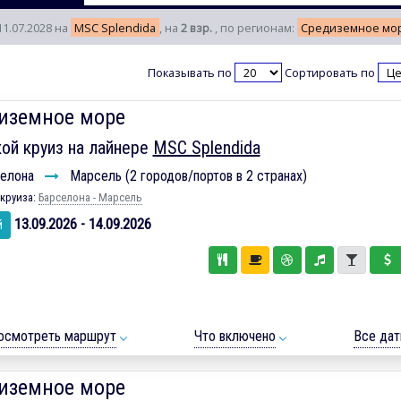
11.07.2028 на
MSC Splendida
, на
2 взр.
, по регионам:
Средиземное мо
Показывать по
Сортировать по
иземное море
ой круиз на лайнере
MSC Splendida
елона
Марсель (2 городов/портов в 2 странах)
круиза:
Барселона - Марсель
13.09.2026 - 14.09.2026
й
осмотреть маршрут
Что включено
Все да
иземное море