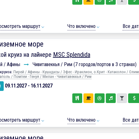
осмотреть маршрут
Что включено
Все да
иземное море
ой круиз на лайнере
MSC Splendida
й / Афины
Чивитавеккья / Рим (7 городов/портов в 3 странах)
круиза:
Пирей / Афины - Кушадасы / Эфес - Ираклион, о.Крит - Катаколон / Олим
аполь / Помпеи - Генуя / Милан - Чивитавеккья / Рим
09.11.2027 - 16.11.2027
й
осмотреть маршрут
Что включено
Все да
иземное море