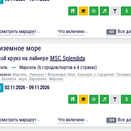
смотреть маршрут
Что включено
Все да
+25
иземное море
ой круиз на лайнере
MSC Splendida
сель
Марсель (6 городов/портов в 4 странах)
круиза:
Марсель - Ливорно / Флоренция, Пиза - Кальяри, о. Сардиния - Палермо,
 Валлетта - море - Барселона - Марсель
02.11.2026 - 09.11.2026
й
смотреть маршрут
Что включено
Все да
+24