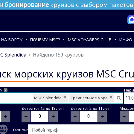
н бронирование
круизов с выбором пакетов,
НА БОРТУ
ПОЧЕМУ MSC?
MSC VOYAGERS CLUB
ИНФО
C Splendida
Найдено 159 круизов
ск морских круизов MSC Cru
)
Пери
?
MSC Splendida
Средиземное море
Детей (от 12 до 18 лет)
Детей (от 2 до 11 лет)
Младене
+
−
+
−
+
−
Тарифы: