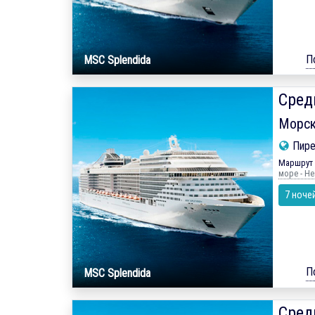
П
MSC Splendida
Сред
Морск
Пире
Маршрут 
море - Не
7 ноче
П
MSC Splendida
Сред