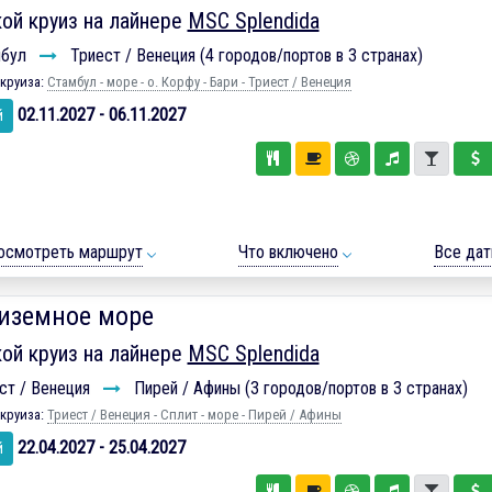
ой круиз на лайнере
MSC Splendida
мбул
Триест / Венеция (4 городов/портов в 3 странах)
круиза:
Стамбул - море - о. Корфу - Бари - Триест / Венеция
02.11.2027 - 06.11.2027
й
осмотреть маршрут
Что включено
Все да
иземное море
ой круиз на лайнере
MSC Splendida
ст / Венеция
Пирей / Афины (3 городов/портов в 3 странах)
круиза:
Триест / Венеция - Сплит - море - Пирей / Афины
22.04.2027 - 25.04.2027
й