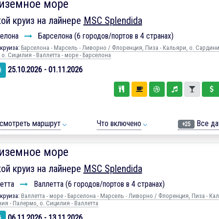
иземное море
ой круиз на лайнере
MSC Splendida
елона
Барселона (6 городов/портов в 4 странах)
круиза:
Барселона - Марсель - Ливорно / Флоренция, Пиза - Кальяри, о. Сардини
о. Сицилия - Валлетта - море - Барселона
25.10.2026 - 01.11.2026
й
смотреть маршрут
Что включено
Все да
+25
иземное море
ой круиз на лайнере
MSC Splendida
етта
Валлетта (6 городов/портов в 4 странах)
круиза:
Валлетта - море - Барселона - Марсель - Ливорно / Флоренция, Пиза - Ка
ия - Палермо, о. Сицилия - Валлетта
06.11.2026 - 13.11.2026
й