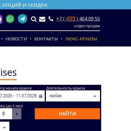
 опций и скидок
499
+7 (
) 404 09 55
отдел продаж
НОВОСТИ
КОНТАКТЫ
ЛЮКС-КРУИЗЫ
ises
од начала круиза
Длительность круиза
ц (до 2 лет)
+
НАЙТИ