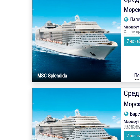
Морск
Пале
Маршрут 
Флоренци
7 ноче
По
MSC Splendida
Сред
Морск
Барс
Маршрут 
Палермо, 
7 ноче