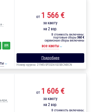
1 566 €
от
за каюту
я -
на 2 взр.
В стоимость включены:
портовые сборы
360 €
сервисные сборы включены
все каюты
Подробнее
ты
Номер круиза: 21945-SP20261025BCNBCN
1 606 €
от
за каюту
льяри,
на 2 взр.
В стоимость включены: