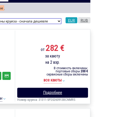
ре
,
EUR
RUB
282 €
от
за каюту
на 2 взр.
В стоимость включены:
портовые сборы
200 €
сервисные сборы включены
все каюты
Подробнее
ты
Номер круиза: 31311-SP20260913BCNMRS