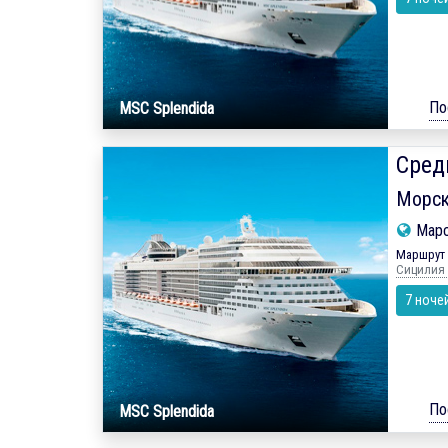
По
MSC Splendida
Сред
Морск
Мар
Маршрут 
Сицилия -
7 ноче
По
MSC Splendida