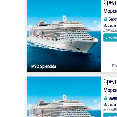
Сред
Морск
Барс
Маршрут 
Палермо, 
7 ноче
По
MSC Splendida
Сред
Морск
Валл
Маршрут 
о. Сардин
7 ноче