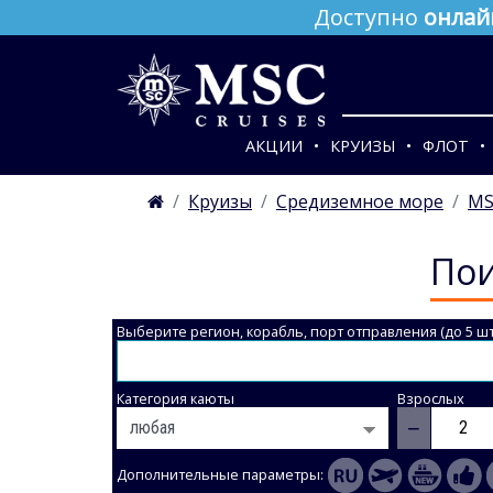
Доступно
онлай
АКЦИИ
КРУИЗЫ
ФЛОТ
Круизы
Средиземное море
MS
Пои
Выберите регион, корабль, порт отправления (до 5 шт
Категория каюты
Взрослых
−
Дополнительные параметры: