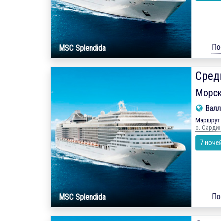
По
MSC Splendida
Сред
Морск
Валл
Маршрут 
о. Сардин
7 ноче
По
MSC Splendida