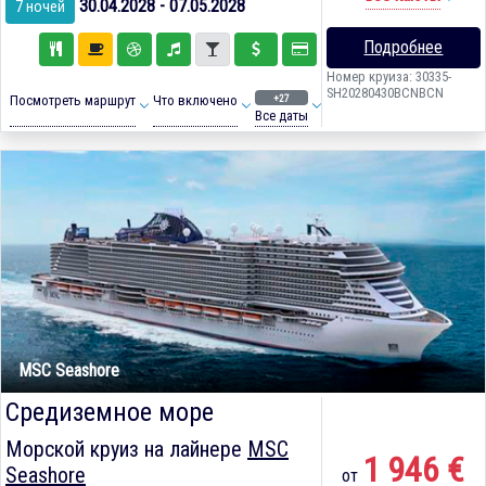
30.04.2028 - 07.05.2028
7 ночей
Подробнее
Номер круиза: 30335-
SH20280430BCNBCN
+27
Посмотреть маршрут
Что включено
Все даты
MSC Seashore
Средиземное море
Морской круиз на лайнере
MSC
1 946 €
Seashore
от