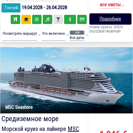
все каюты
19.04.2028 - 26.04.2028
7 ночей
Подробнее
Номер круиза: 30326-
SH20280419NAPNAP
+26
Посмотреть маршрут
Что включено
Все даты
MSC Seashore
Средиземное море
Морской круиз на лайнере
MSC