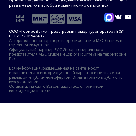
раза в неделю и в любой момент можно отписаться
ООО «Гермес Вояж» –
реестровый номер туроператора В031-
00161-77/01942486
Авторизованный партнер по бронированию MSC Cruises и
Explora Journeys в РФ
Официальный партнер PAC Group, генерального
представителя MSC Cruises и Explora Journeys на территории
РФ
Вся информация, размещённая на сайте, носит
исключительно информационный характер и не является
рекламой и публичной офертой. Оплата только в рублях по
курсу компании.
Оставаясь на сайте Вы соглашаетесь с
Политикой
конфиденциальности