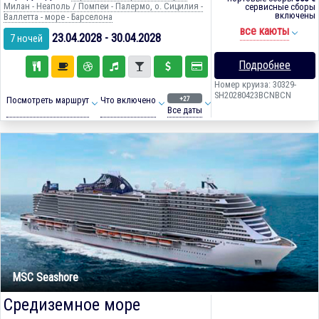
Милан - Неаполь / Помпеи - Палермо, о. Сицилия -
сервисные сборы
включены
Валлетта - море - Барселона
все каюты
23.04.2028 - 30.04.2028
7 ночей
Подробнее
Номер круиза: 30329-
SH20280423BCNBCN
+27
Посмотреть маршрут
Что включено
Все даты
MSC Seashore
Средиземное море