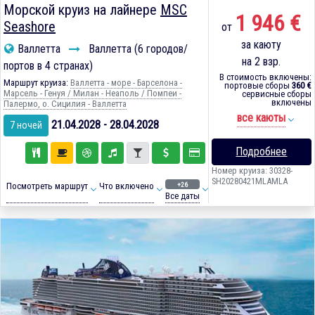
Морской круиз на лайнере
MSC
1 946 €
Seashore
от
за каюту
Валлетта
Валлетта (6 городов/
на 2 взр.
портов в 4 странах)
В стоимость включены:
Маршрут круиза:
Валлетта - море - Барселона -
портовые сборы
360 €
Марсель - Генуя / Милан - Неаполь / Помпеи -
сервисные сборы
включены
Палермо, о. Сицилия - Валлетта
все каюты
21.04.2028 - 28.04.2028
7 ночей
Подробнее
Номер круиза: 30328-
SH20280421MLAMLA
+26
Посмотреть маршрут
Что включено
Все даты