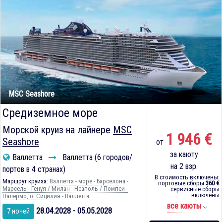
MSC Seashore
Средиземное море
Морской круиз на лайнере
MSC
1 946 €
Seashore
от
за каюту
Валлетта
Валлетта (6 городов/
на 2 взр.
портов в 4 странах)
В стоимость включены:
Маршрут круиза:
Валлетта - море - Барселона -
портовые сборы
360 €
Марсель - Генуя / Милан - Неаполь / Помпеи -
сервисные сборы
включены
Палермо, о. Сицилия - Валлетта
все каюты
28.04.2028 - 05.05.2028
7 ночей