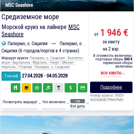
MSC Seashore
Средиземное море
Морской круиз на лайнере
MSC
1 946 €
Seashore
от
за каюту
Палермо, о. Сицилия
Палермо, о.
на 2 взр.
Сицилия (6 городов/портов в 4 странах)
В стоимость включены:
Маршрут круиза:
Палермо, о. Сицилия - Валлетта -
портовые сборы
360 €
море - Барселона - Марсель - Генуя / Милан -
сервисные сборы
включены
Неаполь / Помпеи - Палермо, о. Сицилия
все каюты
27.04.2028 - 04.05.2028
7 ночей
Подробнее
Номер круиза: 30333-
SH20280427PMOPMO
+26
Посмотреть маршрут
Что включено
Все даты