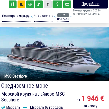
Подробнее
Номер круиза: 30334-
SH20280428MLAMLA
+26
Посмотреть маршрут
Что включено
Все даты
MSC Seashore
Средиземное море
Морской круиз на лайнере
MSC
1 946 €
Seashore
от
за каюту
Марсель
Марсель (6 городов/