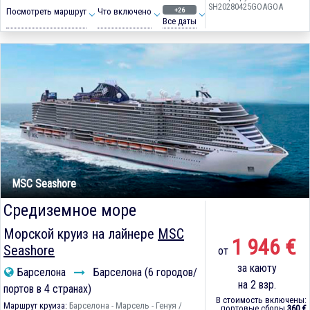
SH20280425GOAGOA
+26
Посмотреть маршрут
Что включено
Все даты
MSC Seashore
Средиземное море
Морской круиз на лайнере
MSC
1 946 €
Seashore
от
за каюту
Барселона
Барселона (6 городов/
на 2 взр.
портов в 4 странах)
В стоимость включены:
Маршрут круиза:
Барселона - Марсель - Генуя /
портовые сборы
360 €