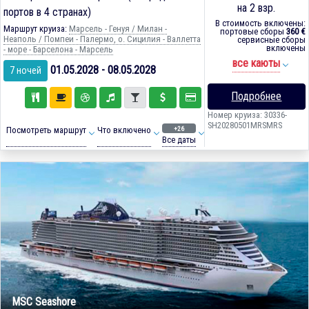
на 2 взр.
портов в 4 странах)
В стоимость включены:
Маршрут круиза:
Марсель - Генуя / Милан -
портовые сборы
360 €
Неаполь / Помпеи - Палермо, о. Сицилия - Валлетта
сервисные сборы
включены
- море - Барселона - Марсель
все каюты
01.05.2028 - 08.05.2028
7 ночей
Подробнее
Номер круиза: 30336-
SH20280501MRSMRS
+26
Посмотреть маршрут
Что включено
Все даты
MSC Seashore