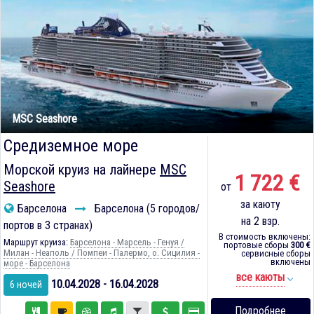
MSC Seashore
Средиземное море
Морской круиз на лайнере
MSC
1 722 €
Seashore
от
за каюту
Барселона
Барселона (5 городов/
на 2 взр.
портов в 3 странах)
В стоимость включены:
Маршрут круиза:
Барселона - Марсель - Генуя /
портовые сборы
300 €
Милан - Неаполь / Помпеи - Палермо, о. Сицилия -
сервисные сборы
включены
море - Барселона
все каюты
10.04.2028 - 16.04.2028
6 ночей
Подробнее