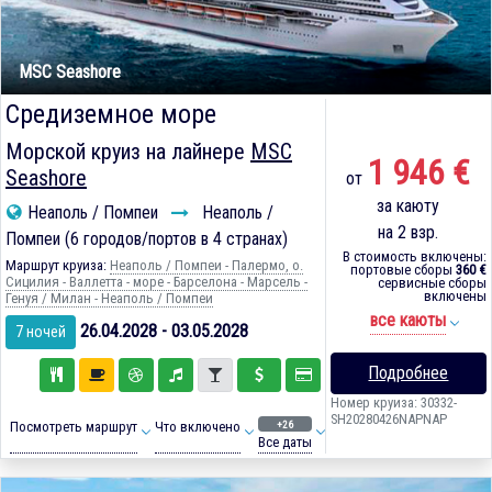
MSC Seashore
Средиземное море
Морской круиз на лайнере
MSC
1 946 €
Seashore
от
за каюту
Неаполь / Помпеи
Неаполь /
на 2 взр.
Помпеи (6 городов/портов в 4 странах)
В стоимость включены:
Маршрут круиза:
Неаполь / Помпеи - Палермо, о.
портовые сборы
360 €
Сицилия - Валлетта - море - Барселона - Марсель -
сервисные сборы
включены
Генуя / Милан - Неаполь / Помпеи
все каюты
26.04.2028 - 03.05.2028
7 ночей
Подробнее
Номер круиза: 30332-
SH20280426NAPNAP
+26
Посмотреть маршрут
Что включено
Все даты