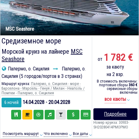
MSC Seashore
Средиземное море
Морской круиз на лайнере
MSC
1 782 €
Seashore
от
за каюту
Палермо, о. Сицилия
Палермо, о.
на 2 взр.
Сицилия (5 городов/портов в 3 странах)
В стоимость включены:
Маршрут круиза:
Палермо, о. Сицилия - море -
портовые сборы
360 €
Барселона - Марсель - Генуя / Милан - Неаполь /
сервисные сборы
включены
Помпеи - Палермо, о. Сицилия
все каюты
14.04.2028 - 20.04.2028
6 ночей
Подробнее
Номер круиза: 30933-
SH20280414PMOPMO
Посмотреть маршрут
Что включено
Все даты