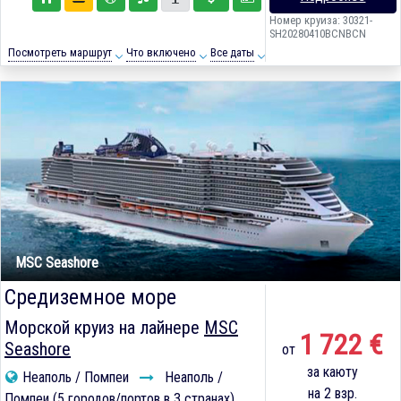
Номер круиза: 30321-
SH20280410BCNBCN
Посмотреть маршрут
Что включено
Все даты
MSC Seashore
Средиземное море
Морской круиз на лайнере
MSC
1 722 €
Seashore
от
за каюту
Неаполь / Помпеи
Неаполь /
на 2 взр.
Помпеи (5 городов/портов в 3 странах)