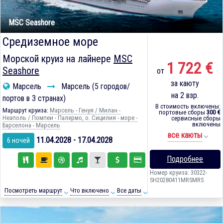
MSC Seashore
Средиземное море
Морской круиз на лайнере
MSC
1 722 €
Seashore
от
за каюту
Марсель
Марсель (5 городов/
на 2 взр.
портов в 3 странах)
В стоимость включены:
Маршрут круиза:
Марсель - Генуя / Милан -
портовые сборы
300 €
Неаполь / Помпеи - Палермо, о. Сицилия - море -
сервисные сборы
включены
Барселона - Марсель
все каюты
11.04.2028 - 17.04.2028
6 ночей
Подробнее
Номер круиза: 30322-
SH20280411MRSMRS
Посмотреть маршрут
Что включено
Все даты