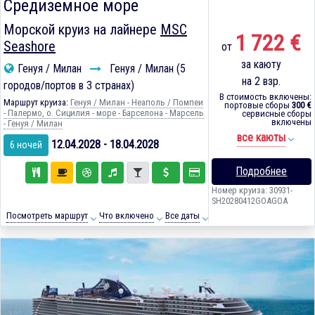
Средиземное море
Морской круиз на лайнере
MSC
1 722 €
Seashore
от
за каюту
Генуя / Милан
Генуя / Милан (5
на 2 взр.
городов/портов в 3 странах)
В стоимость включены:
Маршрут круиза:
Генуя / Милан - Неаполь / Помпеи
портовые сборы
300 €
- Палермо, о. Сицилия - море - Барселона - Марсель
сервисные сборы
включены
- Генуя / Милан
все каюты
12.04.2028 - 18.04.2028
6 ночей
Подробнее
Номер круиза: 30931-
SH20280412GOAGOA
Посмотреть маршрут
Что включено
Все даты