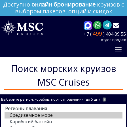
Доступно
онлайн бронирование
круизов с
выбором пакетов, опций и скидок
499
+7 (
) 404 09 55
отдел продаж
Поиск морских круизов
MSC Cruises
Выберите регион, корабль, порт отправления (до 5 шт)
?