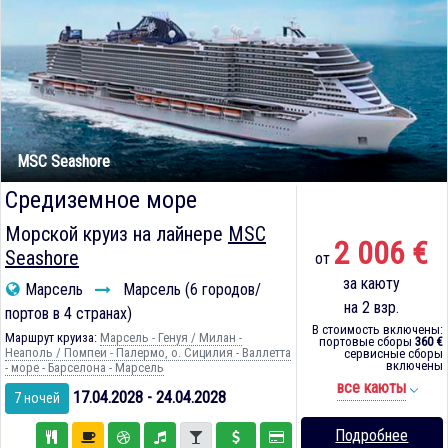
MSC Seashore
Средиземное море
Морской круиз на лайнере
MSC
2 006 €
Seashore
от
за каюту
Марсель
Марсель (6 городов/
на 2 взр.
портов в 4 странах)
В стоимость включены:
Маршрут круиза:
Марсель - Генуя / Милан -
портовые сборы
360 €
Неаполь / Помпеи - Палермо, о. Сицилия - Валлетта
сервисные сборы
включены
- море - Барселона - Марсель
все каюты
17.04.2028 - 24.04.2028
7 ночей
Подробнее