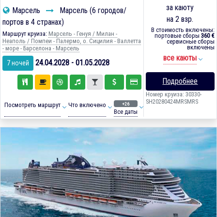
за каюту
Марсель
Марсель (6 городов/
на 2 взр.
портов в 4 странах)
В стоимость включены:
Маршрут круиза:
Марсель - Генуя / Милан -
портовые сборы
360 €
Неаполь / Помпеи - Палермо, о. Сицилия - Валлетта
сервисные сборы
включены
- море - Барселона - Марсель
все каюты
24.04.2028 - 01.05.2028
7 ночей
Подробнее
Номер круиза: 30330-
SH20280424MRSMRS
+26
Посмотреть маршрут
Что включено
Все даты