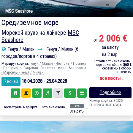
MSC Seashore
Средиземное море
Морской круиз на лайнере
MSC
2 006 €
Seashore
от
за каюту
Генуя / Милан
Генуя / Милан (6
на 2 взр.
городов/портов в 4 странах)
В стоимость включены:
Маршрут круиза:
Генуя / Милан - Неаполь / Помпеи
портовые сборы
360 €
- Палермо, о. Сицилия - Валлетта - море - Барселона
сервисные сборы
включены
- Марсель - Генуя / Милан
все каюты
18.04.2028 - 25.04.2028
7 ночей
Подробнее
Номер круиза: 30325-
SH20280418GOAGOA
+26
Посмотреть маршрут
Что включено
Все даты