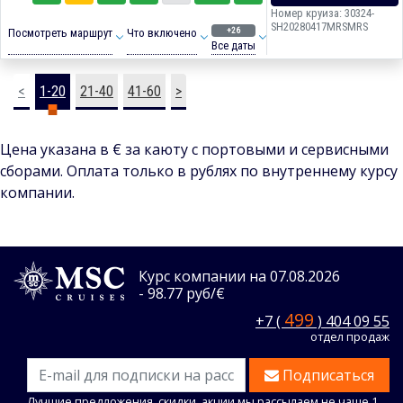
Номер круиза: 30324-
SH20280417MRSMRS
+26
Посмотреть маршрут
Что включено
Все даты
<
1-20
21-40
41-60
>
Цена указана в € за каюту с портовыми и сервисными
сборами. Оплата только в рублях по внутреннему курсу
компании.
Курс компании на 07.08.2026
- 98.77 руб/€
499
+7 (
) 404 09 55
отдел продаж
Подписаться
Лучшие предложения, скидки, акции мы рассылаем не чаще 1