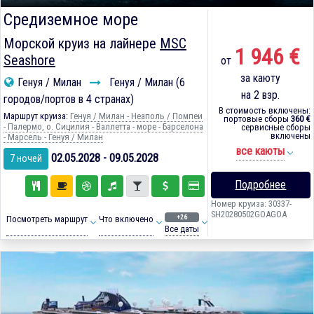
Средиземное море
Морской круиз на лайнере
MSC
1 946 €
Seashore
от
за каюту
Генуя / Милан
Генуя / Милан (6
на 2 взр.
городов/портов в 4 странах)
В стоимость включены:
Маршрут круиза:
Генуя / Милан - Неаполь / Помпеи
портовые сборы
360 €
- Палермо, о. Сицилия - Валлетта - море - Барселона
сервисные сборы
включены
- Марсель - Генуя / Милан
все каюты
02.05.2028 - 09.05.2028
7 ночей
Подробнее
Номер круиза: 30337-
SH20280502GOAGOA
+26
Посмотреть маршрут
Что включено
Все даты