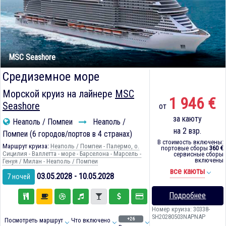
MSC Seashore
Средиземное море
Морской круиз на лайнере
MSC
1 946 €
Seashore
от
за каюту
Неаполь / Помпеи
Неаполь /
на 2 взр.
Помпеи (6 городов/портов в 4 странах)
В стоимость включены:
Маршрут круиза:
Неаполь / Помпеи - Палермо, о.
портовые сборы
360 €
Сицилия - Валлетта - море - Барселона - Марсель -
сервисные сборы
включены
Генуя / Милан - Неаполь / Помпеи
все каюты
03.05.2028 - 10.05.2028
7 ночей
Подробнее
Номер круиза: 30338-
SH20280503NAPNAP
+26
Посмотреть маршрут
Что включено