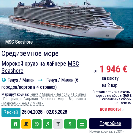
MSC Seashore
Средиземное море
Морской круиз на лайнере
MSC
1 946 €
Seashore
от
за каюту
Генуя / Милан
Генуя / Милан (6
на 2 взр.
городов/портов в 4 странах)
В стоимость включены:
Маршрут круиза:
Генуя / Милан - Неаполь / Помпеи
портовые сборы
360 €
- Палермо, о. Сицилия - Валлетта - море - Барселона
сервисные сборы
включены
- Марсель - Генуя / Милан
все каюты
25.04.2028 - 02.05.2028
7 ночей
Подробнее
Номер круиза: 30331-