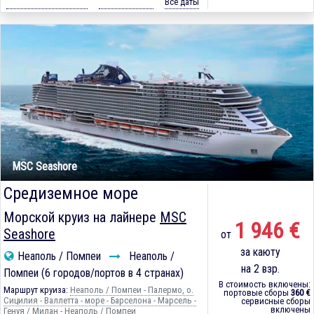
Все даты
MSC Seashore
Средиземное море
Морской круиз на лайнере
MSC
1 946 €
Seashore
от
за каюту
Неаполь / Помпеи
Неаполь /
на 2 взр.
Помпеи (6 городов/портов в 4 странах)
В стоимость включены:
Маршрут круиза:
Неаполь / Помпеи - Палермо, о.
портовые сборы
360 €
Сицилия - Валлетта - море - Барселона - Марсель -
сервисные сборы
включены
Генуя / Милан - Неаполь / Помпеи