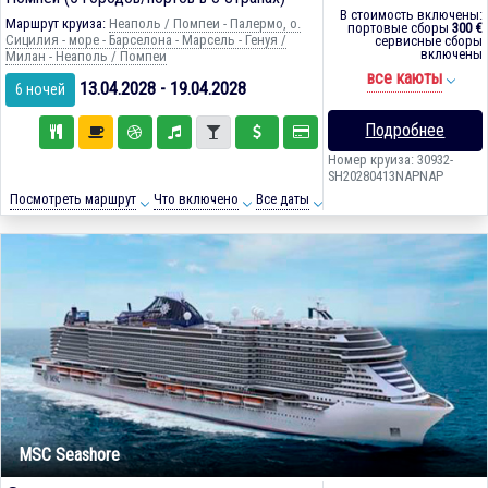
В стоимость включены:
Маршрут круиза:
Неаполь / Помпеи - Палермо, о.
портовые сборы
300 €
Сицилия - море - Барселона - Марсель - Генуя /
сервисные сборы
включены
Милан - Неаполь / Помпеи
все каюты
13.04.2028 - 19.04.2028
6 ночей
Подробнее
Номер круиза: 30932-
SH20280413NAPNAP
Посмотреть маршрут
Что включено
Все даты
MSC Seashore