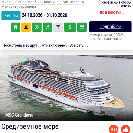
Милан - Ла Специя - Чивитавеккья / Рим - море - о.
сервисные сборы
включены
Майорка - Барселона
все каюты
24.10.2026 - 31.10.2026
7 ночей
Подробнее
Номер круиза: 20039-
GR20261024BCNBCN
Посмотреть маршрут
Что включено
Все даты
MSC Grandiosa
Средиземное море