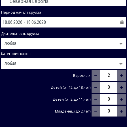
Период начала круиза
Длительность круиза
Категория каюты
−
+
Взрослых
−
+
Детей (от 12 до 18 лет)
−
+
Детей (от 2 до 11 лет)
−
+
Младенец (до 2 лет)