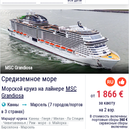
Все даты
MSC Grandiosa
Средиземное море
Морской круиз на лайнере
MSC
1 866 €
Grandiosa
от
за каюту
Канны
Марсель (7 городов/портов
на 2 взр.
в 3 странах)
В стоимость включены:
Маршрут круиза:
Канны - Генуя / Милан - Ла Специя
портовые сборы
360 €
- Чивитавеккья / Рим - море - о. Майорка -
сервисные сборы
включены
Барселона - Марсель