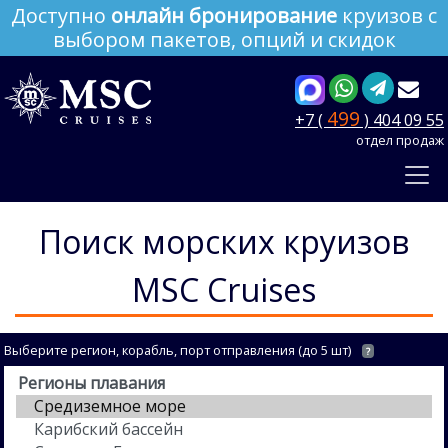
Доступно
онлайн бронирование
круизов с
выбором пакетов, опций и скидок
499
+7 (
) 404 09 55
отдел продаж
Поиск морских круизов
MSC Cruises
Выберите регион, корабль, порт отправления (до 5 шт)
?