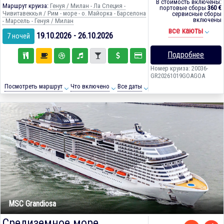
В стоимость включены:
Маршрут круиза:
Генуя / Милан - Ла Специя -
портовые сборы
360 €
Чивитавеккья / Рим - море - о. Майорка - Барселона
сервисные сборы
включены
- Марсель - Генуя / Милан
все каюты
19.10.2026 - 26.10.2026
7 ночей
Подробнее
Номер круиза: 20036-
GR20261019GOAGOA
Посмотреть маршрут
Что включено
Все даты
MSC Grandiosa
Средиземное море