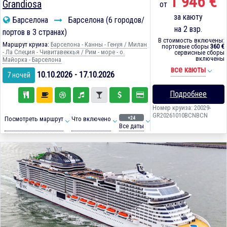
1 946 €
Grandiosa
от
за каюту
Барселона
Барселона (6 городов/
на 2 взр.
портов в 3 странах)
В стоимость включены:
Маршрут круиза:
Барселона - Канны - Генуя / Милан
портовые сборы
360 €
- Ла Специя - Чивитавеккья / Рим - море - о.
сервисные сборы
включены
Майорка - Барселона
все каюты
10.10.2026 - 17.10.2026
7 ночей
Подробнее
Номер круиза: 20029-
GR20261010BCNBCN
+24
Посмотреть маршрут
Что включено
Все даты