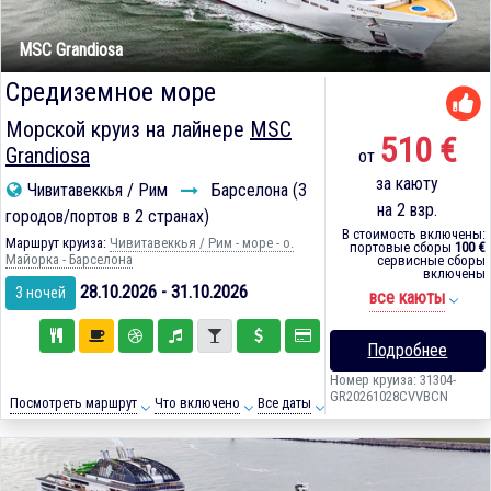
MSC Grandiosa
Средиземное море
Морской круиз на лайнере
MSC
510 €
Grandiosa
от
за каюту
Чивитавеккья / Рим
Барселона (3
на 2 взр.
городов/портов в 2 странах)
В стоимость включены:
Маршрут круиза:
Чивитавеккья / Рим - море - о.
портовые сборы
100 €
Майорка - Барселона
сервисные сборы
включены
28.10.2026 - 31.10.2026
3 ночей
все каюты
Подробнее
Номер круиза: 31304-
GR20261028CVVBCN
Посмотреть маршрут
Что включено
Все даты