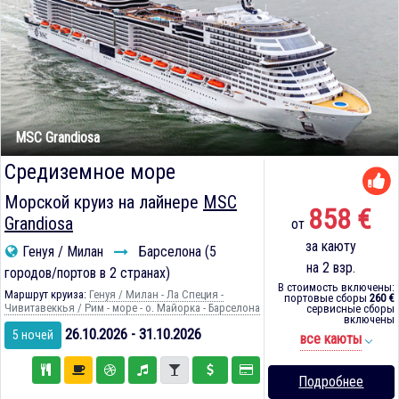
MSC Grandiosa
Средиземное море
Морской круиз на лайнере
MSC
858 €
Grandiosa
от
за каюту
Генуя / Милан
Барселона (5
на 2 взр.
городов/портов в 2 странах)
В стоимость включены:
Маршрут круиза:
Генуя / Милан - Ла Специя -
портовые сборы
260 €
Чивитавеккья / Рим - море - о. Майорка - Барселона
сервисные сборы
включены
26.10.2026 - 31.10.2026
5 ночей
все каюты
Подробнее