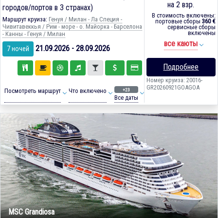
на 2 взр.
городов/портов в 3 странах)
В стоимость включены:
Маршрут круиза:
Генуя / Милан - Ла Специя -
портовые сборы
360 €
Чивитавеккья / Рим - море - о. Майорка - Барселона
сервисные сборы
включены
- Канны - Генуя / Милан
все каюты
21.09.2026 - 28.09.2026
7 ночей
Подробнее
Номер круиза: 20016-
GR20260921GOAGOA
+23
Посмотреть маршрут
Что включено
Все даты
MSC Grandiosa