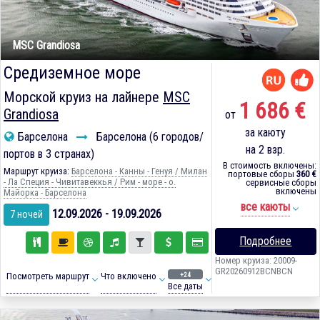
MSC Grandiosa
Средиземное море
Морской круиз на лайнере
MSC
1 686 €
Grandiosa
от
за каюту
Барселона
Барселона (6 городов/
на 2 взр.
портов в 3 странах)
В стоимость включены:
Маршрут круиза:
Барселона - Канны - Генуя / Милан
портовые сборы
360 €
- Ла Специя - Чивитавеккья / Рим - море - о.
сервисные сборы
включены
Майорка - Барселона
все каюты
12.09.2026 - 19.09.2026
7 ночей
Подробнее
Номер круиза: 20009-
GR20260912BCNBCN
+24
Посмотреть маршрут
Что включено
Все даты