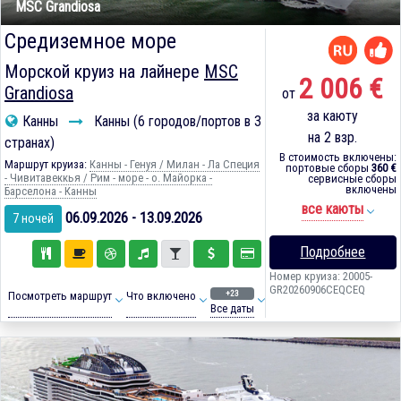
MSC Grandiosa
Средиземное море
Морской круиз на лайнере
MSC
2 006 €
Grandiosa
от
за каюту
Канны
Канны (6 городов/портов в 3
на 2 взр.
странах)
В стоимость включены:
Маршрут круиза:
Канны - Генуя / Милан - Ла Специя
портовые сборы
360 €
- Чивитавеккья / Рим - море - о. Майорка -
сервисные сборы
включены
Барселона - Канны
все каюты
06.09.2026 - 13.09.2026
7 ночей
Подробнее
Номер круиза: 20005-
GR20260906CEQCEQ
+23
Посмотреть маршрут
Что включено
Все даты