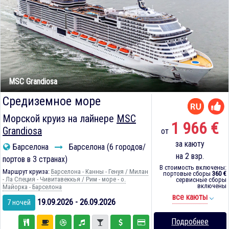
MSC Grandiosa
Средиземное море
Морской круиз на лайнере
MSC
1 966 €
Grandiosa
от
за каюту
Барселона
Барселона (6 городов/
на 2 взр.
портов в 3 странах)
В стоимость включены:
Маршрут круиза:
Барселона - Канны - Генуя / Милан
портовые сборы
360 €
- Ла Специя - Чивитавеккья / Рим - море - о.
сервисные сборы
включены
Майорка - Барселона
все каюты
19.09.2026 - 26.09.2026
7 ночей
Подробнее