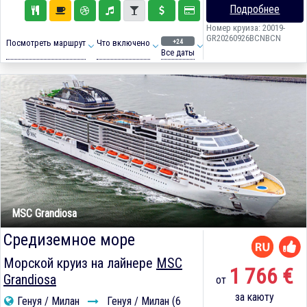
Подробнее
Номер круиза: 20019-
GR20260926BCNBCN
+24
Посмотреть маршрут
Что включено
Все даты
MSC Grandiosa
Средиземное море
Морской круиз на лайнере
MSC
1 766 €
Grandiosa
от
за каюту
Генуя / Милан
Генуя / Милан (6