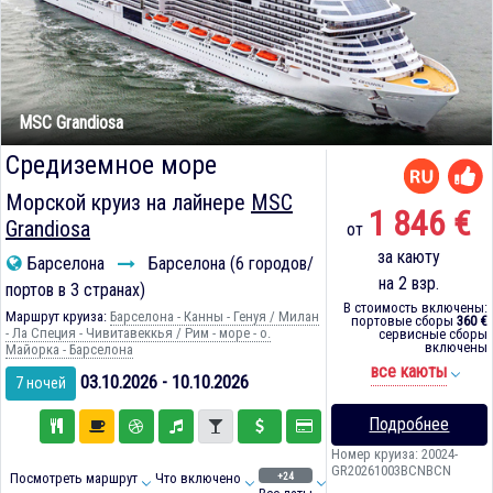
MSC Grandiosa
Средиземное море
Морской круиз на лайнере
MSC
1 846 €
Grandiosa
от
за каюту
Барселона
Барселона (6 городов/
на 2 взр.
портов в 3 странах)
В стоимость включены:
Маршрут круиза:
Барселона - Канны - Генуя / Милан
портовые сборы
360 €
- Ла Специя - Чивитавеккья / Рим - море - о.
сервисные сборы
включены
Майорка - Барселона
все каюты
03.10.2026 - 10.10.2026
7 ночей
Подробнее
Номер круиза: 20024-
GR20261003BCNBCN
+24
Посмотреть маршрут
Что включено