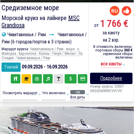
Средиземное море
Морской круиз на лайнере
MSC
1 766 €
Grandiosa
от
за каюту
Чивитавеккья / Рим
Чивитавеккья /
на 2 взр.
Рим (6 городов/портов в 3 странах)
В стоимость включены:
Маршрут круиза:
Чивитавеккья / Рим - море - о.
портовые сборы
360 €
Майорка - Барселона - Канны - Генуя / Милан - Ла
сервисные сборы
включены
Специя - Чивитавеккья / Рим
все каюты
09.09.2026 - 16.09.2026
7 ночей
Подробнее
Номер круиза: 20007-
GR20260909CVVCVV
+23
Посмотреть маршрут
Что включено
Все даты