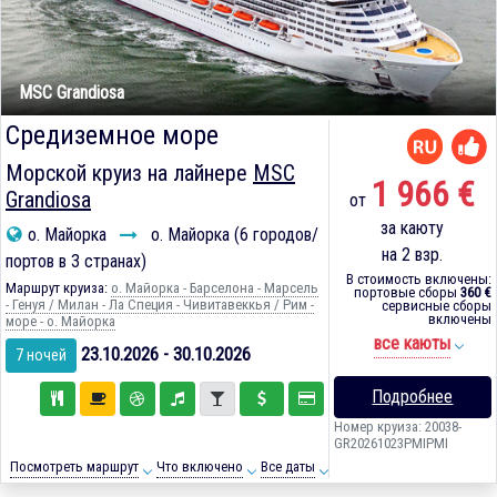
MSC Grandiosa
Средиземное море
Морской круиз на лайнере
MSC
1 966 €
Grandiosa
от
за каюту
о. Майорка
о. Майорка (6 городов/
на 2 взр.
портов в 3 странах)
В стоимость включены:
Маршрут круиза:
о. Майорка - Барселона - Марсель
портовые сборы
360 €
- Генуя / Милан - Ла Специя - Чивитавеккья / Рим -
сервисные сборы
включены
море - о. Майорка
все каюты
23.10.2026 - 30.10.2026
7 ночей
Подробнее
Номер круиза: 20038-
GR20261023PMIPMI
Посмотреть маршрут
Что включено
Все даты