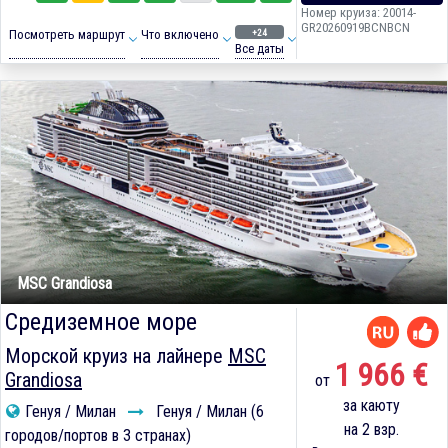
Номер круиза: 20014-
GR20260919BCNBCN
+24
Посмотреть маршрут
Что включено
Все даты
MSC Grandiosa
Средиземное море
Морской круиз на лайнере
MSC
1 966 €
Grandiosa
от
за каюту
Генуя / Милан
Генуя / Милан (6
на 2 взр.
городов/портов в 3 странах)