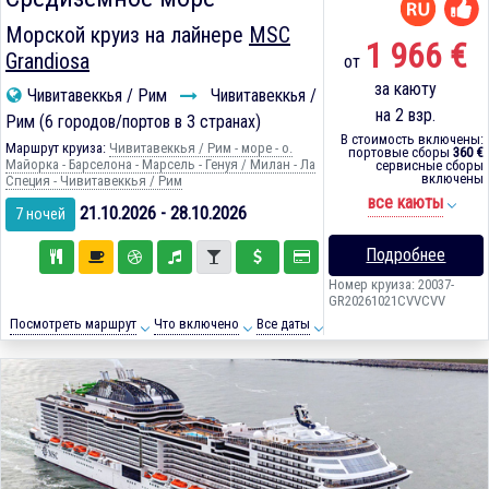
Морской круиз на лайнере
MSC
1 966 €
Grandiosa
от
за каюту
Чивитавеккья / Рим
Чивитавеккья /
на 2 взр.
Рим (6 городов/портов в 3 странах)
В стоимость включены:
Маршрут круиза:
Чивитавеккья / Рим - море - о.
портовые сборы
360 €
Майорка - Барселона - Марсель - Генуя / Милан - Ла
сервисные сборы
включены
Специя - Чивитавеккья / Рим
все каюты
21.10.2026 - 28.10.2026
7 ночей
Подробнее
Номер круиза: 20037-
GR20261021CVVCVV
Посмотреть маршрут
Что включено
Все даты