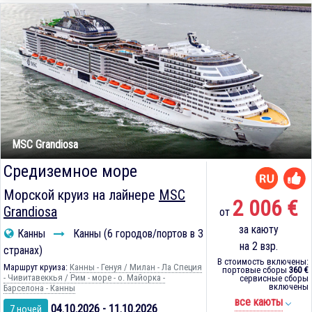
MSC Grandiosa
Средиземное море
Морской круиз на лайнере
MSC
2 006 €
Grandiosa
от
за каюту
Канны
Канны (6 городов/портов в 3
на 2 взр.
странах)
В стоимость включены:
Маршрут круиза:
Канны - Генуя / Милан - Ла Специя
портовые сборы
360 €
- Чивитавеккья / Рим - море - о. Майорка -
сервисные сборы
включены
Барселона - Канны
все каюты
04.10.2026 - 11.10.2026
7 ночей