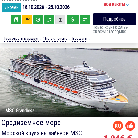
все каюты
18.10.2026 - 25.10.2026
7 ночей
Подробнее
Номер круиза: 28199-
GR20261018CEQMRS
Посмотреть маршрут
Что включено
Все даты
MSC Grandiosa
Средиземное море
Морской круиз на лайнере
MSC