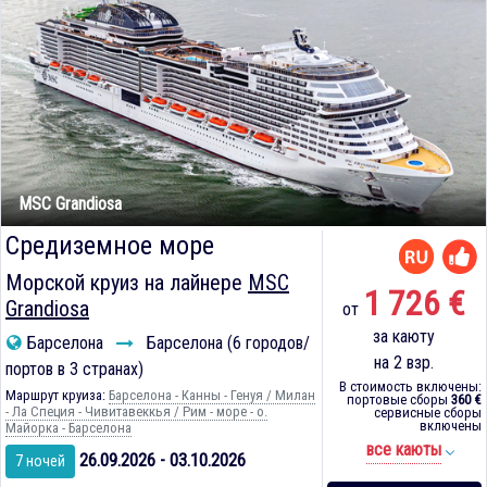
MSC Grandiosa
Средиземное море
Морской круиз на лайнере
MSC
1 726 €
Grandiosa
от
за каюту
Барселона
Барселона (6 городов/
на 2 взр.
портов в 3 странах)
В стоимость включены:
Маршрут круиза:
Барселона - Канны - Генуя / Милан
портовые сборы
360 €
- Ла Специя - Чивитавеккья / Рим - море - о.
сервисные сборы
включены
Майорка - Барселона
все каюты
26.09.2026 - 03.10.2026
7 ночей