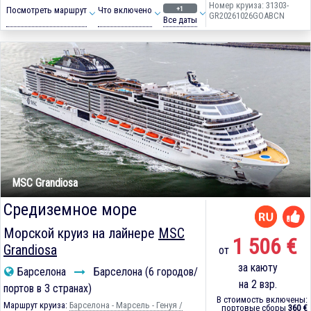
Номер круиза: 31303-
+1
Посмотреть маршрут
Что включено
GR20261026GOABCN
Все даты
MSC Grandiosa
Средиземное море
Морской круиз на лайнере
MSC
1 506 €
Grandiosa
от
за каюту
Барселона
Барселона (6 городов/
на 2 взр.
портов в 3 странах)
В стоимость включены:
Маршрут круиза:
Барселона - Марсель - Генуя /
портовые сборы
360 €