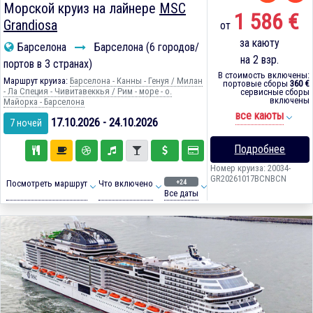
Морской круиз на лайнере
MSC
1 586 €
Grandiosa
от
за каюту
Барселона
Барселона (6 городов/
на 2 взр.
портов в 3 странах)
В стоимость включены:
Маршрут круиза:
Барселона - Канны - Генуя / Милан
портовые сборы
360 €
- Ла Специя - Чивитавеккья / Рим - море - о.
сервисные сборы
включены
Майорка - Барселона
все каюты
17.10.2026 - 24.10.2026
7 ночей
Подробнее
Номер круиза: 20034-
GR20261017BCNBCN
+24
Посмотреть маршрут
Что включено
Все даты