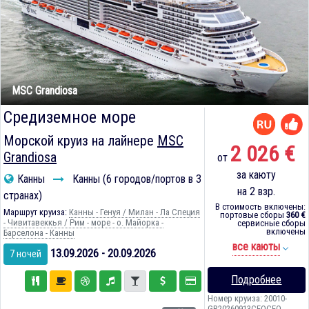
MSC Grandiosa
Средиземное море
Морской круиз на лайнере
MSC
2 026 €
Grandiosa
от
за каюту
Канны
Канны (6 городов/портов в 3
на 2 взр.
странах)
В стоимость включены:
Маршрут круиза:
Канны - Генуя / Милан - Ла Специя
портовые сборы
360 €
- Чивитавеккья / Рим - море - о. Майорка -
сервисные сборы
включены
Барселона - Канны
все каюты
13.09.2026 - 20.09.2026
7 ночей
Подробнее
Номер круиза: 20010-
GR20260913CEQCEQ