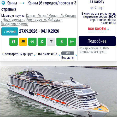
за каюту
Канны
Канны (6 городов/портов в 3
на 2 взр.
странах)
В стоимость включены:
Маршрут круиза:
Канны - Генуя / Милан - Ла Специя
портовые сборы
360 €
- Чивитавеккья / Рим - море - о. Майорка -
сервисные сборы
включены
Барселона - Канны
все каюты
27.09.2026 - 04.10.2026
7 ночей
Подробнее
Номер круиза: 20020-
GR20260927CEQCEQ
+23
Посмотреть маршрут
Что включено
Все даты