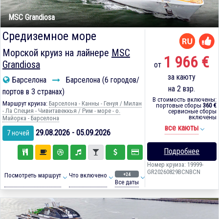
MSC Grandiosa
Средиземное море
Морской круиз на лайнере
MSC
1 966 €
Grandiosa
от
за каюту
Барселона
Барселона (6 городов/
на 2 взр.
портов в 3 странах)
В стоимость включены:
Маршрут круиза:
Барселона - Канны - Генуя / Милан
портовые сборы
360 €
- Ла Специя - Чивитавеккья / Рим - море - о.
сервисные сборы
включены
Майорка - Барселона
все каюты
29.08.2026 - 05.09.2026
7 ночей
Подробнее
Номер круиза: 19999-
GR20260829BCNBCN
+24
Посмотреть маршрут
Что включено
Все даты