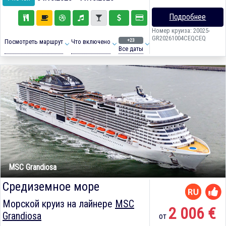
Подробнее
Номер круиза: 20025-
GR20261004CEQCEQ
+23
Посмотреть маршрут
Что включено
Все даты
MSC Grandiosa
Средиземное море
Морской круиз на лайнере
MSC
2 006 €
Grandiosa
от