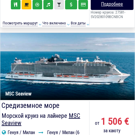
Подробнее
Номер круиза: 27581-
SV20280109BCNBCN
Посмотреть маршрут
Что включено
Все даты
MSC Seaview
Средиземное море
Морской круиз на лайнере
MSC
1 506 €
Seaview
от
за каюту
Генуя / Милан
Генуя / Милан (6