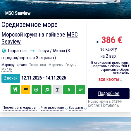
MSC Seaview
Средиземное море
Морской круиз на лайнере
MSC
386 €
Seaview
от
за каюту
Таррагона
Генуя / Милан (3
на 2 взр.
городов/портов в 3 странах)
В стоимость включены:
Маршрут круиза:
Таррагона - Марсель - Генуя /
портовые сборы
200 €
Милан
сервисные сборы
включены
12.11.2026 - 14.11.2026
2 ночей
все каюты
Подробнее
Номер круиза: 31294-
SV20261112TARGOA
Посмотреть маршрут
Что включено
Все даты