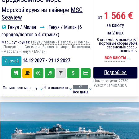
Морской круиз на лайнере
MSC
1 566 €
Seaview
от
за каюту
Генуя / Милан
Генуя / Милан (6
на 2 взр.
городов/портов в 4 странах)
В стоимость включены:
Маршрут круиза:
Генуя / Милан - Неаполь / Помпеи
портовые сборы
360 €
- Палермо, о. Сицилия - Валлетта - море - Барселона
сервисные сборы
включены
- Марсель - Генуя / Милан
все каюты
14.12.2027 - 21.12.2027
7 ночей
Подробнее
Номер круиза: 27560-
SV20271214GOAGOA
+7
Посмотреть маршрут
Что включено
Все даты