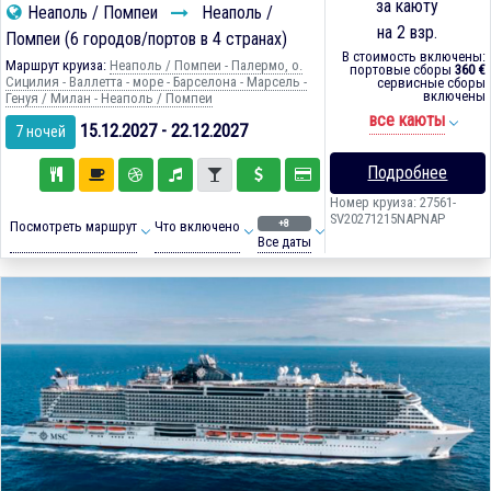
за каюту
Неаполь / Помпеи
Неаполь /
на 2 взр.
Помпеи (6 городов/портов в 4 странах)
В стоимость включены:
Маршрут круиза:
Неаполь / Помпеи - Палермо, о.
портовые сборы
360 €
Сицилия - Валлетта - море - Барселона - Марсель -
сервисные сборы
включены
Генуя / Милан - Неаполь / Помпеи
все каюты
15.12.2027 - 22.12.2027
7 ночей
Подробнее
Номер круиза: 27561-
SV20271215NAPNAP
+8
Посмотреть маршрут
Что включено
Все даты