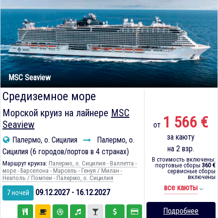
MSC Seaview
Средиземное море
Морской круиз на лайнере
MSC
1 566 €
Seaview
от
за каюту
Палермо, о. Сицилия
Палермо, о.
на 2 взр.
Сицилия (6 городов/портов в 4 странах)
В стоимость включены:
Маршрут круиза:
Палермо, о. Сицилия - Валлетта -
портовые сборы
360 €
море - Барселона - Марсель - Генуя / Милан -
сервисные сборы
включены
Неаполь / Помпеи - Палермо, о. Сицилия
все каюты
09.12.2027 - 16.12.2027
7 ночей
Подробнее