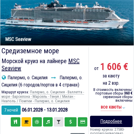
MSC Seaview
Средиземное море
Морской круиз на лайнере
MSC
1 606 €
Seaview
от
за каюту
Палермо, о. Сицилия
Палермо, о.
на 2 взр.
Сицилия (6 городов/портов в 4 странах)
В стоимость включены:
Маршрут круиза:
Палермо, о. Сицилия - Валлетта -
портовые сборы
360 €
море - Барселона - Марсель - Генуя / Милан -
сервисные сборы
включены
Неаполь / Помпеи - Палермо, о. Сицилия
все каюты
06.01.2028 - 13.01.2028
7 ночей
Подробнее
Номер круиза: 27580-
SV20280106PMOPMO