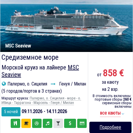
MSC Seaview
Средиземное море
Морской круиз на лайнере
MSC
858 €
Seaview
от
за каюту
Палермо, о. Сицилия
Генуя / Милан
на 2 взр.
(5 городов/портов в 3 странах)
В стоимость включены:
Маршрут круиза:
Палермо, о. Сицилия - море - о.
портовые сборы
260 €
Ибица - Таррагона - Марсель - Генуя / Милан
сервисные сборы
включены
09.11.2026 - 14.11.2026
5 ночей
все каюты
Подробнее