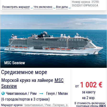
Номер круиза: 31293-
SV20261109PMOGOA
Посмотреть маршрут
Что включено
Все даты
MSC Seaview
Средиземное море
Морской круиз на лайнере
MSC
1 002 €
Seaview
от
за каюту
Чивитавеккья / Рим
Генуя / Милан
на 2 взр.
(6 городов/портов в 3 странах)
В стоимость включены:
Маршрут круиза:
Чивитавеккья / Рим - Палермо, о.
портовые сборы
300 €