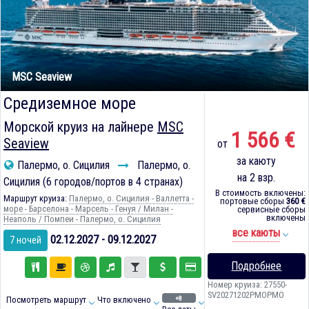
MSC Seaview
Средиземное море
Морской круиз на лайнере
MSC
1 566 €
Seaview
от
за каюту
Палермо, о. Сицилия
Палермо, о.
на 2 взр.
Сицилия (6 городов/портов в 4 странах)
В стоимость включены:
Маршрут круиза:
Палермо, о. Сицилия - Валлетта -
портовые сборы
360 €
море - Барселона - Марсель - Генуя / Милан -
сервисные сборы
включены
Неаполь / Помпеи - Палермо, о. Сицилия
все каюты
02.12.2027 - 09.12.2027
7 ночей
Подробнее
Номер круиза: 27550-
SV20271202PMOPMO
+8
Посмотреть маршрут
Что включено