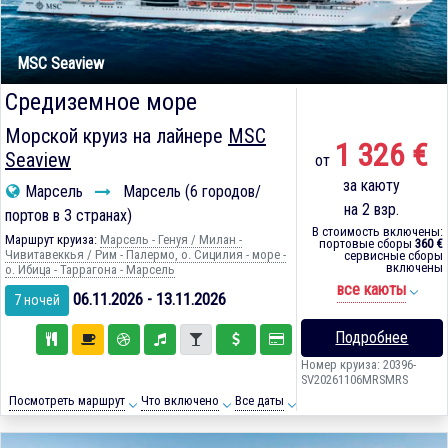
MSC Seaview
Средиземное море
Морской круиз на лайнере
MSC
1 326 €
Seaview
от
за каюту
Марсель
Марсель (6 городов/
на 2 взр.
портов в 3 странах)
В стоимость включены:
Маршрут круиза:
Марсель - Генуя / Милан -
портовые сборы
360 €
Чивитавеккья / Рим - Палермо, о. Сицилия - море -
сервисные сборы
включены
о. Ибица - Таррагона - Марсель
все каюты
06.11.2026 - 13.11.2026
7 ночей
Подробнее
Номер круиза: 20396-
SV20261106MRSMRS
Посмотреть маршрут
Что включено
Все даты