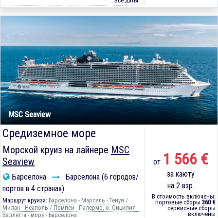
Все даты
MSC Seaview
Средиземное море
Морской круиз на лайнере
MSC
1 566 €
Seaview
от
за каюту
Барселона
Барселона (6 городов/
на 2 взр.
портов в 4 странах)
В стоимость включены:
Маршрут круиза:
Барселона - Марсель - Генуя /
портовые сборы
360 €
Милан - Неаполь / Помпеи - Палермо, о. Сицилия -
сервисные сборы
включены
Валлетта - море - Барселона