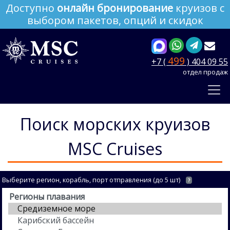
Доступно
онлайн бронирование
круизов с
выбором пакетов, опций и скидок
499
+7 (
) 404 09 55
отдел продаж
Поиск морских круизов
MSC Cruises
Выберите регион, корабль, порт отправления (до 5 шт)
?