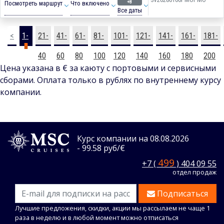
+8
Посмотреть маршрут
Что включено
Все даты
<
1-
21-
41-
61-
81-
101-
121-
141-
161-
181-
20
40
60
80
100
120
140
160
180
200
Цена указана в € за каюту с портовыми и сервисными
сборами. Оплата только в рублях по внутреннему курсу
компании.
Курс компании на 08.08.2026
- 99.58 руб/€
499
+7 (
) 404 09 55
отдел продаж
Подписаться
Лучшие предложения, скидки, акции мы рассылаем не чаще 1
раза в неделю и в любой момент можно отписаться