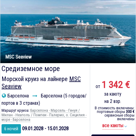
MSC Seaview
Средиземное море
Морской круиз на лайнере
MSC
1 342 €
Seaview
от
за каюту
Барселона
Барселона (5 городов/
на 2 взр.
портов в 3 странах)
В стоимость включены:
Маршрут круиза:
Барселона - Марсель - Генуя /
портовые сборы
300 €
Милан - Неаполь / Помпеи - Палермо, о. Сицилия -
сервисные сборы
включены
море - Барселона
все каюты
09.01.2028 - 15.01.2028
6 ночей