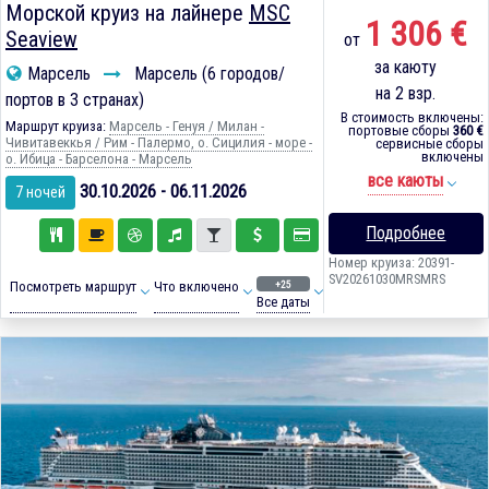
Морской круиз на лайнере
MSC
1 306 €
Seaview
от
за каюту
Марсель
Марсель (6 городов/
на 2 взр.
портов в 3 странах)
В стоимость включены:
Маршрут круиза:
Марсель - Генуя / Милан -
портовые сборы
360 €
Чивитавеккья / Рим - Палермо, о. Сицилия - море -
сервисные сборы
включены
о. Ибица - Барселона - Марсель
все каюты
30.10.2026 - 06.11.2026
7 ночей
Подробнее
Номер круиза: 20391-
SV20261030MRSMRS
+25
Посмотреть маршрут
Что включено
Все даты