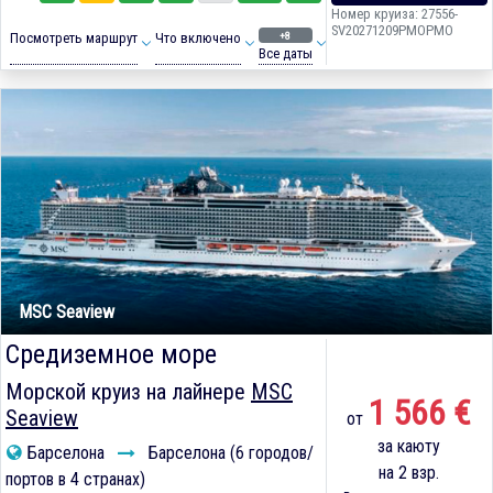
Номер круиза: 27556-
SV20271209PMOPMO
+8
Посмотреть маршрут
Что включено
Все даты
MSC Seaview
Средиземное море
Морской круиз на лайнере
MSC
1 566 €
Seaview
от
за каюту
Барселона
Барселона (6 городов/
на 2 взр.
портов в 4 странах)