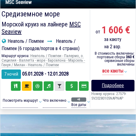
MSC Seaview
Средиземное море
Морской круиз на лайнере
MSC
1 606 €
Seaview
от
за каюту
Неаполь / Помпеи
Неаполь /
на 2 взр.
Помпеи (6 городов/портов в 4 странах)
В стоимость включены:
Маршрут круиза:
Неаполь / Помпеи - Палермо, о.
портовые сборы
360 €
Сицилия - Валлетта - море - Барселона - Марсель -
сервисные сборы
включены
Генуя / Милан - Неаполь / Помпеи
все каюты
05.01.2028 - 12.01.2028
7 ночей
Подробнее
Номер круиза: 27579-
SV20280105NAPNAP
+8
Посмотреть маршрут
Что включено
Все даты