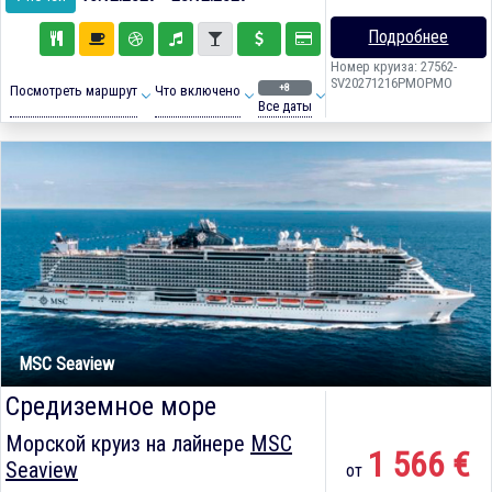
Подробнее
Номер круиза: 27562-
SV20271216PMOPMO
+8
Посмотреть маршрут
Что включено
Все даты
MSC Seaview
Средиземное море
Морской круиз на лайнере
MSC
1 566 €
Seaview
от