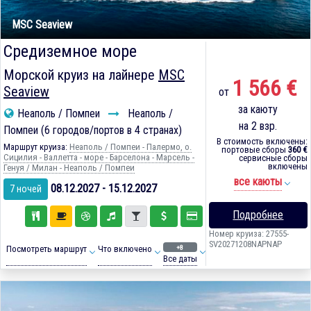
MSC Seaview
Средиземное море
Морской круиз на лайнере
MSC
1 566 €
Seaview
от
за каюту
Неаполь / Помпеи
Неаполь /
на 2 взр.
Помпеи (6 городов/портов в 4 странах)
В стоимость включены:
Маршрут круиза:
Неаполь / Помпеи - Палермо, о.
портовые сборы
360 €
Сицилия - Валлетта - море - Барселона - Марсель -
сервисные сборы
включены
Генуя / Милан - Неаполь / Помпеи
все каюты
08.12.2027 - 15.12.2027
7 ночей
Подробнее
Номер круиза: 27555-
SV20271208NAPNAP
+8
Посмотреть маршрут
Что включено
Все даты