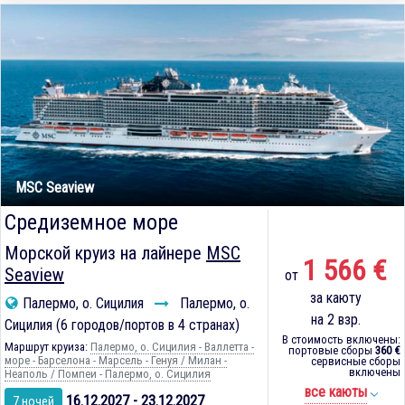
MSC Seaview
Средиземное море
Морской круиз на лайнере
MSC
1 566 €
Seaview
от
за каюту
Палермо, о. Сицилия
Палермо, о.
на 2 взр.
Сицилия (6 городов/портов в 4 странах)
В стоимость включены:
Маршрут круиза:
Палермо, о. Сицилия - Валлетта -
портовые сборы
360 €
море - Барселона - Марсель - Генуя / Милан -
сервисные сборы
включены
Неаполь / Помпеи - Палермо, о. Сицилия
все каюты
16.12.2027 - 23.12.2027
7 ночей