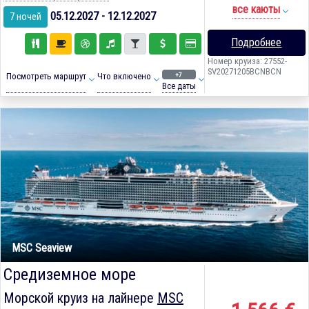
все каюты
05.12.2027 - 12.12.2027
7 ночей
Подробнее
Номер круиза: 27552-
SV20271205BCNBCN
+7
Посмотреть маршрут
Что включено
Все даты
MSC Seaview
Средиземное море
Морской круиз на лайнере
MSC