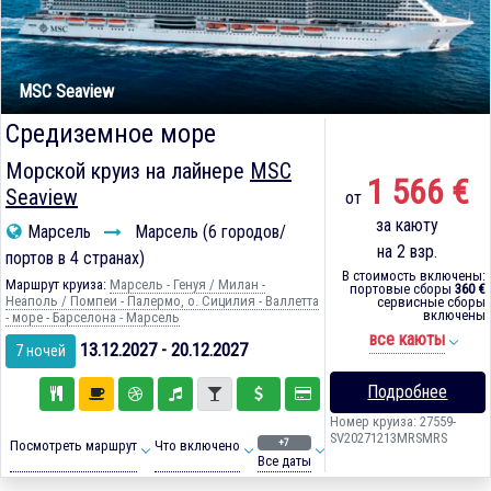
MSC Seaview
Средиземное море
Морской круиз на лайнере
MSC
1 566 €
Seaview
от
за каюту
Марсель
Марсель (6 городов/
на 2 взр.
портов в 4 странах)
В стоимость включены:
Маршрут круиза:
Марсель - Генуя / Милан -
портовые сборы
360 €
Неаполь / Помпеи - Палермо, о. Сицилия - Валлетта
сервисные сборы
включены
- море - Барселона - Марсель
все каюты
13.12.2027 - 20.12.2027
7 ночей
Подробнее
Номер круиза: 27559-
SV20271213MRSMRS
+7
Посмотреть маршрут
Что включено
Все даты