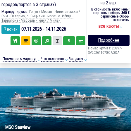
на 2 взр.
городов/портов в 3 странах)
В стоимость включены:
Маршрут круиза:
Генуя / Милан - Чивитавеккья /
портовые сборы
360 €
Рим - Палермо, о. Сицилия - море - о. Ибица -
сервисные сборы
включены
Таррагона - Марсель - Генуя / Милан
все каюты
07.11.2026 - 14.11.2026
7 ночей
Подробнее
Номер круиза: 20397-
SV20261107GOAGOA
Посмотреть маршрут
Что включено
Все даты
MSC Seaview