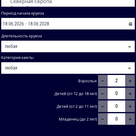
Период начала круиза
Длительность круиза
Категория каюты
−
+
Взрослых
−
+
Детей (от 12 до 18 лет)
−
+
Детей (от 2 до 11 лет)
−
+
Младенец (до 2 лет)