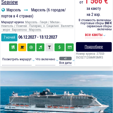
1 566 €
Seaview
от
за каюту
Марсель
Марсель (6 городов/
на 2 взр.
портов в 4 странах)
В стоимость включены:
Маршрут круиза:
Марсель - Генуя / Милан -
портовые сборы
360 €
Неаполь / Помпеи - Палермо, о. Сицилия - Валлетта
сервисные сборы
включены
- море - Барселона - Марсель
все каюты
06.12.2027 - 13.12.2027
7 ночей
Подробнее
Номер круиза: 27553-
SV20271206MRSMRS
+7
Посмотреть маршрут
Что включено
Все даты