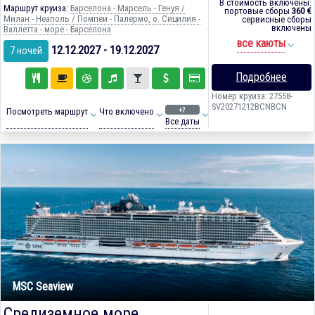
В стоимость включены:
Маршрут круиза:
Барселона - Марсель - Генуя /
портовые сборы
360 €
Милан - Неаполь / Помпеи - Палермо, о. Сицилия -
сервисные сборы
включены
Валлетта - море - Барселона
все каюты
12.12.2027 - 19.12.2027
7 ночей
Подробнее
Номер круиза: 27558-
SV20271212BCNBCN
+7
Посмотреть маршрут
Что включено
Все даты
MSC Seaview
Средиземное море