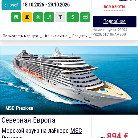
18.10.2026 - 23.10.2026
5 ночей
все каюты
Подробнее
Номер круиза: 23974-
PR20261018HAMSOU
Посмотреть маршрут
Что включено
Все даты
MSC Preziosa
Северная Европа
Морской круиз на лайнере
MSC
894 €