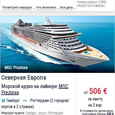
Номер круиза: 27802-
PR20271017HAMSOU
Посмотреть маршрут
Что включено
Все даты
MSC Preziosa
Северная Европа
Морской круиз на лайнере
MSC
506 €
Preziosa
от
за каюту
Гамбург
Роттердам (2 городов/
на 2 взр.
портов в 2 странах)
В стоимость включены:
Маршрут круиза:
Гамбург - море - Роттердам
портовые сборы
200 €