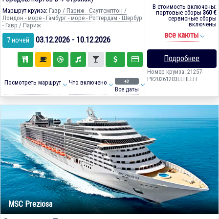
В стоимость включены:
Маршрут круиза:
Гавр / Париж - Саутгемптон /
портовые сборы
360 €
Лондон - море - Гамбург - море - Роттердам - Шербур
сервисные сборы
включены
- Гавр / Париж
все каюты
03.12.2026 - 10.12.2026
7 ночей
Подробнее
Номер круиза: 21257-
PR20261203LEHLEH
+2
Посмотреть маршрут
Что включено
Все даты
MSC Preziosa