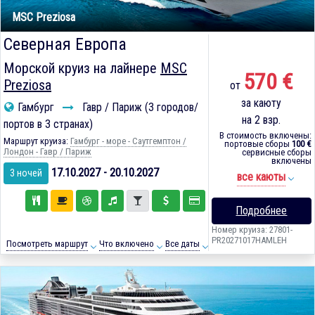
MSC Preziosa
Северная Европа
Морской круиз на лайнере
MSC
570 €
Preziosa
от
за каюту
Гамбург
Гавр / Париж (3 городов/
на 2 взр.
портов в 3 странах)
В стоимость включены:
Маршрут круиза:
Гамбург - море - Саутгемптон /
портовые сборы
100 €
Лондон - Гавр / Париж
сервисные сборы
включены
17.10.2027 - 20.10.2027
3 ночей
все каюты
Подробнее
Номер круиза: 27801-
PR20271017HAMLEH
Посмотреть маршрут
Что включено
Все даты