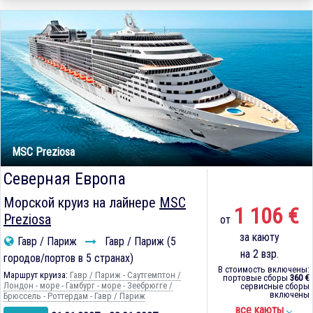
MSC Preziosa
Северная Европа
Морской круиз на лайнере
MSC
1 106 €
Preziosa
от
за каюту
Гавр / Париж
Гавр / Париж (5
на 2 взр.
городов/портов в 5 странах)
В стоимость включены:
Маршрут круиза:
Гавр / Париж - Саутгемптон /
портовые сборы
360 €
Лондон - море - Гамбург - море - Зеебрюгге /
сервисные сборы
включены
Брюссель - Роттердам - Гавр / Париж
все каюты