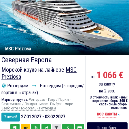
MSC Preziosa
Северная Европа
Морской круиз на лайнере
MSC
1 066 €
Preziosa
от
за каюту
Роттердам
Роттердам (5 городов/
на 2 взр.
портов в 5 странах)
В стоимость включены:
Маршрут круиза:
Роттердам - Гавр / Париж -
портовые сборы
360 €
Саутгемптон / Лондон - море - Гамбург - море -
сервисные сборы
включены
Зеебрюгге / Брюссель - Роттердам
все каюты
27.01.2027 - 03.02.2027
7 ночей
Подробнее