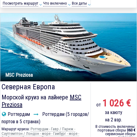
Посмотреть маршрут
Что включено
Все даты
MSC Preziosa
Северная Европа
Морской круиз на лайнере
MSC
1 026 €
Preziosa
от
за каюту
Роттердам
Роттердам (5 городов/
на 2 взр.
портов в 5 странах)
В стоимость включены:
Маршрут круиза:
Роттердам - Гавр / Париж -
портовые сборы
360 €
Саутгемптон / Лондон - море - Гамбург - море -
сервисные сборы