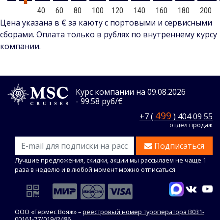
20
40
60
80
100
120
140
160
180
200
Цена указана в € за каюту с портовыми и сервисными
сборами. Оплата только в рублях по внутреннему курсу
компании.
Курс компании на 09.08.2026
- 99.58 руб/€
499
+7 (
) 404 09 55
отдел продаж
Подписаться
Лучшие предложения, скидки, акции мы рассылаем не чаще 1
раза в неделю и в любой момент можно отписаться
ООО «Гермес Вояж» –
реестровый номер туроператора В031-
00161-77/01942486