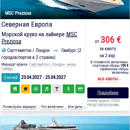
MSC Preziosa
Северная Европа
Морской круиз на лайнере
MSC
306 €
Preziosa
от
за каюту
Саутгемптон / Лондон
Гамбург (2
на 2 взр.
городов/портов в 2 странах)
В стоимость включены:
Маршрут круиза:
Саутгемптон / Лондон - море -
портовые сборы
100 €
Гамбург
сервисные сборы
включены
23.04.2027 - 25.04.2027
2 ночей
все каюты
Подробнее
Номер круиза: 25233-
PR20270423SOUHAM
Посмотреть маршрут
Что включено
Все даты