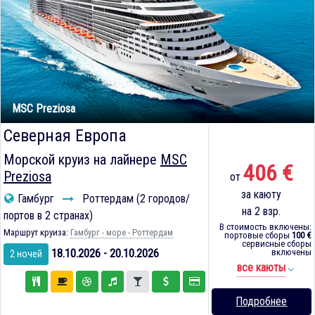
MSC Preziosa
Северная Европа
Морской круиз на лайнере
MSC
406 €
Preziosa
от
за каюту
Гамбург
Роттердам (2 городов/
на 2 взр.
портов в 2 странах)
В стоимость включены:
Маршрут круиза:
Гамбург - море - Роттердам
портовые сборы
100 €
сервисные сборы
18.10.2026 - 20.10.2026
включены
2 ночей
все каюты
Подробнее