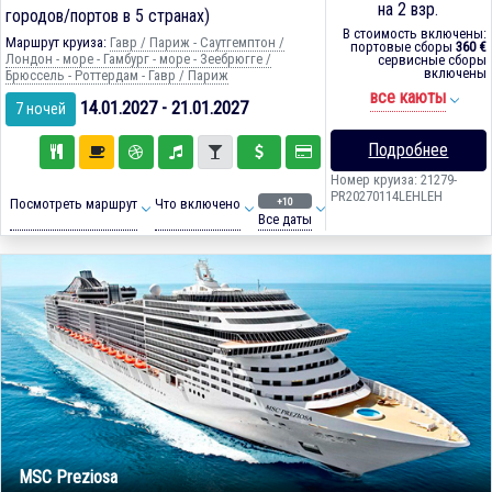
на 2 взр.
городов/портов в 5 странах)
В стоимость включены:
Маршрут круиза:
Гавр / Париж - Саутгемптон /
портовые сборы
360 €
Лондон - море - Гамбург - море - Зеебрюгге /
сервисные сборы
включены
Брюссель - Роттердам - Гавр / Париж
все каюты
14.01.2027 - 21.01.2027
7 ночей
Подробнее
Номер круиза: 21279-
PR20270114LEHLEH
+10
Посмотреть маршрут
Что включено
Все даты
MSC Preziosa