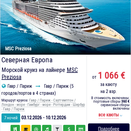
MSC Preziosa
Северная Европа
Морской круиз на лайнере
MSC
1 066 €
Preziosa
от
за каюту
Гавр / Париж
Гавр / Париж (5
на 2 взр.
городов/портов в 4 странах)
В стоимость включены:
Маршрут круиза:
Гавр / Париж - Саутгемптон /
портовые сборы
360 €
Лондон - море - Гамбург - море - Роттердам - Шербур
сервисные сборы
включены
- Гавр / Париж
все каюты
03.12.2026 - 10.12.2026
7 ночей
Подробнее