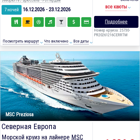
Зеебрюгге / Брюссель - Роттердам
все каюты
16.12.2026 - 23.12.2026
7 ночей
Подробнее
Номер круиза: 25730-
PR20261216CERRTM
Посмотреть маршрут
Что включено
Все даты
MSC Preziosa
Северная Европа
Морской круиз на лайнере
MSC