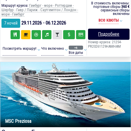
В стоимость включены:
Маршрут круиза:
Гамбург - море - Роттердам -
портовые сборы
360 €
Шербур - Гавр / Париж - Саутгемптон / Лондон -
сервисные сборы
включены
море - Гамбург
все каюты
29.11.2026 - 06.12.2026
7 ночей
Подробнее
Номер круиза: 21254-
PR20261129HAMHAM
+6
Посмотреть маршрут
Что включено
Все даты
MSC Preziosa