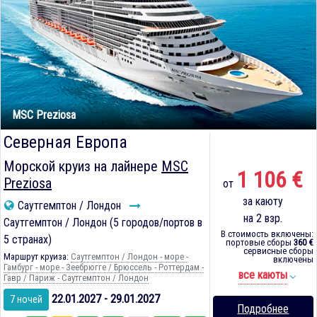
MSC Preziosa
Северная Европа
Морской круиз на лайнере
MSC
1 106 €
Preziosa
от
за каюту
Саутгемптон / Лондон
на 2 взр.
Саутгемптон / Лондон (5 городов/портов в
В стоимость включены:
5 странах)
портовые сборы
360 €
сервисные сборы
Маршрут круиза:
Саутгемптон / Лондон - море -
включены
Гамбург - море - Зеебрюгге / Брюссель - Роттердам -
все каюты
Гавр / Париж - Саутгемптон / Лондон
22.01.2027 - 29.01.2027
7 ночей
Подробнее