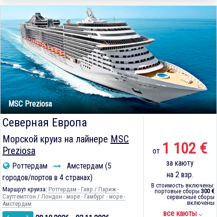
MSC Preziosa
Северная Европа
Морской круиз на лайнере
MSC
1 102 €
Preziosa
от
за каюту
Роттердам
Амстердам (5
на 2 взр.
городов/портов в 4 странах)
В стоимость включены:
Маршрут круиза:
Роттердам - Гавр / Париж -
портовые сборы
300 €
Саутгемптон / Лондон - море - Гамбург - море -
сервисные сборы
включены
Амстердам
все каюты