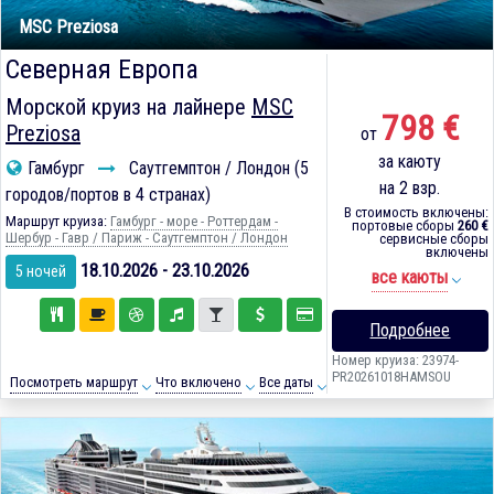
MSC Preziosa
Северная Европа
Морской круиз на лайнере
MSC
798 €
Preziosa
от
за каюту
Гамбург
Саутгемптон / Лондон (5
на 2 взр.
городов/портов в 4 странах)
В стоимость включены:
Маршрут круиза:
Гамбург - море - Роттердам -
портовые сборы
260 €
Шербур - Гавр / Париж - Саутгемптон / Лондон
сервисные сборы
включены
18.10.2026 - 23.10.2026
5 ночей
все каюты
Подробнее
Номер круиза: 23974-
PR20261018HAMSOU
Посмотреть маршрут
Что включено
Все даты