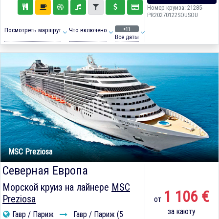
Номер круиза: 21285-
PR20270122SOUSOU
+11
Посмотреть маршрут
Что включено
Все даты
MSC Preziosa
Северная Европа
Морской круиз на лайнере
MSC
1 106 €
Preziosa
от
за каюту
Гавр / Париж
Гавр / Париж (5