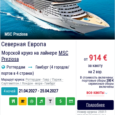
MSC Preziosa
Северная Европа
Морской круиз на лайнере
MSC
914 €
Preziosa
от
за каюту
Роттердам
Гамбург (4 городов/
на 2 взр.
портов в 4 странах)
В стоимость включены:
Маршрут круиза:
Роттердам - Гавр / Париж -
портовые сборы
200 €
Саутгемптон / Лондон - море - Гамбург
сервисные сборы
включены
21.04.2027 - 25.04.2027
4 ночей
все каюты
Подробнее
Номер круиза: 25517-