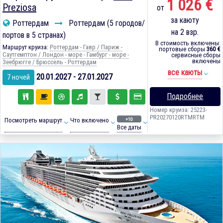
1 026 €
Preziosa
от
за каюту
Роттердам
Роттердам (5 городов/
на 2 взр.
портов в 5 странах)
В стоимость включены:
Маршрут круиза:
Роттердам - Гавр / Париж -
портовые сборы
360 €
Саутгемптон / Лондон - море - Гамбург - море -
сервисные сборы
включены
Зеебрюгге / Брюссель - Роттердам
все каюты
20.01.2027 - 27.01.2027
7 ночей
Подробнее
Номер круиза: 25223-
PR20270120RTMRTM
+10
Посмотреть маршрут
Что включено
Все даты