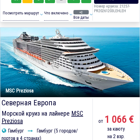
Номер круиза: 21257-
PR20261203LEHLEH
+2
Посмотреть маршрут
Что включено
Все даты
MSC Preziosa
Северная Европа
Морской круиз на лайнере
MSC
1 066 €
Preziosa
от
за каюту
Гамбург
Гамбург (5 городов/
на 2 взр.
портов в 4 странах)