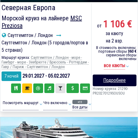
Северная Европа
Морской круиз на лайнере
MSC
1 106 €
Preziosa
от
за каюту
Саутгемптон / Лондон
на 2 взр.
Саутгемптон / Лондон (5 городов/портов в
В стоимость включены:
5 странах)
портовые сборы
360 €
сервисные сборы
Маршрут круиза:
Саутгемптон / Лондон - море -
включены
Гамбург - море - Зеебрюгге / Брюссель - Роттердам -
все каюты
Гавр / Париж - Саутгемптон / Лондон
29.01.2027 - 05.02.2027
7 ночей
Подробнее
Номер круиза: 21290-
PR20270129SOUSOU
+11
Посмотреть маршрут
Что включено
Все даты