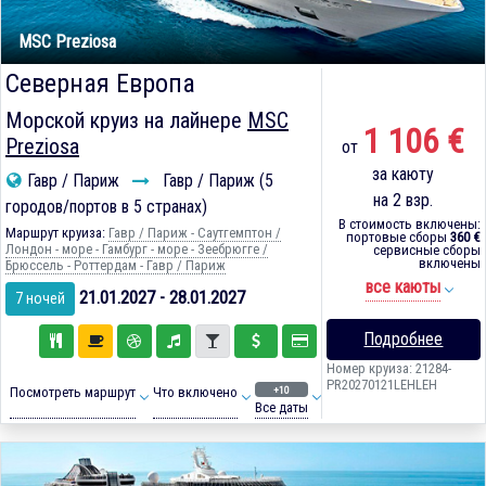
MSC Preziosa
Северная Европа
Морской круиз на лайнере
MSC
1 106 €
Preziosa
от
за каюту
Гавр / Париж
Гавр / Париж (5
на 2 взр.
городов/портов в 5 странах)
В стоимость включены:
Маршрут круиза:
Гавр / Париж - Саутгемптон /
портовые сборы
360 €
Лондон - море - Гамбург - море - Зеебрюгге /
сервисные сборы
включены
Брюссель - Роттердам - Гавр / Париж
все каюты
21.01.2027 - 28.01.2027
7 ночей
Подробнее
Номер круиза: 21284-
PR20270121LEHLEH
+10
Посмотреть маршрут
Что включено
Все даты