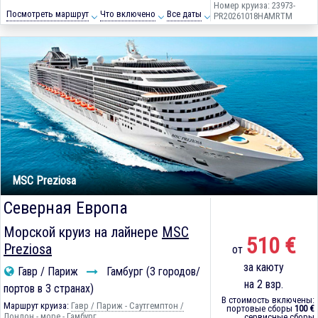
Номер круиза: 23973-
Посмотреть маршрут
Что включено
Все даты
PR20261018HAMRTM
MSC Preziosa
Северная Европа
Морской круиз на лайнере
MSC
510 €
Preziosa
от
за каюту
Гавр / Париж
Гамбург (3 городов/
на 2 взр.
портов в 3 странах)
В стоимость включены:
Маршрут круиза:
Гавр / Париж - Саутгемптон /
портовые сборы
100 €
Лондон - море - Гамбург
сервисные сборы