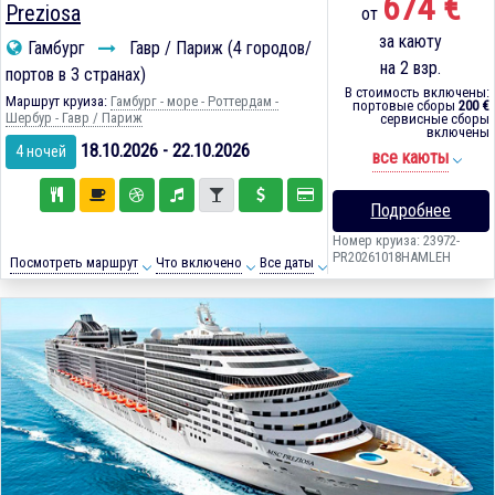
674 €
Preziosa
от
за каюту
Гамбург
Гавр / Париж (4 городов/
на 2 взр.
портов в 3 странах)
В стоимость включены:
Маршрут круиза:
Гамбург - море - Роттердам -
портовые сборы
200 €
Шербур - Гавр / Париж
сервисные сборы
включены
18.10.2026 - 22.10.2026
4 ночей
все каюты
Подробнее
Номер круиза: 23972-
PR20261018HAMLEH
Посмотреть маршрут
Что включено
Все даты