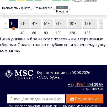
PR20270108SOUSOU
+11
Посмотреть маршрут
Что включено
Все даты
<
1-
21-
41-
61-
81-
101-
121-
>
20
40
60
80
100
120
133
Цена указана в € за каюту с портовыми и сервисными
сборами. Оплата только в рублях по внутреннему курсу
компании.
Курс компании на 08.08.2026
- 99.58 руб/€
499
+7 (
) 404 09 55
отдел продаж
Подписаться
Лучшие предложения, скидки, акции мы рассылаем не чаще 1