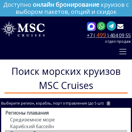
Доступно
онлайн бронирование
круизов с
выбором пакетов, опций и скидок
499
+7 (
) 404 09 55
отдел продаж
Поиск морских круизов
MSC Cruises
Выберите регион, корабль, порт отправления (до 5 шт)
?