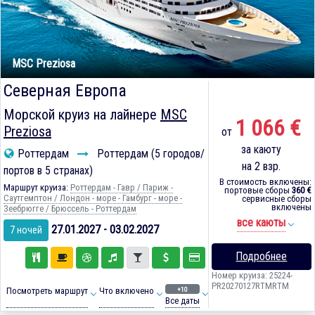
MSC Preziosa
Северная Европа
Морской круиз на лайнере
MSC
1 066 €
Preziosa
от
за каюту
Роттердам
Роттердам (5 городов/
на 2 взр.
портов в 5 странах)
В стоимость включены:
Маршрут круиза:
Роттердам - Гавр / Париж -
портовые сборы
360 €
Саутгемптон / Лондон - море - Гамбург - море -
сервисные сборы
включены
Зеебрюгге / Брюссель - Роттердам
все каюты
27.01.2027 - 03.02.2027
7 ночей
Подробнее
Номер круиза: 25224-
PR20270127RTMRTM
+10
Посмотреть маршрут
Что включено
Все даты