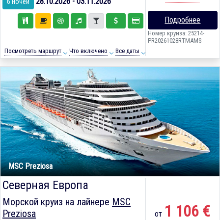
28.10.2026 - 03.11.2026
6 ночей
Подробнее
Номер круиза: 25214-
PR20261028RTMAMS
Посмотреть маршрут
Что включено
Все даты
MSC Preziosa
Северная Европа
Морской круиз на лайнере
MSC
1 106 €
Preziosa
от