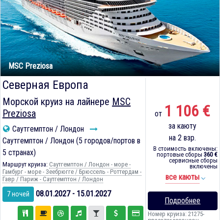
MSC Preziosa
Северная Европа
Морской круиз на лайнере
MSC
1 106 €
Preziosa
от
за каюту
Саутгемптон / Лондон
на 2 взр.
Саутгемптон / Лондон (5 городов/портов в
В стоимость включены:
5 странах)
портовые сборы
360 €
сервисные сборы
Маршрут круиза:
Саутгемптон / Лондон - море -
включены
Гамбург - море - Зеебрюгге / Брюссель - Роттердам -
все каюты
Гавр / Париж - Саутгемптон / Лондон
08.01.2027 - 15.01.2027
7 ночей
Подробнее
Номер круиза: 21275-