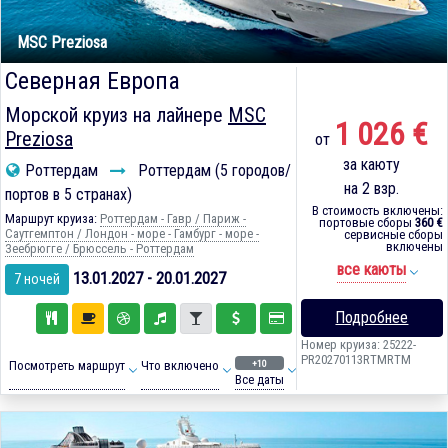
MSC Preziosa
Северная Европа
Морской круиз на лайнере
MSC
1 026 €
Preziosa
от
за каюту
Роттердам
Роттердам (5 городов/
на 2 взр.
портов в 5 странах)
В стоимость включены:
Маршрут круиза:
Роттердам - Гавр / Париж -
портовые сборы
360 €
Саутгемптон / Лондон - море - Гамбург - море -
сервисные сборы
включены
Зеебрюгге / Брюссель - Роттердам
все каюты
13.01.2027 - 20.01.2027
7 ночей
Подробнее
Номер круиза: 25222-
PR20270113RTMRTM
+10
Посмотреть маршрут
Что включено
Все даты