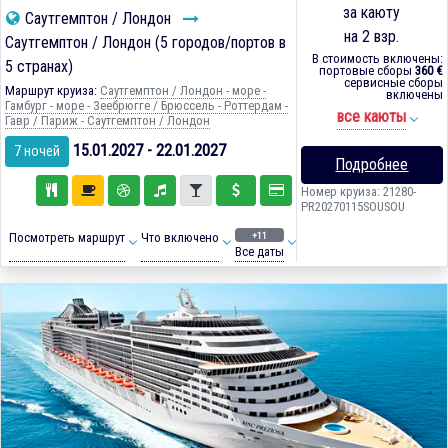
за каюту
Саутгемптон / Лондон
на 2 взр.
Саутгемптон / Лондон (5 городов/портов в
В стоимость включены:
5 странах)
портовые сборы
360 €
сервисные сборы
Маршрут круиза:
Саутгемптон / Лондон - море -
включены
Гамбург - море - Зеебрюгге / Брюссель - Роттердам -
все каюты
Гавр / Париж - Саутгемптон / Лондон
15.01.2027 - 22.01.2027
7 ночей
Подробнее
Номер круиза: 21280-
PR20270115SOUSOU
+11
Посмотреть маршрут
Что включено
Все даты