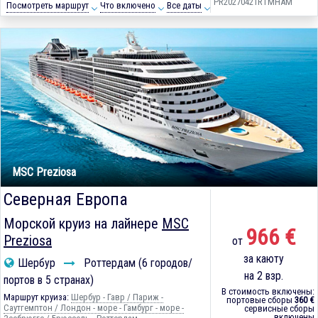
PR20270421RTMHAM
Посмотреть маршрут
Что включено
Все даты
MSC Preziosa
Северная Европа
Морской круиз на лайнере
MSC
966 €
Preziosa
от
за каюту
Шербур
Роттердам (6 городов/
на 2 взр.
портов в 5 странах)
В стоимость включены:
Маршрут круиза:
Шербур - Гавр / Париж -
портовые сборы
360 €
Саутгемптон / Лондон - море - Гамбург - море -
сервисные сборы
включены