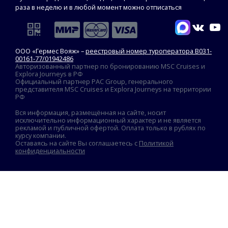
раза в неделю и в любой момент можно отписаться
ООО «Гермес Вояж» –
реестровый номер туроператора В031-
00161-77/01942486
Авторизованный партнер по бронированию MSC Cruises и
Explora Journeys в РФ
Официальный партнер PAC Group, генерального
представителя MSC Cruises и Explora Journeys на территории
РФ
Вся информация, размещённая на сайте, носит
исключительно информационный характер и не является
рекламой и публичной офертой. Оплата только в рублях по
курсу компании.
Оставаясь на сайте Вы соглашаетесь с
Политикой
конфиденциальности