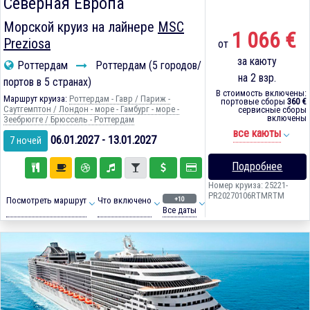
Северная Европа
Морской круиз на лайнере
MSC
1 066 €
Preziosa
от
за каюту
Роттердам
Роттердам (5 городов/
на 2 взр.
портов в 5 странах)
В стоимость включены:
Маршрут круиза:
Роттердам - Гавр / Париж -
портовые сборы
360 €
Саутгемптон / Лондон - море - Гамбург - море -
сервисные сборы
включены
Зеебрюгге / Брюссель - Роттердам
все каюты
06.01.2027 - 13.01.2027
7 ночей
Подробнее
Номер круиза: 25221-
PR20270106RTMRTM
+10
Посмотреть маршрут
Что включено
Все даты