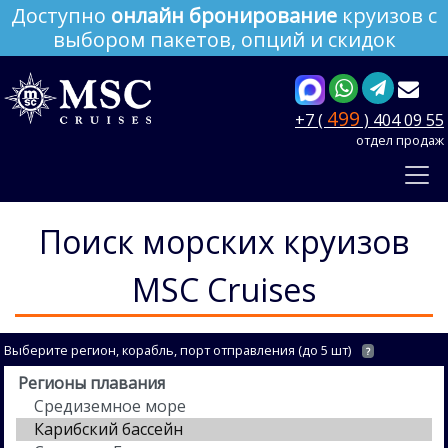
Доступно
онлайн бронирование
круизов с
выбором пакетов, опций и скидок
499
+7 (
) 404 09 55
отдел продаж
Поиск морских круизов
MSC Cruises
Выберите регион, корабль, порт отправления (до 5 шт)
?