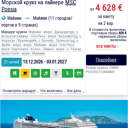
Морской круиз на лайнере
MSC
4 628 €
Poesia
от
за каюту
Майами
Майами (11 городов/
на 2 взр.
портов в 9 странах)
В стоимость включены:
Маршрут круиза:
Майами - море - Джорджтаун, о.
портовые сборы
600 €
Большой Кайман - Очо-Риос - море - Виллемстад, о.
сервисные сборы
включены
Кюрасао - Кралендейк, о. Бонэйр - Ораньестад, о.
Аруба - море - море - Майами - море - Очо-Риос -
все каюты
море - Картахена - Колон - Лимон - море - о. Роатан -
Белиз-Сити - море - Майами
Подробнее
13.12.2026 - 03.01.2027
21 ночей
Номер круиза: 20896-
PO20261213MIAMI1
Посмотреть маршрут
Что включено
Все даты