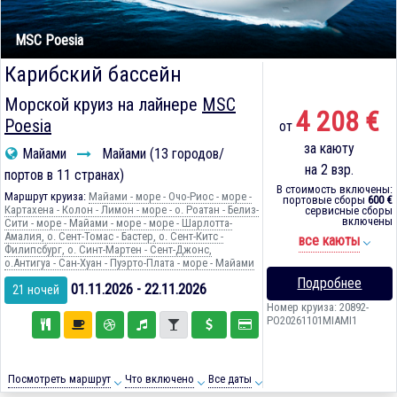
MSC Poesia
Карибский бассейн
Морской круиз на лайнере
MSC
4 208 €
Poesia
от
за каюту
Майами
Майами (13 городов/
на 2 взр.
портов в 11 странах)
В стоимость включены:
Маршрут круиза:
Майами - море - Очо-Риос - море -
портовые сборы
600 €
Картахена - Колон - Лимон - море - о. Роатан - Белиз-
сервисные сборы
включены
Сити - море - Майами - море - море - Шарлотта-
Амалия, о. Сент-Томас - Бастер, о. Сент-Китс -
все каюты
Филипсбург, о. Синт-Мартен - Сент-Джонс,
о.Антигуа - Сан-Хуан - Пуэрто-Плата - море - Майами
Подробнее
01.11.2026 - 22.11.2026
21 ночей
Номер круиза: 20892-
PO20261101MIAMI1
Посмотреть маршрут
Что включено
Все даты