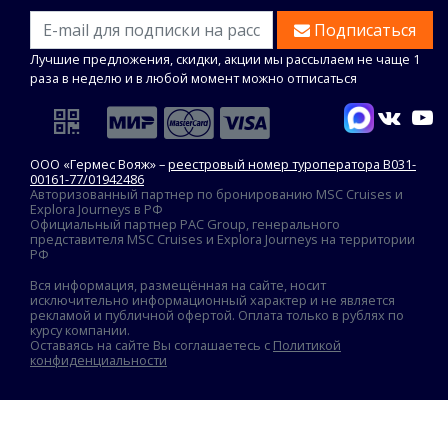
Подписаться
Лучшие предложения, скидки, акции мы рассылаем не чаще 1
раза в неделю и в любой момент можно отписаться
ООО «Гермес Вояж» –
реестровый номер туроператора В031-
00161-77/01942486
Авторизованный партнер по бронированию MSC Cruises и
Explora Journeys в РФ
Официальный партнер PAC Group, генерального
представителя MSC Cruises и Explora Journeys на территории
РФ
Вся информация, размещённая на сайте, носит
исключительно информационный характер и не является
рекламой и публичной офертой. Оплата только в рублях по
курсу компании.
Оставаясь на сайте Вы соглашаетесь с
Политикой
конфиденциальности