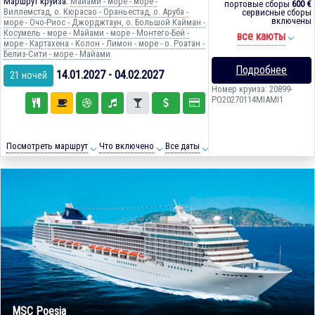
Маршрут круиза:
Майами - море - море -
портовые сборы
600 €
Виллемстад, о. Кюрасао - Ораньестад, о. Аруба -
сервисные сборы
включены
море - Очо-Риос - Джорджтаун, о. Большой Кайман -
Косумель - море - Майами - море - Монтего-Бей -
все каюты
море - Картахена - Колон - Лимон - море - о. Роатан -
Белиз-Сити - море - Майами
Подробнее
14.01.2027 - 04.02.2027
21 ночей
Номер круиза: 20899-
PO20270114MIAMI1
Посмотреть маршрут
Что включено
Все даты
MSC Poesia