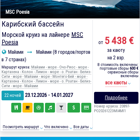
MSC Poesia
Карибский бассейн
Морской круиз на лайнере
MSC
5 438 €
Poesia
от
за каюту
Майами
Майами (8 городов/портов
на 2 взр.
в 7 странах)
В стоимость включены:
Маршрут круиза:
Майами - море - Очо-Риос - море -
портовые сборы
600 €
Картахена - Колон - Лимон - море - о. Роатан - Белиз-
сервисные сборы
включены
Сити - море - Майами - море - Монтего-Бей - море -
Картахена - Колон - Лимон - море - о. Роатан - Белиз-
все каюты
Сити - море - Майами
23.12.2026 - 14.01.2027
22 ночей
Подробнее
Номер круиза: 20897-
PO20261223MIAMI1
Посмотреть маршрут
Что включено
Все даты