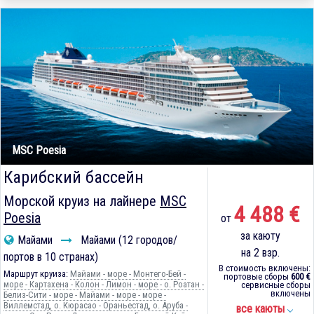
MSC Poesia
Карибский бассейн
Морской круиз на лайнере
MSC
4 488 €
Poesia
от
за каюту
Майами
Майами (12 городов/
на 2 взр.
портов в 10 странах)
В стоимость включены:
Маршрут круиза:
Майами - море - Монтего-Бей -
портовые сборы
600 €
море - Картахена - Колон - Лимон - море - о. Роатан -
сервисные сборы
включены
Белиз-Сити - море - Майами - море - море -
Виллемстад, о. Кюрасао - Ораньестад, о. Аруба -
все каюты