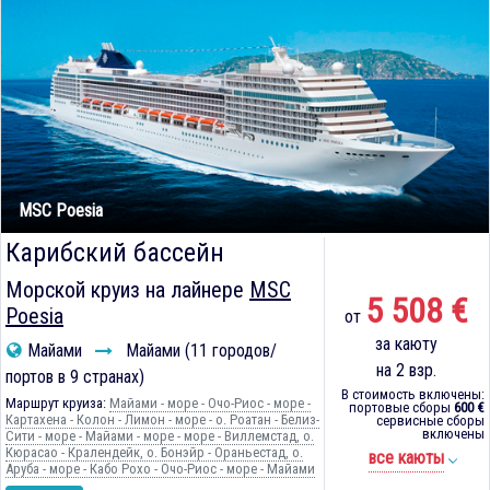
MSC Poesia
Карибский бассейн
Морской круиз на лайнере
MSC
5 508 €
Poesia
от
за каюту
Майами
Майами (11 городов/
на 2 взр.
портов в 9 странах)
В стоимость включены:
Маршрут круиза:
Майами - море - Очо-Риос - море -
портовые сборы
600 €
Картахена - Колон - Лимон - море - о. Роатан - Белиз-
сервисные сборы
включены
Сити - море - Майами - море - море - Виллемстад, о.
Кюрасао - Кралендейк, о. Бонэйр - Ораньестад, о.
все каюты
Аруба - море - Кабо Рохо - Очо-Риос - море - Майами