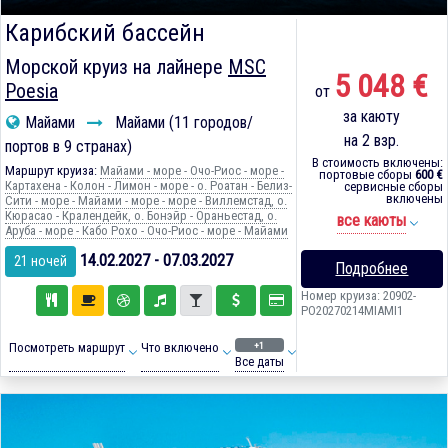
Карибский бассейн
Морской круиз на лайнере
MSC
5 048 €
Poesia
от
за каюту
Майами
Майами (11 городов/
на 2 взр.
портов в 9 странах)
В стоимость включены:
Маршрут круиза:
Майами - море - Очо-Риос - море -
портовые сборы
600 €
Картахена - Колон - Лимон - море - о. Роатан - Белиз-
сервисные сборы
включены
Сити - море - Майами - море - море - Виллемстад, о.
Кюрасао - Кралендейк, о. Бонэйр - Ораньестад, о.
все каюты
Аруба - море - Кабо Рохо - Очо-Риос - море - Майами
14.02.2027 - 07.03.2027
21 ночей
Подробнее
Номер круиза: 20902-
PO20270214MIAMI1
+1
Посмотреть маршрут
Что включено
Все даты