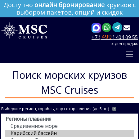
Доступно
онлайн бронирование
круизов с
выбором пакетов, опций и скидок
499
+7 (
) 404 09 55
отдел продаж
Поиск морских круизов
MSC Cruises
Выберите регион, корабль, порт отправления (до 5 шт)
?