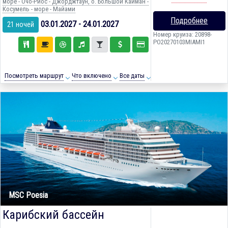
море - Очо-Риос - Джорджтаун, о. Большой Кайман -
Косумель - море - Майами
Подробнее
03.01.2027 - 24.01.2027
21 ночей
Номер круиза: 20898-
PO20270103MIAMI1
Посмотреть маршрут
Что включено
Все даты
MSC Poesia
Карибский бассейн