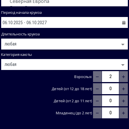
Период начала круиза
Длительность круиза
Категория каюты
−
+
Взрослых
−
+
Детей (от 12 до 18 лет)
−
+
Детей (от 2 до 11 лет)
−
+
Младенец (до 2 лет)