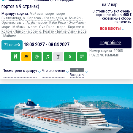
на 2 взр.
портов в 9 странах)
В стоимость включены:
Маршрут круиза:
Майами - море - море -
портовые сборы
600 €
Виллемстад, о. Кюрасао - Кралендейк, о. Бонэйр -
сервисные сборы
включены
Ораньестад, о. Аруба - море - Кабо Рохо - Очо-Риос -
море - Майами - море - Очо-Риос - море - Картахена -
все каюты
Колон - Лимон - море - о. Роатан - Белиз-Сити - море
- Майами
Подробнее
18.03.2027 - 08.04.2027
21 ночей
Номер круиза: 20905-
PO20270318MIAMI1
+1
Посмотреть маршрут
Что включено
Все даты