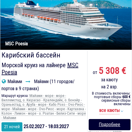
MSC Poesia
Карибский бассейн
Морской круиз на лайнере
MSC
5 308 €
Poesia
от
за каюту
Майами
Майами (11 городов/
на 2 взр.
портов в 9 странах)
В стоимость включены:
Маршрут круиза:
Майами - море - море -
портовые сборы
600 €
Виллемстад, о. Кюрасао - Кралендейк, о. Бонэйр -
сервисные сборы
включены
Ораньестад, о. Аруба - море - Кабо Рохо - Очо-Риос -
море - Майами - море - Очо-Риос - море - Картахена -
все каюты
Колон - Лимон - море - о. Роатан - Белиз-Сити - море
- Майами
Подробнее
25.02.2027 - 18.03.2027
21 ночей