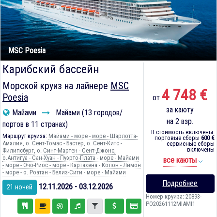
MSC Poesia
Карибский бассейн
Морской круиз на лайнере
MSC
4 748 €
Poesia
от
за каюту
Майами
Майами (13 городов/
на 2 взр.
портов в 11 странах)
В стоимость включены:
Маршрут круиза:
Майами - море - море - Шарлотта-
портовые сборы
600 €
Амалия, о. Сент-Томас - Бастер, о. Сент-Китс -
сервисные сборы
включены
Филипсбург, о. Синт-Мартен - Сент-Джонс,
о.Антигуа - Сан-Хуан - Пуэрто-Плата - море - Майами
все каюты
- море - Очо-Риос - море - Картахена - Колон - Лимон
- море - о. Роатан - Белиз-Сити - море - Майами
Подробнее
12.11.2026 - 03.12.2026
21 ночей
Номер круиза: 20893-
PO20261112MIAMI1