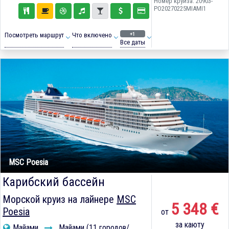
Номер круиза: 20903-
PO20270225MIAMI1
+1
Посмотреть маршрут
Что включено
Все даты
MSC Poesia
Карибский бассейн
Морской круиз на лайнере
MSC
5 348 €
Poesia
от
за каюту
Майами
Майами (11 городов/