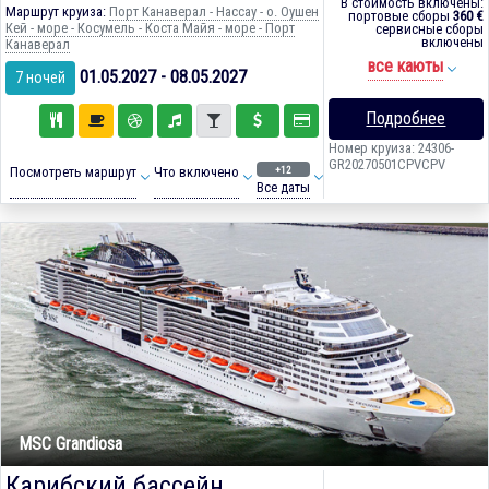
В стоимость включены:
Маршрут круиза:
Порт Канаверал - Нассау - о. Оушен
портовые сборы
360 €
Кей - море - Косумель - Коста Майя - море - Порт
сервисные сборы
включены
Канаверал
все каюты
01.05.2027 - 08.05.2027
7 ночей
Подробнее
Номер круиза: 24306-
GR20270501CPVCPV
+12
Посмотреть маршрут
Что включено
Все даты
MSC Grandiosa
Карибский бассейн