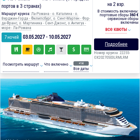
на 2 взр.
портов в 3 странах)
В стоимость включены:
Маршрут круиза:
Ла-Романа - о. Каталина - о.
портовые сборы
360 €
Верджин-Горда - Филипсбург, о. Синт-Мартен - Фор-
сервисные сборы
включены
де-Франс, о. Мартиника - Сент-Джонс, о.Антигуа -
море - Ла-Романа
все каюты
03.05.2027 - 10.05.2027
7 ночей
Подробнее
Номер круиза: 22255-
OX20270503LRMLRM
+14
Посмотреть маршрут
Что включено
Все даты