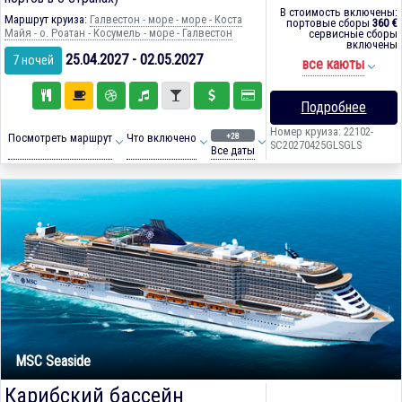
В стоимость включены:
Маршрут круиза:
Галвестон - море - море - Коста
портовые сборы
360 €
Майя - о. Роатан - Косумель - море - Галвестон
сервисные сборы
включены
25.04.2027 - 02.05.2027
7 ночей
все каюты
Подробнее
Номер круиза: 22102-
+28
Посмотреть маршрут
Что включено
SC20270425GLSGLS
Все даты
MSC Seaside
Карибский бассейн