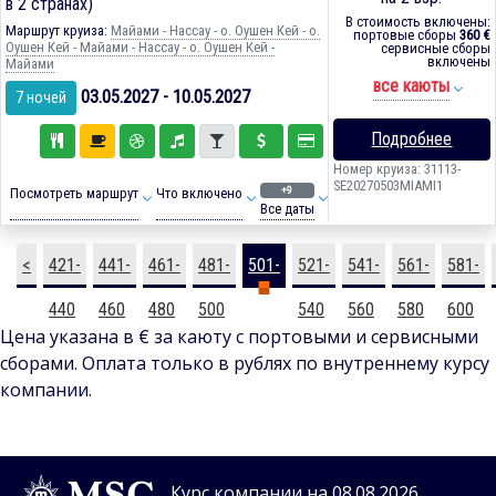
в 2 странах)
В стоимость включены:
Маршрут круиза:
Майами - Нассау - о. Оушен Кей - о.
портовые сборы
360 €
Оушен Кей - Майами - Нассау - о. Оушен Кей -
сервисные сборы
включены
Майами
все каюты
03.05.2027 - 10.05.2027
7 ночей
Подробнее
Номер круиза: 31113-
SE20270503MIAMI1
+9
Посмотреть маршрут
Что включено
Все даты
<
421-
441-
461-
481-
501-
521-
541-
561-
581-
440
460
480
500
520
540
560
580
600
Цена указана в € за каюту с портовыми и сервисными
сборами. Оплата только в рублях по внутреннему курсу
компании.
Курс компании на 08.08.2026