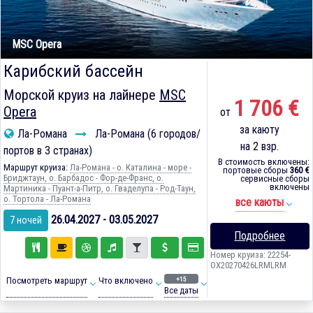
MSC Opera
Карибский бассейн
Морской круиз на лайнере
MSC
1 706 €
Opera
от
за каюту
Ла-Романа
Ла-Романа (6 городов/
на 2 взр.
портов в 3 странах)
В стоимость включены:
Маршрут круиза:
Ла-Романа - о. Каталина - море -
портовые сборы
360 €
Бриджтаун, о. Барбадос - Фор-де-Франс, о.
сервисные сборы
включены
Мартиника - Пуант-а-Питр, о. Гваделупа - Род-Таун,
о. Тортола - Ла-Романа
все каюты
26.04.2027 - 03.05.2027
7 ночей
Подробнее
Номер круиза: 22254-
OX20270426LRMLRM
+15
Посмотреть маршрут
Что включено
Все даты