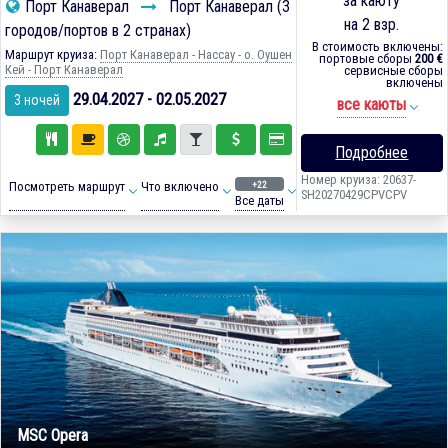
за каюту
Порт Канаверал
Порт Канаверал (3
на 2 взр.
городов/портов в 2 странах)
В стоимость включены:
Маршрут круиза:
Порт Канаверал - Нассау - о. Оушен
портовые сборы
200 €
Кей - Порт Канаверал
сервисные сборы
включены
29.04.2027 - 02.05.2027
3 ночей
все каюты
Подробнее
Номер круиза: 20637-
+22
Посмотреть маршрут
Что включено
SH20270429CPVCPV
Все даты
MSC Opera