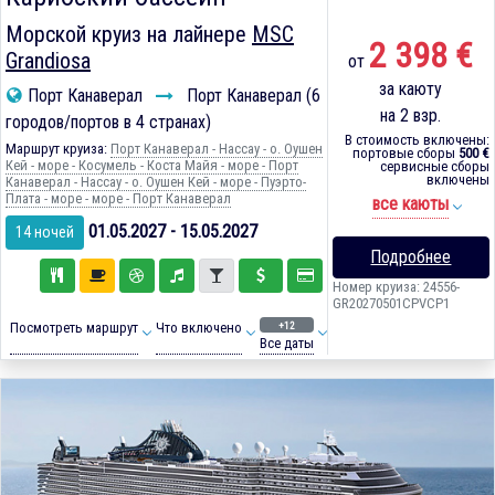
Морской круиз на лайнере
MSC
2 398 €
Grandiosa
от
за каюту
Порт Канаверал
Порт Канаверал (6
на 2 взр.
городов/портов в 4 странах)
В стоимость включены:
Маршрут круиза:
Порт Канаверал - Нассау - о. Оушен
портовые сборы
500 €
Кей - море - Косумель - Коста Майя - море - Порт
сервисные сборы
включены
Канаверал - Нассау - о. Оушен Кей - море - Пуэрто-
Плата - море - море - Порт Канаверал
все каюты
01.05.2027 - 15.05.2027
14 ночей
Подробнее
Номер круиза: 24556-
GR20270501CPVCP1
+12
Посмотреть маршрут
Что включено
Все даты