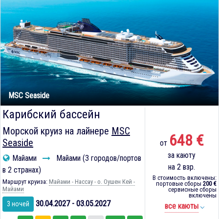
MSC Seaside
Карибский бассейн
Морской круиз на лайнере
MSC
648 €
Seaside
от
за каюту
Майами
Майами (3 городов/портов
на 2 взр.
в 2 странах)
В стоимость включены:
Маршрут круиза:
Майами - Нассау - о. Оушен Кей -
портовые сборы
200 €
Майами
сервисные сборы
включены
30.04.2027 - 03.05.2027
3 ночей
все каюты