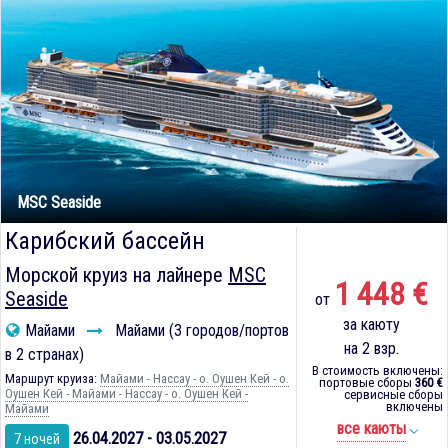
MSC Seaside
Карибский бассейн
Морской круиз на лайнере
MSC
1 448 €
Seaside
от
за каюту
Майами
Майами (3 городов/портов
на 2 взр.
в 2 странах)
В стоимость включены:
Маршрут круиза:
Майами - Нассау - о. Оушен Кей - о.
портовые сборы
360 €
Оушен Кей - Майами - Нассау - о. Оушен Кей -
сервисные сборы
включены
Майами
все каюты
26.04.2027 - 03.05.2027
7 ночей