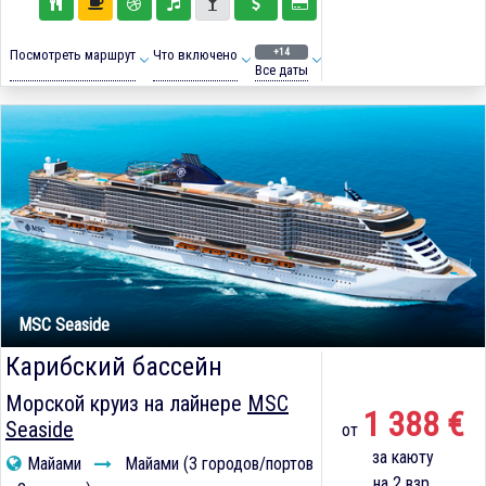
+14
Посмотреть маршрут
Что включено
Все даты
MSC Seaside
Карибский бассейн
Морской круиз на лайнере
MSC
1 388 €
Seaside
от
за каюту
Майами
Майами (3 городов/портов
на 2 взр.