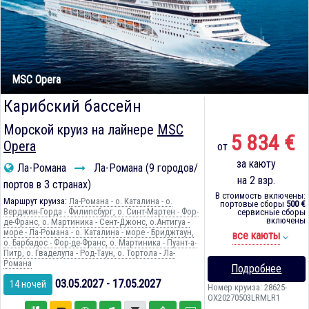
MSC Opera
Карибский бассейн
Морской круиз на лайнере
MSC
5 834 €
Opera
от
за каюту
Ла-Романа
Ла-Романа (9 городов/
на 2 взр.
портов в 3 странах)
В стоимость включены:
Маршрут круиза:
Ла-Романа - о. Каталина - о.
портовые сборы
500 €
Верджин-Горда - Филипсбург, о. Синт-Мартен - Фор-
сервисные сборы
включены
де-Франс, о. Мартиника - Сент-Джонс, о.Антигуа -
море - Ла-Романа - о. Каталина - море - Бриджтаун,
все каюты
о. Барбадос - Фор-де-Франс, о. Мартиника - Пуант-а-
Питр, о. Гваделупа - Род-Таун, о. Тортола - Ла-
Романа
Подробнее
03.05.2027 - 17.05.2027
14 ночей
Номер круиза: 28625-
OX20270503LRMLR1