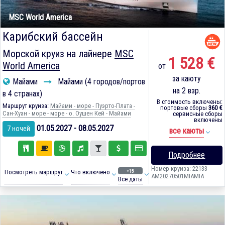
MSC World America
Карибский бассейн
Морской круиз на лайнере
MSC
1 528 €
World America
от
за каюту
Майами
Майами (4 городов/портов
на 2 взр.
в 4 странах)
В стоимость включены:
Маршрут круиза:
Майами - море - Пуэрто-Плата -
портовые сборы
360 €
Сан-Хуан - море - море - о. Оушен Кей - Майами
сервисные сборы
включены
01.05.2027 - 08.05.2027
7 ночей
все каюты
Подробнее
Номер круиза: 22133-
+15
Посмотреть маршрут
Что включено
AM20270501MIAMIA
Все даты