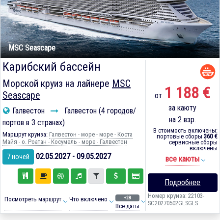
MSC Seascape
Карибский бассейн
Морской круиз на лайнере
MSC
1 188 €
Seascape
от
за каюту
Галвестон
Галвестон (4 городов/
на 2 взр.
портов в 3 странах)
В стоимость включены:
Маршрут круиза:
Галвестон - море - море - Коста
портовые сборы
360 €
Майя - о. Роатан - Косумель - море - Галвестон
сервисные сборы
включены
02.05.2027 - 09.05.2027
7 ночей
все каюты
Подробнее
Номер круиза: 22103-
+28
Посмотреть маршрут
Что включено
SC20270502GLSGLS
Все даты