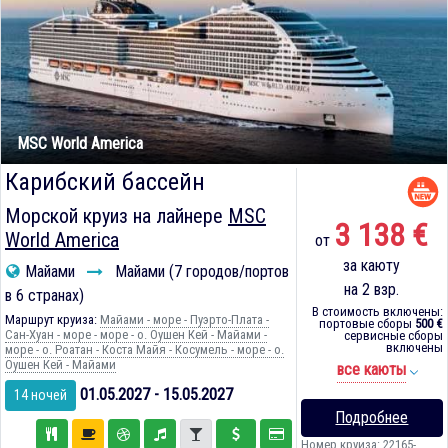
MSC World America
Карибский бассейн
Морской круиз на лайнере
MSC
3 138 €
World America
от
за каюту
Майами
Майами (7 городов/портов
на 2 взр.
в 6 странах)
В стоимость включены:
Маршрут круиза:
Майами - море - Пуэрто-Плата -
портовые сборы
500 €
Сан-Хуан - море - море - о. Оушен Кей - Майами -
сервисные сборы
включены
море - о. Роатан - Коста Майя - Косумель - море - о.
Оушен Кей - Майами
все каюты
01.05.2027 - 15.05.2027
14 ночей
Подробнее
Номер круиза: 22165-