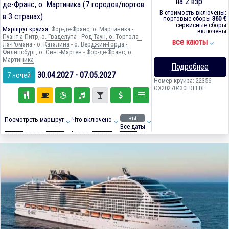
на 2 взр.
де-Франс, о. Мартиника (7 городов/портов
В стоимость включены:
в 3 странах)
портовые сборы
360 €
сервисные сборы
Маршрут круиза:
Фор-де-Франс, о. Мартиника -
включены
Пуант-а-Питр, о. Гваделупа - Род-Таун, о. Тортола -
все каюты
Ла-Романа - о. Каталина - о. Верджин-Горда -
Филипсбург, о. Синт-Мартен - Фор-де-Франс, о.
Мартиника
Подробнее
30.04.2027 - 07.05.2027
7 ночей
Номер круиза: 22356-
OX20270430FDFFDF
+14
Посмотреть маршрут
Что включено
Все даты