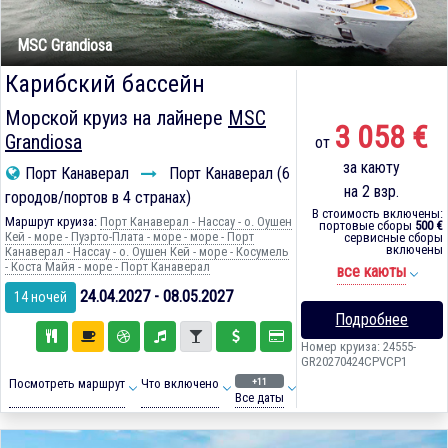
MSC Grandiosa
Карибский бассейн
Морской круиз на лайнере
MSC
3 058 €
Grandiosa
от
за каюту
Порт Канаверал
Порт Канаверал (6
на 2 взр.
городов/портов в 4 странах)
В стоимость включены:
Маршрут круиза:
Порт Канаверал - Нассау - о. Оушен
портовые сборы
500 €
Кей - море - Пуэрто-Плата - море - море - Порт
сервисные сборы
включены
Канаверал - Нассау - о. Оушен Кей - море - Косумель
- Коста Майя - море - Порт Канаверал
все каюты
24.04.2027 - 08.05.2027
14 ночей
Подробнее
Номер круиза: 24555-
GR20270424CPVCP1
+11
Посмотреть маршрут
Что включено
Все даты