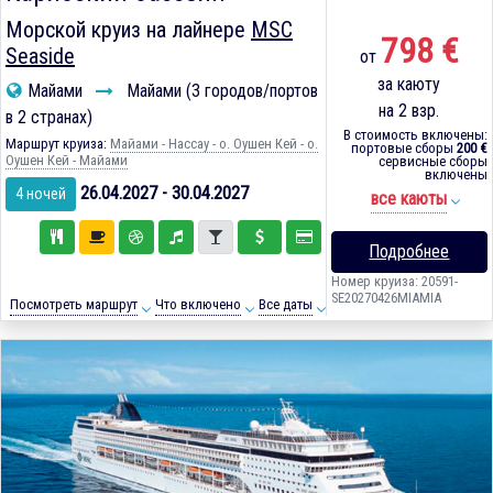
Морской круиз на лайнере
MSC
798 €
Seaside
от
за каюту
Майами
Майами (3 городов/портов
на 2 взр.
в 2 странах)
В стоимость включены:
Маршрут круиза:
Майами - Нассау - о. Оушен Кей - о.
портовые сборы
200 €
Оушен Кей - Майами
сервисные сборы
включены
26.04.2027 - 30.04.2027
4 ночей
все каюты
Подробнее
Номер круиза: 20591-
SE20270426MIAMIA
Посмотреть маршрут
Что включено
Все даты