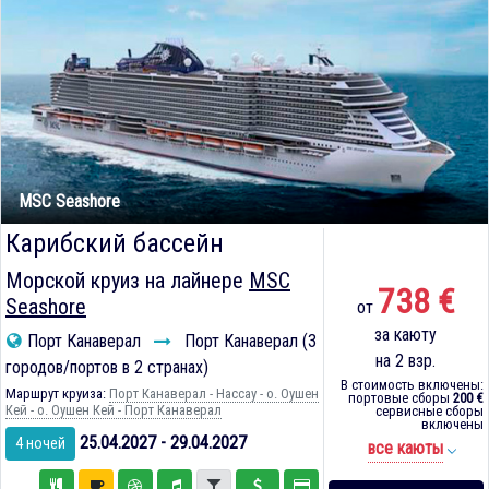
MSC Seashore
Карибский бассейн
Морской круиз на лайнере
MSC
738 €
Seashore
от
за каюту
Порт Канаверал
Порт Канаверал (3
на 2 взр.
городов/портов в 2 странах)
В стоимость включены:
Маршрут круиза:
Порт Канаверал - Нассау - о. Оушен
портовые сборы
200 €
Кей - о. Оушен Кей - Порт Канаверал
сервисные сборы
включены
25.04.2027 - 29.04.2027
4 ночей
все каюты