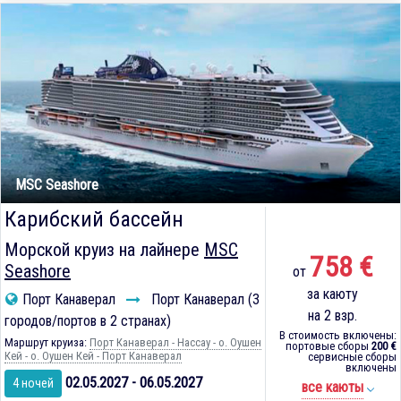
MSC Seashore
Карибский бассейн
Морской круиз на лайнере
MSC
758 €
Seashore
от
за каюту
Порт Канаверал
Порт Канаверал (3
на 2 взр.
городов/портов в 2 странах)
В стоимость включены:
Маршрут круиза:
Порт Канаверал - Нассау - о. Оушен
портовые сборы
200 €
Кей - о. Оушен Кей - Порт Канаверал
сервисные сборы
включены
02.05.2027 - 06.05.2027
4 ночей
все каюты