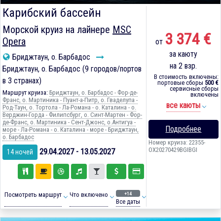
Карибский бассейн
Морской круиз на лайнере
MSC
3 374 €
Opera
от
за каюту
Бриджтаун, о. Барбадос
на 2 взр.
Бриджтаун, о. Барбадос (9 городов/портов
В стоимость включены:
в 3 странах)
портовые сборы
500 €
сервисные сборы
Маршрут круиза:
Бриджтаун, о. Барбадос - Фор-де-
включены
Франс, о. Мартиника - Пуант-а-Питр, о. Гваделупа -
все каюты
Род-Таун, о. Тортола - Ла-Романа - о. Каталина - о.
Верджин-Горда - Филипсбург, о. Синт-Мартен - Фор-
де-Франс, о. Мартиника - Сент-Джонс, о.Антигуа -
Подробнее
море - Ла-Романа - о. Каталина - море - Бриджтаун,
о. Барбадос
Номер круиза: 22355-
OX20270429BGIBGI
29.04.2027 - 13.05.2027
14 ночей
+14
Посмотреть маршрут
Что включено
Все даты