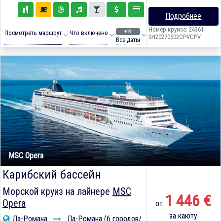
Подробнее
Номер круиза: 24361-
+19
Посмотреть маршрут
Что включено
SH20270502CPVCPV
Все даты
MSC Opera
Карибский бассейн
Морской круиз на лайнере
MSC
1 446 €
Opera
от
за каюту
Ла-Романа
Ла-Романа (6 городов/