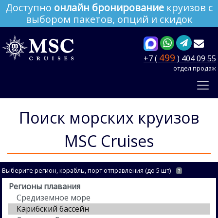
Доступно
онлайн бронирование
круизов с
выбором пакетов, опций и скидок
499
+7 (
) 404 09 55
отдел продаж
Поиск морских круизов
MSC Cruises
Выберите регион, корабль, порт отправления (до 5 шт)
?