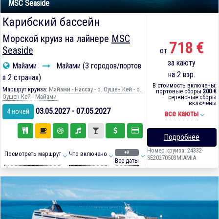
MSC Seaside
Карибский бассейн
Морской круиз на лайнере
MSC
718 €
Seaside
от
за каюту
Майами
Майами (3 городов/портов
на 2 взр.
в 2 странах)
В стоимость включены:
Маршрут круиза:
Майами - Нассау - о. Оушен Кей - о.
портовые сборы
200 €
Оушен Кей - Майами
сервисные сборы
включены
03.05.2027 - 07.05.2027
4 ночей
все каюты
Подробнее
Номер круиза: 24332-
+9
Посмотреть маршрут
Что включено
SE20270503MIAMIA
Все даты