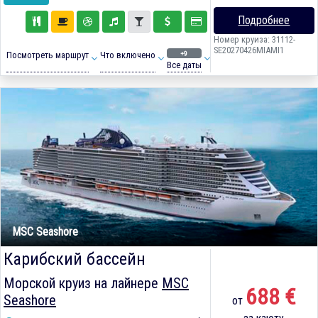
Подробнее
Номер круиза: 31112-
SE20270426MIAMI1
+9
Посмотреть маршрут
Что включено
Все даты
MSC Seashore
Карибский бассейн
Морской круиз на лайнере
MSC
688 €
Seashore
от