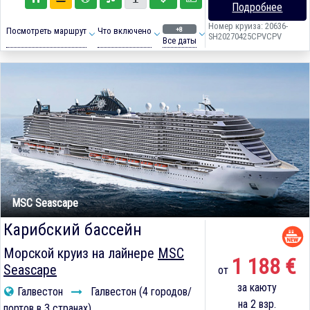
Подробнее
Номер круиза: 20636-
+8
Посмотреть маршрут
Что включено
SH20270425CPVCPV
Все даты
MSC Seascape
Карибский бассейн
Морской круиз на лайнере
MSC
1 188 €
Seascape
от
за каюту
Галвестон
Галвестон (4 городов/
на 2 взр.
портов в 3 странах)