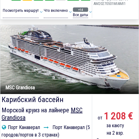
AM20270501MIAMI1
+14
Посмотреть маршрут
Что включено
Все даты
MSC Grandiosa
Карибский бассейн
Морской круиз на лайнере
MSC
1 208 €
Grandiosa
от
за каюту
Порт Канаверал
Порт Канаверал (5
на 2 взр.
городов/портов в 3 странах)