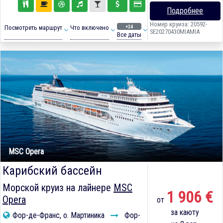
Подробнее
Номер круиза: 20592-
+24
Посмотреть маршрут
Что включено
SE20270430MIAMIA
Все даты
MSC Opera
Карибский бассейн
Морской круиз на лайнере
MSC
1 906 €
Opera
от
за каюту
Фор-де-Франс, о. Мартиника
Фор-