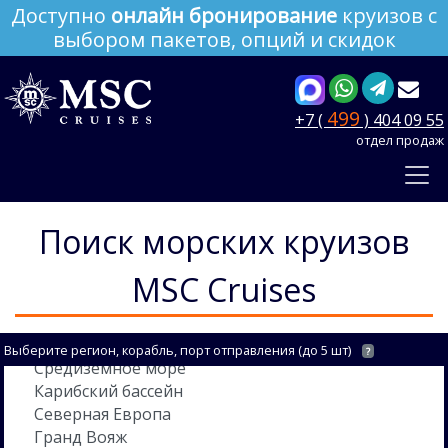
Доступно
онлайн бронирование
круизов с
выбором пакетов, опций и скидок
499
+7 (
) 404 09 55
отдел продаж
Поиск морских круизов
MSC Cruises
Выберите регион, корабль, порт отправления (до 5 шт)
?