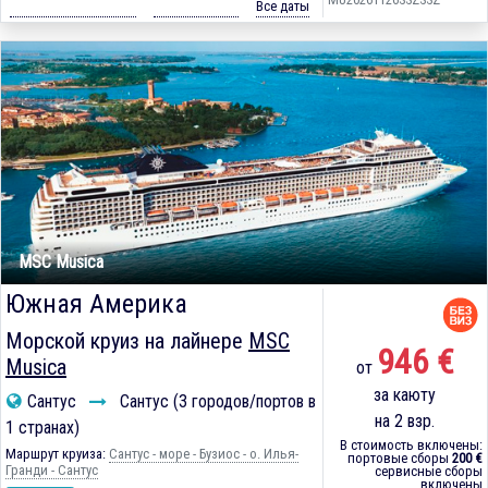
Все даты
MSC Musica
Южная Америка
Морской круиз на лайнере
MSC
946 €
Musica
от
за каюту
Сантус
Сантус (3 городов/портов в
на 2 взр.
1 странах)
В стоимость включены:
Маршрут круиза:
Сантус - море - Бузиос - о. Илья-
портовые сборы
200 €
Гранди - Сантус
сервисные сборы
включены