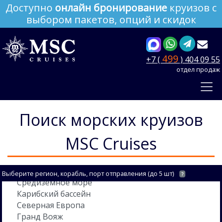
Доступно
онлайн бронирование
круизов с
выбором пакетов, опций и скидок
499
+7 (
) 404 09 55
отдел продаж
Поиск морских круизов
MSC Cruises
Выберите регион, корабль, порт отправления (до 5 шт)
?