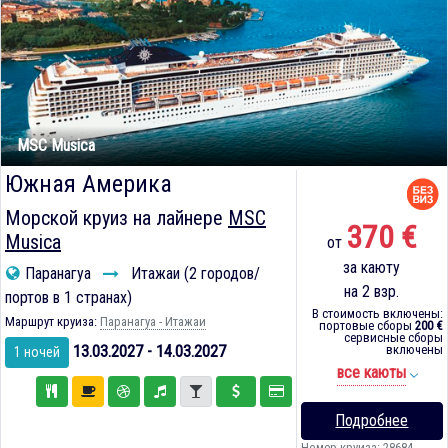
MSC Musica
Южная Америка
Морской круиз на лайнере
MSC
370 €
Musica
от
за каюту
Паранагуа
Итажаи (2 городов/
на 2 взр.
портов в 1 странах)
В стоимость включены:
Маршрут круиза:
Паранагуа - Итажаи
портовые сборы
200 €
сервисные сборы
13.03.2027 - 14.03.2027
включены
1 ночей
все каюты
Подробнее
Номер круиза: 28684-