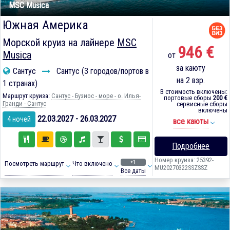
MSC Musica
Южная Америка
Морской круиз на лайнере
MSC
946 €
Musica
от
за каюту
Сантус
Сантус (3 городов/портов в
на 2 взр.
1 странах)
В стоимость включены:
Маршрут круиза:
Сантус - Бузиос - море - о. Илья-
портовые сборы
200 €
Гранди - Сантус
сервисные сборы
включены
22.03.2027 - 26.03.2027
4 ночей
все каюты
Подробнее
Номер круиза: 25392-
+1
Посмотреть маршрут
Что включено
MU20270322SSZSSZ
Все даты