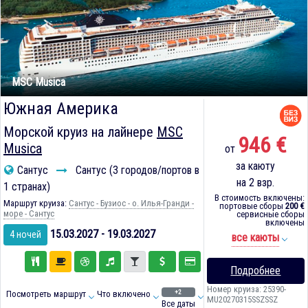
MSC Musica
Южная Америка
Морской круиз на лайнере
MSC
946 €
Musica
от
за каюту
Сантус
Сантус (3 городов/портов в
на 2 взр.
1 странах)
В стоимость включены:
Маршрут круиза:
Сантус - Бузиос - о. Илья-Гранди -
портовые сборы
200 €
море - Сантус
сервисные сборы
включены
15.03.2027 - 19.03.2027
4 ночей
все каюты
Подробнее
Номер круиза: 25390-
+2
Посмотреть маршрут
Что включено
MU20270315SSZSSZ
Все даты