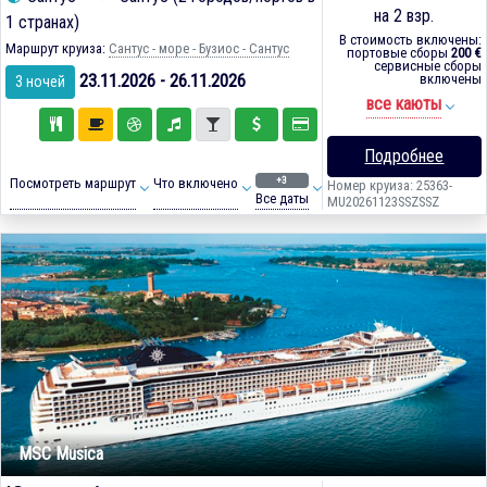
на 2 взр.
1 странах)
В стоимость включены:
Маршрут круиза:
Сантус - море - Бузиос - Сантус
портовые сборы
200 €
сервисные сборы
23.11.2026 - 26.11.2026
включены
3 ночей
все каюты
Подробнее
+3
Посмотреть маршрут
Что включено
Номер круиза: 25363-
Все даты
MU20261123SSZSSZ
MSC Musica