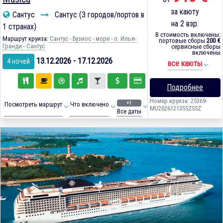
за каюту
Сантус
Сантус (3 городов/портов в
на 2 взр.
1 странах)
В стоимость включены:
Маршрут круиза:
Сантус - Бузиос - море - о. Илья-
портовые сборы
200 €
Гранди - Сантус
сервисные сборы
включены
13.12.2026 - 17.12.2026
4 ночей
все каюты
Подробнее
Номер круиза: 25369-
+1
Посмотреть маршрут
Что включено
MU20261213SSZSSZ
Все даты