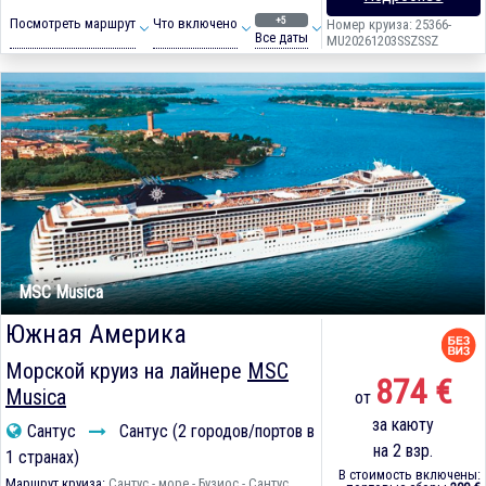
+5
Посмотреть маршрут
Что включено
Номер круиза: 25366-
Все даты
MU20261203SSZSSZ
MSC Musica
Южная Америка
Морской круиз на лайнере
MSC
874 €
Musica
от
за каюту
Сантус
Сантус (2 городов/портов в
на 2 взр.
1 странах)
В стоимость включены:
Маршрут круиза:
Сантус - море - Бузиос - Сантус