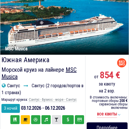
MSC Musica
Южная Америка
Морской круиз на лайнере
MSC
854 €
Musica
от
за каюту
Сантус
Сантус (2 городов/портов в
на 2 взр.
1 странах)
В стоимость включены:
Маршрут круиза:
Сантус - Бузиос - море - Сантус
портовые сборы
200 €
сервисные сборы
03.12.2026 - 06.12.2026
включены
3 ночей
все каюты
Подробнее