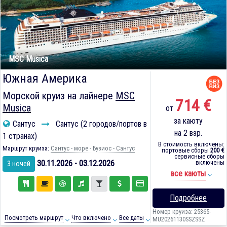
MSC Musica
Южная Америка
Морской круиз на лайнере
MSC
714 €
Musica
от
за каюту
Сантус
Сантус (2 городов/портов в
на 2 взр.
1 странах)
В стоимость включены:
Маршрут круиза:
Сантус - море - Бузиос - Сантус
портовые сборы
200 €
сервисные сборы
30.11.2026 - 03.12.2026
включены
3 ночей
все каюты
Подробнее
Номер круиза: 25365-
Посмотреть маршрут
Что включено
Все даты
MU20261130SSZSSZ