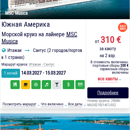
MSC Musica
Южная Америка
Морской круиз на лайнере
MSC
310 €
Musica
от
за каюту
Итажаи
Сантус (2 городов/портов
на 2 взр.
в 1 странах)
В стоимость включены:
Маршрут круиза:
Итажаи - Сантус
портовые сборы
200 €
сервисные сборы
14.03.2027 - 15.03.2027
включены
1 ночей
все каюты
Подробнее
Номер круиза: 28686-
Посмотреть маршрут
Что включено
Все даты
MU20270314ITJSSZ