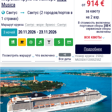
914 €
Musica
от
за каюту
Сантус
Сантус (2 городов/портов в
на 2 взр.
1 странах)
В стоимость включены:
Маршрут круиза:
Сантус - море - Бузиос - Сантус
портовые сборы
200 €
сервисные сборы
20.11.2026 - 23.11.2026
включены
3 ночей
все каюты
Подробнее
+3
Посмотреть маршрут
Что включено
Номер круиза: 25362-
Все даты
MU20261120SSZSSZ