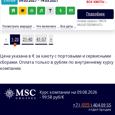
09.03.2027 - 14.03.2027
5 ночей
все каюты
Подробнее
Номер круиза: 28674-
MU20270309RIOITJ
Посмотреть маршрут
Что включено
Все даты
<
1-20
21-40
41-57
>
Цена указана в € за каюту с портовыми и сервисными
сборами. Оплата только в рублях по внутреннему курсу
компании.
Курс компании на 09.08.2026
- 99.58 руб/€
499
+7 (
) 404 09 55
отдел продаж