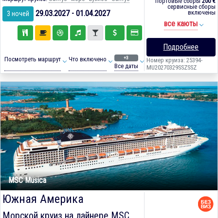
портовые сборы
200 €
сервисные сборы
29.03.2027 - 01.04.2027
включены
3 ночей
все каюты
Подробнее
+3
Посмотреть маршрут
Что включено
Номер круиза: 25394-
Все даты
MU20270329SSZSSZ
MSC Musica
Южная Америка
Морской круиз на лайнере
MSC