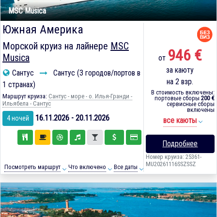
MSC Musica
Южная Америка
Морской круиз на лайнере
MSC
946 €
Musica
от
за каюту
Сантус
Сантус (3 городов/портов в
на 2 взр.
1 странах)
В стоимость включены:
Маршрут круиза:
Сантус - море - о. Илья-Гранди -
портовые сборы
200 €
Ильябела - Сантус
сервисные сборы
включены
16.11.2026 - 20.11.2026
4 ночей
все каюты
Подробнее
Номер круиза: 25361-
MU20261116SSZSSZ
Посмотреть маршрут
Что включено
Все даты