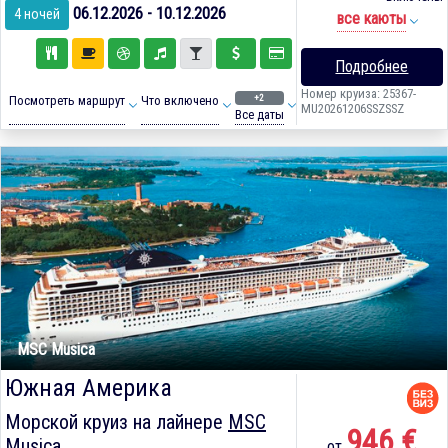
06.12.2026 - 10.12.2026
4 ночей
все каюты
Подробнее
Номер круиза: 25367-
+2
Посмотреть маршрут
Что включено
MU20261206SSZSSZ
Все даты
MSC Musica
Южная Америка
Морской круиз на лайнере
MSC
946 €
Musica
от