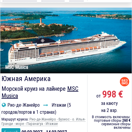
MSC Musica
Южная Америка
Морской круиз на лайнере
MSC
998 €
Musica
от
за каюту
Рио-де-Жанейро
Итажаи (5
на 2 взр.
городов/портов в 1 странах)
В стоимость включены:
Маршрут круиза:
Рио-де-Жанейро - Бузиос - о. Илья-
портовые сборы
260 €
Гранди - море - Паранагуа - Итажаи
сервисные сборы
включены