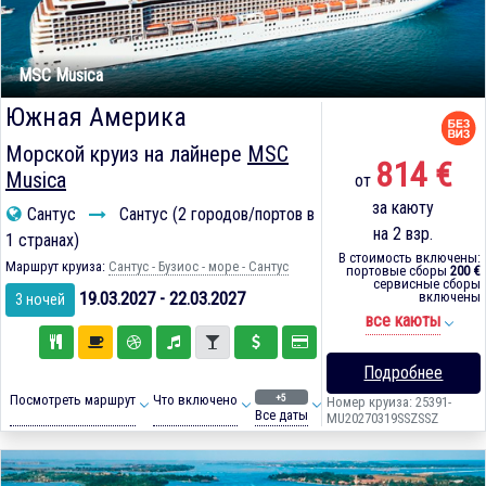
MSC Musica
Южная Америка
Морской круиз на лайнере
MSC
814 €
Musica
от
за каюту
Сантус
Сантус (2 городов/портов в
на 2 взр.
1 странах)
В стоимость включены:
Маршрут круиза:
Сантус - Бузиос - море - Сантус
портовые сборы
200 €
сервисные сборы
19.03.2027 - 22.03.2027
включены
3 ночей
все каюты
Подробнее
+5
Посмотреть маршрут
Что включено
Номер круиза: 25391-
Все даты
MU20270319SSZSSZ