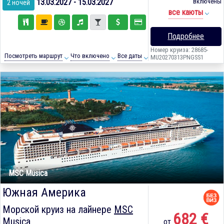
13.03.2027 - 15.03.2027
включены
2 ночей
все каюты
Подробнее
Номер круиза: 28685-
Посмотреть маршрут
Что включено
Все даты
MU20270313PNGSS1
MSC Musica
Южная Америка
Морской круиз на лайнере
MSC
682 €
Musica
от