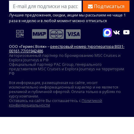
Подписаться
Лучшие предложения, скидки, акции мы рассылаем не чаще 1
раза в неделю и в любой момент можно отписаться
ООО «Гермес Вояж» –
реестровый номер туроператора В031-
00161-77/01942486
Авторизованный партнер по бронированию MSC Cruises и
Explora Journeys в РФ
Официальный партнер PAC Group, генерального
представителя MSC Cruises и Explora Journeys на территории
РФ
Вся информация, размещённая на сайте, носит
исключительно информационный характер и не является
рекламой и публичной офертой. Оплата только в рублях по
курсу компании.
Оставаясь на сайте Вы соглашаетесь с
Политикой
конфиденциальности