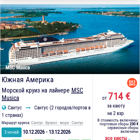
MSC Musica
Южная Америка
Морской круиз на лайнере
MSC
714 €
Musica
от
за каюту
Сантус
Сантус (2 городов/портов в
на 2 взр.
1 странах)
В стоимость включены:
Маршрут круиза:
Сантус - Бузиос - море - Сантус
портовые сборы
200 €
сервисные сборы
10.12.2026 - 13.12.2026
включены
3 ночей
все каюты