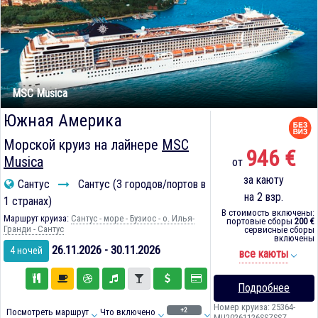
MSC Musica
Южная Америка
Морской круиз на лайнере
MSC
946 €
Musica
от
за каюту
Сантус
Сантус (3 городов/портов в
на 2 взр.
1 странах)
В стоимость включены:
Маршрут круиза:
Сантус - море - Бузиос - о. Илья-
портовые сборы
200 €
Гранди - Сантус
сервисные сборы
включены
26.11.2026 - 30.11.2026
4 ночей
все каюты
Подробнее
Номер круиза: 25364-
+2
Посмотреть маршрут
Что включено
MU20261126SSZSSZ