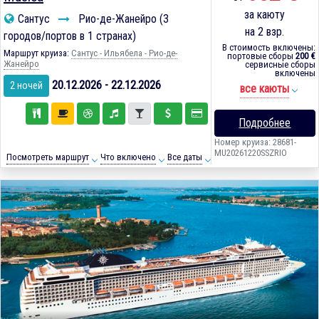
за каюту
Сантус
Рио-де-Жанейро (3
на 2 взр.
городов/портов в 1 странах)
В стоимость включены:
Маршрут круиза:
Сантус - Ильябела - Рио-де-
портовые сборы
200 €
Жанейро
сервисные сборы
включены
20.12.2026 - 22.12.2026
2 ночей
все каюты
Подробнее
Номер круиза: 28681-
MU20261220SSZRIO
Посмотреть маршрут
Что включено
Все даты