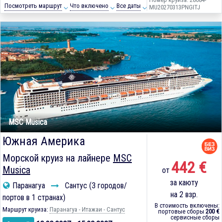
Посмотреть маршрут
Что включено
Все даты
MU20270313PNGITJ
MSC Musica
Южная Америка
Морской круиз на лайнере
MSC
442 €
Musica
от
за каюту
Паранагуа
Сантус (3 городов/
на 2 взр.
портов в 1 странах)
В стоимость включены:
Маршрут круиза:
Паранагуа - Итажаи - Сантус
портовые сборы
200 €
сервисные сборы