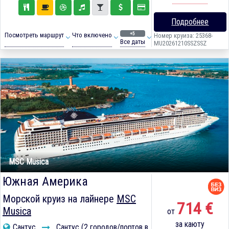
Подробнее
+5
Посмотреть маршрут
Что включено
Номер круиза: 25368-
Все даты
MU20261210SSZSSZ
MSC Musica
Южная Америка
Морской круиз на лайнере
MSC
714 €
Musica
от
за каюту
Сантус
Сантус (2 городов/портов в