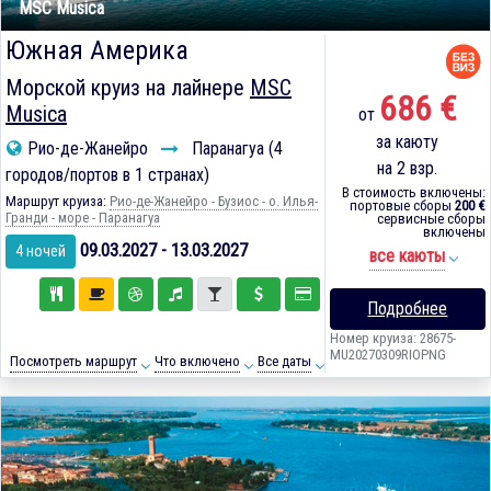
MSC Musica
Южная Америка
Морской круиз на лайнере
MSC
686 €
Musica
от
за каюту
Рио-де-Жанейро
Паранагуа (4
на 2 взр.
городов/портов в 1 странах)
В стоимость включены:
Маршрут круиза:
Рио-де-Жанейро - Бузиос - о. Илья-
портовые сборы
200 €
Гранди - море - Паранагуа
сервисные сборы
включены
09.03.2027 - 13.03.2027
4 ночей
все каюты
Подробнее
Номер круиза: 28675-
MU20270309RIOPNG
Посмотреть маршрут
Что включено
Все даты