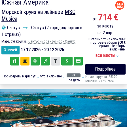
Южная Америка
Морской круиз на лайнере
MSC
714 €
Musica
от
за каюту
Сантус
Сантус (2 городов/портов в
на 2 взр.
1 странах)
В стоимость включены:
Маршрут круиза:
Сантус - море - Бузиос - Сантус
портовые сборы
200 €
сервисные сборы
17.12.2026 - 20.12.2026
включены
3 ночей
все каюты
Подробнее
+3
Посмотреть маршрут
Что включено
Номер круиза: 25370-
Все даты
MU20261217SSZSSZ