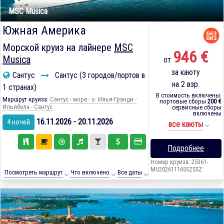
MSC Musica
Южная Америка
Морской круиз на лайнере
MSC
946 €
Musica
от
за каюту
Сантус
Сантус (3 городов/портов в
на 2 взр.
1 странах)
В стоимость включены:
Маршрут круиза:
Сантус - море - о. Илья-Гранди -
портовые сборы
200 €
Ильябела - Сантус
сервисные сборы
включены
16.11.2026 - 20.11.2026
4 ночей
все каюты
Подробнее
Номер круиза: 25361-
MU20261116SSZSSZ
Посмотреть маршрут
Что включено
Все даты