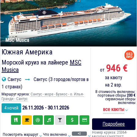
MSC Musica
Южная Америка
Морской круиз на лайнере
MSC
946 €
Musica
от
за каюту
Сантус
Сантус (3 городов/портов в
на 2 взр.
1 странах)
В стоимость включены:
Маршрут круиза:
Сантус - море - Бузиос - о. Илья-
портовые сборы
200 €
Гранди - Сантус
сервисные сборы
включены
26.11.2026 - 30.11.2026
4 ночей
все каюты
Подробнее
Номер круиза: 25364-
+2
Посмотреть маршрут
Что включено
MU20261126SSZSSZ