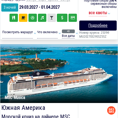
портовые сборы
200 €
сервисные сборы
29.03.2027 - 01.04.2027
включены
3 ночей
все каюты
Подробнее
+3
Посмотреть маршрут
Что включено
Номер круиза: 25394-
Все даты
MU20270329SSZSSZ
MSC Musica
Южная Америка
Морской круиз на лайнере
MSC