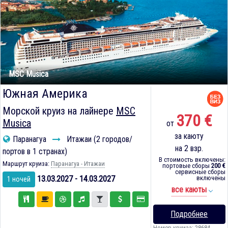
MSC Musica
Южная Америка
Морской круиз на лайнере
MSC
370 €
Musica
от
за каюту
Паранагуа
Итажаи (2 городов/
на 2 взр.
портов в 1 странах)
В стоимость включены:
Маршрут круиза:
Паранагуа - Итажаи
портовые сборы
200 €
сервисные сборы
13.03.2027 - 14.03.2027
включены
1 ночей
все каюты
Подробнее
Номер круиза: 28684-