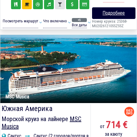
Подробнее
+5
Посмотреть маршрут
Что включено
Номер круиза: 25368-
Все даты
MU20261210SSZSSZ
MSC Musica
Южная Америка
Морской круиз на лайнере
MSC
714 €
Musica
от
за каюту
Сантус
Сантус (2 городов/портов в