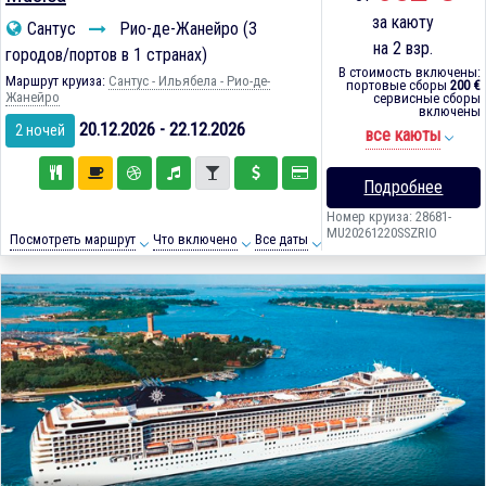
за каюту
Сантус
Рио-де-Жанейро (3
на 2 взр.
городов/портов в 1 странах)
В стоимость включены:
Маршрут круиза:
Сантус - Ильябела - Рио-де-
портовые сборы
200 €
Жанейро
сервисные сборы
включены
20.12.2026 - 22.12.2026
2 ночей
все каюты
Подробнее
Номер круиза: 28681-
MU20261220SSZRIO
Посмотреть маршрут
Что включено
Все даты