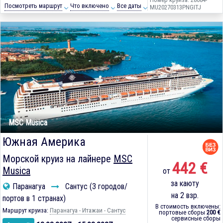
Посмотреть маршрут
Что включено
Все даты
MU20270313PNGITJ
MSC Musica
Южная Америка
Морской круиз на лайнере
MSC
442 €
Musica
от
за каюту
Паранагуа
Сантус (3 городов/
на 2 взр.
портов в 1 странах)
В стоимость включены:
Маршрут круиза:
Паранагуа - Итажаи - Сантус
портовые сборы
200 €
сервисные сборы