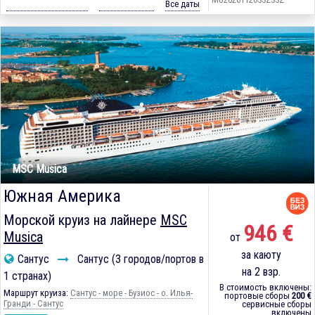
Все даты
MSC Musica
Южная Америка
Морской круиз на лайнере
MSC
946 €
Musica
от
за каюту
Сантус
Сантус (3 городов/портов в
на 2 взр.
1 странах)
В стоимость включены:
Маршрут круиза:
Сантус - море - Бузиос - о. Илья-
портовые сборы
200 €
Гранди - Сантус
сервисные сборы
включены