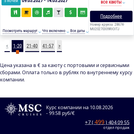
09.03.2027 - 14.03.2027
5 ночей
все каюты
Подробнее
Номер круиза: 28674-
MU20270309RIOITJ
Посмотреть маршрут
Что включено
Все даты
<
1-20
21-40
41-57
>
Цена указана в € за каюту с портовыми и сервисными
сборами. Оплата только в рублях по внутреннему курсу
компании.
Курс компании на 10.08.2026
- 99.58 руб/€
499
+7 (
) 404 09 55
отдел продаж