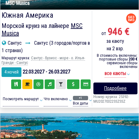
MSC Musica
Южная Америка
Морской круиз на лайнере
MSC
946 €
Musica
от
за каюту
Сантус
Сантус (3 городов/портов в
на 2 взр.
1 странах)
В стоимость включены:
Маршрут круиза:
Сантус - Бузиос - море - о. Илья-
портовые сборы
200 €
Гранди - Сантус
сервисные сборы
включены
22.03.2027 - 26.03.2027
4 ночей
все каюты
Подробнее
Номер круиза: 25392-
+1
Посмотреть маршрут
Что включено
MU20270322SSZSSZ
Все даты