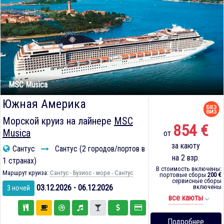
MSC Musica
Южная Америка
Морской круиз на лайнере
MSC
854 €
Musica
от
за каюту
Сантус
Сантус (2 городов/портов в
на 2 взр.
1 странах)
В стоимость включены:
Маршрут круиза:
Сантус - Бузиос - море - Сантус
портовые сборы
200 €
сервисные сборы
03.12.2026 - 06.12.2026
включены
3 ночей
все каюты
Подробнее