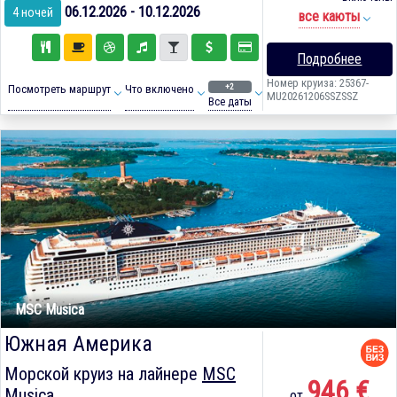
06.12.2026 - 10.12.2026
4 ночей
все каюты
Подробнее
Номер круиза: 25367-
+2
Посмотреть маршрут
Что включено
MU20261206SSZSSZ
Все даты
MSC Musica
Южная Америка
Морской круиз на лайнере
MSC
946 €
Musica
от