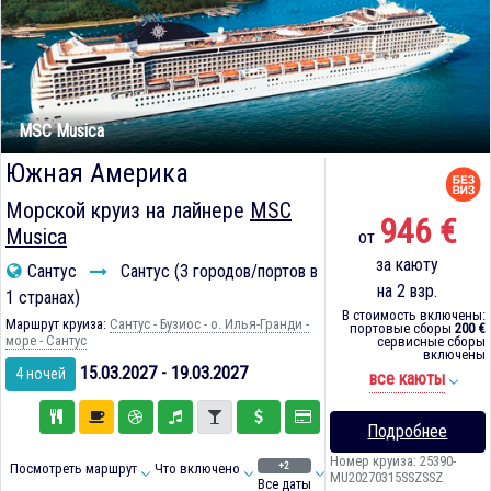
MSC Musica
Южная Америка
Морской круиз на лайнере
MSC
946 €
Musica
от
за каюту
Сантус
Сантус (3 городов/портов в
на 2 взр.
1 странах)
В стоимость включены:
Маршрут круиза:
Сантус - Бузиос - о. Илья-Гранди -
портовые сборы
200 €
море - Сантус
сервисные сборы
включены
15.03.2027 - 19.03.2027
4 ночей
все каюты
Подробнее
Номер круиза: 25390-
+2
Посмотреть маршрут
Что включено
MU20270315SSZSSZ
Все даты