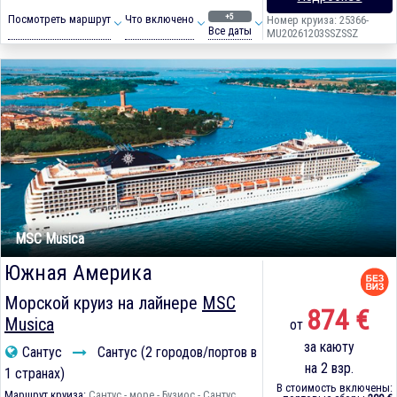
+5
Посмотреть маршрут
Что включено
Номер круиза: 25366-
Все даты
MU20261203SSZSSZ
MSC Musica
Южная Америка
Морской круиз на лайнере
MSC
874 €
Musica
от
за каюту
Сантус
Сантус (2 городов/портов в
на 2 взр.
1 странах)
В стоимость включены:
Маршрут круиза:
Сантус - море - Бузиос - Сантус