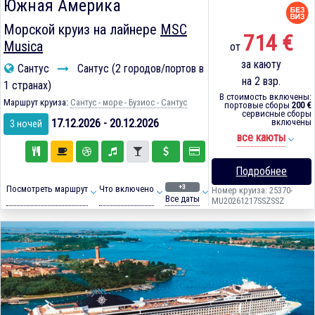
Южная Америка
Морской круиз на лайнере
MSC
714 €
Musica
от
за каюту
Сантус
Сантус (2 городов/портов в
на 2 взр.
1 странах)
В стоимость включены:
Маршрут круиза:
Сантус - море - Бузиос - Сантус
портовые сборы
200 €
сервисные сборы
17.12.2026 - 20.12.2026
включены
3 ночей
все каюты
Подробнее
+3
Посмотреть маршрут
Что включено
Номер круиза: 25370-
Все даты
MU20261217SSZSSZ