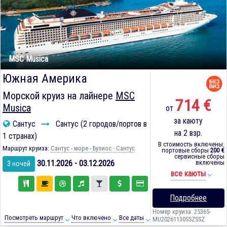
MSC Musica
Южная Америка
Морской круиз на лайнере
MSC
714 €
Musica
от
за каюту
Сантус
Сантус (2 городов/портов в
на 2 взр.
1 странах)
В стоимость включены:
Маршрут круиза:
Сантус - море - Бузиос - Сантус
портовые сборы
200 €
сервисные сборы
30.11.2026 - 03.12.2026
включены
3 ночей
все каюты
Подробнее
Номер круиза: 25365-
Посмотреть маршрут
Что включено
Все даты
MU20261130SSZSSZ