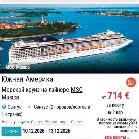
MSC Musica
Южная Америка
Морской круиз на лайнере
MSC
714 €
Musica
от
за каюту
Сантус
Сантус (2 городов/портов в
на 2 взр.
1 странах)
В стоимость включены:
Маршрут круиза:
Сантус - Бузиос - море - Сантус
портовые сборы
200 €
сервисные сборы
10.12.2026 - 13.12.2026
включены
3 ночей
все каюты