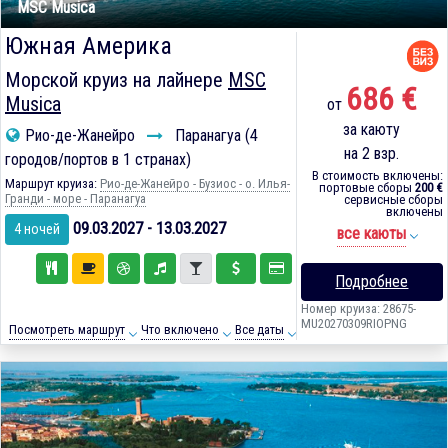
MSC Musica
Южная Америка
Морской круиз на лайнере
MSC
686 €
Musica
от
за каюту
Рио-де-Жанейро
Паранагуа (4
на 2 взр.
городов/портов в 1 странах)
В стоимость включены:
Маршрут круиза:
Рио-де-Жанейро - Бузиос - о. Илья-
портовые сборы
200 €
Гранди - море - Паранагуа
сервисные сборы
включены
09.03.2027 - 13.03.2027
4 ночей
все каюты
Подробнее
Номер круиза: 28675-
MU20270309RIOPNG
Посмотреть маршрут
Что включено
Все даты