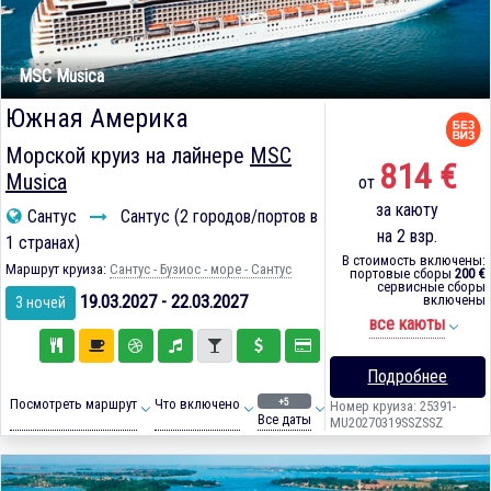
MSC Musica
Южная Америка
Морской круиз на лайнере
MSC
814 €
Musica
от
за каюту
Сантус
Сантус (2 городов/портов в
на 2 взр.
1 странах)
В стоимость включены:
Маршрут круиза:
Сантус - Бузиос - море - Сантус
портовые сборы
200 €
сервисные сборы
19.03.2027 - 22.03.2027
включены
3 ночей
все каюты
Подробнее
+5
Посмотреть маршрут
Что включено
Номер круиза: 25391-
Все даты
MU20270319SSZSSZ