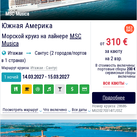
MSC Musica
Южная Америка
Морской круиз на лайнере
MSC
310 €
Musica
от
за каюту
Итажаи
Сантус (2 городов/портов
на 2 взр.
в 1 странах)
В стоимость включены:
Маршрут круиза:
Итажаи - Сантус
портовые сборы
200 €
сервисные сборы
14.03.2027 - 15.03.2027
включены
1 ночей
все каюты
Подробнее
Номер круиза: 28686-
Посмотреть маршрут
Что включено
Все даты
MU20270314ITJSSZ