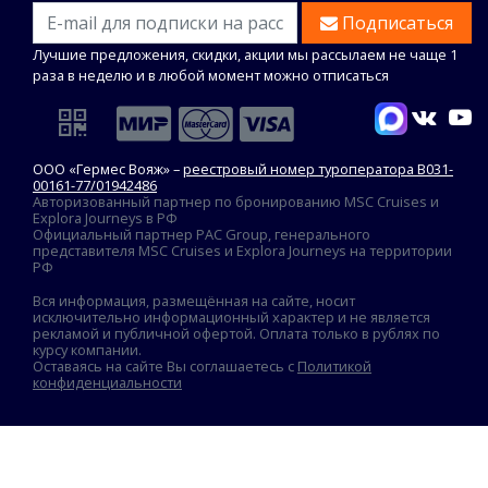
Подписаться
Лучшие предложения, скидки, акции мы рассылаем не чаще 1
раза в неделю и в любой момент можно отписаться
ООО «Гермес Вояж» –
реестровый номер туроператора В031-
00161-77/01942486
Авторизованный партнер по бронированию MSC Cruises и
Explora Journeys в РФ
Официальный партнер PAC Group, генерального
представителя MSC Cruises и Explora Journeys на территории
РФ
Вся информация, размещённая на сайте, носит
исключительно информационный характер и не является
рекламой и публичной офертой. Оплата только в рублях по
курсу компании.
Оставаясь на сайте Вы соглашаетесь с
Политикой
конфиденциальности