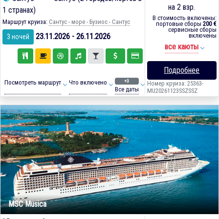
на 2 взр.
1 странах)
В стоимость включены:
Маршрут круиза:
Сантус - море - Бузиос - Сантус
портовые сборы
200 €
сервисные сборы
23.11.2026 - 26.11.2026
включены
3 ночей
все каюты
Подробнее
+3
Посмотреть маршрут
Что включено
Номер круиза: 25363-
Все даты
MU20261123SSZSSZ
MSC Musica