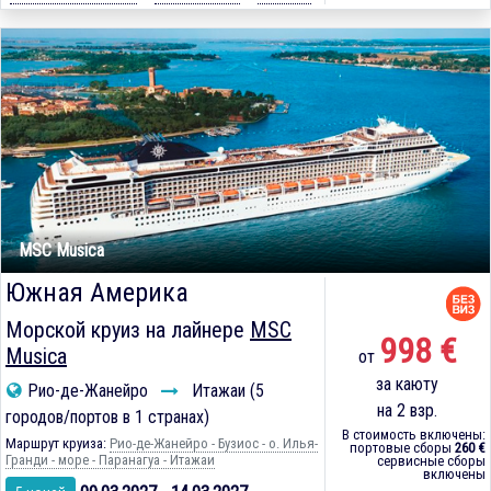
MSC Musica
Южная Америка
Морской круиз на лайнере
MSC
998 €
Musica
от
за каюту
Рио-де-Жанейро
Итажаи (5
на 2 взр.
городов/портов в 1 странах)
В стоимость включены:
Маршрут круиза:
Рио-де-Жанейро - Бузиос - о. Илья-
портовые сборы
260 €
Гранди - море - Паранагуа - Итажаи
сервисные сборы
включены