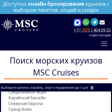
Доступно
онлайн бронирование
круизов с
выбором пакетов, опций и скидок
499
+7 (
) 404 09 55
отдел продаж
Поиск морских круизов
MSC Cruises
Выберите регион, корабль, порт отправления (до 5 шт)
?