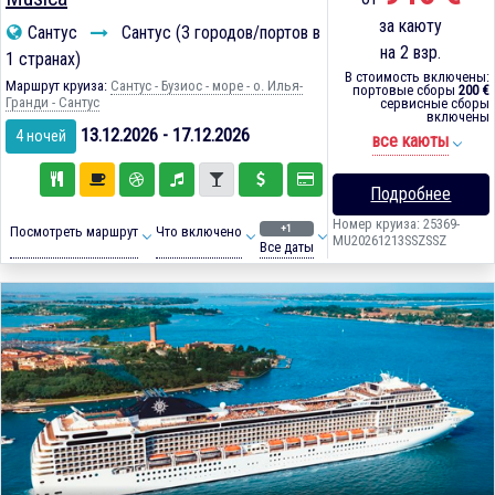
за каюту
Сантус
Сантус (3 городов/портов в
на 2 взр.
1 странах)
В стоимость включены:
Маршрут круиза:
Сантус - Бузиос - море - о. Илья-
портовые сборы
200 €
Гранди - Сантус
сервисные сборы
включены
13.12.2026 - 17.12.2026
4 ночей
все каюты
Подробнее
Номер круиза: 25369-
+1
Посмотреть маршрут
Что включено
MU20261213SSZSSZ
Все даты