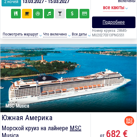
13.03.2027 - 15.03.2027
включены
2 ночей
все каюты
Подробнее
Номер круиза: 28685-
Посмотреть маршрут
Что включено
Все даты
MU20270313PNGSS1
MSC Musica
Южная Америка
Морской круиз на лайнере
MSC
682 €
Musica
от