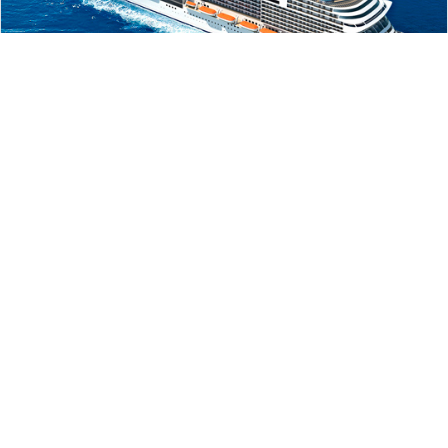
MSC Bellissima
Юго-Восточная Азия
Морской круиз на лайнере
MSC
914 €
Bellissima
от
за каюту
Шанхай
Шанхай (3 городов/портов
на 2 взр.
в 2 странах)
В стоимость включены:
Маршрут круиза:
Шанхай - о. Чеджудо - Пусан - море
портовые сборы
200 €
- Шанхай
сервисные сборы
включены
24.01.2027 - 28.01.2027
4 ночей
все каюты
Подробнее
Номер круиза: 29056-
+10
Посмотреть маршрут
Что включено
BE20270124SHASHA
Все даты