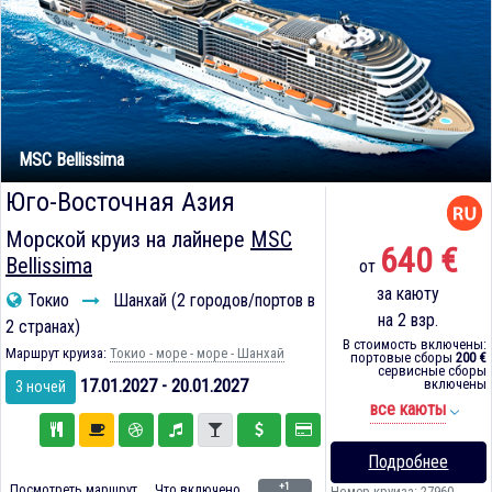
MSC Bellissima
Юго-Восточная Азия
Морской круиз на лайнере
MSC
640 €
Bellissima
от
за каюту
Токио
Шанхай (2 городов/портов в
на 2 взр.
2 странах)
В стоимость включены:
Маршрут круиза:
Токио - море - море - Шанхай
портовые сборы
200 €
сервисные сборы
17.01.2027 - 20.01.2027
включены
3 ночей
все каюты
Подробнее
+1
Посмотреть маршрут
Что включено
Номер круиза: 27960-