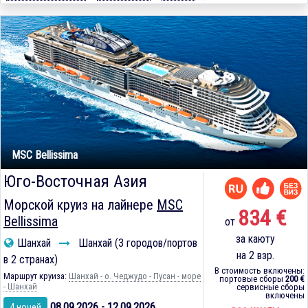
MSC Bellissima
Юго-Восточная Азия
Морской круиз на лайнере
MSC
834 €
Bellissima
от
за каюту
Шанхай
Шанхай (3 городов/портов
на 2 взр.
в 2 странах)
В стоимость включены:
Маршрут круиза:
Шанхай - о. Чеджудо - Пусан - море
портовые сборы
200 €
- Шанхай
сервисные сборы
включены
08.09.2026 - 12.09.2026
4 ночей