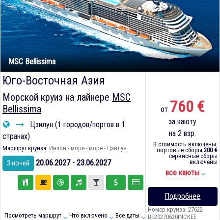
MSC Bellissima
Юго-Восточная Азия
Морской круиз на лайнере
MSC
760 €
Bellissima
от
за каюту
Цзилун (1 городов/портов в 1
на 2 взр.
странах)
В стоимость включены:
Маршрут круиза:
Инчон - море - море - Цзилун
портовые сборы
200 €
сервисные сборы
20.06.2027 - 23.06.2027
включены
3 ночей
все каюты
Подробнее
Номер круиза: 27622-
Посмотреть маршрут
Что включено
Все даты
BE20270620INCKEE