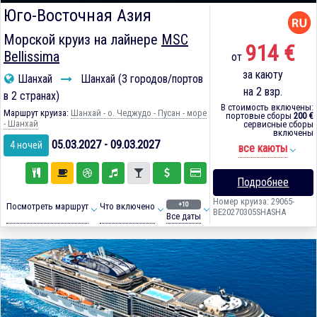
Юго-Восточная Азия
Морской круиз на лайнере
MSC
914 €
Bellissima
от
за каюту
Шанхай
Шанхай (3 городов/портов
на 2 взр.
в 2 странах)
В стоимость включены:
Маршрут круиза:
Шанхай - о. Чеджудо - Пусан - море
портовые сборы
200 €
- Шанхай
сервисные сборы
включены
05.03.2027 - 09.03.2027
4 ночей
все каюты
Подробнее
Номер круиза: 29065-
+10
Посмотреть маршрут
Что включено
BE20270305SHASHA
Все даты