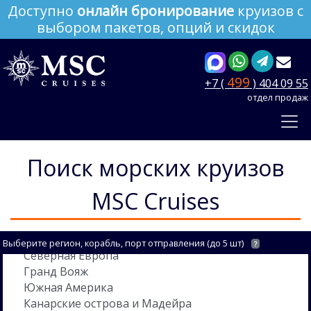
Доступно
онлайн бронирование
круизов с
выбором пакетов, опций и скидок
499
+7 (
) 404 09 55
отдел продаж
Поиск морских круизов
MSC Cruises
Выберите регион, корабль, порт отправления (до 5 шт)
?