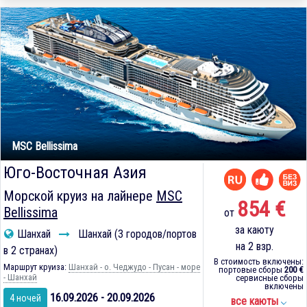
MSC Bellissima
Юго-Восточная Азия
Морской круиз на лайнере
MSC
854 €
Bellissima
от
за каюту
Шанхай
Шанхай (3 городов/портов
на 2 взр.
в 2 странах)
В стоимость включены:
Маршрут круиза:
Шанхай - о. Чеджудо - Пусан - море
портовые сборы
200 €
- Шанхай
сервисные сборы
включены
16.09.2026 - 20.09.2026
4 ночей
все каюты