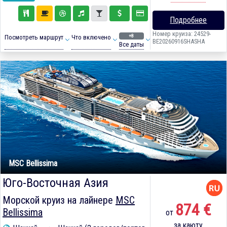
Подробнее
Номер круиза: 24529-
+8
Посмотреть маршрут
Что включено
BE20260916SHASHA
Все даты
MSC Bellissima
Юго-Восточная Азия
Морской круиз на лайнере
MSC
874 €
Bellissima
от
за каюту