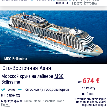
Все даты
BE20270117TYOSHA
MSC Bellissima
Юго-Восточная Азия
Морской круиз на лайнере
MSC
674 €
Bellissima
от
за каюту
Токио
Кагосима (2 городов/портов
на 2 взр.
в 1 странах)
В стоимость включены:
Маршрут круиза:
Токио - море - Кагосима - море -
портовые сборы
200 €
Инчон
сервисные сборы