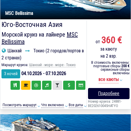
MSC Bellissima
Юго-Восточная Азия
Морской круиз на лайнере
MSC
360 €
Bellissima
от
за каюту
Шанхай
Токио (2 городов/портов в
на 2 взр.
2 странах)
В стоимость включены:
Маршрут круиза:
Шанхай - море - море - Токио
портовые сборы
200 €
сервисные сборы
04.10.2026 - 07.10.2026
включены
3 ночей
все каюты
Подробнее
Номер круиза: 24881-
Посмотреть маршрут
Что включено
Все даты
BE20261004SHATYO