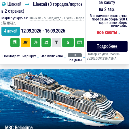
за каюту
Шанхай
Шанхай (3 городов/портов
на 2 взр.
в 2 странах)
В стоимость включены:
Маршрут круиза:
Шанхай - о. Чеджудо - Пусан - море
портовые сборы
200 €
- Шанхай
сервисные сборы
включены
12.09.2026 - 16.09.2026
4 ночей
все каюты
Подробнее
Номер круиза: 24528-
+8
Посмотреть маршрут
Что включено
BE20260912SHASHA
Все даты
MSC Bellissima