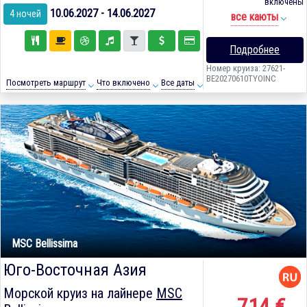
включены
10.06.2027 - 14.06.2027
4 ночей
все каюты
Подробнее
Номер круиза: 27621-
BE20270610TYOINC
Посмотреть маршрут
Что включено
Все даты
MSC Bellissima
Юго-Восточная Азия
Морской круиз на лайнере
MSC
714 €