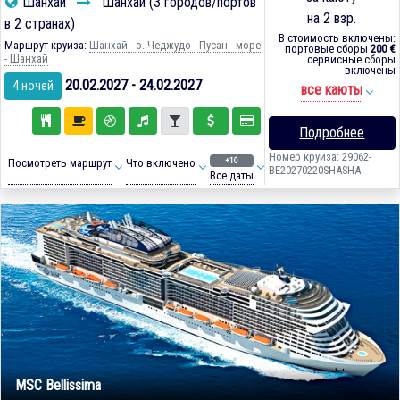
Шанхай
Шанхай (3 городов/портов
на 2 взр.
в 2 странах)
В стоимость включены:
Маршрут круиза:
Шанхай - о. Чеджудо - Пусан - море
портовые сборы
200 €
- Шанхай
сервисные сборы
включены
20.02.2027 - 24.02.2027
4 ночей
все каюты
Подробнее
Номер круиза: 29062-
+10
Посмотреть маршрут
Что включено
BE20270220SHASHA
Все даты
MSC Bellissima