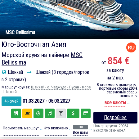
MSC Bellissima
Юго-Восточная Азия
Морской круиз на лайнере
MSC
854 €
Bellissima
от
за каюту
Шанхай
Шанхай (3 городов/портов
на 2 взр.
в 2 странах)
В стоимость включены:
Маршрут круиза:
Шанхай - о. Чеджудо - Пусан - море
портовые сборы
200 €
- Шанхай
сервисные сборы
включены
01.03.2027 - 05.03.2027
4 ночей
все каюты
Подробнее
Номер круиза: 29064-
+10
Посмотреть маршрут
Что включено
BE20270301SHASHA
Все даты