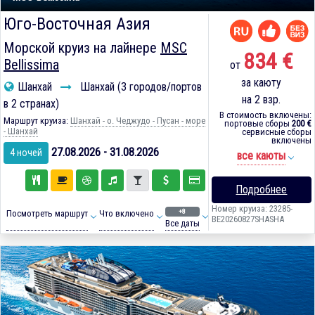
Юго-Восточная Азия
Морской круиз на лайнере
MSC
834 €
Bellissima
от
за каюту
Шанхай
Шанхай (3 городов/портов
на 2 взр.
в 2 странах)
В стоимость включены:
Маршрут круиза:
Шанхай - о. Чеджудо - Пусан - море
портовые сборы
200 €
- Шанхай
сервисные сборы
включены
27.08.2026 - 31.08.2026
4 ночей
все каюты
Подробнее
Номер круиза: 23285-
+8
Посмотреть маршрут
Что включено
BE20260827SHASHA
Все даты