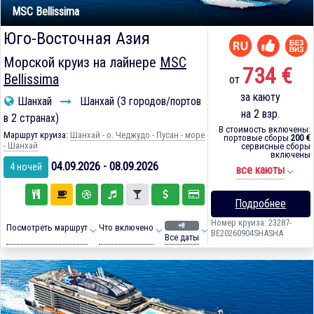
MSC Bellissima
Юго-Восточная Азия
Морской круиз на лайнере
MSC
734 €
Bellissima
от
за каюту
Шанхай
Шанхай (3 городов/портов
на 2 взр.
в 2 странах)
В стоимость включены:
Маршрут круиза:
Шанхай - о. Чеджудо - Пусан - море
портовые сборы
200 €
- Шанхай
сервисные сборы
включены
04.09.2026 - 08.09.2026
4 ночей
все каюты
Подробнее
Номер круиза: 23287-
+8
Посмотреть маршрут
Что включено
BE20260904SHASHA
Все даты