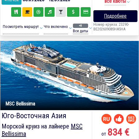
все каюты
Подробнее
Номер круиза: 23290-
+8
Посмотреть маршрут
Что включено
BE20260908SHASHA
Все даты
MSC Bellissima
Юго-Восточная Азия
Морской круиз на лайнере
MSC
834 €
Bellissima
от