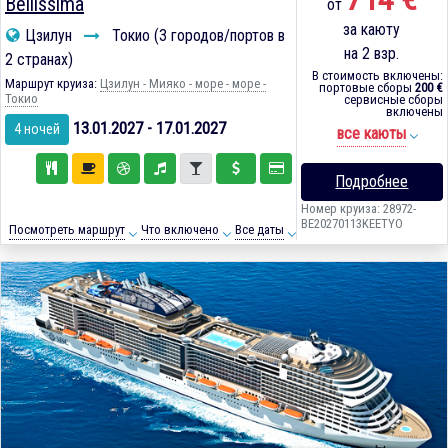
Bellissima
от
за каюту
Цзилун
Токио (3 городов/портов в
на 2 взр.
2 странах)
В стоимость включены:
Маршрут круиза:
Цзилун - Мияко - море - море -
портовые сборы
200 €
Токио
сервисные сборы
включены
13.01.2027 - 17.01.2027
4 ночей
все каюты
Подробнее
Номер круиза: 28972-
BE20270113KEETYO
Посмотреть маршрут
Что включено
Все даты