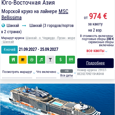
Юго-Восточная Азия
Морской круиз на лайнере
MSC
974 €
Bellissima
от
за каюту
Шанхай
Шанхай (3 городов/портов
на 2 взр.
в 2 странах)
В стоимость включены:
Маршрут круиза:
Шанхай - о. Чеджудо - Пусан - море
портовые сборы
200 €
- Шанхай
сервисные сборы
включены
21.09.2027 - 25.09.2027
4 ночей
все каюты
Подробнее
Номер круиза: 29137-
+10
Посмотреть маршрут
Что включено
BE20270921SHASHA
Все даты