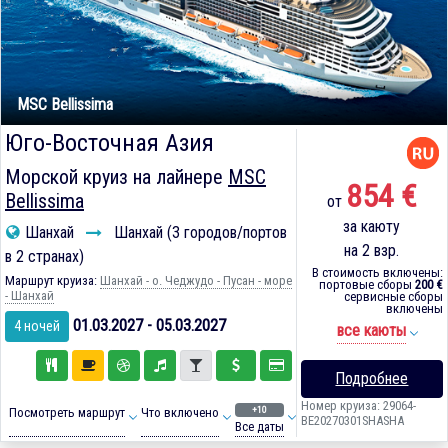
MSC Bellissima
Юго-Восточная Азия
Морской круиз на лайнере
MSC
854 €
Bellissima
от
за каюту
Шанхай
Шанхай (3 городов/портов
на 2 взр.
в 2 странах)
В стоимость включены:
Маршрут круиза:
Шанхай - о. Чеджудо - Пусан - море
портовые сборы
200 €
- Шанхай
сервисные сборы
включены
01.03.2027 - 05.03.2027
4 ночей
все каюты
Подробнее
Номер круиза: 29064-
+10
Посмотреть маршрут
Что включено
BE20270301SHASHA
Все даты