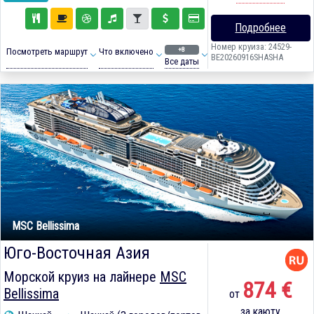
Подробнее
Номер круиза: 24529-
+8
Посмотреть маршрут
Что включено
BE20260916SHASHA
Все даты
MSC Bellissima
Юго-Восточная Азия
Морской круиз на лайнере
MSC
874 €
Bellissima
от
за каюту