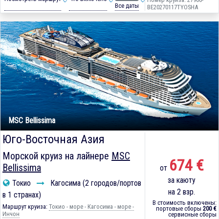
Все даты
BE20270117TYOSHA
MSC Bellissima
Юго-Восточная Азия
Морской круиз на лайнере
MSC
674 €
Bellissima
от
за каюту
Токио
Кагосима (2 городов/портов
на 2 взр.
в 1 странах)
В стоимость включены:
Маршрут круиза:
Токио - море - Кагосима - море -
портовые сборы
200 €
Инчон
сервисные сборы