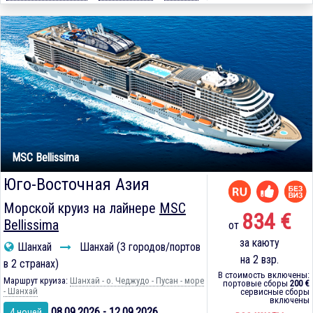
MSC Bellissima
Юго-Восточная Азия
Морской круиз на лайнере
MSC
834 €
Bellissima
от
за каюту
Шанхай
Шанхай (3 городов/портов
на 2 взр.
в 2 странах)
В стоимость включены:
Маршрут круиза:
Шанхай - о. Чеджудо - Пусан - море
портовые сборы
200 €
- Шанхай
сервисные сборы
включены
08.09.2026 - 12.09.2026
4 ночей