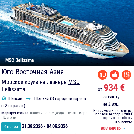
MSC Bellissima
Юго-Восточная Азия
Морской круиз на лайнере
MSC
934 €
Bellissima
от
за каюту
Шанхай
Шанхай (3 городов/портов
на 2 взр.
в 2 странах)
В стоимость включены:
Маршрут круиза:
Шанхай - о. Чеджудо - Пусан - море
портовые сборы
200 €
- Шанхай
сервисные сборы
включены
31.08.2026 - 04.09.2026
4 ночей
все каюты