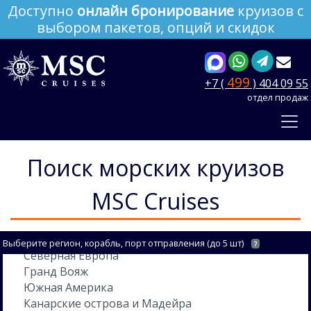
Доступно
онлайн бронирование
круизов с
выбором пакетов, опций и скидок
499
+7 (
) 404 09 55
отдел продаж
Поиск морских круизов
MSC Cruises
Выберите регион, корабль, порт отправления (до 5 шт)
?