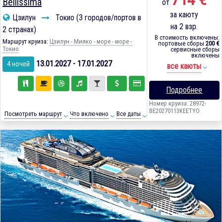
Bellissima
от
за каюту
Цзилун
Токио (3 городов/портов в
на 2 взр.
2 странах)
В стоимость включены:
Маршрут круиза:
Цзилун - Мияко - море - море -
портовые сборы
200 €
Токио
сервисные сборы
включены
13.01.2027 - 17.01.2027
4 ночей
все каюты
Подробнее
Номер круиза: 28972-
BE20270113KEETYO
Посмотреть маршрут
Что включено
Все даты