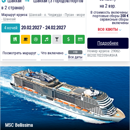
Шанхай
Шанхай (3 городов/портов
на 2 взр.
в 2 странах)
В стоимость включены:
Маршрут круиза:
Шанхай - о. Чеджудо - Пусан - море
портовые сборы
200 €
- Шанхай
сервисные сборы
включены
20.02.2027 - 24.02.2027
4 ночей
все каюты
Подробнее
Номер круиза: 29062-
+10
Посмотреть маршрут
Что включено
BE20270220SHASHA
Все даты
MSC Bellissima