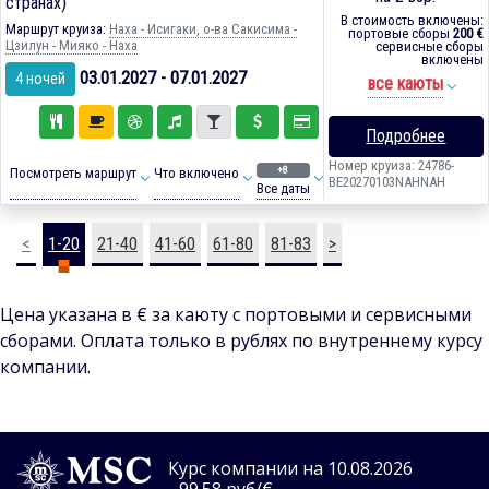
странах)
В стоимость включены:
Маршрут круиза:
Наха - Исигаки, о-ва Сакисима -
портовые сборы
200 €
Цзилун - Мияко - Наха
сервисные сборы
включены
03.01.2027 - 07.01.2027
4 ночей
все каюты
Подробнее
Номер круиза: 24786-
+8
Посмотреть маршрут
Что включено
BE20270103NAHNAH
Все даты
<
1-20
21-40
41-60
61-80
81-83
>
Цена указана в € за каюту с портовыми и сервисными
сборами. Оплата только в рублях по внутреннему курсу
компании.
Курс компании на 10.08.2026
- 99.58 руб/€