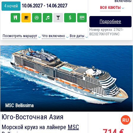
включены
10.06.2027 - 14.06.2027
4 ночей
все каюты
Подробнее
Номер круиза: 27621-
BE20270610TYOINC
Посмотреть маршрут
Что включено
Все даты
MSC Bellissima
Юго-Восточная Азия
Морской круиз на лайнере
MSC
714 €