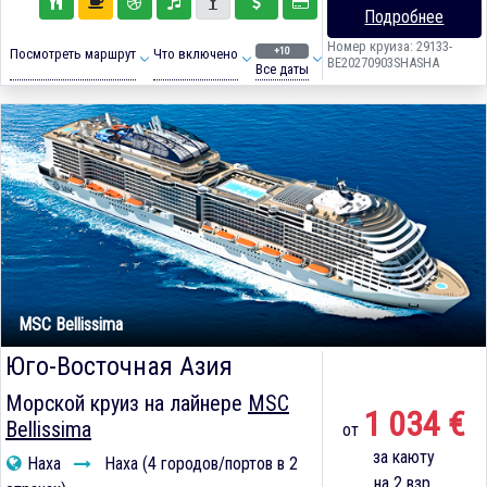
Подробнее
Номер круиза: 29133-
+10
Посмотреть маршрут
Что включено
BE20270903SHASHA
Все даты
MSC Bellissima
Юго-Восточная Азия
Морской круиз на лайнере
MSC
1 034 €
Bellissima
от
за каюту
Наха
Наха (4 городов/портов в 2
на 2 взр.