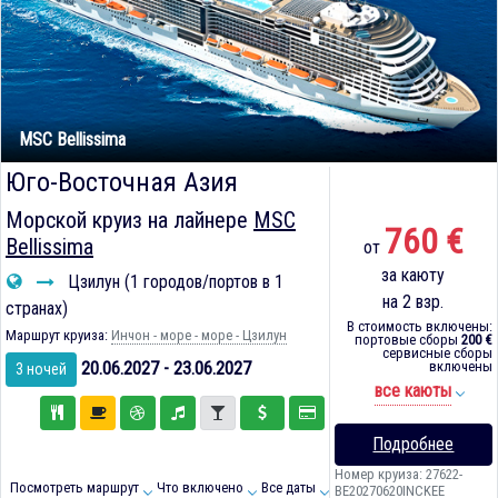
MSC Bellissima
Юго-Восточная Азия
Морской круиз на лайнере
MSC
760 €
Bellissima
от
за каюту
Цзилун (1 городов/портов в 1
на 2 взр.
странах)
В стоимость включены:
Маршрут круиза:
Инчон - море - море - Цзилун
портовые сборы
200 €
сервисные сборы
20.06.2027 - 23.06.2027
включены
3 ночей
все каюты
Подробнее
Номер круиза: 27622-
Посмотреть маршрут
Что включено
Все даты
BE20270620INCKEE