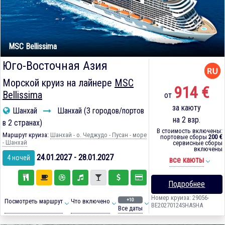
MSC Bellissima
Юго-Восточная Азия
Морской круиз на лайнере
MSC
914 €
Bellissima
от
за каюту
Шанхай
Шанхай (3 городов/портов
на 2 взр.
в 2 странах)
В стоимость включены:
Маршрут круиза:
Шанхай - о. Чеджудо - Пусан - море
портовые сборы
200 €
- Шанхай
сервисные сборы
включены
24.01.2027 - 28.01.2027
4 ночей
все каюты
Подробнее
Номер круиза: 29056-
+10
Посмотреть маршрут
Что включено
BE20270124SHASHA
Все даты