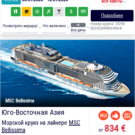
все каюты
Подробнее
Номер круиза: 23290-
+8
Посмотреть маршрут
Что включено
BE20260908SHASHA
Все даты
MSC Bellissima
Юго-Восточная Азия
Морской круиз на лайнере
MSC
834 €
Bellissima
от