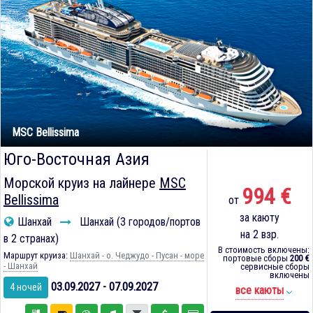
MSC Bellissima
Юго-Восточная Азия
Морской круиз на лайнере
MSC
994 €
Bellissima
от
за каюту
Шанхай
Шанхай (3 городов/портов
на 2 взр.
в 2 странах)
В стоимость включены:
Маршрут круиза:
Шанхай - о. Чеджудо - Пусан - море
портовые сборы
200 €
- Шанхай
сервисные сборы
включены
03.09.2027 - 07.09.2027
4 ночей
все каюты