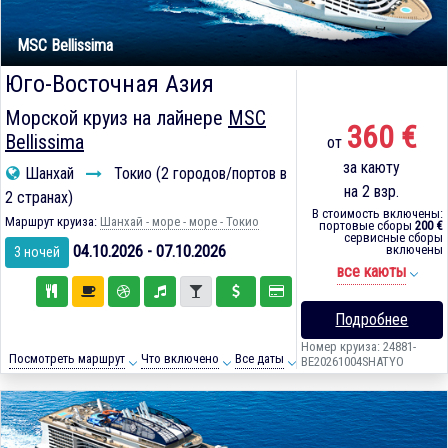
MSC Bellissima
Юго-Восточная Азия
Морской круиз на лайнере
MSC
360 €
Bellissima
от
за каюту
Шанхай
Токио (2 городов/портов в
на 2 взр.
2 странах)
В стоимость включены:
Маршрут круиза:
Шанхай - море - море - Токио
портовые сборы
200 €
сервисные сборы
04.10.2026 - 07.10.2026
включены
3 ночей
все каюты
Подробнее
Номер круиза: 24881-
Посмотреть маршрут
Что включено
Все даты
BE20261004SHATYO