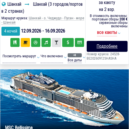
за каюту
Шанхай
Шанхай (3 городов/портов
на 2 взр.
в 2 странах)
В стоимость включены:
Маршрут круиза:
Шанхай - о. Чеджудо - Пусан - море
портовые сборы
200 €
- Шанхай
сервисные сборы
включены
12.09.2026 - 16.09.2026
4 ночей
все каюты
Подробнее
Номер круиза: 24528-
+8
Посмотреть маршрут
Что включено
BE20260912SHASHA
Все даты
MSC Bellissima