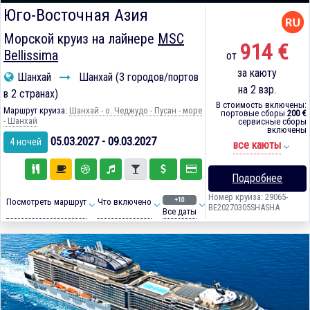
Юго-Восточная Азия
Морской круиз на лайнере
MSC
914 €
Bellissima
от
за каюту
Шанхай
Шанхай (3 городов/портов
на 2 взр.
в 2 странах)
В стоимость включены:
Маршрут круиза:
Шанхай - о. Чеджудо - Пусан - море
портовые сборы
200 €
- Шанхай
сервисные сборы
включены
05.03.2027 - 09.03.2027
4 ночей
все каюты
Подробнее
Номер круиза: 29065-
+10
Посмотреть маршрут
Что включено
BE20270305SHASHA
Все даты