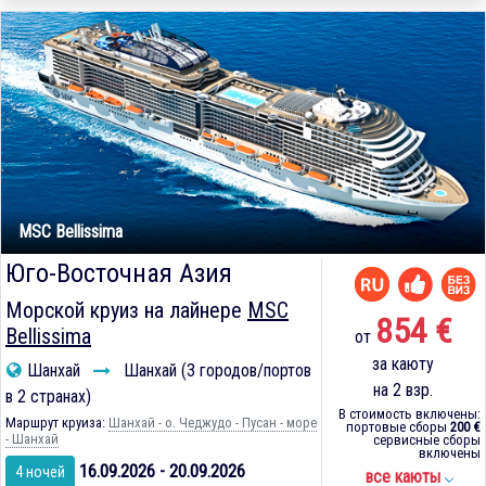
MSC Bellissima
Юго-Восточная Азия
Морской круиз на лайнере
MSC
854 €
Bellissima
от
за каюту
Шанхай
Шанхай (3 городов/портов
на 2 взр.
в 2 странах)
В стоимость включены:
Маршрут круиза:
Шанхай - о. Чеджудо - Пусан - море
портовые сборы
200 €
- Шанхай
сервисные сборы
включены
16.09.2026 - 20.09.2026
4 ночей
все каюты