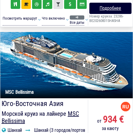
Подробнее
Номер круиза: 23286-
+8
Посмотреть маршрут
Что включено
BE20260831SHASHA
Все даты
MSC Bellissima
Юго-Восточная Азия
Морской круиз на лайнере
MSC
934 €
Bellissima
от
за каюту
Шанхай
Шанхай (3 городов/портов