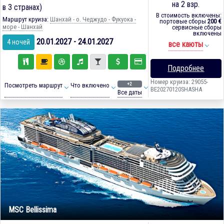
на 2 взр.
в 3 странах)
В стоимость включены:
Маршрут круиза:
Шанхай - о. Чеджудо - Фукуока -
портовые сборы
200 €
море - Шанхай
сервисные сборы
включены
20.01.2027 - 24.01.2027
4 ночей
все каюты
Подробнее
Номер круиза: 29055-
+2
Посмотреть маршрут
Что включено
BE20270120SHASHA
Все даты
MSC Bellissima