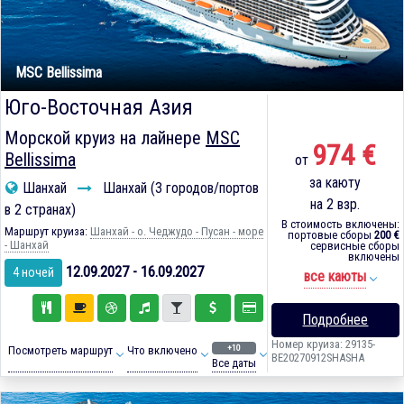
MSC Bellissima
Юго-Восточная Азия
Морской круиз на лайнере
MSC
974 €
Bellissima
от
за каюту
Шанхай
Шанхай (3 городов/портов
на 2 взр.
в 2 странах)
В стоимость включены:
Маршрут круиза:
Шанхай - о. Чеджудо - Пусан - море
портовые сборы
200 €
- Шанхай
сервисные сборы
включены
12.09.2027 - 16.09.2027
4 ночей
все каюты
Подробнее
Номер круиза: 29135-
+10
Посмотреть маршрут
Что включено
BE20270912SHASHA
Все даты