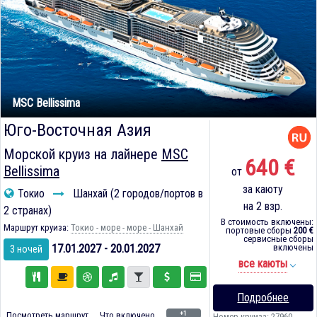
MSC Bellissima
Юго-Восточная Азия
Морской круиз на лайнере
MSC
640 €
Bellissima
от
за каюту
Токио
Шанхай (2 городов/портов в
на 2 взр.
2 странах)
В стоимость включены:
Маршрут круиза:
Токио - море - море - Шанхай
портовые сборы
200 €
сервисные сборы
17.01.2027 - 20.01.2027
включены
3 ночей
все каюты
Подробнее
+1
Посмотреть маршрут
Что включено
Номер круиза: 27960-