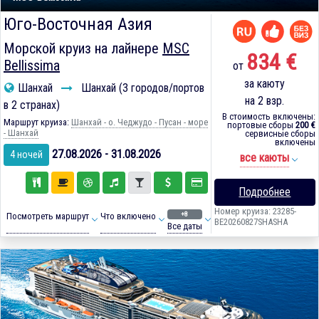
Юго-Восточная Азия
Морской круиз на лайнере
MSC
834 €
Bellissima
от
за каюту
Шанхай
Шанхай (3 городов/портов
на 2 взр.
в 2 странах)
В стоимость включены:
Маршрут круиза:
Шанхай - о. Чеджудо - Пусан - море
портовые сборы
200 €
- Шанхай
сервисные сборы
включены
27.08.2026 - 31.08.2026
4 ночей
все каюты
Подробнее
Номер круиза: 23285-
+8
Посмотреть маршрут
Что включено
BE20260827SHASHA
Все даты