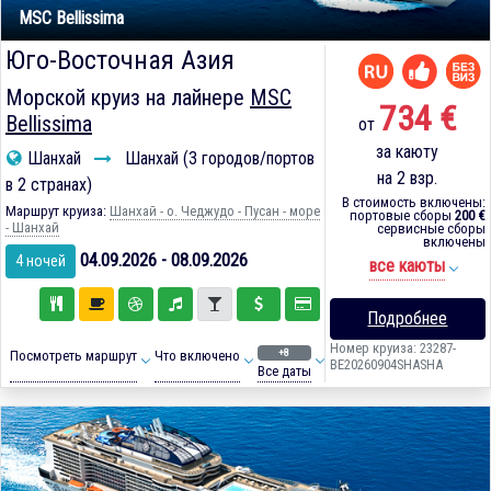
MSC Bellissima
Юго-Восточная Азия
Морской круиз на лайнере
MSC
734 €
Bellissima
от
за каюту
Шанхай
Шанхай (3 городов/портов
на 2 взр.
в 2 странах)
В стоимость включены:
Маршрут круиза:
Шанхай - о. Чеджудо - Пусан - море
портовые сборы
200 €
- Шанхай
сервисные сборы
включены
04.09.2026 - 08.09.2026
4 ночей
все каюты
Подробнее
Номер круиза: 23287-
+8
Посмотреть маршрут
Что включено
BE20260904SHASHA
Все даты