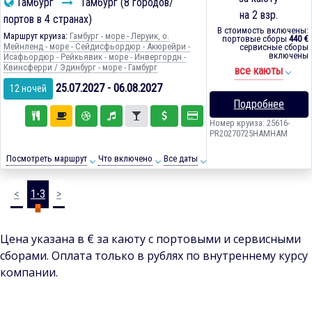
Гамбург
Гамбург (8 городов/
на 2 взр.
портов в 4 странах)
В стоимость включены:
Маршрут круиза:
Гамбург - море - Леруик, о.
портовые сборы
440 €
Мейнленд - море - Сейдисфьордюр - Акюрейри -
сервисные сборы
включены
Исафьордюр - Рейкьявик - море - Инвергордн -
Квинсферри / Эдинбург - море - Гамбург
все каюты
25.07.2027 - 06.08.2027
12 ночей
Подробнее
Номер круиза: 25616-
PR20270725HAMHAM
Посмотреть маршрут
Что включено
Все даты
<
1-3
>
Цена указана в € за каюту с портовыми и сервисными
сборами. Оплата только в рублях по внутреннему курсу
компании.