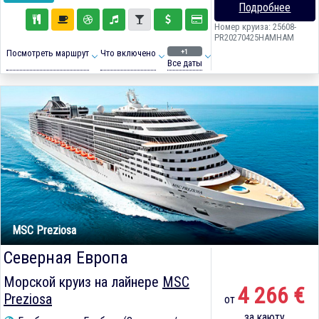
Подробнее
Номер круиза: 25608-
PR20270425HAMHAM
+1
Посмотреть маршрут
Что включено
Все даты
MSC Preziosa
Северная Европа
Морской круиз на лайнере
MSC
4 266 €
Preziosa
от
за каюту