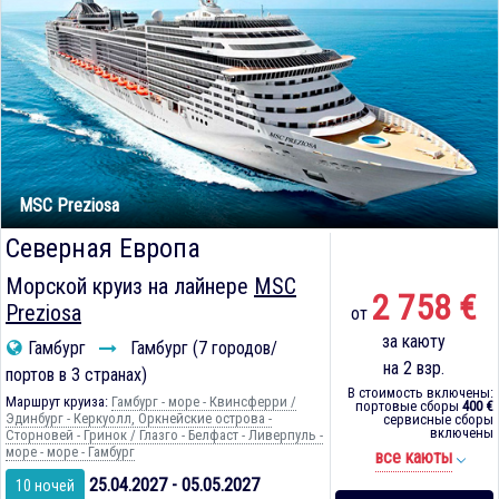
MSC Preziosa
Северная Европа
Морской круиз на лайнере
MSC
2 758 €
Preziosa
от
за каюту
Гамбург
Гамбург (7 городов/
на 2 взр.
портов в 3 странах)
В стоимость включены:
Маршрут круиза:
Гамбург - море - Квинсферри /
портовые сборы
400 €
Эдинбург - Керкуолл, Оркнейские острова -
сервисные сборы
включены
Сторновей - Гринок / Глазго - Белфаст - Ливерпуль -
море - море - Гамбург
все каюты
25.04.2027 - 05.05.2027
10 ночей