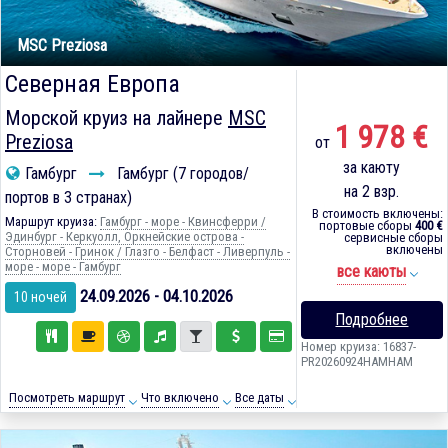
MSC Preziosa
Северная Европа
Морской круиз на лайнере
MSC
1 978 €
Preziosa
от
за каюту
Гамбург
Гамбург (7 городов/
на 2 взр.
портов в 3 странах)
В стоимость включены:
Маршрут круиза:
Гамбург - море - Квинсферри /
портовые сборы
400 €
Эдинбург - Керкуолл, Оркнейские острова -
сервисные сборы
включены
Сторновей - Гринок / Глазго - Белфаст - Ливерпуль -
море - море - Гамбург
все каюты
24.09.2026 - 04.10.2026
10 ночей
Подробнее
Номер круиза: 16837-
PR20260924HAMHAM
Посмотреть маршрут
Что включено
Все даты