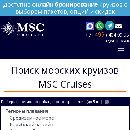
Доступно
онлайн бронирование
круизов с
выбором пакетов, опций и скидок
499
+7 (
) 404 09 55
отдел продаж
Поиск морских круизов
MSC Cruises
Выберите регион, корабль, порт отправления (до 5 шт)
?