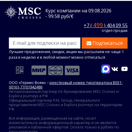
Курс компании на 09.08.2026
- 99.58 руб/€
499
+7 (
) 404 09 55
отдел продаж
Подписаться
Лучшие предложения, скидки, акции мы рассылаем не чаще 1
раза в неделю и в любой момент можно отписаться
ООО «Гермес Вояж» –
реестровый номер туроператора В031-
00161-77/01942486
Авторизованный партнер по бронированию MSC Cruises и
Explora Journeys в РФ
Официальный партнер PAC Group, генерального
представителя MSC Cruises и Explora Journeys на территории
РФ
Вся информация, размещённая на сайте, носит
исключительно информационный характер и не является
рекламой и публичной офертой. Оплата только в рублях по
курсу компании.