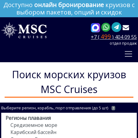
Доступно
онлайн бронирование
круизов с
выбором пакетов, опций и скидок
499
+7 (
) 404 09 55
отдел продаж
Поиск морских круизов
MSC Cruises
Выберите регион, корабль, порт отправления (до 5 шт)
?