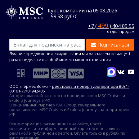
Курс компании на 09.08.2026
- 99.58 руб/€
499
+7 (
) 404 09 55
отдел продаж
Подписаться
Лучшие предложения, скидки, акции мы рассылаем не чаще 1
раза в неделю и в любой момент можно отписаться
ООО «Гермес Вояж» –
реестровый номер туроператора В031-
00161-77/01942486
Авторизованный партнер по бронированию MSC Cruises и
Explora Journeys в РФ
Официальный партнер PAC Group, генерального
представителя MSC Cruises и Explora Journeys на территории
РФ
Вся информация, размещённая на сайте, носит
исключительно информационный характер и не является
рекламой и публичной офертой. Оплата только в рублях по
курсу компании.