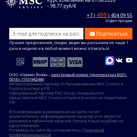
- 98.77 руб/€
499
+7 (
) 404 09 55
отдел продаж
Подписаться
Лучшие предложения, скидки, акции мы рассылаем не чаще 1
раза в неделю и в любой момент можно отписаться
ООО «Гермес Вояж» –
реестровый номер туроператора В031-
00161-77/01942486
Авторизованный партнер по бронированию MSC Cruises и
Explora Journeys в РФ
Официальный партнер PAC Group, генерального
представителя MSC Cruises и Explora Journeys на территории
РФ
Вся информация, размещённая на сайте, носит
исключительно информационный характер и не является
рекламой и публичной офертой. Оплата только в рублях по
курсу компании.
Оставаясь на сайте Вы соглашаетесь с
Политикой
конфиденциальности