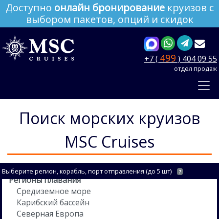
Доступно
онлайн бронирование
круизов с
выбором пакетов, опций и скидок
499
+7 (
) 404 09 55
отдел продаж
Поиск морских круизов
MSC Cruises
Выберите регион, корабль, порт отправления (до 5 шт)
?