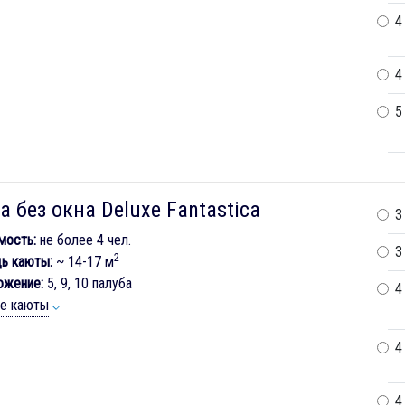
4
4
5
а без окна Deluxe Fantastica
3
мость:
не более 4 чел.
3
2
ь каюты:
~ 14-17 м
ожение:
5, 9, 10 палуба
4
ие каюты
4
4