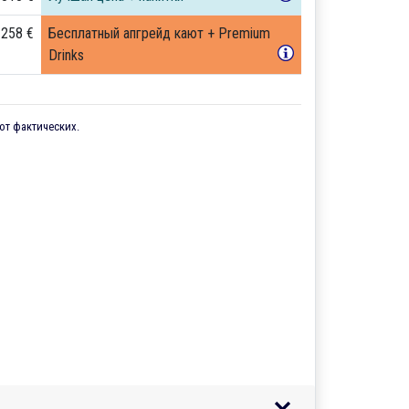
 258 €
Бесплатный апгрейд кают + Premium
Drinks
от фактических.