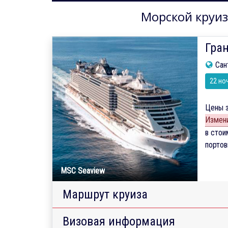
Морской круиз
Гран
Сан
22 но
Цены з
Измени
в стои
порто
MSC Seaview
Маршрут круиза
Визовая информация