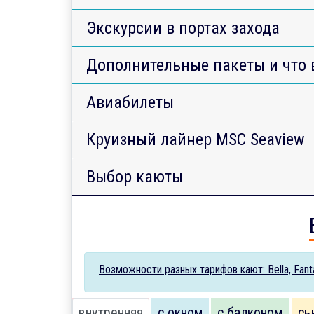
Экскурсии в портах захода
Дополнительные пакеты и что 
Авиабилеты
Круизный лайнер MSC Seaview
Выбор каюты
Возможности разных тарифов кают: Bella, Fantas
внутренняя
с окном
с балконом
сь