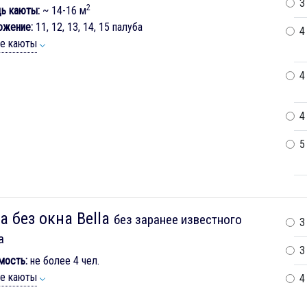
3
2
ь каюты:
~ 14-16 м
ожение:
11, 12, 13, 14, 15 палуба
4
ие каюты
4
4
5
а без окна Bella
без заранее известного
3
а
3
мость:
не более 4 чел.
ие каюты
4