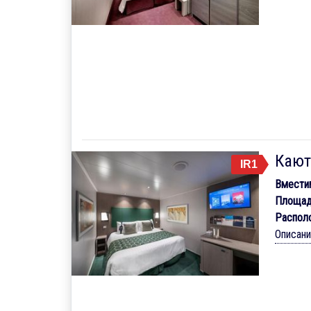
Кают
IR1
Вмести
Площад
Распол
Описан