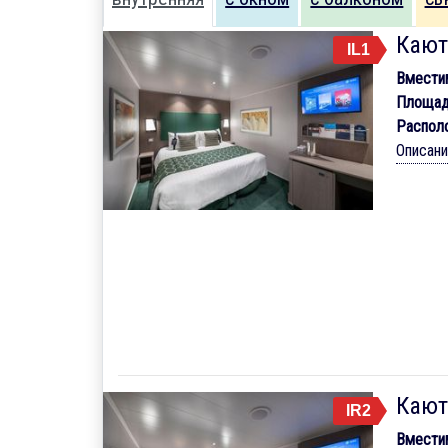
Кают
IL1
Вмести
Площад
Распол
Описан
Кают
IR2
Вмести