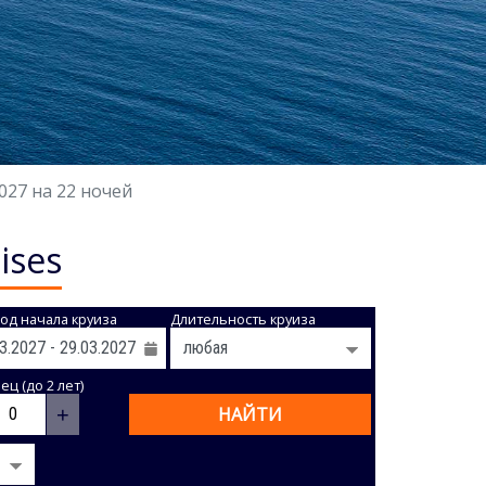
027 на 22 ночей
ises
од начала круиза
Длительность круиза
ц (до 2 лет)
+
НАЙТИ