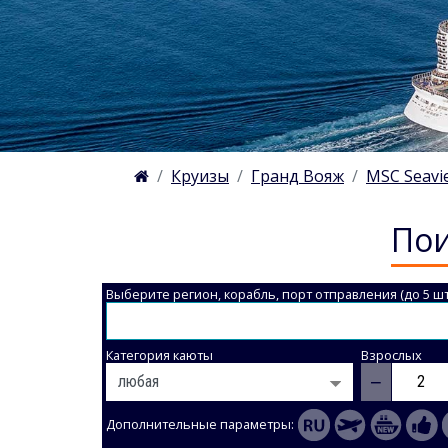
Круизы
Гранд Вояж
MSC Seavi
Пои
Выберите регион, корабль, порт отправления (до 5 шт
Категория каюты
Взрослых
−
Дополнительные параметры: