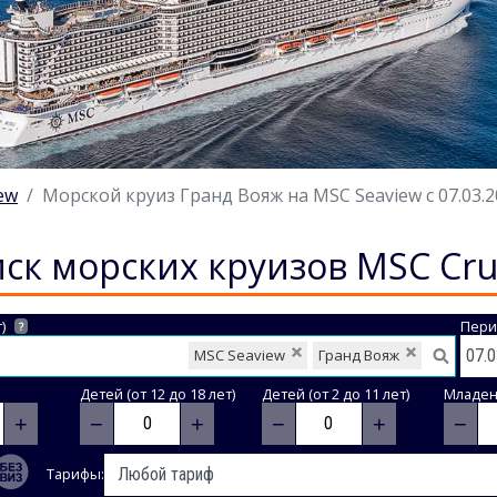
ew
Морской круиз Гранд Вояж на MSC Seaview с 07.03.2
ск морских круизов MSC Cru
)
Пери
?
MSC Seaview
Гранд Вояж
Детей (от 12 до 18 лет)
Детей (от 2 до 11 лет)
Младене
+
−
+
−
+
−
Тарифы: