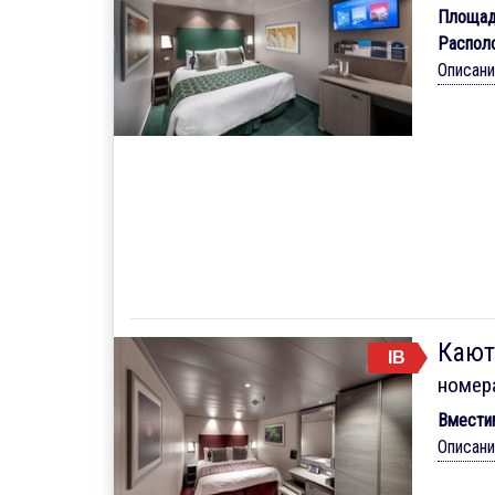
Площад
Распол
Описан
Кают
IB
номер
Вмести
Описан