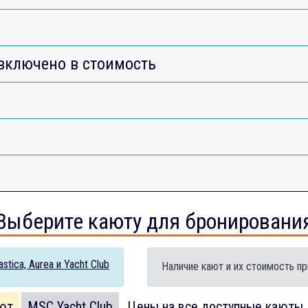
включено в стоимость
Выберите каюту для бронировани
tica, Aurea и Yacht Club
Наличие кают и их стоимость пр
ют
MSC Yacht Club
Цены на все доступные каюты