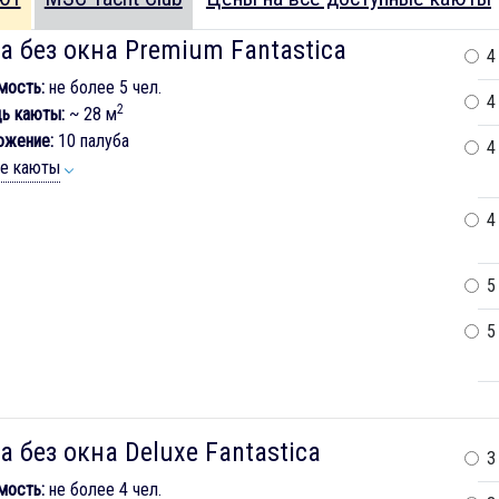
а без окна Premium Fantastica
4
мость:
не более 5 чел.
4
2
ь каюты:
~ 28 м
ожение:
10 палуба
4
ие каюты
4
5
5
а без окна Deluxe Fantastica
3
мость:
не более 4 чел.