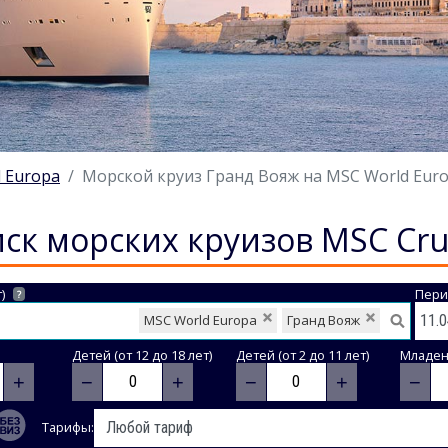
 Europa
Морской круиз Гранд Вояж на MSC World Europ
ск морских круизов MSC Cru
)
Пери
?
MSC World Europa
Гранд Вояж
Детей (от 12 до 18 лет)
Детей (от 2 до 11 лет)
Младене
+
−
+
−
+
−
Тарифы: