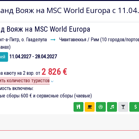
анд Вояж на MSC World Europa с 11.04
д Вояж на MSC World Europa
т-а-Питр, о. Гваделупа
Чивитавеккья / Рим (10 городов/порто
ранах)
11.04.2027 - 28.04.2027
чей
2 826 €
а каюту на 2 взр. от
ть количество туристов
мость включены:
вые сборы
600 €
и сервисные сборы (чаевые)