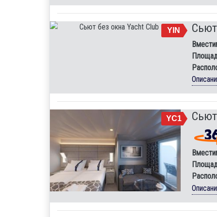
Сьют
YIN
Вмести
Площад
Распол
Описан
Сьют
YC1
Вмести
Площад
Распол
Описан