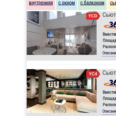
внутренняя
с окном
с балконом
сь
Сьют
YCD
Вмести
Площад
Распол
Описан
Сьют
YC4
Вмести
Площад
Распол
Описан