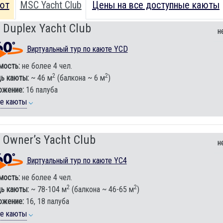
ют
MSC Yacht Club
Цены на все доступные каюты
 Duplex Yacht Club
н
Виртуальный тур по каюте YCD
мость:
не более 4 чел.
2
2
ь каюты:
~ 46 м
(балкона ~ 6 м
)
ожение:
16 палуба
ие каюты
 Owner’s Yacht Club
н
Виртуальный тур по каюте YC4
мость:
не более 4 чел.
2
2
ь каюты:
~ 78-104 м
(балкона ~ 46-65 м
)
ожение:
16, 18 палуба
ие каюты