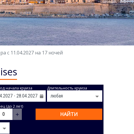
a с 11.04.2027 на 17 ночей
ises
од начала круиза
Длительность круиза
ц (до 2 лет)
+
НАЙТИ