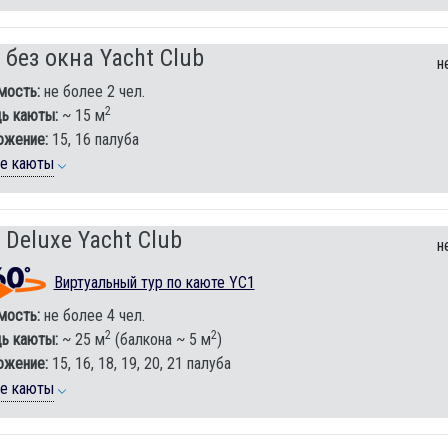
 без окна Yacht Club
н
мость:
не более 2 чел.
2
ь каюты:
~ 15 м
ожение:
15, 16 палуба
ие каюты
 Deluxe Yacht Club
н
Виртуальный тур по каюте YC1
мость:
не более 4 чел.
2
2
ь каюты:
~ 25 м
(балкона ~ 5 м
)
ожение:
15, 16, 18, 19, 20, 21 палуба
ие каюты