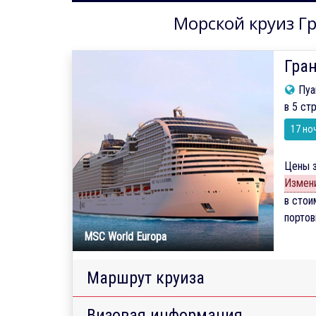
Морской круиз Гр
Гран
Пуан
в 5 ст
17 но
Цены з
Измени
в стои
порто
MSC World Europa
Маршрут круиза
Визовая информация