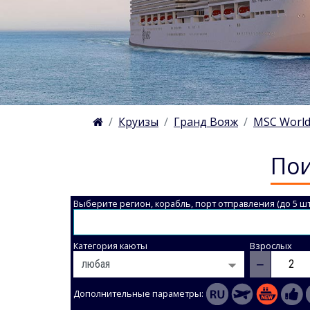
Круизы
Гранд Вояж
MSC World
Пои
Выберите регион, корабль, порт отправления (до 5 шт
Категория каюты
Взрослых
−
Дополнительные параметры: