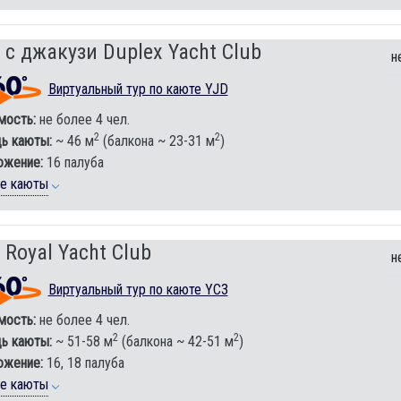
 с джакузи Duplex Yacht Club
н
Виртуальный тур по каюте YJD
мость:
не более 4 чел.
2
2
ь каюты:
~ 46 м
(балкона ~ 23-31 м
)
ожение:
16 палуба
ие каюты
 Royal Yacht Club
н
Виртуальный тур по каюте YC3
мость:
не более 4 чел.
2
2
ь каюты:
~ 51-58 м
(балкона ~ 42-51 м
)
ожение:
16, 18 палуба
ие каюты