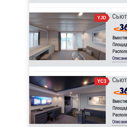
Сьют
YJD
Вмести
Площад
Распол
Описан
Сьют
YC3
Вмести
Площад
Распол
Описан