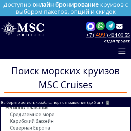
Доступно
онлайн бронирование
круизов с
выбором пакетов, опций и скидок
499
+7 (
) 404 09 55
отдел продаж
Поиск морских круизов
MSC Cruises
Выберите регион, корабль, порт отправления (до 5 шт)
?