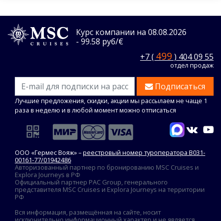
Курс компании на 08.08.2026
- 99.58 руб/€
499
+7 (
) 404 09 55
отдел продаж
Подписаться
Лучшие предложения, скидки, акции мы рассылаем не чаще 1
раза в неделю и в любой момент можно отписаться
ООО «Гермес Вояж» –
реестровый номер туроператора В031-
00161-77/01942486
Авторизованный партнер по бронированию MSC Cruises и
Explora Journeys в РФ
Официальный партнер PAC Group, генерального
представителя MSC Cruises и Explora Journeys на территории
РФ
Вся информация, размещённая на сайте, носит
исключительно информационный характер и не является