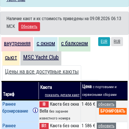
Наличие кают и их стоимость приведены на 09.08.2026 06:13
MCK
Обновить
EUR
RUB
внутренняя
с окном
с балконом
сьют
MSC Yacht Club
Цены на все доступные каюты
Цена
Каюта
с портовыми и
Тариф
сервисными сборами
показать детали кают
Раннее
Каюта без окна
1 466 €
IB
обновить
бронирование
Bella
БРОНИРОВАТЬ
без заранее
известного номера
Раннее
Каюта без окна
1 586 €
IR1
обновить