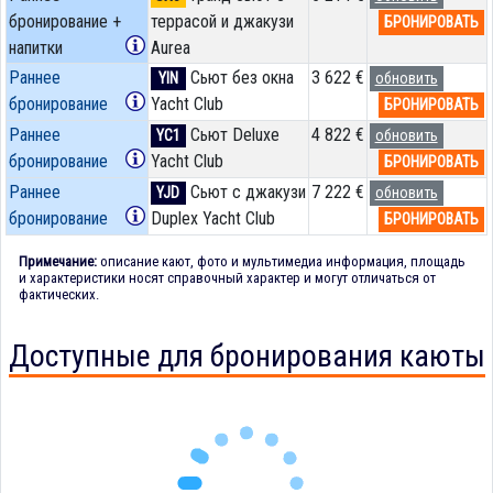
бронирование +
террасой и джакузи
БРОНИРОВАТЬ
напитки
Aurea
Раннее
Сьют без окна
3 622 €
YIN
обновить
бронирование
Yacht Club
БРОНИРОВАТЬ
Раннее
Сьют Deluxe
4 822 €
YC1
обновить
бронирование
Yacht Club
БРОНИРОВАТЬ
Раннее
Сьют с джакузи
7 222 €
YJD
обновить
бронирование
Duplex Yacht Club
БРОНИРОВАТЬ
Примечание:
описание кают, фото и мультимедиа информация, площадь
и характеристики носят справочный характер и могут отличаться от
фактических.
Доступные для бронирования каюты