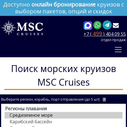
Доступно
онлайн бронирование
круизов с
выбором пакетов, опций и скидок
499
+7 (
) 404 09 55
отдел продаж
Поиск морских круизов
MSC Cruises
Выберите регион, корабль, порт отправления (до 5 шт)
?