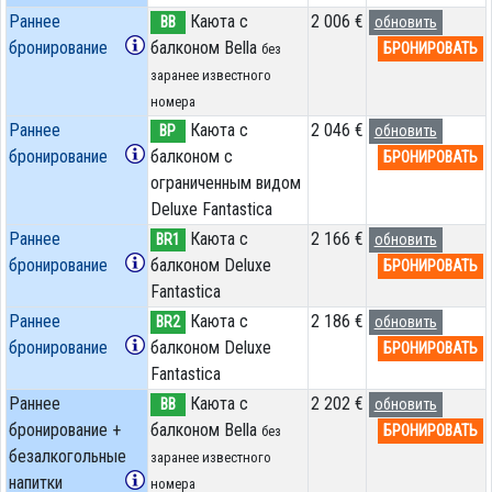
Раннее
Каюта с
2 006 €
BB
обновить
бронирование
балконом Bella
БРОНИРОВАТЬ
без
заранее известного
номера
Раннее
Каюта с
2 046 €
BP
обновить
бронирование
балконом c
БРОНИРОВАТЬ
ограниченным видом
Deluxe Fantastica
Раннее
Каюта с
2 166 €
BR1
обновить
бронирование
балконом Deluxe
БРОНИРОВАТЬ
Fantastica
Раннее
Каюта с
2 186 €
BR2
обновить
бронирование
балконом Deluxe
БРОНИРОВАТЬ
Fantastica
Раннее
Каюта с
2 202 €
BB
обновить
бронирование +
балконом Bella
БРОНИРОВАТЬ
без
безалкогольные
заранее известного
напитки
номера