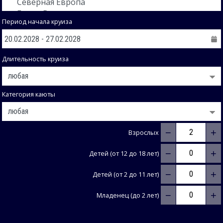
Период начала круиза
Длительность круиза
Категория каюты
−
+
Взрослых
−
+
Детей (от 12 до 18 лет)
−
+
Детей (от 2 до 11 лет)
−
+
Младенец (до 2 лет)