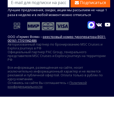
Подписаться
Лучшие предложения, скидки, акции мы рассылаем не чаще 1
раза в неделю и в любой момент можно отписаться
ООО «Гермес Вояж» –
реестровый номер туроператора В031-
00161-77/01942486
Авторизованный партнер по бронированию MSC Cruises и
Explora Journeys в РФ
Официальный партнер PAC Group, генерального
представителя MSC Cruises и Explora Journeys на территории
РФ
Вся информация, размещённая на сайте, носит
исключительно информационный характер и не является
рекламой и публичной офертой. Оплата только в рублях по
курсу компании.
Оставаясь на сайте Вы соглашаетесь с
Политикой
конфиденциальности