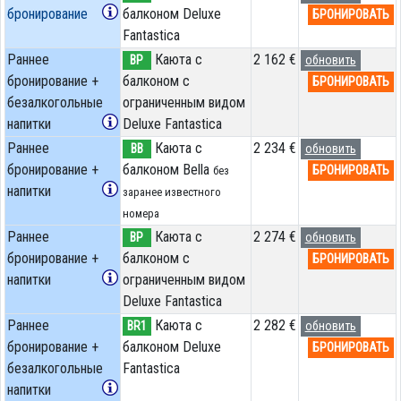
бронирование
балконом Deluxe
БРОНИРОВАТЬ
Fantastica
Раннее
Каюта с
2 162 €
BP
обновить
бронирование +
балконом c
БРОНИРОВАТЬ
безалкогольные
ограниченным видом
напитки
Deluxe Fantastica
Раннее
Каюта с
2 234 €
BB
обновить
бронирование +
балконом Bella
БРОНИРОВАТЬ
без
напитки
заранее известного
номера
Раннее
Каюта с
2 274 €
BP
обновить
бронирование +
балконом c
БРОНИРОВАТЬ
напитки
ограниченным видом
Deluxe Fantastica
Раннее
Каюта с
2 282 €
BR1
обновить
бронирование +
балконом Deluxe
БРОНИРОВАТЬ
безалкогольные
Fantastica
напитки