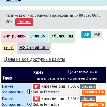
Наличие кают и их стоимость приведены на 07.08.2026 06:10
MCK
Обновить
EUR
RUB
внутренняя
с окном
с балконом
сьют
MSC Yacht Club
Цены на все доступные каюты
Цена
Каюта
с портовыми и
Тариф
сервисными сборами
показать детали кают
Раннее
Каюта без окна
1 506 €
IR1
обновить
бронирование
Deluxe Fantastica
БРОНИРОВАТЬ
Раннее
Каюта без окна
1 526 €
IR2
обновить
бронирование
Deluxe Fantastica
БРОНИРОВАТЬ