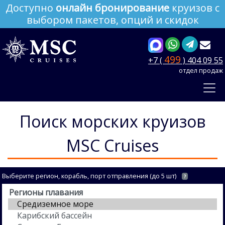
Доступно
онлайн бронирование
круизов с
выбором пакетов, опций и скидок
499
+7 (
) 404 09 55
отдел продаж
Поиск морских круизов
MSC Cruises
Выберите регион, корабль, порт отправления (до 5 шт)
?