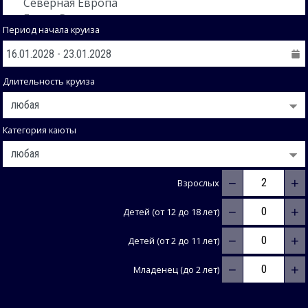
Период начала круиза
Длительность круиза
Категория каюты
−
+
Взрослых
−
+
Детей (от 12 до 18 лет)
−
+
Детей (от 2 до 11 лет)
−
+
Младенец (до 2 лет)