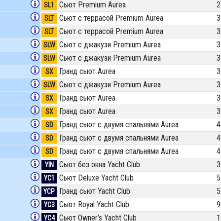
Сьют Premium Aurea
2
SL1
Сьют с террасой Premium Aurea
3
SLT
Сьют с террасой Premium Aurea
3
SLT
Сьют с джакузи Premium Aurea
3
SLW
Сьют с джакузи Premium Aurea
3
SLW
Гранд сьют Aurea
3
SX
Сьют с джакузи Premium Aurea
3
SLW
Гранд сьют Aurea
3
SX
Гранд сьют Aurea
3
SX
Гранд сьют с двумя спальнями Aurea
4
SD
Гранд сьют с двумя спальнями Aurea
4
SD
Гранд сьют с двумя спальнями Aurea
4
SD
Сьют без окна Yacht Club
3
YIN
Сьют Deluxe Yacht Club
5
YC1
Гранд сьют Yacht Club
5
YCP
Сьют Royal Yacht Club
9
YC3
Сьют Owner’s Yacht Club
1
YC4