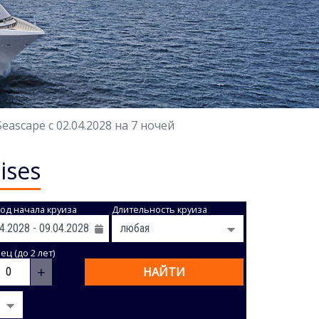
ascape с 02.04.2028 на 7 ночей
ises
од начала круиза
Длительность круиза
ц (до 2 лет)
+
НАЙТИ