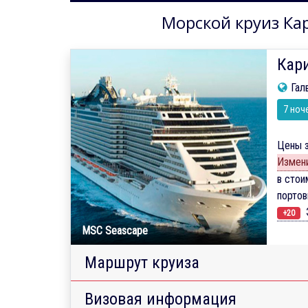
Морской круиз Кар
Кар
Гал
7 ноч
Цены з
Измени
в стои
порто
Э
+20
MSC Seascape
Маршрут круиза
Визовая информация