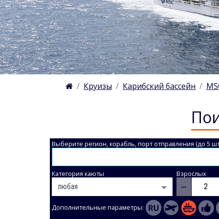
Круизы
Карибский бассейн
MS
Пои
Выберите регион, корабль, порт отправления (до 5 шт
Категория каюты
Взрослых
−
Дополнительные параметры: