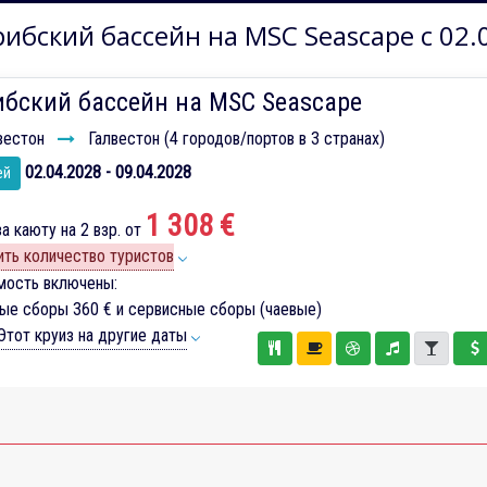
ибский бассейн на MSC Seascape с 02.
ибский бассейн на MSC Seascape
вестон
Галвестон (4 городов/портов в 3 странах)
02.04.2028 - 09.04.2028
ей
1 308 €
а каюту на 2 взр. от
ть количество туристов
мость включены:
вые сборы
360 €
и сервисные сборы (чаевые)
тот круиз на другие даты