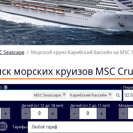
C Seascape
Морской круиз Карибский бассейн на MSC Se
ск морских круизов MSC Cru
)
Пери
?
MSC Seascape
Карибский бассейн
Детей (от 12 до 18 лет)
Детей (от 2 до 11 лет)
Младене
+
−
+
−
+
−
Тарифы: