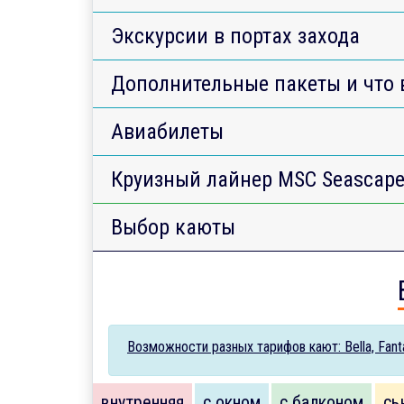
Экскурсии в портах захода
Дополнительные пакеты и что 
Авиабилеты
Круизный лайнер MSC Seascap
Выбор каюты
Возможности разных тарифов кают: Bella, Fantas
внутренняя
с окном
с балконом
сь