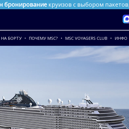
н бронирование
круизов с выбором пакетов,
НА БОРТУ
ПОЧЕМУ MSC?
MSC VOYAGERS CLUB
ИНФО