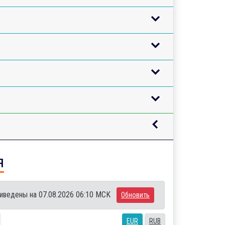
я
иведены на 07.08.2026 06:10 MCK
Обновить
EUR
RUB