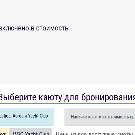
включено в стоимость
e
Выберите каюту для бронировани
tica, Aurea и Yacht Club
Наличие кают и их стоимость пр
ют
MSC Yacht Club
Цены на все доступные каюты