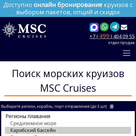
Доступно
онлайн бронирование
круизов с
выбором пакетов, опций и скидок
499
+7 (
) 404 09 55
отдел продаж
Поиск морских круизов
MSC Cruises
Выберите регион, корабль, порт отправления (до 5 шт)
?