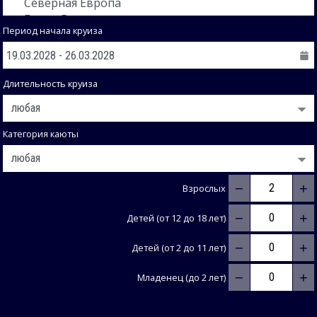
Период начала круиза
Длительность круиза
Категория каюты
−
+
Взрослых
−
+
Детей (от 12 до 18 лет)
−
+
Детей (от 2 до 11 лет)
−
+
Младенец (до 2 лет)