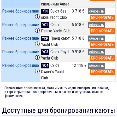
спальнями Aurea
Раннее бронирование
Сьют без
3 718 €
YIN
обновить
окна Yacht Club
БРОНИРОВАТЬ
Раннее бронирование
Сьют
5 518 €
YC1
обновить
Deluxe Yacht Club
БРОНИРОВАТЬ
Раннее бронирование
Гранд сьют
5 718 €
YCP
обновить
Yacht Club
БРОНИРОВАТЬ
Раннее бронирование
Сьют Royal
9 918 €
YC3
обновить
Yacht Club
БРОНИРОВАТЬ
Раннее бронирование
Сьют
12 118 €
YC4
обновить
Owner’s Yacht
БРОНИРОВАТЬ
Club
Примечание:
описание кают, фото и мультимедиа информация, площадь
и характеристики носят справочный характер и могут отличаться от
фактических.
Доступные для бронирования каюты