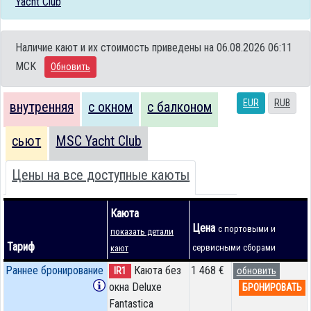
Yacht Club
Наличие кают и их стоимость приведены на 06.08.2026 06:11
MCK
Обновить
EUR
RUB
внутренняя
с окном
с балконом
сьют
MSC Yacht Club
Цены на все доступные каюты
Каюта
Цена
с портовыми и
показать детали
Тариф
сервисными сборами
кают
Раннее бронирование
Каюта без
1 468 €
IR1
обновить
окна Deluxe
БРОНИРОВАТЬ
Fantastica