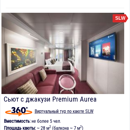
SLW
Сьют с джакузи Premium Aurea
Виртуальный тур по каюте SLW
Вместимость:
не более 5 чел.
2
2
Площадь каюты:
~ 28 м
(балкона ~ 7 м
)