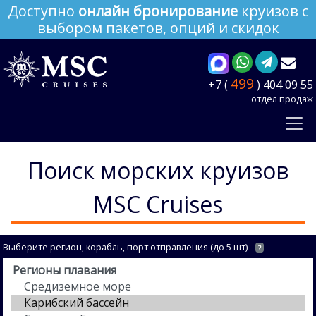
Доступно
онлайн бронирование
круизов с
выбором пакетов, опций и скидок
499
+7 (
) 404 09 55
отдел продаж
Поиск морских круизов
MSC Cruises
Выберите регион, корабль, порт отправления (до 5 шт)
?