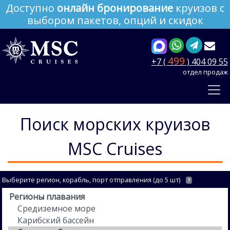
Доступно
онлайн бронирование
круизов с
выбором пакетов, опций и скидок
499
+7 (
) 404 09 55
отдел продаж
Поиск морских круизов
MSC Cruises
Выберите регион, корабль, порт отправления (до 5 шт)
?