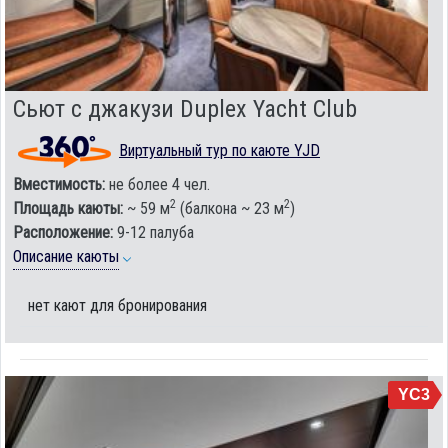
Сьют с джакузи Duplex Yacht Club
Виртуальный тур по каюте YJD
Вместимость:
не более 4 чел.
2
2
Площадь каюты:
~ 59 м
(балкона ~ 23 м
)
Расположение:
9-12 палуба
Описание каюты
нет кают для бронирования
YC3