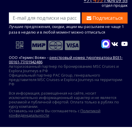
+7 (
) 404 09 55
отдел продаж
Подписаться
Лучшие предложения, скидки, акции мы рассылаем не чаще 1
раза в неделю и в любой момент можно отписаться
ООО «Гермес Вояж» –
реестровый номер туроператора В031-
00161-77/01942486
Авторизованный партнер по бронированию MSC Cruises и
Explora Journeys в РФ
Официальный партнер PAC Group, генерального
представителя MSC Cruises и Explora Journeys на территории
РФ
Вся информация, размещённая на сайте, носит
исключительно информационный характер и не является
рекламой и публичной офертой. Оплата только в рублях по
курсу компании.
Оставаясь на сайте Вы соглашаетесь с
Политикой
конфиденциальности