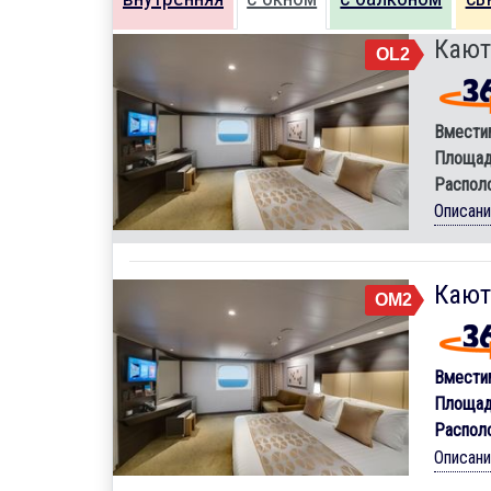
Кают
OL2
Вмести
Площад
Распол
Описан
Кают
OM2
Вмести
Площад
Распол
Описан