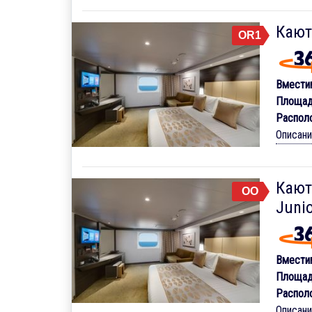
Кают
OR1
Вмести
Площад
Распол
Описан
Кают
OO
Junio
Вмести
Площад
Распол
Описан