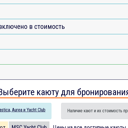
включено в стоимость
Выберите каюту для бронировани
tica, Aurea и Yacht Club
Наличие кают и их стоимость пр
ют
MSC Yacht Club
Цены на все доступные каюты