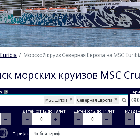
Euribia
Морской круиз Северная Европа на MSC Euribia 
ск морских круизов MSC Cru
)
Пери
?
MSC Euribia
Северная Европа
Детей (от 12 до 18 лет)
Детей (от 2 до 11 лет)
Младене
+
−
+
−
+
−
Тарифы: