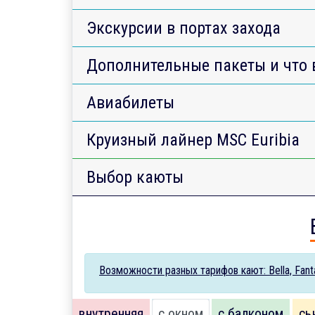
Экскурсии в портах захода
Дополнительные пакеты и что 
Авиабилеты
Круизный лайнер MSC Euribia
Выбор каюты
Возможности разных тарифов кают: Bella, Fantas
внутренняя
с окном
с балконом
сь