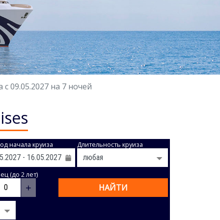
с 09.05.2027 на 7 ночей
ises
од начала круиза
Длительность круиза
ц (до 2 лет)
+
НАЙТИ