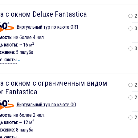
а с окном Deluxe Fantastica
2
Виртуальный тур по каюте OR1
3
мость:
не более 4 чел.
2
ь каюты:
~ 16 м
3
ожение:
5 палуба
ие каюты
а с окном с ограниченным видом
2
r Fantastica
2
Виртуальный тур по каюте OO
мость:
не более 2 чел.
2
2
ь каюты:
~ 12 м
ожение:
8 палуба
ие каюты