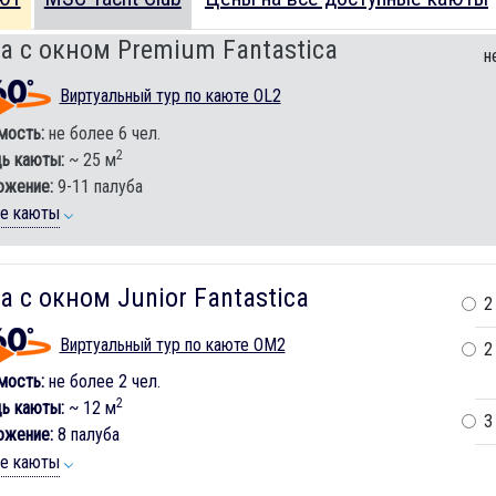
а с окном Premium Fantastica
н
Виртуальный тур по каюте OL2
мость:
не более 6 чел.
2
ь каюты:
~ 25 м
ожение:
9-11 палуба
ие каюты
а с окном Junior Fantastica
2
Виртуальный тур по каюте OM2
2
мость:
не более 2 чел.
2
ь каюты:
~ 12 м
3
ожение:
8 палуба
ие каюты