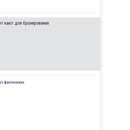
ет кают для бронирования
от фактических.