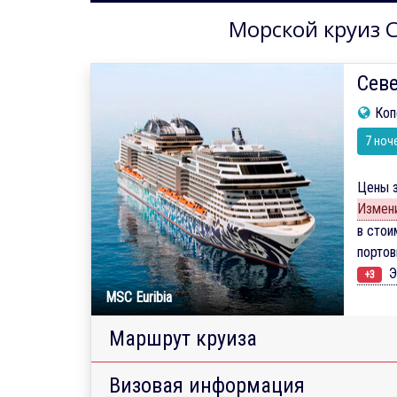
Морской круиз С
Севе
Коп
7 ноч
Цены з
Измени
в стои
порто
Э
+3
MSC Euribia
Маршрут круиза
Визовая информация