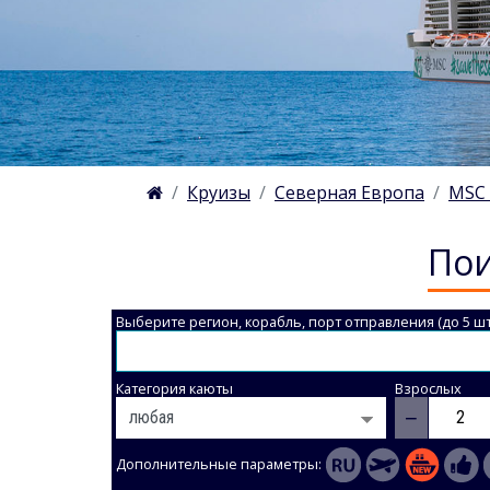
Круизы
Северная Европа
MSC 
Пои
Выберите регион, корабль, порт отправления (до 5 шт
Категория каюты
Взрослых
−
Дополнительные параметры: