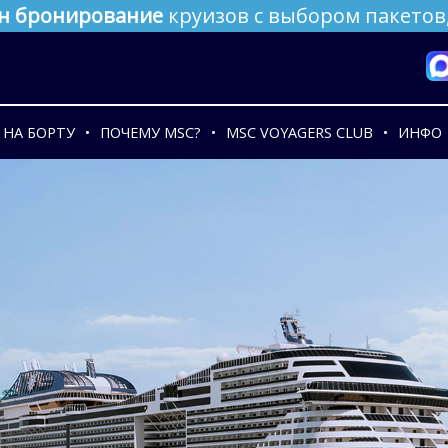
н бронирование
круизов с выбором пакетов,
НА БОРТУ
ПОЧЕМУ MSC?
MSC VOYAGERS CLUB
ИНФО