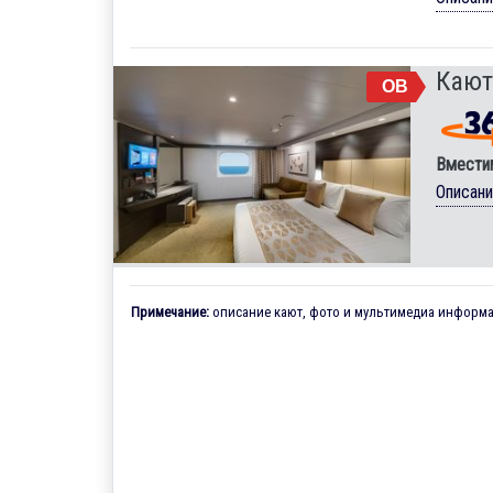
Кают
OB
Вмести
Описан
Примечание:
описание кают, фото и мультимедиа информац