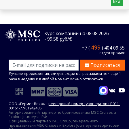
NEW
Курс компании на 08.08.2026
- 99.58 руб/€
499
+7 (
) 404 09 55
отдел продаж
Подписаться
Лучшие предложения, скидки, акции мы рассылаем не чаще 1
раза в неделю и в любой момент можно отписаться
ООО «Гермес Вояж» –
реестровый номер туроператора В031-
00161-77/01942486
Авторизованный партнер по бронированию MSC Cruises и
Explora Journeys в РФ
Официальный партнер PAC Group, генерального
представителя MSC Cruises и Explora Journeys на территории