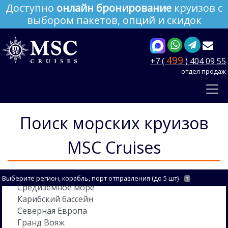
Доступно
онлайн бронирование
круизов с
выбором пакетов, опций и скидок
499
+7 (
) 404 09 55
отдел продаж
Поиск морских круизов
MSC Cruises
Выберите регион, корабль, порт отправления (до 5 шт)
?