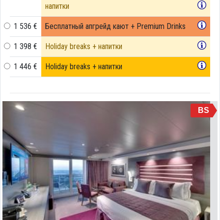
напитки
1 536 €
Бесплатный апгрейд кают + Premium Drinks
1 398 €
Holiday breaks + напитки
1 446 €
Holiday breaks + напитки
BS