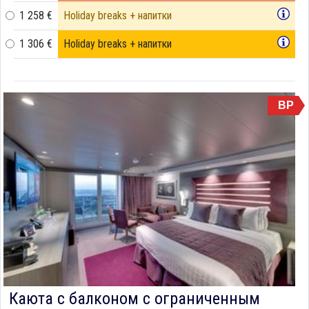
1 258 €
Holiday breaks + напитки
1 306 €
Holiday breaks + напитки
BP
Каюта с балконом c ограниченным