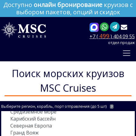
Доступно
онлайн бронирование
круизов с
выбором пакетов, опций и скидок
499
+7 (
) 404 09 55
отдел продаж
Поиск морских круизов
MSC Cruises
Выберите регион, корабль, порт отправления (до 5 шт)
?