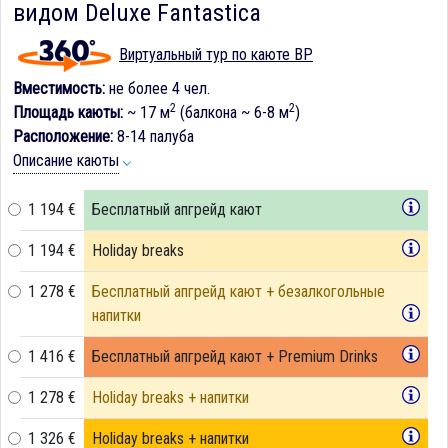
видом Deluxe Fantastica
Виртуальный тур по каюте BP
Вместимость:
не более 4 чел.
2
2
Площадь каюты:
~ 17 м
(балкона ~ 6-8 м
)
Расположение:
8-14 палуба
Описание каюты
1 194 €
Бесплатный апгрейд кают
1 194 €
Holiday breaks
1 278 €
Бесплатный апгрейд кают + безалкогольные
напитки
1 416 €
Бесплатный апгрейд кают + Premium Drinks
1 278 €
Holiday breaks + напитки
1 326 €
Holiday breaks + напитки