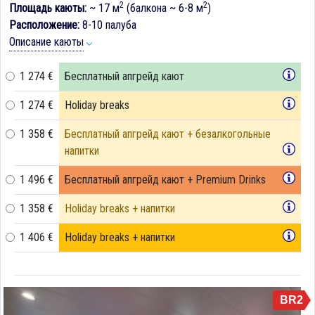
2
2
Площадь каюты:
~ 17 м
(балкона ~ 6-8 м
)
Расположение:
8-10 палуба
Описание каюты
1 274 €
Бесплатный апгрейд кают
1 274 €
Holiday breaks
1 358 €
Бесплатный апгрейд кают + безалкогольные
напитки
1 496 €
Бесплатный апгрейд кают + Premium Drinks
1 358 €
Holiday breaks + напитки
1 406 €
Holiday breaks + напитки
BR2