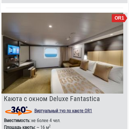
OR1
Каюта с окном Deluxe Fantastica
Виртуальный тур по каюте OR1
Вместимость:
не более 4 чел.
2
Площадь каюты:
~ 16 м