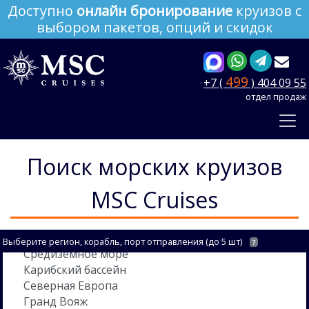
Доступно
онлайн бронирование
круизов с
выбором пакетов, опций и скидок
499
+7 (
) 404 09 55
отдел продаж
Поиск морских круизов
MSC Cruises
Выберите регион, корабль, порт отправления (до 5 шт)
?