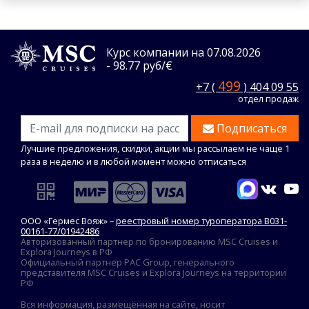
Курс компании на 07.08.2026
- 98.77 руб/€
499
+7 (
) 404 09 55
отдел продаж
Подписаться
Лучшие предложения, скидки, акции мы рассылаем не чаще 1
раза в неделю и в любой момент можно отписаться
ООО «Гермес Вояж» –
реестровый номер туроператора В031-
00161-77/01942486
Авторизованный партнер по бронированию MSC Cruises и
Explora Journeys в РФ
Официальный партнер PAC Group, генерального
представителя MSC Cruises и Explora Journeys на территории
РФ
Вся информация, размещённая на сайте, носит