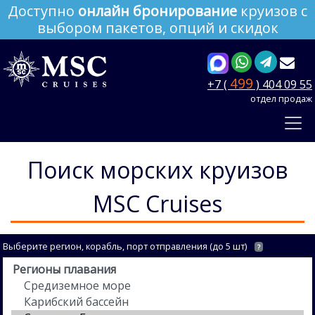
Доступно
онлайн бронирование
круизов с
выбором пакетов, опций и скидок
499
+7 (
) 404 09 55
отдел продаж
Поиск морских круизов
MSC Cruises
Выберите регион, корабль, порт отправления (до 5 шт)
?