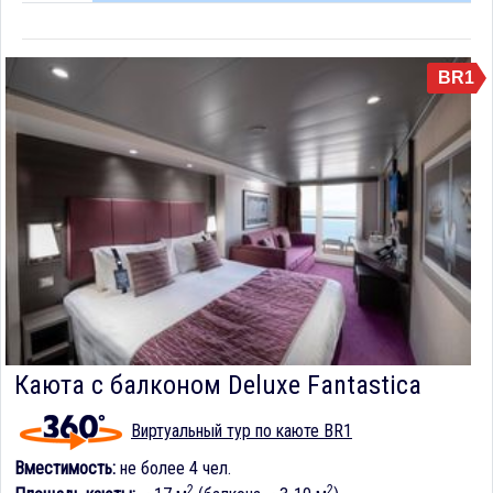
BR1
Каюта с балконом Deluxe Fantastica
Виртуальный тур по каюте BR1
Вместимость:
не более 4 чел.
2
2