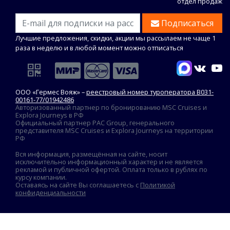
отдел продаж
Подписаться
Лучшие предложения, скидки, акции мы рассылаем не чаще 1
раза в неделю и в любой момент можно отписаться
ООО «Гермес Вояж» –
реестровый номер туроператора В031-
00161-77/01942486
Авторизованный партнер по бронированию MSC Cruises и
Explora Journeys в РФ
Официальный партнер PAC Group, генерального
представителя MSC Cruises и Explora Journeys на территории
РФ
Вся информация, размещённая на сайте, носит
исключительно информационный характер и не является
рекламой и публичной офертой. Оплата только в рублях по
курсу компании.
Оставаясь на сайте Вы соглашаетесь с
Политикой
конфиденциальности