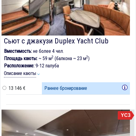
Сьют с джакузи Duplex Yacht Club
Вместимость:
не более 4 чел.
2
2
Площадь каюты:
~ 59 м
(балкона ~ 23 м
)
Расположение:
9-12 палуба
Описание каюты
13 146 €
Раннее бронирование
YC3