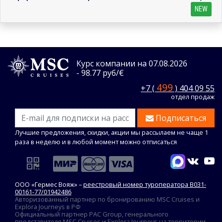
NEW
Курс компании на 07.08.2026
- 98.77 руб/€
499
+7 (
) 404 09 55
отдел продаж
Подписаться
Лучшие предложения, скидки, акции мы рассылаем не чаще 1
раза в неделю и в любой момент можно отписаться
ООО «Гермес Вояж» –
реестровый номер туроператора В031-
00161-77/01942486
Авторизованный партнер по бронированию MSC Cruises и
Explora Journeys в РФ
Официальный партнер PAC Group, генерального
представителя MSC Cruises и Explora Journeys на территории