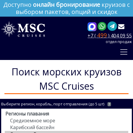
Доступно
онлайн бронирование
круизов с
выбором пакетов, опций и скидок
499
+7 (
) 404 09 55
отдел продаж
Поиск морских круизов
MSC Cruises
Выберите регион, корабль, порт отправления (до 5 шт)
?