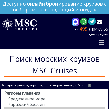
Доступно
онлайн бронирование
круизов с
выбором пакетов, опций и скидок
499
+7 (
) 404 09 55
отдел продаж
Поиск морских круизов
MSC Cruises
Выберите регион, корабль, порт отправления (до 5 шт)
?