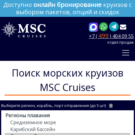
Доступно
онлайн бронирование
круизов с
выбором пакетов, опций и скидок
499
+7 (
) 404 09 55
отдел продаж
Поиск морских круизов
MSC Cruises
Выберите регион, корабль, порт отправления (до 5 шт)
?