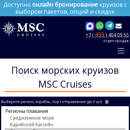
Доступно
онлайн бронирование
круизов с
выбором пакетов, опций и скидок
499
+7 (
) 404 09 55
отдел продаж
Поиск морских круизов
MSC Cruises
Выберите регион, корабль, порт отправления (до 5 шт)
?