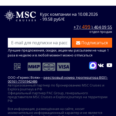
Курс компании на 10.08.2026
- 99.58 руб/€
499
+7 (
) 404 09 55
отдел продаж
Подписаться
Лучшие предложения, скидки, акции мы рассылаем не чаще 1
раза в неделю и в любой момент можно отписаться
ООО «Гермес Вояж» –
реестровый номер туроператора В031-
00161-77/01942486
Авторизованный партнер по бронированию MSC Cruises и
Explora Journeys в РФ
Официальный партнер PAC Group, генерального
представителя MSC Cruises и Explora Journeys на территории
РФ
Вся информация, размещённая на сайте, носит
исключительно информационный характер и не является